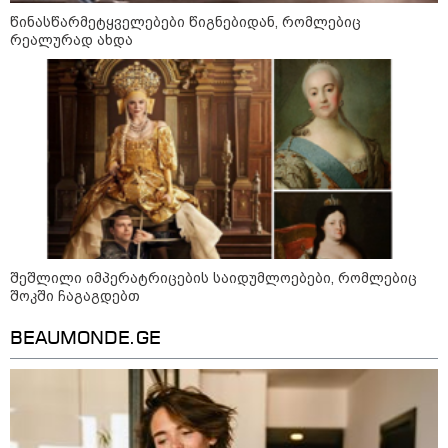
ნიკა გვარამია ირაკლი კობახიძის
წინასწარმეტყველებები წიგნებიდან, რომლებიც
განცხადებაზე - აი, ეს არის
რეალურად ახდა
სამშობლოს ღალატი -
ნამდვილად, უტყუარად და არა
მხოლოდ პოლიტიკურ, ემოციურ
განზომილებებში, არამედ
სამართლებრივადაც
ალექსანდრ ვუჩიჩი - სერბეთი
უკრაინის ტერიტორიულ
მთლიანობას მხარს უჭერს
შეშლილი იმპერატრიცების საიდუმლოებები, რომლებიც
შოკში ჩაგაგდებთ
მოზაიკა
BEAUMONDE.GE