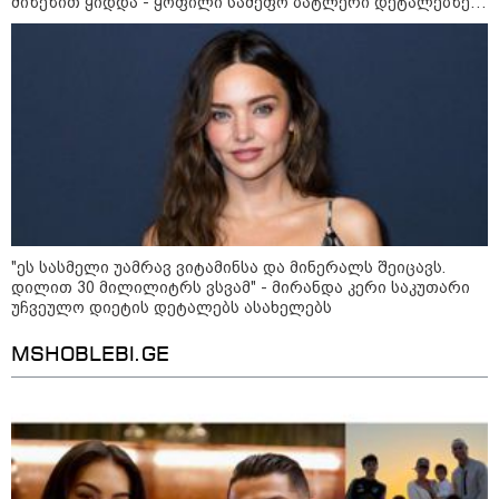
მიზეზით ყიდდა - ყოფილი სამეფო ბატლერი დეტალებზე
ფერმერი თუ ვარ" - როგორ
საკუთარ წიგნში საუბრობს
ცხოვრობს ახალგაზრდა ქალი,
რომელიც ქალაქიდან სოფლად
გადავიდა და ფერმერი გახდა
09:36 / 08-08-2026
"ბავშვობიდან ასე ვარ..
ფანატიკურად ვარ შეყვარებული
საქართველოზე" - გაიცანით
მარტინ გუიმჯიანი, ქართულ
ენასა და საქართველოზე
შეყვარებული სომეხი ბიჭი
"ეს სასმელი უამრავ ვიტამინსა და მინერალს შეიცავს.
23:15 / 07-08-2026
დილით 30 მილილიტრს ვსვამ" - მირანდა კერი საკუთარი
ამოუცნობი ანომალიური
უჩვეულო დიეტის დეტალებს ასახელებს
მოვლენები - ტრამპის
ადმინისტრაციამ “UFO”- ს
MSHOBLEBI.GE
ფაილების მორიგი პაკეტი
გამოაქვეყნა
22:30 / 07-08-2026
ინტერნეტში ამაღელვებელი
კადრები ვრცელდება - როგორ