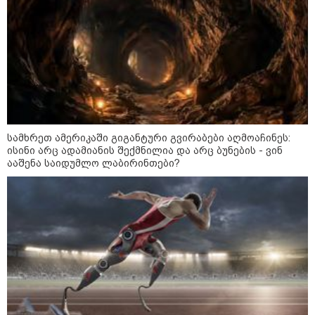
კატეგორიის ყველა სიახლე
სამხრეთ ამერიკაში გიგანტური გვირაბები აღმოაჩინეს:
ისინი არც ადამიანის შექმნილია და არც ბუნების - ვინ
დიმიტრი მედვედევი -
ააშენა საიდუმლო ლაბირინთები?
დასავლეთმა საქართველო ჩვენ
წინააღმდეგ გეოპოლიტიკური
ბრძოლის უგუნურ იარაღად
გამოიყენა იმ მომენტში, როდესაც
ეს მისთვის ხელსაყრელი იყო
დავით ღვინჯილია გიორგი
ბარამიძეზე - მისმა განცხადებამ
ქვეყანა დააზიანა და
მებრძოლებსა და ვეტერანებს
შეურაცხყოფა მიაყენა