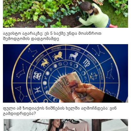
დიქტატურის მსახურებისგან" -
მიხეილ სააკაშვილი
16:22 / 08-08-2026
"აი, ეს არის სამშობლოს
ღალატი" - როგორ ეხმაურება
ნიკა გვარამია აგვისტოს ომთან
აგვისტო აგარაკზე: ეს 5 საქმე უნდა მოასწროთ
დაკავშირებით ირაკლი
შემოდგომის დადგომამდე
კობახიძის განცხადებას?
14:32 / 08-08-2026
"2008 წლის ომი თუ არ
იქნებოდა, დიდი ალბათობით,
არც უკრაინის ომი იქნებოდა" -
შალვა პაპუაშვილი
12:18 / 08-08-2026
"რუსეთმა განახორციელა
ფული ამ ზოდიაქოს ნიშნების ხელში აღმოჩნდება: ვინ
საქართველოს ტერიტორიების
გამდიდრდება?
20%-ის ოკუპაცია და
სააკაშვილის, მისი რეჟიმის
ღალატი ვერანაირად ვერ
გადაფარავს ამ დანაშაულს" -