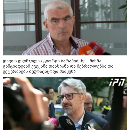
12:46 / 07-08-2026
ოკუპირებულ აფხაზეთში საწვავის
დეფიციტია, კილომეტრიანი რიგები და
შეზღუდვა საწვავის ჩასხმაზე - რა
ინფორმაციას აქვეყნებს "დემოკრატიის
კვლევის ინსტიტუტი“
დავით ღვინჯილია გიორგი ბარამიძეზე - მისმა
განცხადებამ ქვეყანა დააზიანა და მებრძოლებსა და
ვეტერანებს შეურაცხყოფა მიაყენა
14:23 / 05-08-2026
ევროპელმა და რუსმა ყოფილმა
მაღალჩინოსნებმა უკრაინაში
ომთან დაკავშირებით
მოლაპარაკებები გამართეს - რა
არის ცნობილი შეხვედრაზე
09:55 / 05-08-2026
მორიგი თავდასხმა Wildberries-
ის საწყობზე - დრონებით