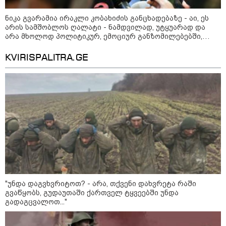
თავდასხმის შემდეგ, ტულას
ოლქში მდებარე საწყობში
ხანძარია
ნიკა გვარამია ირაკლი კობახიძის განცხადებაზე - აი, ეს
არის სამშობლოს ღალატი - ნამდვილად, უტყუარად და
არა მხოლოდ პოლიტიკურ, ემოციურ განზომილებებში,
არამედ სამართლებრივადაც
09:12 / 05-08-2026
KVIRISPALITRA.GE
14 გარდაცვლილი, 22
დაშავებული, მასშტაბური
ხანძარი - რუსეთმა კიევზე
იერიში ბალისტიკური
რაკეტებით მიიტანა
14:13 / 04-08-2026
მორიგი თავდასხმა რუსეთში,
ნავთობგადამამუშავებელ
ქარხანაზე - რა დეტალებია
ცნობილი
"უნდა დაგვხვრიტოთ? - არა, თქვენი დახვრეტა რაში
გვაწყობს, გუდაუთაში ქართველ ტყვეებში უნდა
კატეგორიის ყველა სიახლე
გადაგცვალოთ..."