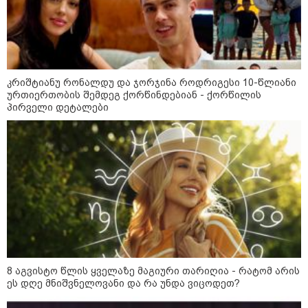
გადაარჩინა 56 წლის კაცმა
ბავშვები აბობოქრებულ ზღვაში
დახრჩობას
კატეგორიის ყველა სიახლე
კრიშტიანუ რონალდუ და ჯორჯინა როდრიგესი 10-წლიანი
ურთიერთობის შემდეგ ქორწინდებიან - ქორწილის
პირველი დეტალები
"უნდა დაგვხვრიტოთ? - არა,
თქვენი დახვრეტა რაში გვაწყობს,
გუდაუთაში ქართველ ტყვეებში
უნდა გადაგცვალოთ..."
როდის დაიწყო რეალურად
საქართველო-რუსეთის ომი და
მთავარი შეცდომა, რომელიც
8 აგვისტო წლის ყველაზე მაგიური თარიღია - რატომ არის
საბედისწერო გამოდგა
ეს დღე მნიშვნელოვანი და რა უნდა ვიცოდეთ?