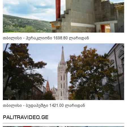
ჭურვი გამორიყა, ადგილზე
მობილიზებულია პოლიცია და
სამაშველო" - რას წერს და რა
კადრებს აქვეყნებს თათია
ნიკოლაშვილი?
15:58 / 08-08-2026
თბილისი - ჰერაკლიონი 1698.80 ლარიდან
"ახლა მე ერთი წინადადება
რომ ვთქვა, ის გახდის ნათელს,
თუ რატომ იყო ნია იმნაძე
წამქეზებელი, ნია იმნაძისგან
გამოსული ინფორმაციაა ეს...
მას მაქსიმალური სასჯელი
მიესჯება " - ეკა კუპატაძე
15:03 / 08-08-2026
ბრუკლინელმა ქალმა ძვირფასი
ბეჭდები, ოჯახის რელიკვია,
შემთხვევით ნაგავში გადააგდო
- ბეჭდები 9 ტონა ნაგავში
იპოვეს
თბილისი - ბუდაპეშტი 1421.00 ლარიდან
22:28 / 07-08-2026
PALITRAVIDEO.GE
სად იზღუდება მოძრაობა -
თბილისის მერია ინფორმაციას