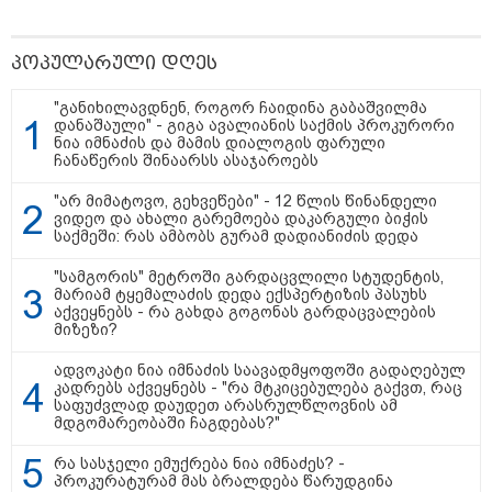
Hisense წარმოგიდგენთ გზავნილს "ინოვაციები
უკეთესი ცხოვრებისათვის" FIFA-ს 2026 წლის
მსოფლიო ჩემპიონატზე™
პოპულარული დღეს
"განიხილავდნენ, როგორ ჩაიდინა გაბაშვილმა
დანაშაული" - გიგა ავალიანის საქმის პროკურორი
ნია იმნაძის და მამის დიალოგის ფარული
ჩანაწერის შინაარსს ასაჯაროებს
"არ მიმატოვო, გეხვეწები" - 12 წლის წინანდელი
ვიდეო და ახალი გარემოება დაკარგული ბიჭის
საქმეში: რას ამბობს გურამ დადიანიძის დედა
"სამგორის" მეტროში გარდაცვლილი სტუდენტის,
15:49 / 06-08-2026
მარიამ ტყემალაძის დედა ექსპერტიზის პასუხს
აქვეყნებს - რა გახდა გოგონას გარდაცვალების
შეიძინე ალდაგის სამოგზაურო დაზღვევა და
მიზეზი?
მიიღე გაორმაგებული ინტერნეტი
ადვოკატი ნია იმნაძის საავადმყოფოში გადაღებულ
კადრებს აქვეყნებს - "რა მტკიცებულება გაქვთ, რაც
საზოგადოება
საფუძვლად დაუდეთ არასრულწლოვნის ამ
მდგომარეობაში ჩაგდებას?"
რა სასჯელი ემუქრება ნია იმნაძეს? -
პროკურატურამ მას ბრალდება წარუდგინა