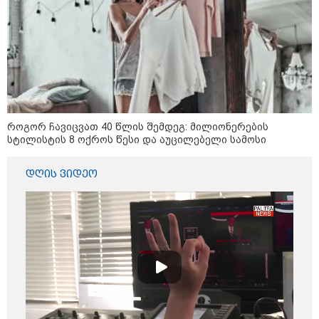
ირაკლი კობახიძე
კატეგორიის ყველა სიახლე
როგორ ჩავიცვათ 40 წლის შემდეგ: მილიონერების
„წარმოებულია საქართველოში“ -
სტილისტის 8 ოქროს წესი და აუცილებელი სამოსი
ქართული თაფლი ჩინეთის
ბაზარზე გასასვლელად ემზადება
- დეტალები
დღის ვიდეო
განსხვავდება თუ არა
სუპერმარკეტსა და ბაზარში
შეძენილი ხორცი ხარისხით -
ასოციაციის განმარტება
მსოფლიო სასიცოცხლოდ
მნიშვნელოვანი პროდუქტის