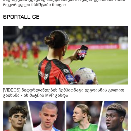
8
ასტროლოგიური
რეკორდული მასშტაბი მიიღო
პროგნოზი
აგვისტო
SPORTALL.GE
8 აგვისტო ახალ შთაგონებასა და ემოციურ სიახლოვეს
მოიტანს. გაიზრდება ინტერესი შემოქმედებითი საქმიანობისა
და კულტურული ღონისძიებების მიმართ. საღამო
განსაკუთრებით ხელსაყრელია საყვარელ ადამიანებთან
დროის გასატარებლად და თბილი, გულახდილი
საუბრებისთვის.
[VIDEOS] ნიდერლანდების ჩემპიონატი იეგოიანის გოლით
გაიხსნა - ის მატჩის MVP გახდა
აგვისტო აგარაკზე: ეს 5 საქმე
უნდა მოასწროთ შემოდგომის
დადგომამდე