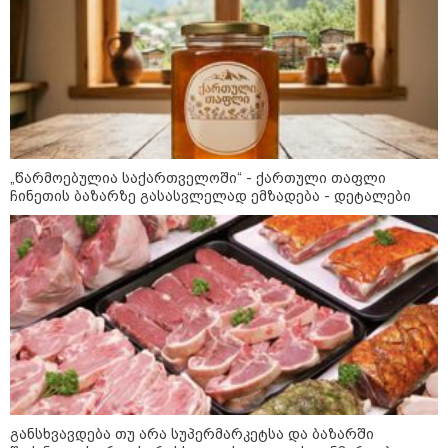
არტყმევინეს, აღენიშნება უამრავი
დაზიანება... სავარაუდოდ,
ეძებდნენ ან დებდნენ ნარკოტიკს"
- რას ჰყვება ადვოკატი კურიერზე,
რომელსაც არასრულწლოვანები
ფიზიკურად გაუსწორდნენ?
"ფოტოსურათი, რომელზეც ახლა
ვისაუბრებ, ნია იმნაძის ერთ-
ერთმა მეგობარმა გამომიგზავნა..."
- ეკა კუპატაძე
„წარმოებულია საქართველოში“ - ქართული თაფლი
ჩინეთის ბაზარზე გასასვლელად ემზადება - დეტალები
პოლიტიკა
განსხვავდება თუ არა სუპერმარკეტსა და ბაზარში