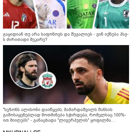
ფული ამ ზოდიაქოს ნიშნების
ხელში აღმოჩნდება: ვინ
გამდიდრდება?
გაყიდიან თუ არა საფონოვს და შევალიეს - ვინ იქნება პსჟ-
როგორ ჩავიცვათ 40 წლის
ს ძირითადი მეკარე?
შემდეგ: მილიონერების
სტილისტის 8 ოქროს წესი და
აუცილებელი სამოსი
მსოფლიო
"სეზონს ალისონი დაიწყებს, მამარდაშვილს შანსის
გამოსაყენებლად მოთმინება სჭირდება, რომელსაც 100%-
ით მიიღებს" - განაცხადა "ლივერპულის" ყოფილმა
მეკარემ