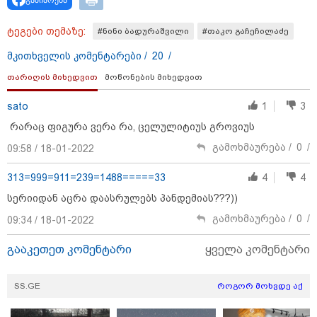
ტეგები თემაზე:
#ნინი ბადურაშვილი
#თაკო გაჩეჩილაძე
მკითხველის კომენტარები /
20
/
თარიღის მიხედვით
მოწონების მიხედვით
sato
1
3
რარაც ფიგურა ვერა რა, ცელულიტიუს გროვიუს
19:33 / 07-08-2026
გამოხმაურება /
0
/
"განიხილავდნენ, როგორ ჩაიდინა გაბაშვილმა
09:58 / 18-01-2022
დანაშაული" - გიგა ავალიანის საქმის პროკურორი
ნია იმნაძის და მამის დიალოგის ფარული ჩანაწერის
313=999=911=239=1488=====33
4
4
შინაარსს ასაჯაროებს
სერიიდან აცრა დაასრულებს პანდემიას???))
გამოხმაურება /
0
/
09:34 / 18-01-2022
16:22 / 08-08-2026
გააკეთეთ კომენტარი
ყველა კომენტარი
"აი, ეს არის სამშობლოს
ღალატი" - როგორ ეხმაურება
ნიკა გვარამია აგვისტოს ომთან
SS.GE
როგორ მოხვდე აქ
დაკავშირებით ირაკლი
კობახიძის განცხადებას?