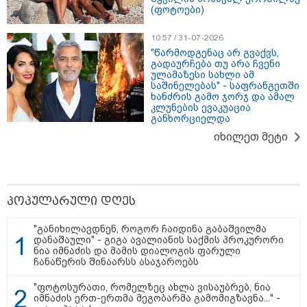
ის საწყობზე - დრონებით
(ფოტოები)
თავდასხმის შემდეგ, ტულას
ოლქში მდებარე საწყობში
10:57 / 31-07-2026
ხანძარია
"წარმოდგენაც არ გვაქვს,
გადაურჩება თუ არა ჩვენი
ულამაზესი სახლი ამ
09:12 / 05-08-2026
საშინელებას" - საფრანგეთში
14 გარდაცვლილი, 22
ხანძრის გამო ჯორჯ და ამალ
დაშავებული, მასშტაბური
კლუნების ევაკუაცია
ხანძარი - რუსეთმა კიევზე
განხორციელდა
იერიში ბალისტიკური
იხილეთ მეტი
რაკეტებით მიიტანა
14:13 / 04-08-2026
მორიგი თავდასხმა რუსეთში,
პოპულარული დღეს
ნავთობგადამამუშავებელ
ქარხანაზე - რა დეტალებია
"განიხილავდნენ, როგორ ჩაიდინა გაბაშვილმა
ცნობილი
დანაშაული" - გიგა ავალიანის საქმის პროკურორი
ნია იმნაძის და მამის დიალოგის ფარული
ჩანაწერის შინაარსს ასაჯაროებს
კატეგორიის ყველა სიახლე
"ფოტოსურათი, რომელზეც ახლა ვისაუბრებ, ნია
იმნაძის ერთ-ერთმა მეგობარმა გამომიგზავნა..." -