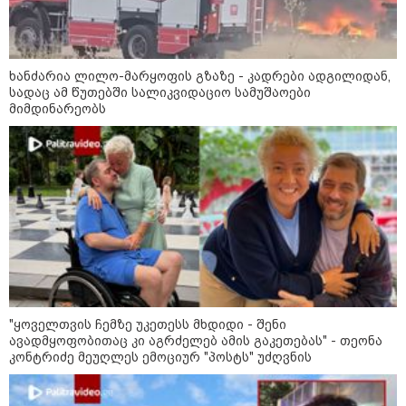
ხანძარია ლილო-მარყოფის გზაზე - კადრები ადგილიდან,
სადაც ამ წუთებში სალიკვიდაციო სამუშაოები
13:15 / 08-08-2026
მიმდინარეობს
უძველესი სენი და ეპიდემია: აშშ-ში
ერთდროულად კეთრს და ნაწლავურ
ინფექციას ებრძვიან - რა უნდა ვიცოდეთ
და რამდენად სახიფათოა
12:47 / 09-08-2026
რუსული მხარის ინფორმაციით,
უკრაინამ ბელგოროდზე
დრონებით იერიში მიიტანა,
დაიღუპა 3 ადამიანი და
დაშავდა 25
"ყოველთვის ჩემზე უკეთესს მხდიდი - შენი
ავადმყოფობითაც კი აგრძელებ ამის გაკეთებას" - თეონა
კონტრიძე მეუღლეს ემოციურ "პოსტს" უძღვნის
10:17 / 09-08-2026
რუსებმა ხარკოვს და ოდესას