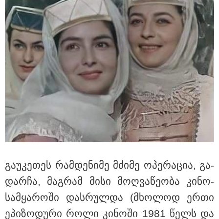
შეკვეთილის სანაპიროზე ზღვამ
უპილოტო საფრენი აპარატის
ფრაგმენტი გამორიყა
კატეგორიის ყველა სიახლე
მკითხველის რჩევით
გა­უ­კე­თეს რამ­დე­ნი­მე მძი­მე ოპე­რა­ცია, გა­
დარ­ჩა, მაგ­რამ მისი მოღ­ვა­წე­ო­ბა კი­ნო­
სამ­ყა­რო­ში დას­რულ­და (მხო­ლოდ ერთი
ეპი­ზო­დუ­რი როლი კი­ნო­ში 1981 წელს და