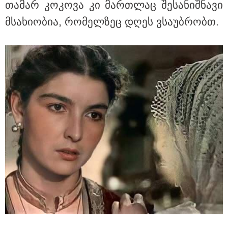
თა­მარ კო­კო­ვა კი მარ­თლაც შე­სა­ნიშ­ნა­ვი
თბილისი - რომი 1316.70 ლარიდან
მსა­ხი­ო­ბია, რო­მელ­ზეც დღეს ვსა­უბ­რობთ.
მნიშვნელოვანი ინფორმაცია