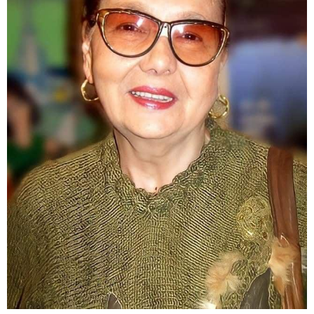
პოლიციამ ,,გლოვოს” კურიერზე
თავდასხმის ბრალდებით 3 პირი,
მათ შორის 2 არასრულწლოვანი
დააკავა - შსს ინფორმაციას
ავრცელებს
"ეს ის ადგილია, საიდანაც
გუშინდელი ვიდეო ვირუსულად
გავრცელდა.... დანარჩენი თქვენ
განსაჯეთ, რამდენად
შესაძლებელია აქ ადამიანის
გადავარდნა" - რა კადრებს
აქვეყნებს კობა ახალაძე
მლეთიდან, სადაც 12 წლის წინ
გურამ დადიანიძე გაუჩინარდა?
პოლიტიკა