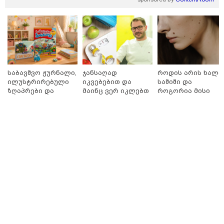
საქართველოში დაფუძნებულ
კრიპტოკომპანიაზე, რომელიც
აშშ-ს სახაზინო დეპარტამენტმა
დაასანქცირა
საბავშვო ჟურნალი,
ჯანსაღად
როდის არის ხალი
ილუსტრირებული
იკვებებით და
საშიში და
კონფლიქტები
ზღაპრები და
მაინც ვერ იკლებთ
როგორია მისი
მაგნიტური
წონაში? - ლაშა
მოშორების
სათამაშო 9.90
უჩავა მთავარ
მარტივი და
ლარად - "საბავშვო
მიზეზებზე
უსაფრთხო გზები
კარუსელში"
საუბრობს
ზღაპრების სერია
დაიწყო