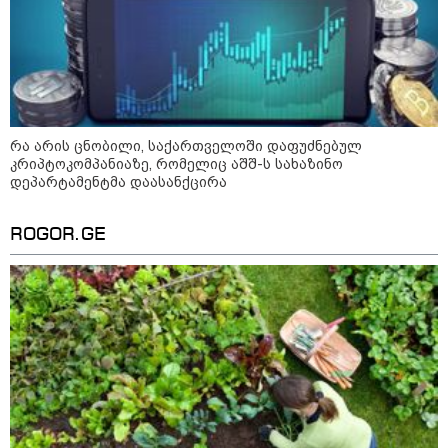
შსს - პოლიციამ თბილისში
კურიერზე ჯგუფურად ძალადობის
ბრალდებით სამი პირი, მათ
შორის ორი არასრულწლოვანი
დააკავა - კიდევ ორი პირის
დაკავების მიზნით კი შესაბამისი
ღონისძიებები ტარდება
რა არის ცნობილი, საქართველოში დაფუძნებულ
კრიპტოკომპანიაზე, რომელიც აშშ-ს სახაზინო
მოზაიკა
დეპარტამენტმა დაასანქცირა
ROGOR.GE