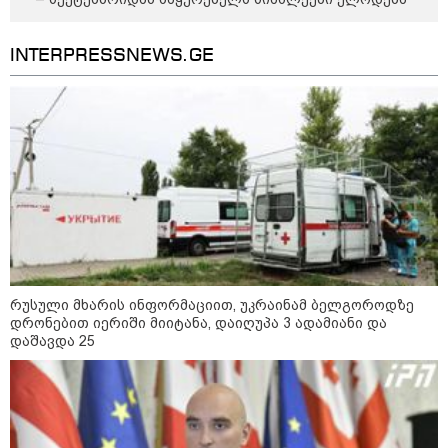
INTERPRESSNEWS.GE
"გონებაში ვალაგებდი, ეს ამბავი
პირველად ვისთვის მეთქვა, ვის
უნდა ჩავექოლე“
"ძალიან მძიმეა ჩემთვის ის, რაც
ახლა გითხარით“
რუსული მხარის ინფორმაციით, უკრაინამ ბელგოროდზე
დრონებით იერიში მიიტანა, დაიღუპა 3 ადამიანი და
დაშავდა 25
"ეს უზნეო გზა
ხელისუფლებისთვის ცუდად
მთავრდება ხოლმე“