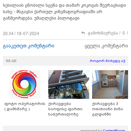
კობახიძის განცხადებას?
სესილიას ცნობილი სცენა და თამარ კოკოვას შეურაცხადი
სახე - მსგავსი ქართულ კინემატოგრაფიაში არ
განმეორდება. უმაღლესი პილოტაჟი
კატეგორიის ყველა სიახლე
გამოხმაურება /
0
/
20:34 / 18-07-2024
გააკეთეთ კომენტარი
ყველა კომენტარი
SS.GE
როგორ მოხვდე აქ
„გაჩნდა მოთხოვნა სააგარაკე
მიწის ნაკვეთებზე“ - როგორ
იცვლება უძრავი ქონების ბაზარი
„გადავწყვიტეთ, უკვე
დასრულებული სივრცის
ფოტო ოპერატორის
ქირავდება
ქირავდება 3
მონახულების შესაძლებლობა
( დამხმარე )
საოფისე ფართი
ოთახიანი ბინა
ახლავე მოგცეთ“ - თბილისის
საბურთალოზე
გლდანში
ახალი ზოოპარკი სატესტო
რეჟიმში იხსნება
რა არის ცნობილი,
sponsored by
ContentRoom