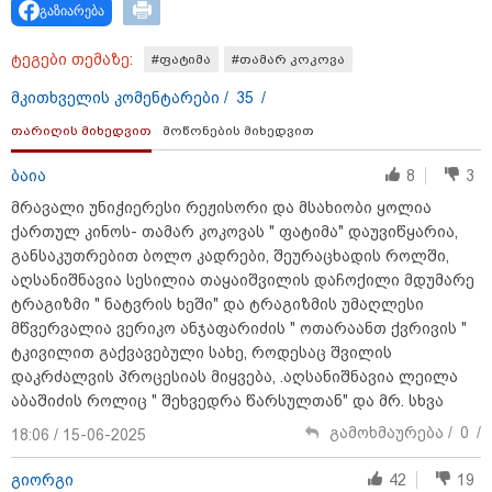
გაზიარება
გმირების მემორიალზე
გაკეთდა" - "ნაციონალური
მოძრაობა"
ტეგები თემაზე:
#ფატიმა
#თამარ კოკოვა
19:03 / 08-08-2026
მკითხველის კომენტარები /
35
/
"მკაცრად ვგმობთ ირაკლი
კობახიძის განცხადებას" -
თარიღის მიხედვით
მოწონების მიხედვით
"კოალიცია ცვლილებისთვის"
ბაია
8
3
მრავალი უნიჭიერესი რეჟისორი და მსახიობი ყოლია
ქართულ კინოს- თამარ კოკოვას " ფატიმა" დაუვიწყარია,
16:33 / 08-08-2026
განსაკუთრებით ბოლო კადრები, შეურაცხადის როლში,
"გიორგი ბარამიძემ რაღაც
აღსანიშნავია სესილია თაყაიშვილის დაჩოქილი მდუმარე
არასწორად ჩამოაყალიბა,
მაგრამ ნამდვილად არ
ტრაგიზმი " ნატვრის ხეში" და ტრაგიზმის უმაღლესი
ეკუთვნის წიხლი ივანიშვილის
მწვერვალია ვერიკო ანჯაფარიძის " ოთარაანთ ქვრივის "
ღალატზე დაფუძნებული
დიქტატურის მსახურებისგან" -
ტკივილით გაქვავებული სახე, როდესაც შვილის
მიხეილ სააკაშვილი
დაკრძალვის პროცესიას მიყვება, .აღსანიშნავია ლეილა
აბაშიძის როლიც " შეხვედრა წარსულთან" და მრ. სხვა
16:22 / 08-08-2026
"აი, ეს არის სამშობლოს
გამოხმაურება /
0
/
18:06 / 15-06-2025
ღალატი" - როგორ ეხმაურება
ნიკა გვარამია აგვისტოს ომთან
დაკავშირებით ირაკლი
გიორგი
42
19