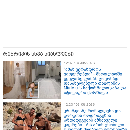
12:46 / 07-08-2026
ოკუპირებულ აფხაზეთში საწვავის
დეფიციტია, კილომეტრიანი რიგები და
შეზღუდვა საწვავის ჩასხმაზე - რა
რუბრიკის სხვა სიახლეები
ინფორმაციას აქვეყნებს "დემოკრატიის
კვლევის ინსტიტუტი“
12:37 / 04-08-2026
"ამას ვერასდროს
ვიფიქრებდი" - მსოფლიოში
ყველაზე ლამაზ გოგონად
14:23 / 05-08-2026
დასახელებული თაილინის
ევროპელმა და რუსმა ყოფილმა
Miu Miu-ს საქორწილო კაბა და
მაღალჩინოსნებმა უკრაინაში
იტალიური ქორწილი
ომთან დაკავშირებით
მოლაპარაკებები გამართეს - რა
არის ცნობილი შეხვედრაზე
12:20 / 03-08-2026
კრიშტიანუ რონალდუსა და
ჯორჯინა როდრიგესის
არდადეგების ამსახველი
09:55 / 05-08-2026
კადრები - რა არის ცნობილი
მორიგი თავდასხმა Wildberries-
წყვილის მომავალ ქორწილზე