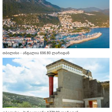
დღის ზოგადი
9
ასტროლოგიური
პროგნოზი
აგვისტო
თბილისი - ანტალია 696.80 ლარიდან
აგვისტო აგარაკზე: ეს 5 საქმე
უნდა მოასწროთ შემოდგომის
დადგომამდე
ფული ამ ზოდიაქოს ნიშნების
ხელში აღმოჩნდება: ვინ
გამდიდრდება?