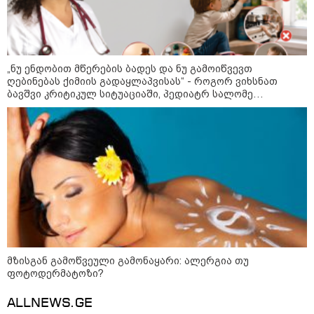
„ნუ ენდობით მწერების ბადეს და ნუ გამოიწვევთ
ღებინებას ქიმიის გადაყლაპვისას“ - როგორ ვიხსნათ
ბავშვი კრიტიკულ სიტუაციაში, პედიატრ სალომე
ახვლედიანის რჩევები
11:17 / 08-08-2026
არშემდგარი ქორწინება 15 წლით უფროს
ქართველთან - ალინა კაბაევას
საიდუმლო ცხოვრება: როგორ
მზისგან გამოწვეული გამონაყარი: ალერგია თუ
გამოიყურებოდა ის პლასტიკურ
ფოტოდერმატოზი?
ოპერაციებამდე
ALLNEWS.GE