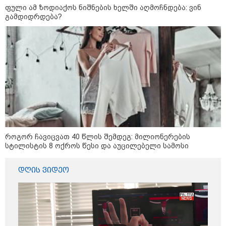
ფული ამ ზოდიაქოს ნიშნების ხელში აღმოჩნდება: ვინ
მორიგი თავდასხმა Wildberries-
გამდიდრდება?
ის საწყობზე - დრონებით
თავდასხმის შემდეგ, ტულას
ოლქში მდებარე საწყობში
ხანძარია
09:12 / 05-08-2026
14 გარდაცვლილი, 22
დაშავებული, მასშტაბური
ხანძარი - რუსეთმა კიევზე
იერიში ბალისტიკური
რაკეტებით მიიტანა
როგორ ჩავიცვათ 40 წლის შემდეგ: მილიონერების
სტილისტის 8 ოქროს წესი და აუცილებელი სამოსი
14:13 / 04-08-2026
მორიგი თავდასხმა რუსეთში,
ნავთობგადამამუშავებელ
დღის ვიდეო
ქარხანაზე - რა დეტალებია
ცნობილი
კატეგორიის ყველა სიახლე