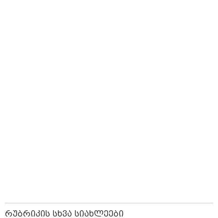
წონაში? - ლაშა
არ უნდა ვთქვათ
მაგნიტური
უჩავა მთავარ
უარი თევზზე ცხელ
სათამაშო 9.90
მიზეზებზე
დღეებში
ლარად - "საბავშვ
საუბრობს
კარუსელში"
ზღაპრების სერია
დაიწყო
11:36 / 08-08-2026
წელიწადნახევარში საქართველოში 164
ადამიანი დაიკარგა - 57 პირს ამ დრომდე
ეძებენ
რუბრიკის სხვა სიახლეები