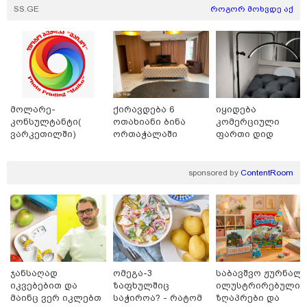
SS.GE
როგორ მოხვდე აქ
11:13 / 05-08-2026
Hisense წარმოგიდგენთ გზავნილს "ინოვაციები
უკეთესი ცხოვრებისათვის" FIFA-ს 2026 წლის
მსოფლიო ჩემპიონატზე™
მოლარე-
ქირავდება 6
იყიდება
კონსულტანტი(
ოთახიანი ბინა
კომერციული
ვარკეთილში)
ორთაჭალაში
ფართი დიდ
დიღომში
sponsored by
ContentRoom
15:49 / 06-08-2026
შეიძინე ალდაგის სამოგზაურო დაზღვევა და
მიიღე გაორმაგებული ინტერნეტი
ჯანსაღად
ომეგა-3
საბავშვო ჟურნალი
საზოგადოება
იკვებებით და
ზაფხულშიც
ილუსტრირებული
მაინც ვერ იკლებთ
საჭიროა? - რატომ
ზღაპრები და