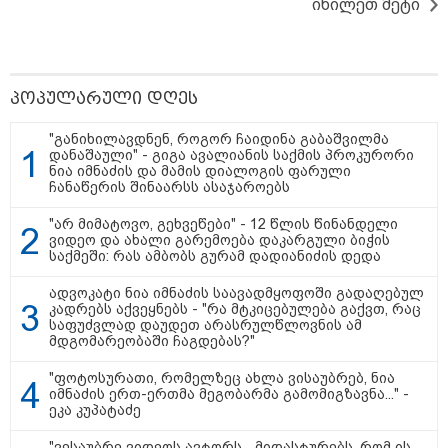
იხილეთ მეტი
19:52 / 08-08-2026
"სანაპირო რაიონებში
მოსალოდნელია წვიმა" -
გარემოს ეროვნული სააგენტოს
გაფრთხილება: რომელ
რეგიონებში უნდა ველოდოთ
პოპულარული დღეს
ელჭექს, სეტყვასა და ქარის
გაძლიერებას?
"განიხილავდნენ, როგორ ჩაიდინა გაბაშვილმა
დანაშაული" - გიგა ავალიანის საქმის პროკურორი
კატეგორიის ყველა სიახლე
ნია იმნაძის და მამის დიალოგის ფარული
ჩანაწერის შინაარსს ასაჯაროებს
"არ მიმატოვო, გეხვეწები" - 12 წლის წინანდელი
ვიდეო და ახალი გარემოება დაკარგული ბიჭის
მკითხველის რჩევით
საქმეში: რას ამბობს გურამ დადიანიძის დედა
ადვოკატი ნია იმნაძის საავადმყოფოში გადაღებულ
კადრებს აქვეყნებს - "რა მტკიცებულება გაქვთ, რაც
საფუძვლად დაუდეთ არასრულწლოვნის ამ
მდგომარეობაში ჩაგდებას?"
"ფოტოსურათი, რომელზეც ახლა ვისაუბრებ, ნია
იმნაძის ერთ-ერთმა მეგობარმა გამომიგზავნა..." -
ეკა კუპატაძე
"ვესაუბრე ვიდეოს ავტორს... მიდასტურებს, რომ ის