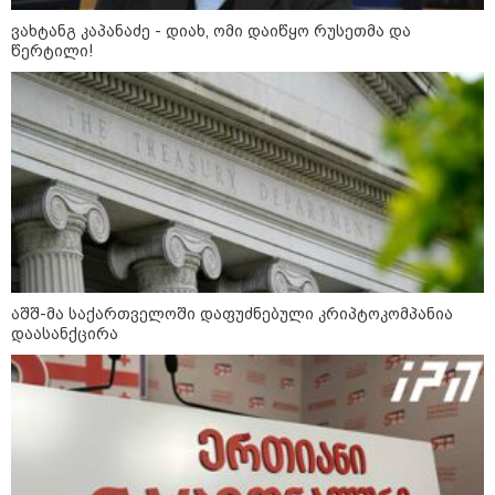
ვახტანგ კაპანაძე - დიახ, ომი დაიწყო რუსეთმა და
დღის ზოგადი
წერტილი!
8
ასტროლოგიური
პროგნოზი
აგვისტო
8 აგვისტო ახალ შთაგონებასა და ემოციურ სიახლოვეს
მოიტანს. გაიზრდება ინტერესი შემოქმედებითი საქმიანობისა
და კულტურული ღონისძიებების მიმართ. საღამო
განსაკუთრებით ხელსაყრელია საყვარელ ადამიანებთან
დროის გასატარებლად და თბილი, გულახდილი
საუბრებისთვის.
აშშ-მა საქართველოში დაფუძნებული კრიპტოკომპანია
დაასანქცირა
აგვისტო აგარაკზე: ეს 5 საქმე
უნდა მოასწროთ შემოდგომის
დადგომამდე