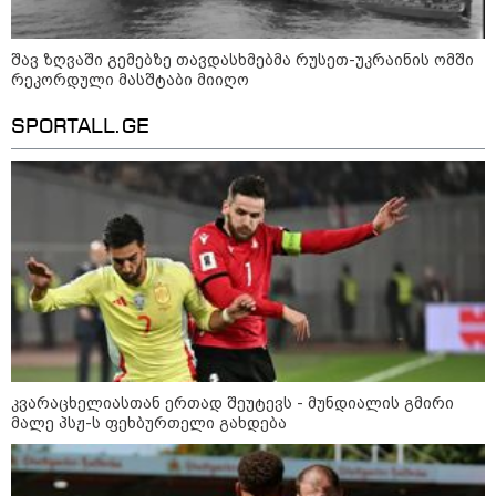
აშშ-მა საქართველოში
დაფუძნებული კრიპტოკომპანია
დაასანქცირა
შავ ზღვაში გემებზე თავდასხმებმა რუსეთ-უკრაინის ომში
რეკორდული მასშტაბი მიიღო
SPORTALL.GE
18:35 / 08-08-2026
"ბულგარეთის საჰაერო
სივრცეში დრონი აფეთქდა" -
ბულგარეთის პრემიერ-მინისტრი
17:13 / 08-08-2026
"დასავლეთმა საქართველო
ჩვენ წინააღმდეგ
გეოპოლიტიკური ბრძოლის
უგუნურ იარაღად გამოიყენა" -
კვარაცხელიასთან ერთად შეუტევს - მუნდიალის გმირი
დიმიტრი მედვედევი
მალე პსჟ-ს ფეხბურთელი გახდება
23:40 / 07-08-2026