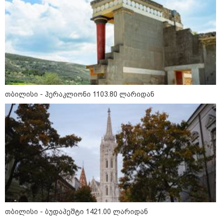
"სა­მარ­ცხვი­ნოა ეს ყვე­ლა­ფე­რი,
ყვე­ლა­ზე რბი­ლად რომ ვთქვა!" -
ნანკა კალატოზიშვილი გიორგი
ბარამიძის განცხადებას
ეხმაურება
"ეს ის ადგილია, საიდანაც
გუშინდელი ვიდეო ვირუსულად
თბილისი - ჰერაკლიონი 1103.80 ლარიდან
გავრცელდა.... დანარჩენი თქვენ
განსაჯეთ, რამდენად
შესაძლებელია აქ ადამიანის
გადავარდნა" - რა კადრებს
აქვეყნებს კობა ახალაძე
მლეთიდან, სადაც 12 წლის წინ
გურამ დადიანიძე გაუჩინარდა?
პოლიტიკა
თბილისი - ბუდაპეშტი 1421.00 ლარიდან