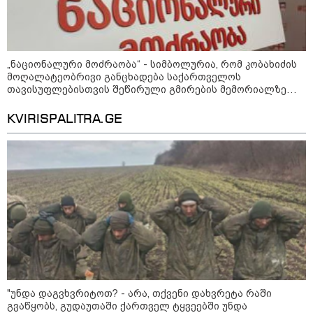
ფული ამ ზოდიაქოს ნიშნების
ხელში აღმოჩნდება: ვინ
„ნაციონალური მოძრაობა“ - სიმბოლურია, რომ კობახიძის
გამდიდრდება?
მოღალატეობრივი განცხადება საქართველოს
თავისუფლებისთვის შეწირული გმირების მემორიალზე
გაკეთდა
KVIRISPALITRA.GE
როგორ ჩავიცვათ 40 წლის
შემდეგ: მილიონერების
სტილისტის 8 ოქროს წესი და
აუცილებელი სამოსი
მსოფლიო
"უნდა დაგვხვრიტოთ? - არა, თქვენი დახვრეტა რაში
გვაწყობს, გუდაუთაში ქართველ ტყვეებში უნდა