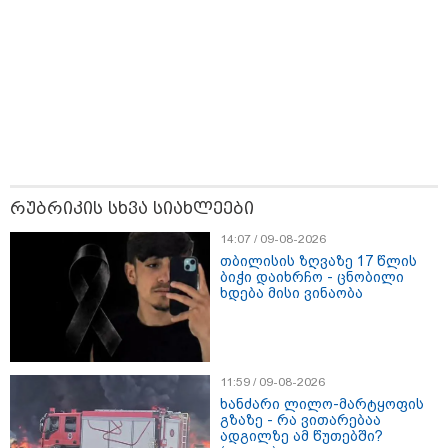
13:15 / 08-08-2026
უძველესი სენი და ეპიდემია: აშშ-ში
ერთდროულად კეთრს და ნაწლავურ
რუბრიკის სხვა სიახლეები
ინფექციას ებრძვიან - რა უნდა ვიცოდეთ
და რამდენად სახიფათოა
14:07 / 09-08-2026
თბილისის ზღვაზე 17 წლის
ბიჭი დაიხრჩო - ცნობილი
ხდება მისი ვინაობა
13:36 / 09-08-2026
24 წლის ფეხბურთელს თამაშის
დროს ელვამ დაარტყა,
დაშავდა 12 ადამიანი -
ვრცელდება ტრაგიკული
მომენტის ამსახველი კადრები
11:59 / 09-08-2026
ტაილანდიდან
ხანძარი ლილო-მარტყოფის
გზაზე - რა ვითარებაა
ადგილზე ამ წუთებში?
12:47 / 09-08-2026