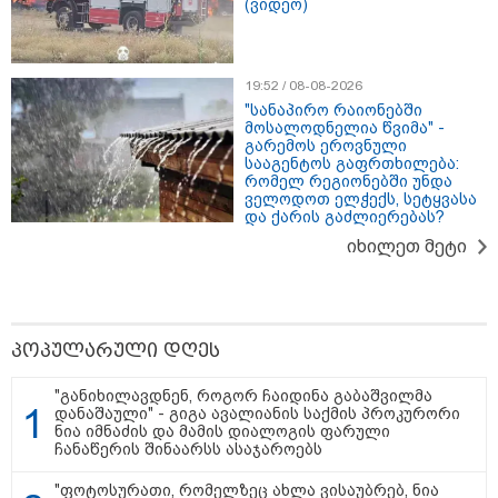
(ვიდეო)
რუსული მხარის ინფორმაციით,
უკრაინამ ბელგოროდზე
დრონებით იერიში მიიტანა,
დაიღუპა 3 ადამიანი და
დაშავდა 25
19:52 / 08-08-2026
"სანაპირო რაიონებში
მოსალოდნელია წვიმა" -
გარემოს ეროვნული
10:17 / 09-08-2026
სააგენტოს გაფრთხილება:
რუსებმა ხარკოვს და ოდესას
რომელ რეგიონებში უნდა
დაარტყეს, არიან დაღუპულები
ველოდოთ ელჭექს, სეტყვასა
და დაშავებულები - რა
და ქარის გაძლიერებას?
ინფორმაციას ავრცელებს
ხარკოვის მერი?
იხილეთ მეტი
10:02 / 09-08-2026
"ქართული ოცნება” ხელს
პოპულარული დღეს
უწყობს ირანული
ტერორისტული ქსელების
უკანონო გაფართოებას, თუმცა
"განიხილავდნენ, როგორ ჩაიდინა გაბაშვილმა
მაინც ამერიკას უყენებს
დანაშაული" - გიგა ავალიანის საქმის პროკურორი
მოთხოვნებს?" - ჯო უილსონი
ნია იმნაძის და მამის დიალოგის ფარული
ჩანაწერის შინაარსს ასაჯაროებს
კატეგორიის ყველა სიახლე
"ფოტოსურათი, რომელზეც ახლა ვისაუბრებ, ნია