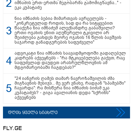
იმნაძის ერთ-ერთმა მეგობარმა გამომიგზავნა..." -
ეკა კუპატაძე
ნია იმნაძის ბებია მიმართვას ავრცელებს -
"კონკრეტულად როდის, სად და რა სიტყვებით
წააქეზა ნია იმნაძემ ალექსანდრე გაბაშვილი?
ერთი ოჯახის ენით აღუწერელი ტკივილი არ
ირანის უსაფრთხოების
შეიძლება გახდეს მეორე ოჯახის 16 წლის ბავშვის
საჯაროდ განადგურების საფუძველი"
სამსახურის ხელმძღვანელი
ჰორმუზის სრუტის გახსნამდე აშშ-
ს მოთხოვნებს უყენებს
ადვოკატი ნია იმნაძის საავადმყოფოში გადაღებულ
კადრებს აქვეყნებს - "რა მტკიცებულება გაქვთ, რაც
საფუძვლად დაუდეთ არასრულწლოვნის ამ
მდგომარეობაში ჩაგდებას?"
ტარიელ კაკაბაძე - ნატა
ვიბლიანის საქმეზე საზოგადოება
"24 იანვრის ღამეს თამარ ნავროზაშვილის ძმა
უახლოეს დღეებში გაიგებს
მიგზავნის მესიჯს... მე ვერ ვნახე, რადგან "სპამებში"
სიახლეს, დაიდება პირველი
ჩავარდა": რა მისწერა ნია იმნაძის ბიძამ ეკა
მნიშვნელოვანი შედეგი და
კუპატაძეს? - გიგა ავალიანის დედა "სქრინს"
ოფიციალურად ცნობენ
აქვეყნებს
დაზარალებულად
ყვარელში თვითნებურად
მოწყობილ ავტორბოლაზე
დღის ყველა სიახლე
არასრულწლოვნის დაღუპვის
საქმეზე ორ პირს ბრალი
წარედგინა
FLY.GE