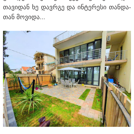
ბრალს წამიყენებს" - ცოტნე მირცხულავა
თა­ვი­დან ხე დავრგე და ინ­ტე­რე­სი თან­და­
თან მო­ვი­და...
18:51 / 08-08-2026
"ზურგს უკან ლაჩრულად მომეპარნენ და თავს
დამესხნენ - ასფალტზე თავი მრავალჯერ
დამარტყმევინეს, მირტყეს მუშტები" - რას ჰყვება
კურიერი, რომელსაც არასრულწლოვანები სასტიკად
გაუსწორდნენ?