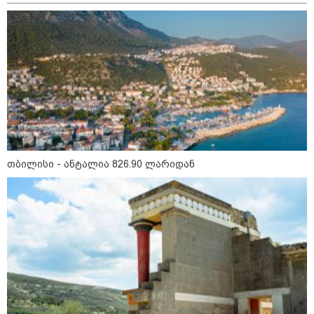
პროკურატურამ 2024 წელს
სამტრედიაში წინასაარჩევნო
კამპანიის დროს ძალადობის
ფაქტზე სამ პირს, მათ შორის ნიკა
მელიას თანმხლებ პირებს
ბრალდება წარუდგინა
მოზაიკა
თბილისი - ანტალია 826.90 ლარიდან