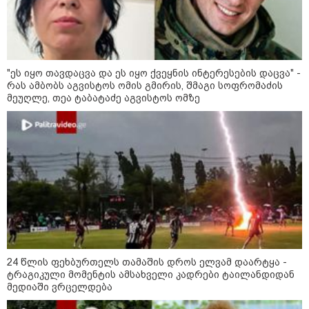
09:36 / 08-08-2026
"ბავშვობიდან ასე ვარ..
ფანატიკურად ვარ შეყვარებული
საქართველოზე" - გაიცანით
მარტინ გუიმჯიანი, ქართულ
ენასა და საქართველოზე
"ეს იყო თავდაცვა და ეს იყო ქვეყნის ინტერესების დაცვა" -
შეყვარებული სომეხი ბიჭი
რას ამბობს აგვისტოს ომის გმირის, შმაგი სოფრომაძის
მეუღლე, თეა ტაბატაძე აგვისტოს ომზე
23:15 / 07-08-2026
ამოუცნობი ანომალიური
მოვლენები - ტრამპის
ადმინისტრაციამ “UFO”- ს
ფაილების მორიგი პაკეტი
გამოაქვეყნა
22:30 / 07-08-2026
ინტერნეტში ამაღელვებელი
კადრები ვრცელდება - როგორ
გადაარჩინა 56 წლის კაცმა
ბავშვები აბობოქრებულ ზღვაში
24 წლის ფეხბურთელს თამაშის დროს ელვამ დაარტყა -
დახრჩობას
ტრაგიკული მომენტის ამსახველი კადრები ტაილანდიდან
მედიაში ვრცელდება