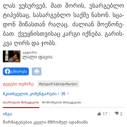
ლას ვუ­სურ­ვებ, მათ შო­რის, უსარ­გებ­ლო
ტი­პებ­საც, სა­სარ­გებ­ლო საქ­მე ნა­ხონ. სცა­
დონ მი­წას­თან რა­ღაც. ძა­ლი­ან მო­ე­წო­ნე­
ბათ. ქვეყ­ნის­თვი­საც კარ­გი იქ­ნე­ბა. გა­რის­
კვა ღირს და ჯობს.
ავტორი:
ლალი ფაცია
გაზიარება
ტეგები თემაზე:
#ლევან სუხიტაშვილი
მკითხველის კომენტარები /
36
/
თარიღის მიხედვით
მოწონების მიხედვით
კატეგორიები
ინგა
17
2
წარმატებებიი კველა მშრომელ ადამიანს.