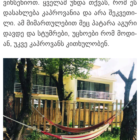
ვიხ­სე­ნი­ოთ. ყვე­ლამ უნდა თქვას, რომ ეს
და­სახ­ლე­ბა კაპ­რო­ვა­ნია და არა შეკ­ვე­თი­
ლი. ამ მი­მარ­თუ­ლე­ბით მეც პა­ტა­რა აგუ­რი
დავ­დე და სტუმ­რე­ბი, უცხო­ე­ბი რომ მო­დი­
ან, უკვე კაპ­რო­ვანს კი­თხუ­ლო­ბენ.
11:36 / 08-08-2026
წელიწადნახევარში საქართველოში 164
ადამიანი დაიკარგა - 57 პირს ამ დრომდე
ეძებენ