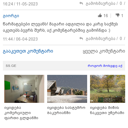
გამოხმაურება /
0
/
16:24 / 11-05-2023
დღის ზოგადი
9
გიორგი
16
1
ასტროლოგიური
წარმატებები ლევანს! მაგარი ადგილია და კარგ საქმეს
პროგნოზი
აგვისტო
აკეთებს.ბევრს შურს, აქ კომენტარებშიც გამოჩნდა :)
გამოხმაურება /
0
/
11:44 / 06-04-2023
გააკეთეთ კომენტარი
ყველა კომენტარი
SS.GE
როგორ მოხვდე აქ
აგვისტო აგარაკზე: ეს 5 საქმე
უნდა მოასწროთ შემოდგომის
დადგომამდე
ფული ამ ზოდიაქოს ნიშნების
იყიდება
იყიდება სასტუმრო
იყიდება მიწის
ხელში აღმოჩნდება: ვინ
კომერციული
ბაკურიანში
ნაკვეთი უწერაში
გამდიდრდება?
ფართი გლდანში