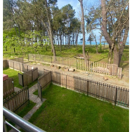
დაკავშირებით ირაკლი
კობახიძის განცხადებას?
კატეგორიის ყველა სიახლე
ოქროს ფასი ბოლო 2 თვის
მაქსიმუმზეა - რა დგას ძვირფასი
ლითონის მკვეთრი გაძვირების
უკან?
უნცია ოქრო დღიურად 101
დოლარით გაძვირდა - რა ღირს
გრამი საქართველოში?