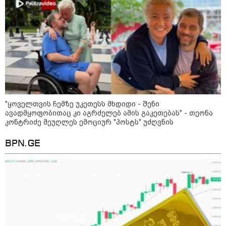
კატეგორიის ყველა სიახლე
"არის პოლარიზაციის კიდევ უფრო
გაღრმავების საფრთხე და ...“
"ყოველთვის ჩემზე უკეთესს მხდიდი - შენი
ავადმყოფობითაც კი აგრძელებ ამის გაკეთებას" - თეონა
კონტრიძე მეუღლეს ემოციურ "პოსტს" უძღვნის
"გონებაში ვალაგებდი, ეს ამბავი
პირველად ვისთვის მეთქვა, ვის
BPN.GE
უნდა ჩავექოლე“
"ძალიან მძიმეა ჩემთვის ის, რაც
ახლა გითხარით“