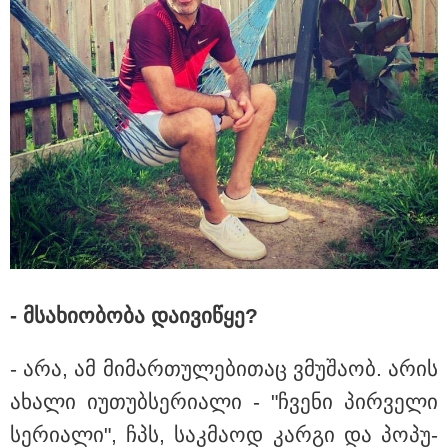
თბილისი - რომი 1316.70 ლარიდან
მნიშვნელოვანი ინფორმაცია
- მსა­ხი­ო­ბო­ბა და­ი­ვი­წყე?
- არა, ამ მი­მარ­თუ­ლე­ბი­თაც ვმუ­შა­ობ. არის
ახა­ლი იუ­თუბ­სე­რი­ა­ლი - "ჩვე­ნი პირ­ვე­ლი
სე­რი­ა­ლი", ჩპს, საკ­მა­ოდ კარ­გი და პო­პუ­