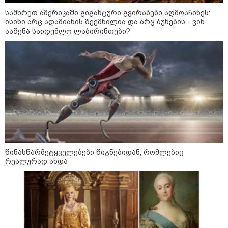
09:12 / 05-08-2026
სამხრეთ ამერიკაში გიგანტური გვირაბები აღმოაჩინეს:
14 გარდაცვლილი, 22
ისინი არც ადამიანის შექმნილია და არც ბუნების - ვინ
დაშავებული, მასშტაბური
ააშენა საიდუმლო ლაბირინთები?
ხანძარი - რუსეთმა კიევზე
იერიში ბალისტიკური
რაკეტებით მიიტანა
14:13 / 04-08-2026
მორიგი თავდასხმა რუსეთში,
ნავთობგადამამუშავებელ
ქარხანაზე - რა დეტალებია
ცნობილი
წინასწარმეტყველებები წიგნებიდან, რომლებიც
09:20 / 04-08-2026
რეალურად ახდა
შვიდი გარდაცვლილი და 40
დაშავებული - რუსეთში
აცხადებენ, რომ უკრაინული
დრონი დამსვენებლებით სავსე
სანაპიროზე აფეთქდა (ვიდეო)