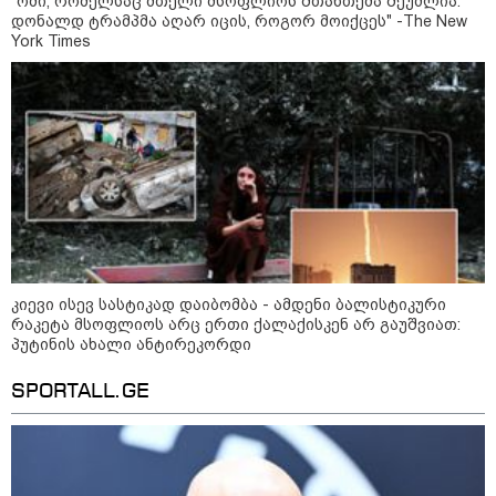
"ომი, რომელსაც მთელი მსოფლიოს შთანთქმა შეუძლია:
08:24 / 29-07-2026
დონალდ ტრამპმა აღარ იცის, როგორ მოიქცეს" -The New
კასპიის ზღვა: სამი ქვეყნის
დაპირისპირების ახალი
York Times
ადგილი - რა სტრატეგიული
მნიშვნელობა აქვს ამ ადგილს
09:42 / 22-07-2026
რუსეთის ქალაქებში,
კრასნოდარსა და ნევინომისკში,
Wildberries-ის ლოგისტიკურ
ცენტრებზე თავდასხმა მოხდა-
არიან დაშავებულები
კიევი ისევ სასტიკად დაიბომბა - ამდენი ბალისტიკური
რაკეტა მსოფლიოს არც ერთი ქალაქისკენ არ გაუშვიათ:
08:51 / 22-07-2026
პუტინის ახალი ანტირეკორდი
ზელენსკიმ ფედოროვის
შემდეგ, სირსკიც გაუშვა - ვინ
იქნება უკრაინის შეიარაღებული
SPORTALL.GE
ძალების ახალი
მთავარსარდალი?
კატეგორიის ყველა სიახლე