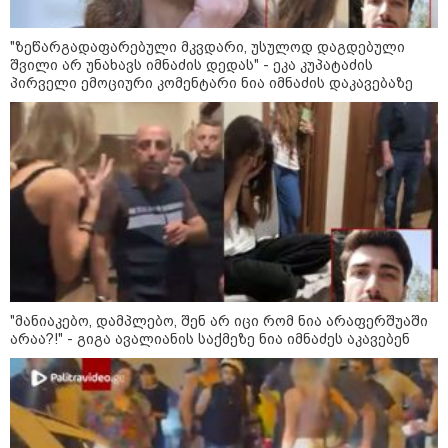
მოწყობილობით აღჭურვილი დრონი
აღმოაჩინეს - რას წერს მედია
"ზეწარგადაფარებული მკვდარი, უსულოდ დაგდებული
შვილი არ უნახავს იმნაძის დედას" - ეკა კუპატაძის
პირველი ემოციური კომენტარი ნია იმნაძის დაკავებაზე
23:45 / 05-08-2026
ტრაგედია შოტლანდიაში - 35
წლის მამას 9 წლის
ქალიშვილის მკვლელობაში
ედება ბრალი
13:22 / 05-08-2026
საფრანგეთის სოფელში ტყის
ხანძრის შემდეგ მეორე
მსოფლიო ომის დროინდელი
ასობით ჭურვი აღმოაჩინეს -
"რიგრიგობით
"მანიაკებო, დამპლებო, შენ არ იცი რომ ნია არაფერშუაში
ფეთქდებოდნენ..."
არაა?!" - გიგა ავალიანის საქმეზე ნია იმნაძეს აკავებენ
12:38 / 05-08-2026
იტალიაში ქალმა, ლატარიის
ბილეთი, რომელმაც 1 მლნ
მოიგო, შემთხვევით ნაგავში