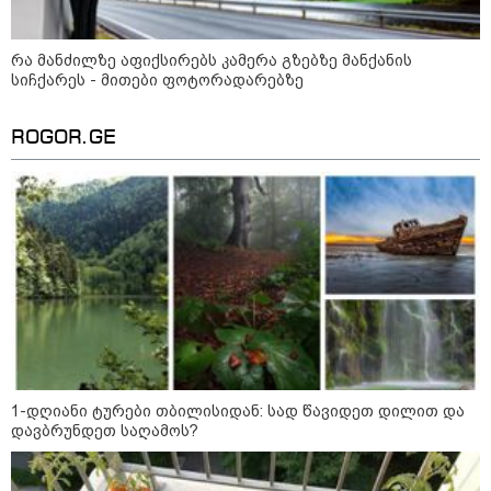
რომ ნია არაფერშუაში არაა?!" -
გიგა ავალიანის საქმეზე ნია
იმნაძეს აკავებენ
რა მანძილზე აფიქსირებს კამერა გზებზე მანქანის
სიჩქარეს - მითები ფოტორადარებზე
ავტომობილი ქვეითს დაეჯახა -
ROGOR.GE
ვრცელდება შემაძრწუნებელი
კადრები მერაბ კოსტავას ქუჩიდან
რამ გამოწვია საქართველოს
ელექტროენერგეტიკული სისტემის
სრული გათიშვა - რა დეტალები
ხდება ცნობილი?
1-დღიანი ტურები თბილისიდან: სად წავიდეთ დილით და
დავბრუნდეთ საღამოს?
პოლიტიკა