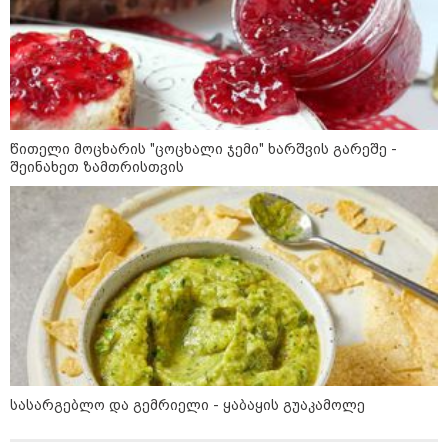
შტურმი ტვინზე და პოლიტიკური
პოლარიზაციის მეტასტაზები: რა
ემართება ადამიანის ფსიქიკას,
როდესაც მედიიდან და
სოცქსელებიდან მუდმივად
ლანძღვა-გინება ესმის?! -
ფსიქოლოგ ზურა მხეიძის ანალიზი
წითელი მოცხარის "ცოცხალი ჯემი" ხარშვის გარეშე -
შეინახეთ ზამთრისთვის
სამართალი
სასარგებლო და გემრიელი - ყაბაყის გუაკამოლე