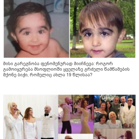
12:20 / 04-08-2026
"როცა კანონიკიდან
გამომდინარე, მართებულად
მიგვაჩნია, რომ ადამიანის
გასვენება ტაძრიდან არ მოხდეს,
ეს მგლოვიარეს ისეთი
სიყვარულითა უნდა ავუხსნათ,
რომ შფოთვა არ დაიბადოს" -
დედა სიდონია
16:02 / 03-08-2026
"15 წლის წინ ჩადენილი
დანაშაული, 5-ჯერ შეცვლილი
მისი გარეგნობა ფენომენურად მიიჩნევა: როგორ
მოსამართლე, 4-ჯერ თავიდან
გამოიყურება მსოფლიოში ყველაზე გრძელი წამწამების
დაწყებული საქმე... მადლობა
პროკურატურას, მათ გარეშე ეს
მქონე ბიჭი, რომელიც ახლა 19 წლისაა?
შედეგი არ დადგებოდა" - ქეთა
ხარძიანი
12:12 / 02-08-2026
“როდესაც ზღვაზე დასვენება
უფრო დიდი პრიორიტეტია,
ვიდრე პოლიტიკური პატიმრები,
ბრძოლა ან პოლიტსაბჭოს
სხდომა, ბევრ რამეზე
მეტყველებს“ - ანა წითლიძე
თინა ბოკუჩავაზე