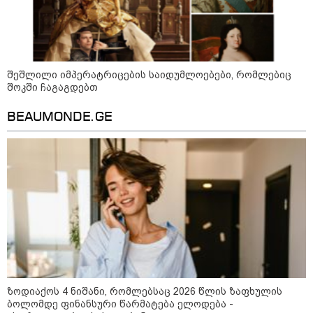
კატეგორიის ყველა სიახლე
შეშლილი იმპერატრიცების საიდუმლოებები, რომლებიც
შოკში ჩაგაგდებთ
დონალდ ტრამპი - მირჩევნია,
BEAUMONDE.GE
ირანთან შეთანხმებას მივაღწიოთ
ეკა კუპატაძე - დაიჭირეს ნია
იმნაძე და ანასტასია ბერუაშვილი!
საქართველომ მორიგი ბრძოლა
მოუგო მკვლელებს! იმნაძე-
ნავროზაშვილები არიან
მანიპულატორები, კადრებში მე
ვნახე თამუნა ნავროზაშვილის
ვოლოდიმირ ზელენსკი -
ისტერიკების ფონზე წყნარად
პარტნიორებმა
მდგარი პოლიცია
რაკეტსაწინააღმდეგო სისტემების
ზოდიაქოს 4 ნიშანი, რომლებსაც 2026 წლის ზაფხულის
მოწოდებაზე უარის თქმის
ბოლომდე ფინანსური წარმატება ელოდება -