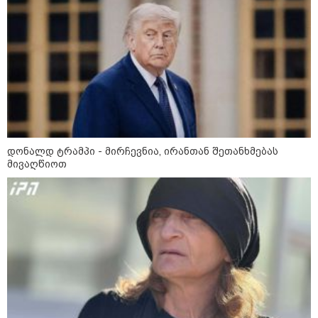
"სკოლის ფორმების
რეალიზაცია 1-ელი
სექტემბრიდან დაიწყება და
იქნება როგორც საცალო, ასევე
ონლაინ გაყიდვის რეჟიმი" -
გივი მიქანაძე
კატეგორიის ყველა სიახლე
დონალდ ტრამპი - მირჩევნია, ირანთან შეთანხმებას
მივაღწიოთ
2027 წელს დასასრულებელი
ბინების 68% გაყიდულია - კვლევა
„ერთი მხრივ დენი ძვირდება, მისი
მეოცედი მაინინგში მიდის" - სად
მიდის ჩვენი დენი?