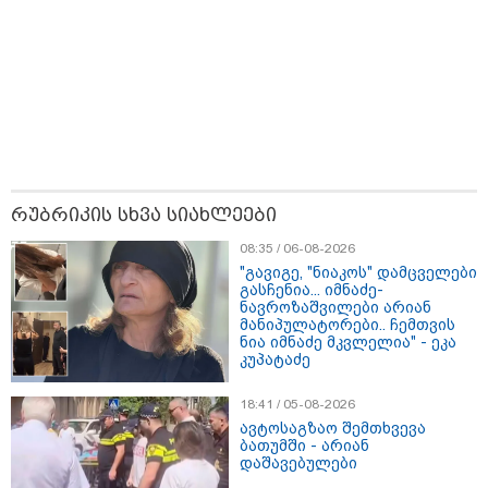
11:13 / 05-08-2026
Hisense წარმოგიდგენთ გზავნილს "ინოვაციები
უკეთესი ცხოვრებისათვის" FIFA-ს 2026 წლის
მსოფლიო ჩემპიონატზე™
რუბრიკის სხვა სიახლეები
08:35 / 06-08-2026
"გავიგე, "ნიაკოს" დამცველები
13:48 / 05-08-2026
გასჩენია... იმნაძე-
"გუშინ მანგლისიდან გავიდა და
ნავროზაშვილები არიან
არ დაბრუნებულა" - ოჯახი
მანიპულატორები.. ჩემთვის
დაკარგულ ქალს ეძებს
ნია იმნაძე მკვლელია" - ეკა
კუპატაძე
18:41 / 05-08-2026
ავტოსაგზაო შემთხვევა
08:59 / 06-08-2026
ბათუმში - არიან
"კი, ასეთი პროცედურით უნდა
დაშავებულები
დაეკავებინათ,