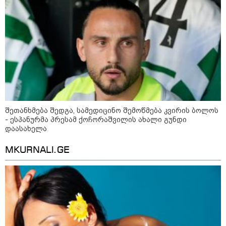
დღის ზოგადი
6
ასტროლოგიური
პროგნოზი
აგვისტო
შეთანხმება შედგა, სამედიცინო შემოწმება კვირის ბოლოს
- ესპანურმა პრესამ ქოჩორაშვილის ახალი გუნდი
1-დღიანი ტურები თბილისიდან:
დაასახელა
სად წავიდეთ დილით და
დავბრუნდეთ საღამოს?
MKURNALI.GE
ბოსტანი აივანზე: რომელი
ბოსტნეული და მწვანილი
იზრდება მარტივად ქოთნებში