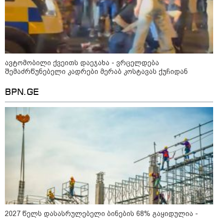
გადააგდო - ის დასუფთავების
სამსახურის თანამშრომლებმა
ნაგვის მანქანაში იპოვეს
11:10 / 05-08-2026
"სირცხვილი შიგნიდან
მღრღნიდა“ - FBI-ის აგენტმა
ავტომობილი ქვეითს დაეჯახა - ვრცელდება
აღიარა, რომ "მტრული ქვეყნის“
შემაძრწუნებელი კადრები მერაბ კოსტავას ქუჩიდან
ანგარიშებიდან 1 მილიონი
დოლარი მოიპარა
BPN.GE
კატეგორიის ყველა სიახლე
მკითხველის რჩევით
2027 წელს დასასრულებელი ბინების 68% გაყიდულია -