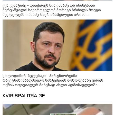
ეკა კუპატაძე - დაიჭირეს ნია იმნაძე და ანასტასია
ბერუაშვილი! საქართველომ მორიგი ბრძოლა მოუგო
მკვლელებს! იმნაძე-ნავროზაშვილები არიან
რა მანძილზე აფიქსირებს კამერა
მანიპულატორები, კადრებში მე ვნახე თამუნა
გზებზე მანქანის სიჩქარეს -
ნავროზაშვილის ისტერიკების ფონზე წყნარად მდგარი
მითები ფოტორადარებზე
პოლიცია
სამხედრო
ვოლოდიმირ ზელენსკი - პარტნიორებმა
რაკეტსაწინააღმდეგო სისტემების მოწოდებაზე უარის
თქმის ოფიციალურ მიზეზად ახლო აღმოსავლეთში
მიმდინარე კონფლიქტი დაასახელეს - შესაძლოა, ეს
პოლიტიკური ნაბიჯებიც იყოს
KVIRISPALITRA.GE