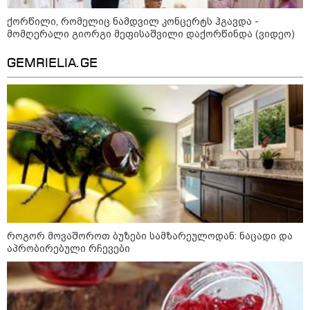
კატეგორიის ყველა სიახლე
ქორწილი, რომელიც ნამდვილ კონცერტს ჰგავდა -
მომღერალი გიორგი მეფისაშვილი დაქორწინდა (ვიდეო)
GEMRIELIA.GE
საზამთროს გამყიდველთან
სამკვდრო-სასიცოცხლო
„კუკუდამალობანა“ - რუსული
დრონის „საბრძოლო-კომიკური“
ვიდეო
"ომი, რომელსაც მთელი
მსოფლიოს შთანთქმა შეუძლია:
დონალდ ტრამპმა აღარ იცის,
როგორ მოიქცეს" -The New York
Times
როგორ მოვაშოროთ ბუზები სამზარეულოდან: ნაცადი და
აპრობირებული რჩევები
კიევი ისევ სასტიკად დაიბომბა -
ამდენი ბალისტიკური რაკეტა
მსოფლიოს არც ერთი ქალაქისკენ
არ გაუშვიათ: პუტინის ახალი
ანტირეკორდი