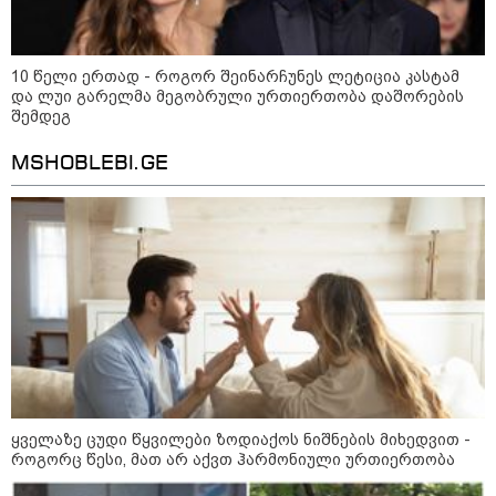
10 წელი ერთად - როგორ შეინარჩუნეს ლეტიცია კასტამ
და ლუი გარელმა მეგობრული ურთიერთობა დაშორების
შემდეგ
MSHOBLEBI.GE
09:32 / 05-08-2026
"4 დღე უწყლოდ და უპუროდ გაატარეს,
მათ სიცოცხლე დავუბრუნეთ" - ქართველი
მეზღვაური წერს, რომ 36 მიგრანტი, მათ
შორის, ორსული გოგონა გადაარჩინა
09:33 / 05-08-2026
"მამის მიერ ცოტნესთვის
დატოვებულ სახლში
თვითნებურად ცხოვრობს
ადამიანი, რომელიც ზვიადის
ანდერძში ერთი სიტყვითაც კი
ყველაზე ცუდი წყვილები ზოდიაქოს ნიშნების მიხედვით -
არ არის მოხსენიებული" - ანა
როგორც წესი, მათ არ აქვთ ჰარმონიული ურთიერთობა
ჯაბაური