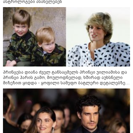
ოფიციალურ მიზეზად ახლო
ასტროლოგები ასახელებენ
აღმოსავლეთში მიმდინარე
კონფლიქტი დაასახელეს -
გერმანიის შინაგან საქმეთა
შესაძლოა, ეს პოლიტიკური
მინისტრი - გერმანიის
ნაბიჯებიც იყოს
აეროპორტში ასაფეთქებელი
ნივთიერებებით დატვირთული
დრონის აღმოჩენა საფრთხის
ახალ დონეს აღნიშნავს
Faceამბები
პრინცესა დიანა ძველ ტანსაცმელს პრინცი უილიამისა და
პრინცი ჰარის გამო, მოულოდნელად, ხშირად აუხსნელი
მიზეზით ყიდდა - ყოფილი სამეფო ბატლერი დეტალებზე
საკუთარ წიგნში საუბრობს