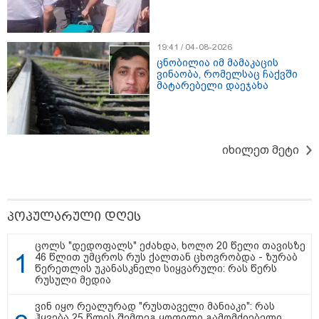
არასრულწლოვანის
შემთხვევაშიც, უფრო მსუბუქი
ვარიანტი ძნელი
წარმოსადგენია..." - იურისტი ნია
იმნაძის თემაზე
19:41 / 04-08-2026
ცნობილია იმ მამაკაცის
12:38 / 05-08-2026
ვინაობა, რომელსაც ჩაქვში
იტალიაში ქალმა, ლატარიის
მატარებელი დაეჯახა
ბილეთი, რომელმაც 1 მლნ
მოიგო, შემთხვევით ნაგავში
გადააგდო - ის დასუფთავების
სამსახურის თანამშრომლებმა
ნაგვის მანქანაში იპოვეს
იხილეთ მეტი
14:58 / 05-08-2026
რას ამბობს პრემიერი სამ
უნივერსიტეტში დაგეგმილ
სიახლეებზე
პოპულარული დღეს
ცოლს "დედოფალს" ეძახდა, ხოლო 20 წელი თავისზე
46 წლით უმცროს რუს ქალთან ცხოვრობდა - ზურაბ
წერეთლის უკანასკნელი სიყვარული: რას წერს
რუსული მედია
ვინ იყო რეალურად "რუსთაველი მანიაკი": რას
ჰყვება 25 წლის შემდეგ ყოფილი გამომძიებელი