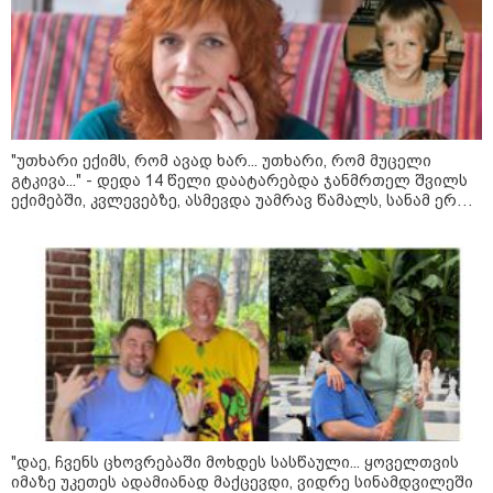
23:15 / 07-08-2026
ამოუცნობი ანომალიური
მოვლენები - ტრამპის
ადმინისტრაციამ “UFO”- ს
ფაილების მორიგი პაკეტი
გამოაქვეყნა
"უთხარი ექიმს, რომ ავად ხარ... უთხარი, რომ მუცელი
გტკივა..." - დედა 14 წელი დაატარებდა ჯანმრთელ შვილს
ექიმებში, კვლევებზე, ასმევდა უამრავ წამალს, სანამ ერთ
22:30 / 07-08-2026
დღესაც ერთი ექიმი არ დაეჭვდა
ინტერნეტში ამაღელვებელი
კადრები ვრცელდება - როგორ
გადაარჩინა 56 წლის კაცმა
ბავშვები აბობოქრებულ ზღვაში
დახრჩობას
კატეგორიის ყველა სიახლე
"დაე, ჩვენს ცხოვრებაში მოხდეს სასწაული... ყოველთვის
იმაზე უკეთეს ადამიანად მაქცევდი, ვიდრე სინამდვილეში