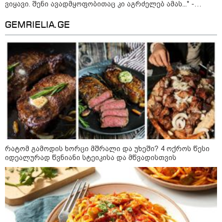
ვიყავი. შენი ავადმყოფობითაც კი აგრძელებ ამას..." -
თეონა კონტრიძის მიმართვა მეუღლეს
"არის პოლარიზაციის კიდევ უფრო
GEMRIELIA.GE
გაღრმავების საფრთხე და ...“
"გონებაში ვალაგებდი, ეს ამბავი
პირველად ვისთვის მეთქვა, ვის
უნდა ჩავექოლე“
"ძალიან მძიმეა ჩემთვის ის, რაც
ახლა გითხარით“
რატომ გამოდის ხორცი მშრალი და უხეში? 4 ოქროს წესი
იდეალურად წვნიანი სტეიკისა და მწვადისთვის
"ეს უზნეო გზა
ხელისუფლებისთვის ცუდად
მთავრდება ხოლმე“