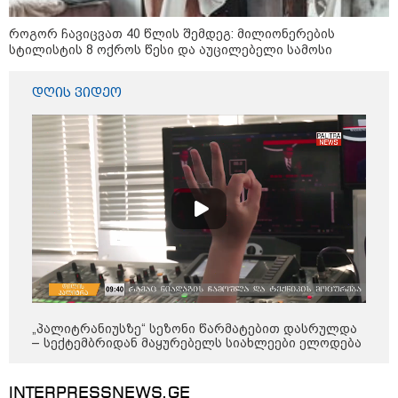
"მკაცრად ვგმობთ ირაკლი
კობახიძის განცხადებას" -
როგორ ჩავიცვათ 40 წლის შემდეგ: მილიონერების
"კოალიცია ცვლილებისთვის"
სტილისტის 8 ოქროს წესი და აუცილებელი სამოსი
დღის ვიდეო
16:33 / 08-08-2026
"გიორგი ბარამიძემ რაღაც
არასწორად ჩამოაყალიბა,
მაგრამ ნამდვილად არ
ეკუთვნის წიხლი ივანიშვილის
ღალატზე დაფუძნებული
დიქტატურის მსახურებისგან" -
მიხეილ სააკაშვილი
16:22 / 08-08-2026
"აი, ეს არის სამშობლოს
ღალატი" - როგორ ეხმაურება
ნიკა გვარამია აგვისტოს ომთან
დაკავშირებით ირაკლი
კობახიძის განცხადებას?
„პალიტრანიუსზე“ სეზონი წარმატებით დასრულდა
– სექტემბრიდან მაყურებელს სიახლეები ელოდება
კატეგორიის ყველა სიახლე
INTERPRESSNEWS.GE