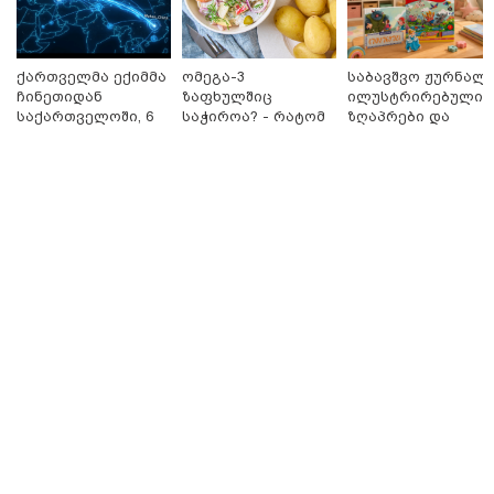
ქართველმა ექიმმა
ომეგა-3
საბავშვო ჟურნალი
ჩინეთიდან
ზაფხულშიც
ილუსტრირებული
საქართველოში, 6
საჭიროა? - რატომ
ზღაპრები და
000 კილომეტრის
არ უნდა ვთქვათ
მაგნიტური
დაშორებით,
უარი თევზზე ცხელ
სათამაშო 9.90
17:13 / 08-08-2026
ტელერობოტული
დღეებში
ლარად - "საბავშვ
"დასავლეთმა საქართველო ჩვენ წინააღმდეგ
ოპერაცია ჩაატარა
კარუსელში"
გეოპოლიტიკური ბრძოლის უგუნურ იარაღად
- ისტორია
ზღაპრების სერია
გამოიყენა" - დიმიტრი მედვედევი
დაწერილია
დაიწყო
13:36 / 09-08-2026
24 წლის ფეხბურთელს თამაშის
დროს ელვამ დაარტყა,
დაშავდა 12 ადამიანი -
ვრცელდება ტრაგიკული
მომენტის ამსახველი კადრები
ტაილანდიდან
16:41 / 08-08-2026
"კაპროვანში ზღვამ კიდევ ერთი