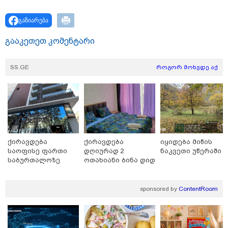
გაზიარება
გააკეთეთ კომენტარი
SS.GE
როგორ მოხვდე აქ
18:51 / 08-08-2026
"ზურგს უკან ლაჩრულად მომეპარნენ და თავს
დამესხნენ - ასფალტზე თავი მრავალჯერ
დამარტყმევინეს, მირტყეს მუშტები" - რას ჰყვება
კურიერი, რომელსაც არასრულწლოვანები სასტიკად
ქირავდება
ქირავდება
იყიდება მიწის
გაუსწორდნენ?
საოფისე ფართი
დღიურად 2
ნაკვეთი უწერაში
საბურთალოზე
ოთახიანი ბინა დიდ
დიღომში
sponsored by
ContentRoom