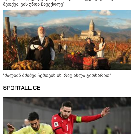
მეთქვა, ვის უნდა ჩავექოლე“
09:12 / 05-08-2026
14 გარდაცვლილი, 22
დაშავებული, მასშტაბური
ხანძარი - რუსეთმა კიევზე
იერიში ბალისტიკური
რაკეტებით მიიტანა
14:13 / 04-08-2026
მორიგი თავდასხმა რუსეთში,
ნავთობგადამამუშავებელ
ქარხანაზე - რა დეტალებია
ცნობილი
"ძალიან მძიმეა ჩემთვის ის, რაც ახლა გითხარით“
SPORTALL.GE
კატეგორიის ყველა სიახლე