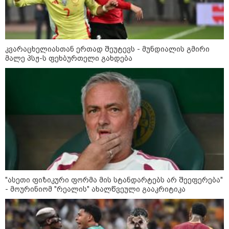
კვარაცხელიასთან ერთად შეუტევს - მუნდიალის გმირი
მალე პსჟ-ს ფეხბურთელი გახდება
კატეგორიები
"ასეთი ფიზიკური ფორმა მის სტანდარტებს არ შეეფერება"
- მოურინიომ "რეალის" ახალწვეული გააკრიტიკა
დღის ზოგადი
9
ასტროლოგიური
პროგნოზი
აგვისტო