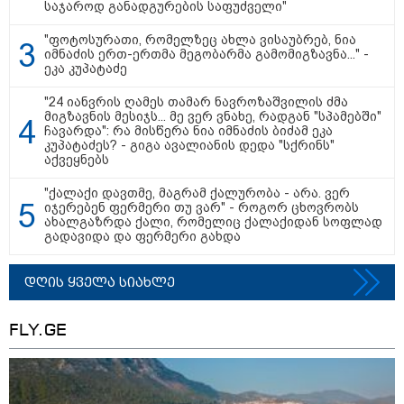
საჯაროდ განადგურების საფუძველი"
"ფოტოსურათი, რომელზეც ახლა ვისაუბრებ, ნია
იმნაძის ერთ-ერთმა მეგობარმა გამომიგზავნა..." -
ეკა კუპატაძე
"24 იანვრის ღამეს თამარ ნავროზაშვილის ძმა
მნიშვნელოვანი ინფორმაცია
მიგზავნის მესიჯს... მე ვერ ვნახე, რადგან "სპამებში"
ჩავარდა": რა მისწერა ნია იმნაძის ბიძამ ეკა
კუპატაძეს? - გიგა ავალიანის დედა "სქრინს"
აქვეყნებს
"ქალაქი დავთმე, მაგრამ ქალურობა - არა. ვერ
იჯერებენ ფერმერი თუ ვარ" - როგორ ცხოვრობს
ახალგაზრდა ქალი, რომელიც ქალაქიდან სოფლად
გადავიდა და ფერმერი გახდა
დღის ყველა სიახლე
FLY.GE
11:13 / 05-08-2026
Hisense წარმოგიდგენთ გზავნილს "ინოვაციები
უკეთესი ცხოვრებისათვის" FIFA-ს 2026 წლის
მსოფლიო ჩემპიონატზე™