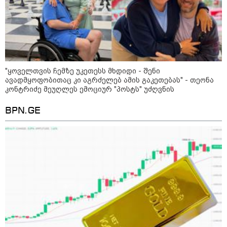
კატეგორიის ყველა სიახლე
"ყოველთვის ჩემზე უკეთესს მხდიდი - შენი
მკითხველის რჩევით
ავადმყოფობითაც კი აგრძელებ ამის გაკეთებას" - თეონა
კონტრიძე მეუღლეს ემოციურ "პოსტს" უძღვნის
BPN.GE
17:12 / 09-08-2026
16:49 / 09-08-2026
16:06 / 09-08
უნცია ოქრო დღიურად
ქუთაისში,
"ტრაგედი
101 დოლარით
ბრალდებული
ალექსანდ
გაძვირდა - რა ღირს
დაზარალებულის
გაბაშვილი
გრამი საქართველოში?
ბინაში შეიჭრა და
აწვდის თა