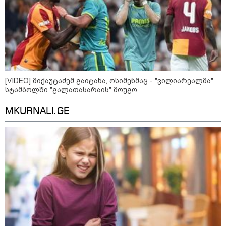
აგვისტო აგარაკზე: ეს 5 საქმე
უნდა მოასწროთ შემოდგომის
[VIDEO] მიქაუტაძემ გაიტანა, ოსიმენმაც - "ვილიარეალმა"
დადგომამდე
სტამბოლში "გალათასარაის" მოუგო
MKURNALI.GE
ფული ამ ზოდიაქოს ნიშნების
ხელში აღმოჩნდება: ვინ
გამდიდრდება?
როგორ ჩავიცვათ 40 წლის
შემდეგ: მილიონერების
სტილისტის 8 ოქროს წესი და
აუცილებელი სამოსი