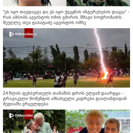
"ეს იყო თავდაცვა და ეს იყო ქვეყნის ინტერესების დაცვა" -
რას ამბობს აგვისტოს ომის გმირის, შმაგი სოფრომაძის
16:49 / 09-08-2026
მეუღლე, თეა ტაბატაძე აგვისტოს ომზე
ქუთაისში, ბრალდებული
დაზარალებულის ბინაში შეიჭრა
და შეეცადა ოქროს
სამკაულების დაუფლებას -
დეტალებს პროკურატურა
ასაჯაროებს
16:06 / 09-08-2026
"ტრაგედიამდე ალექსანდრე
გაბაშვილი ChatGPT-ის აწვდის
თავისი ელექტროშოკის
ინფორმაციებს და ეუბნება:
გათიშავს თუ არა პიროვნებას,
თან ეუბნება, დაივიწყე, რაც
24 წლის ფეხბურთელს თამაშის დროს ელვამ დაარტყა -
გითხარი" - გიგა ავალიანის
ტრაგიკული მომენტის ამსახველი კადრები ტაილანდიდან
დედა
მედიაში ვრცელდება
14:07 / 09-08-2026
თბილისის ზღვაზე 17 წლის ბიჭი
დაიხრჩო - ცნობილი ხდება მისი
ვინაობა