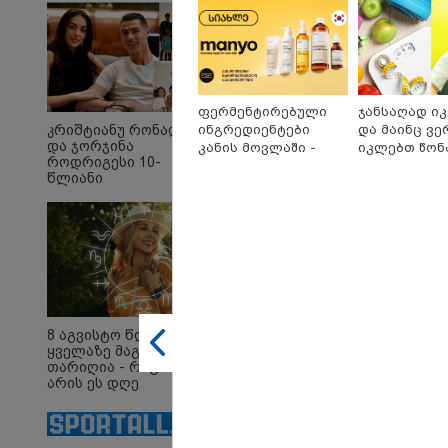
ფერმენტირებული
ჯანსაღად ი
ინგრედიენტები
და მაინც ვე
კრიშტიანუ რონალდუ
და ჯორჯინა
17:01 
კანის მოვლაში -
იკლებთ წონა
როდრიგესი 10-
კორეული
ლაშა უჩავა 
"პრო
წლიანი
ინოვაციური ბრენდი
მიზეზებზე ს
ბარა
ურთიერთობის
Manyo
დაწყ
შემდეგ
გამოვ
საქართველოშია
ქორწინდებიან -
ხვიჩი
ქორწილის პირველი
ავრც
დეტალები
15:58 
"ახლ
წინა
8 აგვისტო წლის
ის გა
ყველაზე მაგიური
რატომ
თარიღია - რატომ
წამქე
არის ეს დღე
იმნა
მნიშვნელოვანი და
ინფორ
რა უნდა ვიცოდეთ?
მაქს
მიესჯ