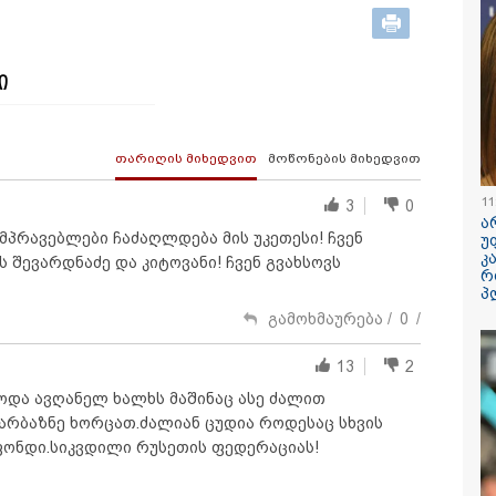
/ 08-08-2026
11:36 / 08-08-
ი
ეს არის სამშობლოს
წელიწადნა
ტი" - როგორ
საქართველ
რება ნიკა გვარამია
ადამიანი დ
სტოს ომთან
პირს ამ დრ
თარიღის მიხედვით
მოწონების მიხედვით
ვშირებით ირაკლი
იძის განცხადებას?
11
3
0
ა
/ 08-08-2026
13:16 / 08-08-
ამპრავებლები ჩაძაღლდება მის უკეთესი! ჩვენ
უ
ლინელმა ქალმა
"ძალიან ბე
კ
ს შევარდნაძე და კიტოვანი! ჩვენ გვახსოვს
ასი ბეჭდები,
ინფორმაცი
რ
ის რელიკვია,
ხალხისგან"
პ
ხვევით ნაგავში
ადვოკატი 
გამოხმაურება /
0
/
გდო - ბეჭდები 9
კაკაბაძე
ნაგავში იპოვეს
13
2
ოდა ავღანელ ხალხს მაშინაც ასე ძალით
ზარბაზნე ხორცათ.ძალიან ცუდია როდესაც სხვის
ფონდი.სიკვდილი რუსეთის ფედერაციას!