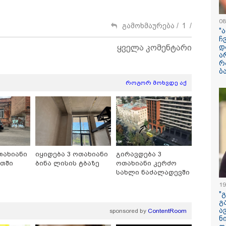
08
გამოხმაურება /
1
/
"
ჩ
ილისი - ჰერაკლიონი
თბილისი - ბუდაპეშტი
თბილისი - 
დ
ყველა კომენტარი
98.80 ლარიდან
1421.00 ლარიდან
ლარიდან
ა
რ
ბ
როგორ მოხვდე აქ
11:36 / 08-08-2026
წელიწადნახევა
საქართველოში 
თახიანი
იყიდება 3 ოთახიანი
გირავდება 3
ადამიანი დაიკარ
ეთში
ბინა ლისის ტბაზე
ოთახიანი კერძო
სახლი ნაძალადევში
პირს ამ დრომდე
19
"
გ
ა
sponsored by
ContentRoom
ნ