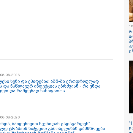
10
რ
მ
პ
ა
გ
ქტემბრიდან
"ძირს დააგდეს, თავი
"ფოტოსურა
/ 08-08-2026
ოქმედდება და 60
ასფალტზე არტყმევინეს,
რომელზეც 
ლესი სენი და ეპიდემია: აშშ-ში ერთდროულად
ლს გადაცილებულ
აღენიშნება უამრავი
ვისაუბრებ, 
ს და ნაწლავურ ინფექციას ებრძვიან - რა უნდა
ებს შეეხებათ! -
დაზიანება...
ერთ-ერთმა
დეთ და რამდენად სახიფათოა
ქართველოს
სავარაუდოდ, ეძებდნენ
გამომიგზავნა
ოვნული ბანკი
ან დებდნენ ნარკოტიკს"
კუპატაძე
ნცხადებას
- რას ჰყვება ადვოკატი
რცელებს
კურიერზე, რომელსაც
არასრულწლოვანები
/ 06-08-2026
11
ფიზიკურად
"
გაუსწორდნენ?
მინდა, ბაიდენივით სცენიდან გადავარდეს“ -
გ
ლდ ტრამპის სიტყვით გამოსვლისას დამსწრეები
დ