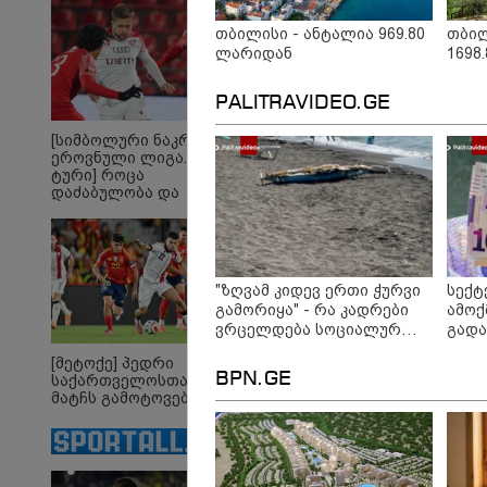
ტალანტების
ღალა
ქვეყანაა"!
დიქტ
თბილისი - ანტალია 969.80
თბილ
მსახუ
ლარიდან
1698
14:32 
სააკ
"2008
PALITRAVIDEO.GE
იქნე
ალბა
უკრაი
[სიმბოლური ნაკრები.
შალვ
ეროვნული ლიგა. XXX
ტური] როცა
დაძაბულობა და
ხარისხი ერთად არ
არიან...
"ზღვამ კიდევ ერთი ჭურვი
სექტ
გამორიყა" - რა კადრები
ამოქ
ვრცელდება სოციალურ
გადა
ქსელში?
შეეხ
[მეტოქე] პედრი
ეროვ
BPN.GE
საქართველოსთან
განც
მატჩს გამოტოვებს