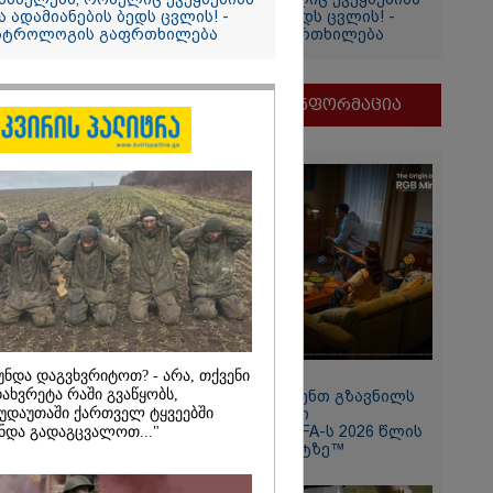
ა ადამიანების ბედს ცვლის! -
და ადამიანების ბედს ცვლის! -
სტროლოგის გაფრთხილება
ასტროლოგის გაფრთხილება
ირაკლი
იის
მნიშვნელოვანი ინფორმაცია
უნდა დაგვხვრიტოთ? - არა, თქვენი
11:13 / 05-08-2026
2026
ახვრეტა რაში გვაწყობს,
Hisense წარმოგიდგენთ გზავნილს
უდაუთაში ქართველ ტყვეებში
"ინოვაციები უკეთესი
ის სამშობლოს
ცხოვრებისათვის" FIFA-ს 2026 წლის
ნდა გადაგცვალოთ..."
 როგორ
მსოფლიო ჩემპიონატზე™
ნიკა გვარამია
ომთან
ბით ირაკლი