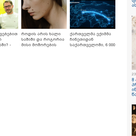
ფ
ა
კვებებით
როდის არის ხალი
ქართველმა ექიმმა
რ
საშიში და როგორია
ჩინეთიდან
/ 08-08-2026
16:41 / 08-08-
ში? -
მისი მოშორების
საქართველოში, 6 000
მთავარ
მარტივი და
კილომეტრის
კურატურის მიერ გია
"კაპროვანშ
აუბრობს
უსაფრთხო გზები
დაშორებით,
მიძის მიმართ
ერთი ჭურვ
ტელერობოტული
ებულ საქმეს მინდა
ადგილზე
ეხმაურო" - იაგო
მობილიზე
ოპერაცია ჩაატარა -
ა განცხადებას
პოლიცია დ
ისტორია დაწერილია
23
ელებს
- რას წერს
8
კადრებს აქ
პ
თათია ნიკ
/ 08-08-2026
15:03 / 08-08-
ი
წ
ა მე ერთი
ბრუკლინელ
დადება რომ ვთქვა,
ძვირფასი ბ
ხდის ნათელს, თუ
ოჯახის რელ
 იყო ნია იმნაძე
შემთხვევი
ზებელი, ნია
გადააგდო -
ძისგან გამოსული
ტონა ნაგავ
მაციაა ეს... მას
იმალური სასჯელი
კატეგორიის ყველა სიახლე
ება " - ეკა კუპატაძე