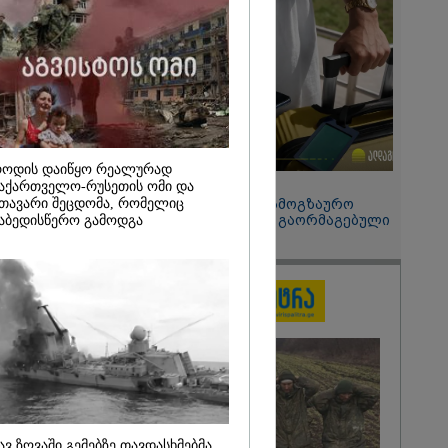
განცხადებას?
2026
განახორციელა
ლოს
ბის 20%-ის
ა
ს, მისი
ალატი
ოდის დაიწყო რეალურად
დ ვერ
15:49 / 06-08-2026
აქართველო-რუსეთის ომი და
ს ამ
თავარი შეცდომა, რომელიც
შეიძინე ალდაგის სამოგზაურო
" - ირაკლი
დაზღვევა და მიიღე გაორმაგებული
აბედისწერო გამოდგა
ინტერნეტი
ავ ზღვაში გემებზე თავდასხმებმა