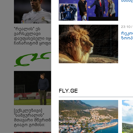
სახა
23:10 
"რეალის" ეს
რეკო
ვარსკვლავი
ზოოპ
დაუფასებელი იყო" -
ჩიჩარიტომ ყოფილ
თანაგუნდელზე
ისაუბრა
FLY.GE
16:33 
[ექსკლუზივი]
"გიო
"სამგურალის"
რაღა
მთავარი მწვრთნელი
ჩამო
ტიაგო გომისი:
ნამდ
"საქართველო
წიხლ