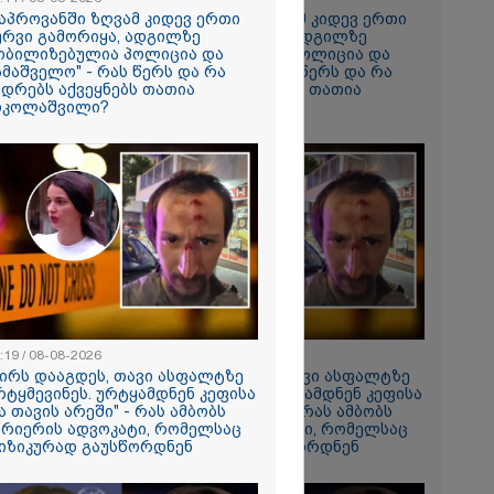
ლი,
კაპროვანში ზღვამ კიდევ ერთი
"კაპროვანში ზღვამ კიდევ ერთი
ქიდან
ურვი გამორიყა, ადგილზე
ჭურვი გამორიყა, ადგილზე
იდა და
ობილიზებულია პოლიცია და
მობილიზებულია პოლიცია და
ამაშველო" - რას წერს და რა
სამაშველო" - რას წერს და რა
ადრებს აქვეყნებს თათია
კადრებს აქვეყნებს თათია
იკოლაშვილი?
ნიკოლაშვილი?
ი მატყუარა
რის და როგორ
იალ
" უჩვეულო
ნე
მირი
ებაში
ე ვარ..
არ
- გაიცანით
ნი, ქართულ
რთველოზე
:19 / 08-08-2026
15:19 / 08-08-2026
მეხი ბიჭი
ძირს დააგდეს, თავი ასფალტზე
"ძირს დააგდეს, თავი ასფალტზე
რტყმევინეს. ურტყამდნენ კეფისა
არტყმევინეს. ურტყამდნენ კეფისა
ა თავის არეში" - რას ამბობს
და თავის არეში" - რას ამბობს
ცოცხლის
ურიერის ადვოკატი, რომელსაც
კურიერის ადვოკატი, რომელსაც
ახებ აქამდე
იზიკურად გაუსწორდნენ
ფიზიკურად გაუსწორდნენ
იები
ა - რა
ნიერებმა?