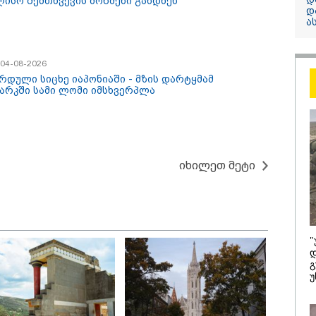
ლისო შემთხვევის მოწმენი გახდნენ
12:34 / 08-08-2026
დ
ა
რას აცხადებს 
კობახიძე
ელექტროენერგ
/ 04-08-2026
რამდენჯერმე
რდული სიცხე იაპონიაში - მზის დარტყმამ
გათიშვასთან
არკში სამი ლომი იმსხვერპლა
დაკავშირებით?
იხილეთ მეტი
"
/ 08-08-2026
16:22 / 08-08-
დ
გ
რგი ბარამიძემ
"აი, ეს არ
უ
ც არასწორად
ღალატი" -
აყალიბა, მაგრამ
ეხმაურება 
ვილად არ ეკუთვნის
აგვისტოს 
ი ივანიშვილის
დაკავშირე