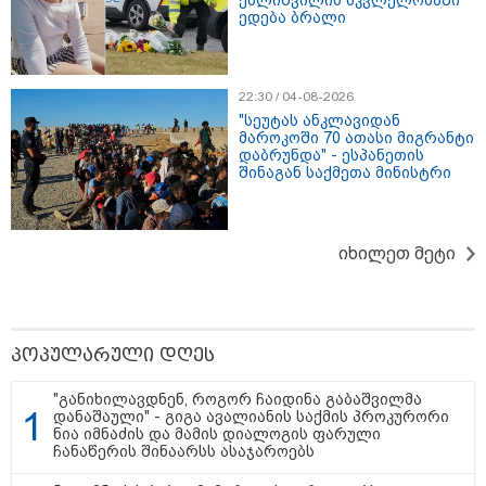
ქალიშვილის მკვლელობაში
ედება ბრალი
22:30 / 04-08-2026
17:13 / 08-08-2026
"სეუტას ანკლავიდან
"დასავლეთმა საქართველო ჩვენ წინააღმდეგ
მაროკოში 70 ათასი მიგრანტი
გეოპოლიტიკური ბრძოლის უგუნურ იარაღად
დაბრუნდა" - ესპანეთის
გამოიყენა" - დიმიტრი მედვედევი
შინაგან საქმეთა მინისტრი
13:36 / 09-08-2026
იხილეთ მეტი
24 წლის ფეხბურთელს თამაშის
დროს ელვამ დაარტყა,
დაშავდა 12 ადამიანი -
ვრცელდება ტრაგიკული
მომენტის ამსახველი კადრები
პოპულარული დღეს
ტაილანდიდან
"განიხილავდნენ, როგორ ჩაიდინა გაბაშვილმა
16:41 / 08-08-2026
დანაშაული" - გიგა ავალიანის საქმის პროკურორი
"კაპროვანში ზღვამ კიდევ ერთი
ნია იმნაძის და მამის დიალოგის ფარული
ჭურვი გამორიყა, ადგილზე
ჩანაწერის შინაარსს ასაჯაროებს
მობილიზებულია პოლიცია და
სამაშველო" - რას წერს და რა