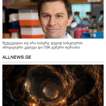
აგვისტო აგარაკზე: ეს 5 საქმე
უნდა მოასწროთ შემოდგომის
დადგომამდე
შექცევადია თუ არა სიბერე: დევიდ სინკლერის
ფული ამ ზოდიაქოს ნიშნების
ინოვაციური კვლევა და OSK გენური თერაპია
ხელში აღმოჩნდება: ვინ
გამდიდრდება?
ALLNEWS.GE
როგორ ჩავიცვათ 40 წლის
შემდეგ: მილიონერების
სტილისტის 8 ოქროს წესი და
აუცილებელი სამოსი