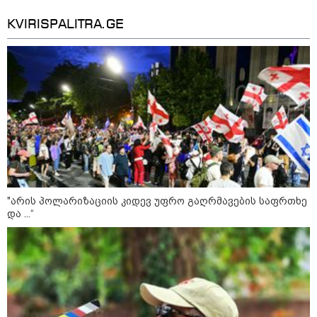
KVIRISPALITRA.GE
მილიარდიანი იმპერიები მოედნის
მიღმა - ვინ არიან ყველა დროის
ყველაზე მაღალანაზღაურებადი
სპორტსმენები
უნცია ოქრო დღიურად 101
დოლარით გაძვირდა - რა ღირს
გრამი საქართველოში?
"არის პოლარიზაციის კიდევ უფრო გაღრმავების საფრთხე
და ...“
„ტურისტების შემცირების მთავარი
მიზეზი ალბათ, ის პრორუსული,
პროჩინური, პროირანული
პოლიტიკაა, რომელსაც ქვეყანა
ატარებს“ - ცოტნე ჯაფარიძე