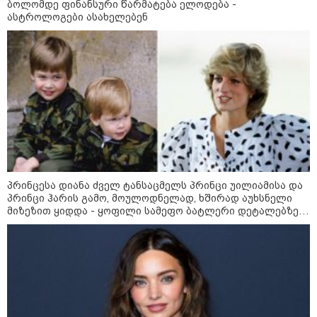
ბოლომდე ფინანსური წარმატება ელოდება -
დაარტყეს, არიან დაღუპულები
ასტროლოგები ასახელებენ
და დაშავებულები - რა
ინფორმაციას ავრცელებს
ხარკოვის მერი?
10:02 / 09-08-2026
"ქართული ოცნება” ხელს
უწყობს ირანული
ტერორისტული ქსელების
უკანონო გაფართოებას, თუმცა
მაინც ამერიკას უყენებს
მოთხოვნებს?" - ჯო უილსონი
პრინცესა დიანა ძველ ტანსაცმელს პრინცი უილიამისა და
კატეგორიის ყველა სიახლე
პრინცი ჰარის გამო, მოულოდნელად, ხშირად აუხსნელი
მიზეზით ყიდდა - ყოფილი სამეფო ბატლერი დეტალებზე
საკუთარ წიგნში საუბრობს
ოკუპირებული ცხინვალის ე.წ.
საგარეო უწყება - საქართველოს
პოლიტიკურმა ხელმძღვანელობამ,