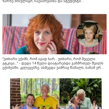
ზარზე მისულიყო, ჩაებარებინა და სტუდენტი
გამხდარიყო..." - ერთ წამში შეცვლილი ცხოვრება და
დედა, რომელიც შვილებისთვის იბრძვის
მოზაიკა
"უთხარი ექიმს, რომ ავად ხარ... უთხარი, რომ მუცელი
გტკივა..." - დედა 14 წელი დაატარებდა ჯანმრთელ შვილს
ექიმებში, კვლევებზე, ასმევდა უამრავ წამალს, სანამ ერთ
დღესაც ერთი ექიმი არ დაეჭვდა
11:17 / 08-08-2026
არშემდგარი ქორწინება 15 წლით უფროს