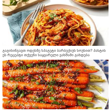
ამოუცნობი ანომალიური
მოვლენები - ტრამპის
ადმინისტრაციამ “UFO”- ს
ფაილების მორიგი პაკეტი
გამოაქვეყნა
22:30 / 07-08-2026
ინტერნეტში ამაღელვებელი
კადრები ვრცელდება - როგორ
გადაარჩინა 56 წლის კაცმა
გაგისინჯავთ ოდესმე სპაგეტი ბარბექიუს სოუსით? პასტის
ბავშვები აბობოქრებულ ზღვაში
დახრჩობას
ეს რეცეპტი თქვენი საყვარელი ვახშამი გახდება
კატეგორიის ყველა სიახლე
"არის პოლარიზაციის კიდევ უფრო
გაღრმავების საფრთხე და ...“