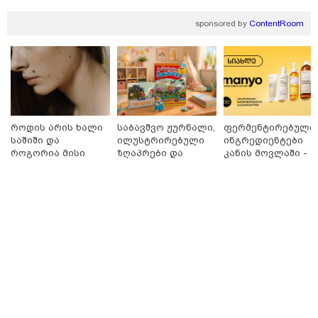
sponsored by
ContentRoom
როდის არის ხალი
საბავშვო ჟურნალი,
ფერმენტირებული
საშიში და
ილუსტრირებული
ინგრედიენტები
როგორია მისი
ზღაპრები და
კანის მოვლაში -
მოშორების
მაგნიტური
კორეული
მარტივი და
სათამაშო 9.90
ინოვაციური
უსაფრთხო გზები
ლარად - "საბავშვო
ბრენდი Manyo
კარუსელში"
საქართველოშია
16:49 / 09-08-2026
ზღაპრების სერია
ქუთაისში, ბრალდებული დაზარალებულის ბინაში
დაიწყო
შეიჭრა და შეეცადა ოქროს სამკაულების დაუფლებას
- დეტალებს პროკურატურა ასაჯაროებს