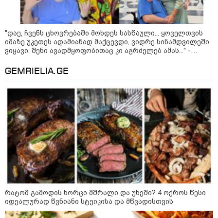
ქართველთან - ალინა კაბაევას
საიდუმლო ცხოვრება: როგორ
გამოიყურებოდა ის პლასტიკურ
"დაე, ჩვენს ცხოვრებაში მოხდეს სასწაული... ყოველთვის
იმაზე უკეთეს ადამიანად მაქცევდი, ვიდრე სინამდვილეში
ოპერაციებამდე
ვიყავი. შენი ავადმყოფობითაც კი აგრძელებ ამას..." -
თეონა კონტრიძის მიმართვა მეუღლეს
GEMRIELIA.GE
14:20 / 08-08-2026
"ქალაქი დავთმე, მაგრამ
ქალურობა - არა. ვერ იჯერებენ
ფერმერი თუ ვარ" - როგორ
ცხოვრობს ახალგაზრდა ქალი,
რომელიც ქალაქიდან სოფლად
გადავიდა და ფერმერი გახდა
09:36 / 08-08-2026
"ბავშვობიდან ასე ვარ..
ფანატიკურად ვარ შეყვარებული
საქართველოზე" - გაიცანით
მარტინ გუიმჯიანი, ქართულ
ენასა და საქართველოზე
შეყვარებული სომეხი ბიჭი
რატომ გამოდის ხორცი მშრალი და უხეში? 4 ოქროს წესი
იდეალურად წვნიანი სტეიკისა და მწვადისთვის
23:15 / 07-08-2026