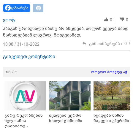
16:06 / 09-08-2026
გაზიარება
"ტრაგედიამდე ალექსანდრე გაბაშვილი ChatGPT-ის
აწვდის თავისი ელექტროშოკის ინფორმაციებს და
ვოოტ.
0
0
ეუბნება: გათიშავს თუ არა პიროვნებას, თან ეუბნება,
დაივიწყე, რაც გითხარი" - გიგა ავალიანის დედა
ჰააგის ტრიბუნალი მაინც არ ასცდება. ბოლოს ყველა მანდ
წარსდგებიან ლავროვ, შოიგუიანად.
გამოხმაურება /
0
/
18:08 / 31-10-2022
გააკეთეთ კომენტარი
SS.GE
როგორ მოხვდე აქ
გარე რეკლამების
იყიდება კერძო
იყიდება მიწის
17:32 / 09-08-2026
ხელოსნის
სახლი გონიოში
ნაკვეთი უწერაში
კიდევ ერთ დაკარგულს ოჯახი 10 წელია ეძებს - რას
დამხმარე -
ამბობს 26 წლის ახალაგაზრდის დედა?
რუსთავი