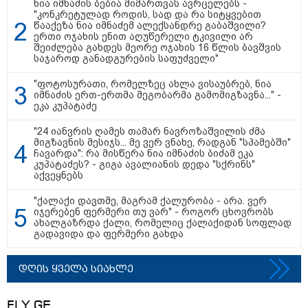
ნია იმნაძის ბებია მიმართვას ავრცელებს -
კადრებს აქვეყნებს თათია
"კონკრეტულად როდის, სად და რა სიტყვებით
ნიკოლაშვილი?
წააქეზა ნია იმნაძემ ალექსანდრე გაბაშვილი?
ერთი ოჯახის ენით აღუწერელი ტკივილი არ
შეიძლება გახდეს მეორე ოჯახის 16 წლის ბავშვის
12:18 / 08-08-2026
საჯაროდ განადგურების საფუძველი"
"რუსეთმა განახორციელა
საქართველოს ტერიტორიების
"ფოტოსურათი, რომელზეც ახლა ვისაუბრებ, ნია
20%-ის ოკუპაცია და
იმნაძის ერთ-ერთმა მეგობარმა გამომიგზავნა..." -
სააკაშვილის, მისი რეჟიმის
ეკა კუპატაძე
ღალატი ვერანაირად ვერ
გადაფარავს ამ დანაშაულს" -
ირაკლი კობახიძე
"24 იანვრის ღამეს თამარ ნავროზაშვილის ძმა
მიგზავნის მესიჯს... მე ვერ ვნახე, რადგან "სპამებში"
13:16 / 08-08-2026
ჩავარდა": რა მისწერა ნია იმნაძის ბიძამ ეკა
"ძალიან ბევრ ინფორმაციას
კუპატაძეს? - გიგა ავალიანის დედა "სქრინს"
ვიღებთ ხალხისგან" - რას წერს
აქვეყნებს
ადვოკატი ტარიელ კაკაბაძე
"ქალაქი დავთმე, მაგრამ ქალურობა - არა. ვერ
იჯერებენ ფერმერი თუ ვარ" - როგორ ცხოვრობს
ახალგაზრდა ქალი, რომელიც ქალაქიდან სოფლად
გადავიდა და ფერმერი გახდა
დღის ყველა სიახლე
თბილისი - ანტალია 826.90
FLY.GE