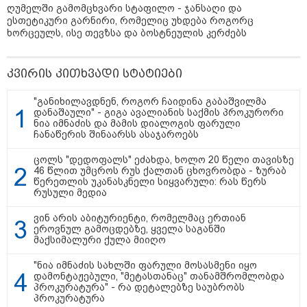
ღუმელში გამომცხვარი სტაფილო - ჯანსაღი და
ესთეტიკური გარნირი, რომელიც უხდება როგორც
ხორცეულს, ისე თევზსა და ბოსტნეულის კერძებს
"გონებაში ვალაგებდი, ეს ამბავი
კვირის კითხვადი სტატიები
პირველად ვისთვის მეთქვა, ვის
უნდა ჩავექოლე“
"განიხილავდნენ, როგორ ჩაიდინა გაბაშვილმა
დანაშაული" - გიგა ავალიანის საქმის პროკურორი
ნია იმნაძის და მამის დიალოგის ფარული
ჩანაწერის შინაარსს ასაჯაროებს
"ძალიან მძიმეა ჩემთვის ის, რაც
ახლა გითხარით“
ცოლს "დედოფალს" ეძახდა, ხოლო 20 წელი თავისზე
46 წლით უმცროს რუს ქალთან ცხოვრობდა - ზურაბ
წერეთლის უკანასკნელი სიყვარული: რას წერს
რუსული მედია
ვინ არის აბიტურიენტი, რომელმაც ერთიან
"ეს უზნეო გზა
ეროვნულ გამოცდებზე, ყველა საგანში
ხელისუფლებისთვის ცუდად
მაქსიმალური ქულა მიიღო
მთავრდება ხოლმე“
"ნია იმნაძის სახლში ფარული მოსასმენი იყო
დამონტაჟებული, "მეტასთანაც" თანამშრომლობდა
პროკურატურა" - რა დეტალებზე საუბრობს
პროკურატურა