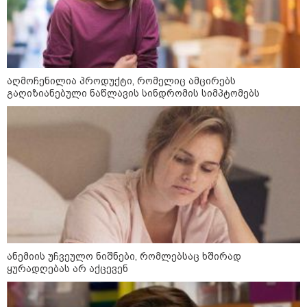
აღმოჩენილია პროდუქტი, რომელიც ამცირებს
გაღიზიანებული ნაწლავის სინდრომის სიმპტომებს
კატეგორიები
დღის ზოგადი
9
ასტროლოგიური
პროგნოზი
ანემიის უჩვეულო ნიშნები, რომლებსაც ხშირად
აგვისტო
ყურადღებას არ აქცევენ