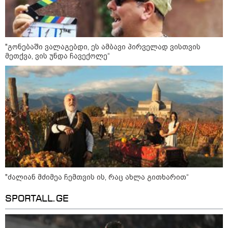
კონფლიქტები
"გონებაში ვალაგებდი, ეს ამბავი პირველად ვისთვის
მეთქვა, ვის უნდა ჩავექოლე“
"ძალიან მძიმეა ჩემთვის ის, რაც ახლა გითხარით“
SPORTALL.GE
12:46 / 07-08-2026
ოკუპირებულ აფხაზეთში საწვავის