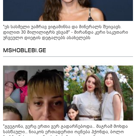
ირაკლი კობახიძის სახით,
ოფიციალურად აღიარა მიხეილ
სააკაშვილი სამხედრო აგრესიის
დამნაშავედ - ამიტომ, 2008 წლის
აბას არაღჩი - ამერიკასთან
აგვისტოს ომზე პასუხისმგებლობა
"ეს სასმელი უამრავ ვიტამინსა და მინერალს შეიცავს.
ამჟამად მოლაპარაკებებს არ
უნდა დაეკისროს ქვეყანას
დილით 30 მილილიტრს ვსვამ" - მირანდა კერი საკუთარი
ვაწარმოებთ
უჩვეულო დიეტის დეტალებს ასახელებს
MSHOBLEBI.GE
ირანის უსაფრთხოების
სამსახურის ხელმძღვანელი
ჰორმუზის სრუტის გახსნამდე აშშ-
ს მოთხოვნებს უყენებს
ტარიელ კაკაბაძე - ნატა
ვიბლიანის საქმეზე საზოგადოება
უახლოეს დღეებში გაიგებს
სიახლეს, დაიდება პირველი
მნიშვნელოვანი შედეგი და
ოფიციალურად ცნობენ
დაზარალებულად
"გვეგონა, ვერც ერთი ვერ გადარჩებოდა... მაგრამ მოხდა
სასწაული... ნიაკოს ერთადერთი ოცნება ჰქონდა, ბოლო