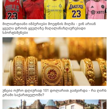
17:12 / 09-08-2026
უნცია ოქრო დღიურად 101
დოლარით გაძვირდა - რა ღირს
გრამი საქართველოში?
მილიარდიანი იმპერიები მოედნის მიღმა - ვინ არიან
ყველა დროის ყველაზე მაღალანაზღაურებადი
სპორტსმენები
16:49 / 09-08-2026
ქუთაისში, ბრალდებული
დაზარალებულის ბინაში შეიჭრა
და შეეცადა ოქროს
სამკაულების დაუფლებას -
დეტალებს პროკურატურა
ასაჯაროებს
16:06 / 09-08-2026
"ტრაგედიამდე ალექსანდრე
გაბაშვილი ChatGPT-ის აწვდის
თავისი ელექტროშოკის
ინფორმაციებს და ეუბნება:
უნცია ოქრო დღიურად 101 დოლარით გაძვირდა - რა ღირს
გათიშავს თუ არა პიროვნებას,
გრამი საქართველოში?
თან ეუბნება, დაივიწყე, რაც
გითხარი" - გიგა ავალიანის
დედა
კატეგორიის ყველა სიახლე