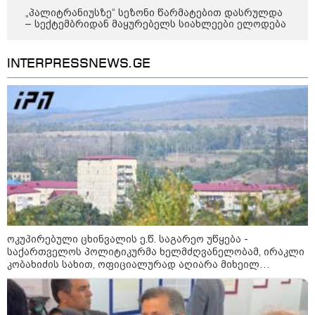
„პალიტრანიუსზე“ სეზონი წარმატებით დასრულდა
– სექტემბრიდან მაყურებელს სიახლეები ელოდება
INTERPRESSNEWS.GE
12:34 / 08-08-2026
რას აცხადებს ირაკლი კობახიძე
ელექტროენერგიის რამდენჯერმე
გათიშვასთან დაკავშირებით?
19:32 / 08-08-2026
"სიმბოლურია, რომ კობახიძის
მოღალატეობრივი განცხადება
საქართველოს
თავისუფლებისთვის შეწირული
გმირების მემორიალზე
გაკეთდა" - "ნაციონალური
ოკუპირებული ცხინვალის ე.წ. საგარეო უწყება -
მოძრაობა"
საქართველოს პოლიტიკურმა ხელმძღვანელობამ, ირაკლი
კობახიძის სახით, ოფიციალურად აღიარა მიხეილ
19:03 / 08-08-2026
სააკაშვილი სამხედრო აგრესიის დამნაშავედ - ამიტომ,
"მკაცრად ვგმობთ ირაკლი
2008 წლის აგვისტოს ომზე პასუხისმგებლობა უნდა
კობახიძის განცხადებას" -
დაეკისროს ქვეყანას
"კოალიცია ცვლილებისთვის"