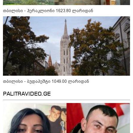
თბილისი - ჰერაკლიონი 1623.80 ლარიდან
მნიშვნელოვანი ინფორმაცია
თბილისი - ბუდაპეშტი 1049.00 ლარიდან
PALITRAVIDEO.GE
11:13 / 05-08-2026
Hisense წარმოგიდგენთ გზავნილს "ინოვაციები
უკეთესი ცხოვრებისათვის" FIFA-ს 2026 წლის
მსოფლიო ჩემპიონატზე™