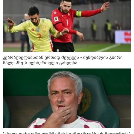
დეფიციტია, კილომეტრიანი რიგები და
შეზღუდვა საწვავის ჩასხმაზე - რა
ინფორმაციას აქვეყნებს "დემოკრატიის
კვლევის ინსტიტუტი“
14:23 / 05-08-2026
ევროპელმა და რუსმა ყოფილმა
მაღალჩინოსნებმა უკრაინაში
ომთან დაკავშირებით
კვარაცხელიასთან ერთად შეუტევს - მუნდიალის გმირი
მოლაპარაკებები გამართეს - რა
მალე პსჟ-ს ფეხბურთელი გახდება
არის ცნობილი შეხვედრაზე
09:55 / 05-08-2026
მორიგი თავდასხმა Wildberries-
ის საწყობზე - დრონებით
თავდასხმის შემდეგ, ტულას
ოლქში მდებარე საწყობში
ხანძარია
09:12 / 05-08-2026
"ასეთი ფიზიკური ფორმა მის სტანდარტებს არ შეეფერება"