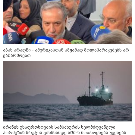
16:33 / 08-08-2026
"გიორგი ბარამიძემ რაღაც
არასწორად ჩამოაყალიბა,
მაგრამ ნამდვილად არ
ეკუთვნის წიხლი ივანიშვილის
ღალატზე დაფუძნებული
აბას არაღჩი - ამერიკასთან ამჟამად მოლაპარაკებებს არ
დიქტატურის მსახურებისგან" -
ვაწარმოებთ
მიხეილ სააკაშვილი
16:22 / 08-08-2026
"აი, ეს არის სამშობლოს
ღალატი" - როგორ ეხმაურება
ნიკა გვარამია აგვისტოს ომთან
დაკავშირებით ირაკლი
კობახიძის განცხადებას?
კატეგორიის ყველა სიახლე
ირანის უსაფრთხოების სამსახურის ხელმძღვანელი
ჰორმუზის სრუტის გახსნამდე აშშ-ს მოთხოვნებს უყენებს