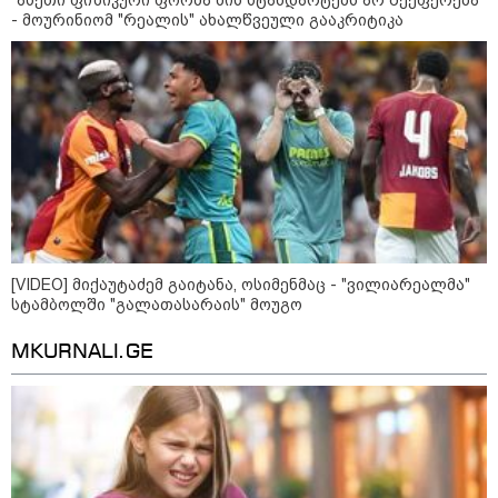
14 გარდაცვლილი, 22
დაშავებული, მასშტაბური
- მოურინიომ "რეალის" ახალწვეული გააკრიტიკა
ხანძარი - რუსეთმა კიევზე
იერიში ბალისტიკური
რაკეტებით მიიტანა
14:13 / 04-08-2026
მორიგი თავდასხმა რუსეთში,
ნავთობგადამამუშავებელ
ქარხანაზე - რა დეტალებია
ცნობილი
[VIDEO] მიქაუტაძემ გაიტანა, ოსიმენმაც - "ვილიარეალმა"
სტამბოლში "გალათასარაის" მოუგო
კატეგორიის ყველა სიახლე
MKURNALI.GE