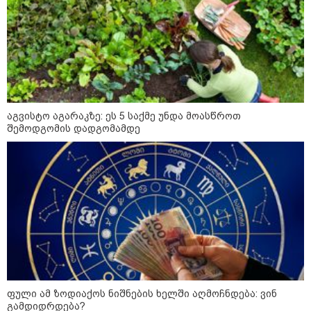
აგვისტო აგარაკზე: ეს 5 საქმე უნდა მოასწროთ
შემოდგომის დადგომამდე
კატეგორიები
ფული ამ ზოდიაქოს ნიშნების ხელში აღმოჩნდება: ვინ
გამდიდრდება?