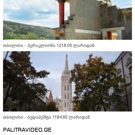
გმირების მემორიალზე
გაკეთდა" - "ნაციონალური
მოძრაობა"
19:03 / 08-08-2026
"მკაცრად ვგმობთ ირაკლი
კობახიძის განცხადებას" -
"კოალიცია ცვლილებისთვის"
თბილისი - ჰერაკლიონი 1218.00 ლარიდან
16:33 / 08-08-2026
"გიორგი ბარამიძემ რაღაც
არასწორად ჩამოაყალიბა,
მაგრამ ნამდვილად არ
ეკუთვნის წიხლი ივანიშვილის
ღალატზე დაფუძნებული
დიქტატურის მსახურებისგან" -
მიხეილ სააკაშვილი
16:22 / 08-08-2026
"აი, ეს არის სამშობლოს
თბილისი - ბუდაპეშტი 1184.80 ლარიდან
ღალატი" - როგორ ეხმაურება
ნიკა გვარამია აგვისტოს ომთან
PALITRAVIDEO.GE
დაკავშირებით ირაკლი