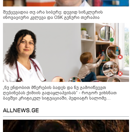
შექცევადია თუ არა სიბერე: დევიდ სინკლერის
ინოვაციური კვლევა და OSK გენური თერაპია
"არის პოლარიზაციის კიდევ უფრო
გაღრმავების საფრთხე და ...“
"გონებაში ვალაგებდი, ეს ამბავი
პირველად ვისთვის მეთქვა, ვის
უნდა ჩავექოლე“
„ნუ ენდობით მწერების ბადეს და ნუ გამოიწვევთ
ღებინებას ქიმიის გადაყლაპვისას“ - როგორ ვიხსნათ
ბავშვი კრიტიკულ სიტუაციაში, პედიატრ სალომე
ახვლედიანის რჩევები
"ძალიან მძიმეა ჩემთვის ის, რაც
ახლა გითხარით“
ALLNEWS.GE