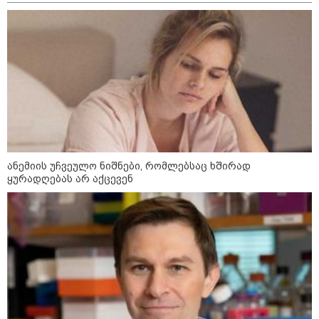
"ბავშვობიდან ასე ვარ..
ფანატიკურად ვარ შეყვარებული
საქართველოზე" - გაიცანით
მარტინ გუიმჯიანი, ქართულ
ენასა და საქართველოზე
შეყვარებული სომეხი ბიჭი
23:15 / 07-08-2026
ამოუცნობი ანომალიური
მოვლენები - ტრამპის
ადმინისტრაციამ “UFO”- ს
ფაილების მორიგი პაკეტი
გამოაქვეყნა
ანემიის უჩვეულო ნიშნები, რომლებსაც ხშირად
ყურადღებას არ აქცევენ
22:30 / 07-08-2026
ინტერნეტში ამაღელვებელი
კადრები ვრცელდება - როგორ
გადაარჩინა 56 წლის კაცმა
ბავშვები აბობოქრებულ ზღვაში
დახრჩობას
კატეგორიის ყველა სიახლე