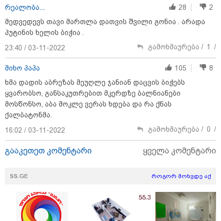
რეალობა....
28
2
მედვედევს თავი მართლა დათვის შვილი გონია . არადა
პუტინის ხელის ბიჭია .
გამოხმაურება /
1
/
23:40 / 03-11-2022
მიხო პაპა
105
8
ხმა დადის აბრეზას მეუღლე ჯანიან დაცვის ბიჭებს
ყვარობსო, განსაკუთრებით მკერდზე ბალნიანები
მოსწონსო, აბა მოკლე ვერას ხდება და რა ქნას
ქალბატონმა.
გამოხმაურება /
0
/
16:02 / 03-11-2022
გააკეთეთ კომენტარი
ყველა კომენტარი
11:36 / 08-08-2026
წელიწადნახევარში საქართველოში 164
SS.GE
როგორ მოხვდე აქ
ადამიანი დაიკარგა - 57 პირს ამ დრომდე
ეძებენ
14:07 / 09-08-2026