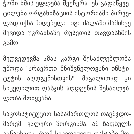
ჭო­ში ხმის უფ­ლე­ბა შე­უ­ჩე­რა. ეს გა­და­წყვე­
თბილისი - რომი 1316.70 ლარიდან
ტი­ლე­ბა ორ­გა­ნი­ზა­ცი­ის ის­ტო­რი­ა­ში პირ­ვე­
ლად იქნა მი­ღე­ბუ­ლი. იგი ძა­ლა­ში მა­შინ­ვე
შე­ვი­და უკ­რა­ი­ნა­ზე რუ­სე­თის თავ­დას­ხმის
გამო.
მედ­ვე­დევ­მა ამას კარ­გი შე­საძ­ლებ­ლო­ბა
მნიშვნელოვანი ინფორმაცია
უწო­და "არა­ერ­თი მნიშ­ვნე­ლო­ვა­ნი ინ­სტი­
ტუ­ტის აღ­დგე­ნის­თვის", მა­გა­ლი­თად კი
სიკ­ვდი­ლით დას­ჯის აღ­დგე­ნის შე­საძ­ლებ­
ლო­ბა მო­იყ­ვა­ნა.
სა­კონ­სტი­ტუ­ციო სა­სა­მარ­თლოს თავ­მჯდო­
მა­რემ, ვა­ლე­რი ზორ­კინ­მა, ამ ზა­ფხულს
გა­ნა­ცხა­და, რომ სიკ­ვდი­ლით დას­ჯა­ზე მო­