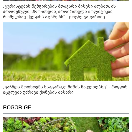
ის საწყობზე - დრონებით
„ტურისტების შემცირების მთავარი მიზეზი ალბათ, ის
თავდასხმის შემდეგ, ტულას
პრორუსული, პროჩინური, პროირანული პოლიტიკაა,
ოლქში მდებარე საწყობში
რომელსაც ქვეყანა ატარებს“ - ცოტნე ჯაფარიძე
ხანძარია
09:12 / 05-08-2026
14 გარდაცვლილი, 22
დაშავებული, მასშტაბური
ხანძარი - რუსეთმა კიევზე
იერიში ბალისტიკური
რაკეტებით მიიტანა
14:13 / 04-08-2026
მორიგი თავდასხმა რუსეთში,
„გაჩნდა მოთხოვნა სააგარაკე მიწის ნაკვეთებზე“ - როგორ
ნავთობგადამამუშავებელ
იცვლება უძრავი ქონების ბაზარი
ქარხანაზე - რა დეტალებია
ცნობილი
ROGOR.GE
კატეგორიის ყველა სიახლე