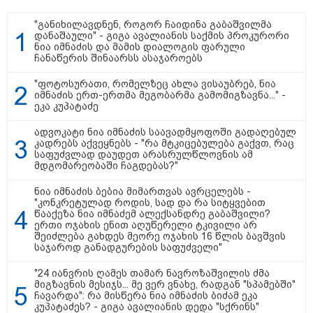
"ყოველთვის ჩემზე უკეთესს
"განიხილავდნენ, როგორ ჩაიდინა გაბაშვილმა
მხდიდი - შენი ავადმყოფობითაც
დანაშაული" - გიგა ავალიანის საქმის პროკურორი
კი აგრძელებ ამის გაკეთებას" -
ნია იმნაძის და მამის დიალოგის ფარული
თეონა კონტრიძე მეუღლეს
ჩანაწერის შინაარსს ასაჯაროებს
ემოციურ "პოსტს" უძღვნის
"ფოტოსურათი, რომელზეც ახლა ვისაუბრებ, ნია
იმნაძის ერთ-ერთმა მეგობარმა გამომიგზავნა..." -
პოლიციამ ,,გლოვოს” კურიერზე
ეკა კუპატაძე
თავდასხმის ბრალდებით 3 პირი,
მათ შორის 2 არასრულწლოვანი
ადვოკატი ნია იმნაძის საავადმყოფოში გადაღებულ
დააკავა - შსს ინფორმაციას
კადრებს აქვეყნებს - "რა მტკიცებულება გაქვთ, რაც
ავრცელებს
საფუძვლად დაუდეთ არასრულწლოვნის ამ
მდგომარეობაში ჩაგდებას?"
ნია იმნაძის ბებია მიმართვას ავრცელებს -
"კონკრეტულად როდის, სად და რა სიტყვებით
წააქეზა ნია იმნაძემ ალექსანდრე გაბაშვილი?
პოლიტიკა
ერთი ოჯახის ენით აღუწერელი ტკივილი არ
შეიძლება გახდეს მეორე ოჯახის 16 წლის ბავშვის
საჯაროდ განადგურების საფუძველი"
"24 იანვრის ღამეს თამარ ნავროზაშვილის ძმა
მიგზავნის მესიჯს... მე ვერ ვნახე, რადგან "სპამებში"
ჩავარდა": რა მისწერა ნია იმნაძის ბიძამ ეკა
კუპატაძეს? - გიგა ავალიანის დედა "სქრინს"