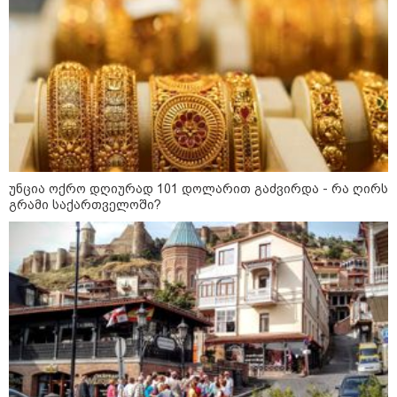
12:46 / 07-08-2026
ოკუპირებულ აფხაზეთში საწვავის
დეფიციტია, კილომეტრიანი რიგები და
შეზღუდვა საწვავის ჩასხმაზე - რა
ინფორმაციას აქვეყნებს "დემოკრატიის
უნცია ოქრო დღიურად 101 დოლარით გაძვირდა - რა ღირს
კვლევის ინსტიტუტი“
გრამი საქართველოში?
14:23 / 05-08-2026
ევროპელმა და რუსმა ყოფილმა
მაღალჩინოსნებმა უკრაინაში
ომთან დაკავშირებით
მოლაპარაკებები გამართეს - რა
არის ცნობილი შეხვედრაზე
09:55 / 05-08-2026
მორიგი თავდასხმა Wildberries-