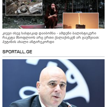
კიევი ისევ სასტიკად დაიბომბა - ამდენი ბალისტიკური
რაკეტა მსოფლიოს არც ერთი ქალაქისკენ არ გაუშვიათ:
პუტინის ახალი ანტირეკორდი
SPORTALL.GE
კატეგორიები