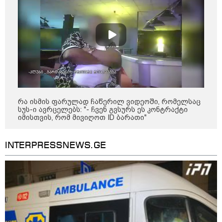
"სკოლის ფორმების
რეალიზაცია 1-ელი
სექტემბრიდან დაიწყება და
იქნება როგორც საცალო, ასევე
ონლაინ გაყიდვის რეჟიმი" -
გივი მიქანაძე
კატეგორიის ყველა სიახლე
რა ისმის ფარულად ჩაწერილ ვიდეოში, რომელსაც
სუს-ი ავრცელებს: "- ჩვენ გვსურს ეს კონტრაქტი
იმისთვის, რომ მივიღოთ ID ბარათი"
2027 წელს დასასრულებელი
INTERPRESSNEWS.GE
ბინების 68% გაყიდულია - კვლევა
„ერთი მხრივ დენი ძვირდება, მისი
მეოცედი მაინინგში მიდის" - სად
მიდის ჩვენი დენი?