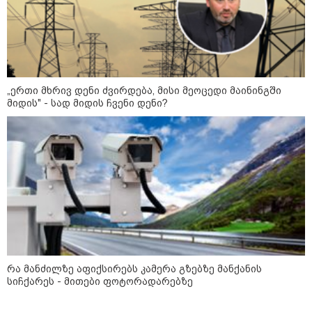
რომ ნია არაფერშუაში არაა?!" -
გიგა ავალიანის საქმეზე ნია
იმნაძეს აკავებენ
ავტომობილი ქვეითს დაეჯახა -
ვრცელდება შემაძრწუნებელი
„ერთი მხრივ დენი ძვირდება, მისი მეოცედი მაინინგში
კადრები მერაბ კოსტავას ქუჩიდან
მიდის" - სად მიდის ჩვენი დენი?
რამ გამოწვია საქართველოს
ელექტროენერგეტიკული სისტემის
სრული გათიშვა - რა დეტალები
ხდება ცნობილი?
რა მანძილზე აფიქსირებს კამერა გზებზე მანქანის
სიჩქარეს - მითები ფოტორადარებზე
პოლიტიკა