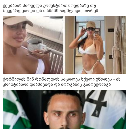
ქეცბაიას პირველი კომენტარი: მოედანზე თუ
დღის ზოგადი
შევვარდებოდი და თამაშს ჩავშლიდი, თორემ...
5
ასტროლოგიური
პროგნოზი
აგვისტო
1-დღიანი ტურები თბილისიდან:
სად წავიდეთ დილით და
ქორწილის წინ რონალდოს საცოლეს სქელი უწოდეს - ის
დავბრუნდეთ საღამოს?
კრიშტიანომ დაამშვიდა და მორგანიც გამოექომაგა
ბოსტანი აივანზე: რომელი
ბოსტნეული და მწვანილი
იზრდება მარტივად ქოთნებში