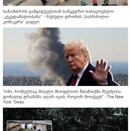
კასპიის ზღვა: სამი ქვეყნის
დაპირისპირების ახალი
საზამთროს გამყიდველთან სამკვდრო-სასიცოცხლო
ადგილი - რა სტრატეგიული
„კუკუდამალობანა“ - რუსული დრონის „საბრძოლო-
მნიშვნელობა აქვს ამ ადგილს
კომიკური“ ვიდეო
09:42 / 22-07-2026
რუსეთის ქალაქებში,
კრასნოდარსა და ნევინომისკში,
Wildberries-ის ლოგისტიკურ
ცენტრებზე თავდასხმა მოხდა-
არიან დაშავებულები
08:51 / 22-07-2026
ზელენსკიმ ფედოროვის
"ომი, რომელსაც მთელი მსოფლიოს შთანთქმა შეუძლია:
შემდეგ, სირსკიც გაუშვა - ვინ
დონალდ ტრამპმა აღარ იცის, როგორ მოიქცეს" -The New
იქნება უკრაინის შეიარაღებული
York Times
ძალების ახალი
მთავარსარდალი?
კატეგორიის ყველა სიახლე