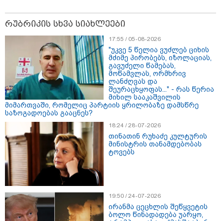
თუმცა უარს ამბობს... იქცევა ისე,
თითქოს, არაფერი მომხდარა" -
რუბრიკის სხვა სიახლეები
ტარიელ კაკაბაძე
17:55 / 05-08-2026
12:38 / 05-08-2026
"უკვე 5 წელია ვუძლებ ციხის
იტალიაში ქალმა, ლატარიის
მძიმე პირობებს, იზოლაციას,
ბილეთი, რომელმაც 1 მლნ
გავუძელი წამებას,
მოიგო, შემთხვევით ნაგავში
მოწამვლას, ორმხრივ
გადააგდო - ის დასუფთავების
ლანძღვას და
სამსახურის თანამშრომლებმა
შეურაცხყოფას..." - რას წერია
ნაგვის მანქანაში იპოვეს
მიხილ სააკაშვილის
მიმართვაში, რომელიც პარტიის ყრილობაზე დამსწრე
საზოგადოებას გააცნეს?
14:58 / 05-08-2026
18:24 / 28-07-2026
რას ამბობს პრემიერი სამ
უნივერსიტეტში დაგეგმილ
თინათინ რუხაძე კულტურის
სიახლეებზე
მინისტრის თანამდებობას
ტოვებს
19:50 / 24-07-2026
ირანმა ცეცხლის შეწყვეტის
ბოლო წინადადება უარყო,