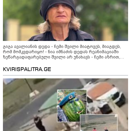
გიგა ავალიანის დედა - ჩემი შვილი მიატოვეს, მიაგდეს,
14:40 / 05-08-2026
რომ მომკვდარიყო! - ნია იმნაძის დედას რეანიმაციაში
პუტინმა უკრაინის წინააღმდეგ მებრძოლი
ზეწარგადაფარებული შვილი არ უნახავს - ჩემი აზრით,
ანასტასია ბერუაშვილსაც დაიჭერენ
დაჯგუფებების ხელმძღვანელობაში
KVIRISPALITRA.GE
საკადრო ცვლილებები განახორციელა
12:46 / 01-08-2026
"რუსეთში შესაძლოა, საომარი
მდგომარეობა გამოცხადდეს" -
გენერალ-მაიორ ვახტანგ
კაპანაძის ანალიზი
08:24 / 29-07-2026