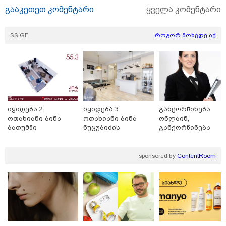
გააკეთეთ კომენტარი
ყველა კომენტარი
SS.GE
როგორ მოხვდე აქ
09:33 / 05-08-2026
"მამის მიერ ცოტნესთვის დატოვებულ სახლში
იყიდება 2
იყიდება 3
განქორწინება
თვითნებურად ცხოვრობს ადამიანი, რომელიც
ოთახიანი ბინა
ოთახიანი ბინა
ონლაინ,
ზვიადის ანდერძში ერთი სიტყვითაც კი არ არის
ბათუმში
ნუცუბიძის
განქორწინება
მოხსენიებული" - ანა ჯაბაური
ფერდობზე
ემიგრანტებისათვ
საქართველოში
ჩამოსვლის გარეშ
sponsored by
ContentRoom