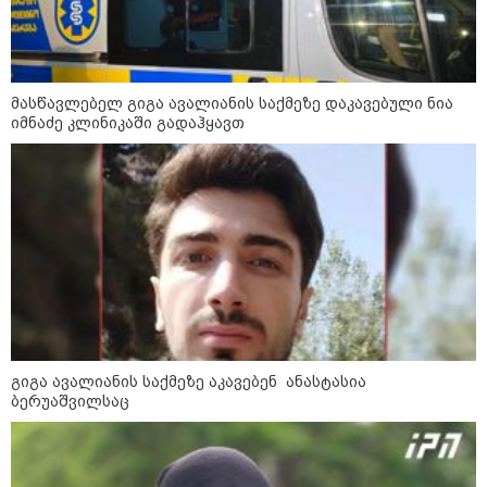
რა მანძილზე აფიქსირებს კამერა
გზებზე მანქანის სიჩქარეს -
მასწავლებელ გიგა ავალიანის საქმეზე დაკავებული ნია
მითები ფოტორადარებზე
იმნაძე კლინიკაში გადაჰყავთ
სამხედრო
გიგა ავალიანის საქმეზე აკავებენ ანასტასია
ბერუაშვილსაც