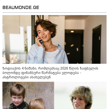
უნახავს - ჩემი აზრით, ანასტასია
BEAUMONDE.GE
ბერუაშვილსაც დაიჭერენ
ანდრია ჯაღმაიძე - სიმართლე
გაცხადდება და თავად ამხელს
მათ, ვინც სცადა, უბედური და
სამწუხარო, მგრძნობიარე ამბავი
ეკლესიის დასაკნინებლად
გამოეყენებინა - ეკლესიას
უკრაინაში მებრძოლ
ადამიანთათვის რაიმე
შემზღუდავი ნორმა არასდროს
დაუდგენია
Faceამბები
ზოდიაქოს 4 ნიშანი, რომლებსაც 2026 წლის ზაფხულის
ბოლომდე ფინანსური წარმატება ელოდება -
ასტროლოგები ასახელებენ