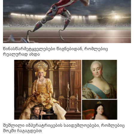
კატეგორიის ყველა სიახლე
მასწავლებელ გიგა ავალიანის
წინასწარმეტყველებები წიგნებიდან, რომლებიც
საქმეზე დაკავებული ნია იმნაძე
რეალურად ახდა
კლინიკაში გადაჰყავთ
გიგა ავალიანის საქმეზე აკავებენ
ანასტასია ბერუაშვილსაც
გიგა ავალიანის დედა - ჩემი
შვილი მიატოვეს, მიაგდეს, რომ
მომკვდარიყო! - ნია იმნაძის
შეშლილი იმპერატრიცების საიდუმლოებები, რომლებიც
დედას რეანიმაციაში
შოკში ჩაგაგდებთ
ზეწარგადაფარებული შვილი არ