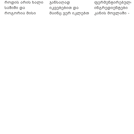
როდის არის ხალი
ჯანსაღად
ფერმენტირებული
საშიში და
იკვებებით და
ინგრედიენტები
როგორია მისი
მაინც ვერ იკლებთ
კანის მოვლაში -
მოშორების
წონაში? - ლაშა
კორეული
მარტივი და
უჩავა მთავარ
ინოვაციური
უსაფრთხო გზები
მიზეზებზე
ბრენდი Manyo
საუბრობს
საქართველოშია
11:13 / 05-08-2026
Hisense წარმოგიდგენთ გზავნილს "ინოვაციები
უკეთესი ცხოვრებისათვის" FIFA-ს 2026 წლის
მსოფლიო ჩემპიონატზე™
13:48 / 05-08-2026
"გუშინ მანგლისიდან გავიდა და
არ დაბრუნებულა" - ოჯახი
დაკარგულ ქალს ეძებს
14:17 / 05-08-2026
"ყოველდღე ახალ “სიურპრიზს”
ვაწყდები... დღეს უნდა
შევხვედროდი გურამის მამიდას,