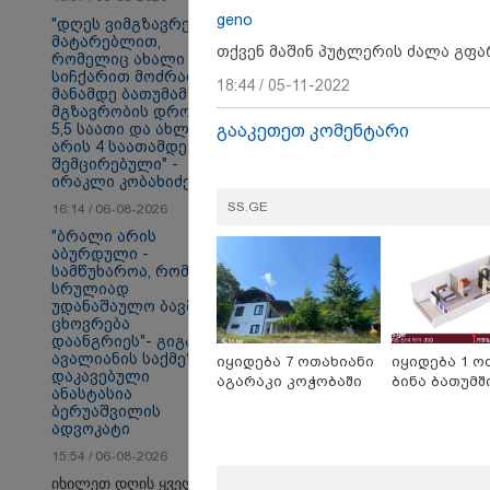
geno
"დღეს ვიმგზავრეთ
მატარებლით,
თქვენ მაშინ პუტლერის ძალა გფ
რომელიც ახალი
სიჩქარით მოძრაობს,
18:44 / 05-11-2022
მანამდე ბათუმამდე
მგზავრობის დრო იყო
5,5 საათი და ახლა
გააკეთეთ კომენტარი
თბილისი - ანტალია
თბ
არის 4 საათამდე
667.30 ლარიდან
15
შემცირებული" -
ირაკლი კობახიძე
SS.GE
16:14 / 06-08-2026
"ბრალი არის
სამართალი
აბურდული -
სამწუხაროა, რომ
სრულიად
უდანაშაულო ბავშვის
ცხოვრება
დაანგრიეს"- გიგა
ავალიანის საქმეზე
იყიდება 7 ოთახიანი
იყიდება 1 ო
დაკავებული
აგარაკი კოჭობაში
ბინა ბათუმშ
ანასტასია
ბერუაშვილის
ადვოკატი
15:54 / 06-08-2026
იხილეთ დღის ყველა