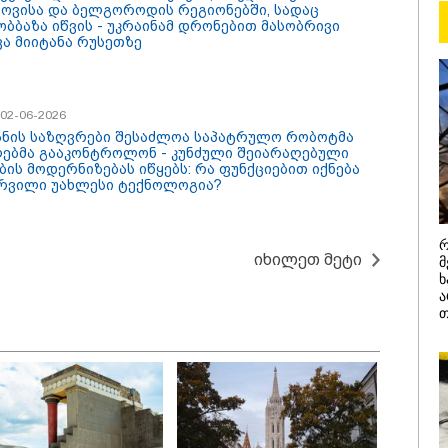
ოვისა და ბელგოროდის რეგიონებში, სადაც
ობბაზა იწვის - უკრაინამ დრონებით მასობრივი
10:58 / 06-08-2026
ვა მიიტანა რუსეთზე
"დადგება დრო 
დღევანდელი "პ
საკუთარ თავთა
/ 02-06-2026
შეგარცხვენთ...
ანის საზღვრები შესაძლოა საპატრულო რობოტმა
ებმა გააკონტროლონ - კუნძული შეიარაღებული
შეცდომა არის
ბის მოდერნიზებას იწყებს: რა ფუნქციებით იქნება
დანაშაულის ტო
რვილი უახლესი ტექნოლოგია?
ეკა კუპატაძე ნა
ჟორჟოლიანს
რ
იხილეთ მეტი
მ
ხ
ა
თ
/ 05-08-2026
09:32 / 05-08-
ს მიერ ცოტნესთვის
"4 დღე უწ
ვებულ სახლში
უპუროდ გა
ნებურად ცხოვრობს
სიცოცხლე 