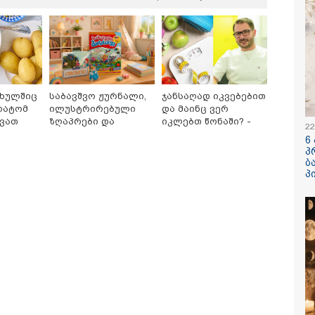
ფხულშიც
საბავშვო ჟურნალი,
ჯანსაღად იკვებებით
რატომ
ილუსტრირებული
და მაინც ვერ
ქვათ
ზღაპრები და
იკლებთ წონაში? -
/ 06-08-2026
15:32 / 06-08-
22
ე ცხელ
მაგნიტური სათამაშო
ლაშა უჩავა მთავარ
6
ლი არის აბურდული
"მე მათი ს
9.90 ლარად -
მიზეზებზე საუბრობს
პ
წუხაროა, რომ
მწყურია, 
"საბავშვო
ბ
იად უდანაშაულო
მინდა" - ეკ
კარუსელში"
პ
ვის ცხოვრება
ზღაპრების სერია
რიეს"- გიგა
დაიწყო
იანის საქმეზე
ვებული ანასტასია
აშვილის ადვოკატი
/ 06-08-2026
13:52 / 06-08-
ის წინ საკანში
4 წლით პა
ყვანეს სამი
მიესაჯა სა
არი ისე, რომ
რომელმაც
ვის არ უკითხავთ -
ბათუმში, კ
მაგრად იცავენ
საპირფარე
ტებული რისკის
შემდეგ კი 
რიუმებს?!" - ონისე
მიაყენა