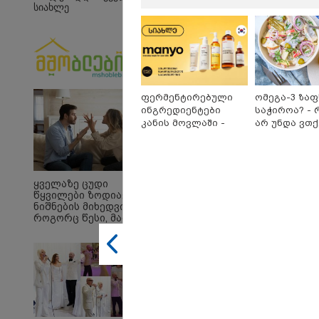
სიახლე
ფერმენტირებული
ომეგა-3 ზა
ინგრედიენტები
საჭიროა? - 
კანის მოვლაში -
არ უნდა ვთ
15:54 
კორეული
უარი თევზზ
"ბრა
ინოვაციური ბრენდი
დღეებში
- სამ
Manyo
სრულ
საქართველოშია
ბავშ
ყველაზე ცუდი
დაანგ
წყვილები ზოდიაქოს
ავალ
ნიშნების მიხედვით -
დაკა
როგორც წესი, მათ არ
ბერუ
აქვთ ჰარმონიული
15:08 
ურთიერთობა
"3 დღ
შემოი
პატიმ
ჩვენთ
ხომ 
მომე
კრიტე