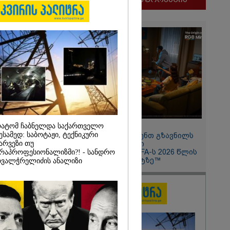
და თქვენი
ოსტაობა"
ნ
 თქვენი
ლფასი" -
ნუკა
ატომ ჩაბნელდა საქართველო
11:13 / 05-08-2026
ესამედ: საბოტაჟი, ტექნიკური
Hisense წარმოგიდგენთ გზავნილს
არვეზი თუ
"ინოვაციები უკეთესი
ცხოვრებისათვის" FIFA-ს 2026 წლის
რაპროფესიონალიზმი?! - სანდრო
მსოფლიო ჩემპიონატზე™
ვალჭრელიძის ანალიზი
2026
ყლოდ და
ატარეს, მათ
დავუბრუნეთ" -