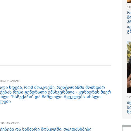
აძე
10
კატეგორიის ყველა სიახლე
რ
მ
პ
ა
გ
 არის სამარცხვინო,
ვრცელდება კადრები
ნანუკა ჟო
/ 06-08-2026
აზრზენია ასეთი
რუსთაველიდან, სადაც
ვიდეომიმა
ილი ხდება, რომ მოსკოვში, რესტორანში მომხდარ
ცხადების მოსმენა,
სატვირთო გადაბრუნდა
ავრცელებს 
ქებას რუსი გენერალი ემსხვერპლა - კურიერის მიერ
ას აუცილებლად
- მანქანაში
იურიდიულ
ნილი "საჩუქარი" და ჩაშლილი წვეულება: ახალი
12
ირდება
მცირეწლოვანიც
ფაკულტეტი
ლები
ძ
ზოგადოების
იმყოფებოდა
კურსის სტუ
ს
თანადო რეაქცია" -
იკითხავს"
ზ
აკლი კობახიძე
/ 18-06-2026
ქებები და ხანძარი მოსკოვში, თავდასხმები