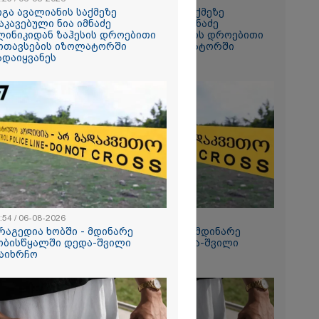
 სანომრე
იგა ავალიანის საქმეზე
გიგა ავალიანის საქმეზე
ატვირთოების
აკავებული ნია იმნაძე
დაკავებული ნია იმნაძე
რხებაა:
ლინიკიდან ზაჰესის დროებითი
კლინიკიდან ზაჰესის დროებითი
ოთავსების იზოლატორში
მოთავსების იზოლატორში
ადაიყვანეს
გადაიყვანეს
ცედურით
ნათ,
ნის
უფრო
ტი ძნელი
.
ტომ
ინება ღამე"
ეტიკული
:54 / 06-08-2026
12:54 / 06-08-2026
 გათიშვა -
რაგედია ხობში - მდინარე
ტრაგედია ხობში - მდინარე
კ-ის წევრი
ობისწყალში დედა-შვილი
ხობისწყალში დედა-შვილი
აიხრჩო
დაიხრჩო
 მზის
როცესი
ნ მიდის" -
, მზის
ერვატორიის