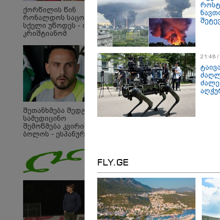
როსტ
ქორწილის წინ
ნავთ
რონალდოს საცოლეს
შეტე
სქელი უწოდეს - ის
კრიშტიანომ
დაამშვიდა და
მორგანიც
21:48 
გამოექომაგა
ტაივ
ძაღლ
ძალე
აღჭუ
შეთანხმება შედგა,
სამედიცინო
შემოწმება კვირის
ბოლოს - ესპანურმა
პრესამ
ქოჩორაშვილის
ახალი გუნდი
FLY.GE
დაასახელა
09:33 
"მამი
დატო
თვით