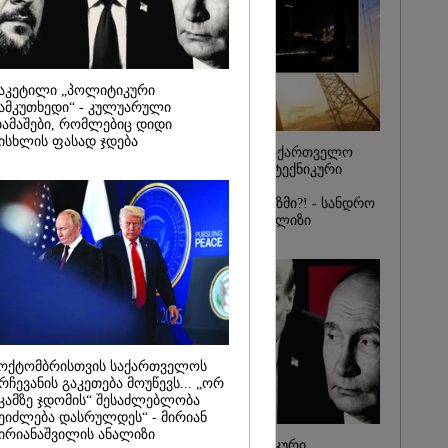
მეზღვაური
36 მიგრანტი,
, ორსული
დაარჩინა
2026
აკეტილი „პოლიტიკური
ამკუთხედი“ - კულუარული
ინ ჩადენილი
ამაშები, რომლებიც დიდი
 5-ჯერ
ისხლის ფასად ჯდება
მოსამართლე,
რატომ ჩაბნელდა საქართველო
იდან
მესამედ: საბოტაჟი, ტექნიკური
საქმე...
ხარვეზი თუ
არაპროფესიონალიზმი?! - სანდრო
რას, მათ
თვალჭრელიძის ანალიზი
შედეგი არ
" - ქეთა
ოქტომბრისთვის საქართველოს
რჩევანის გაკეთება მოუწევს... „ორ
კამზე ჯდომის“ შესაძლებლობა
ეიძლება დასრულდეს“ - მირიან
ირიანაშვილის ანალიზი
ჩაკეტილი „პოლიტიკური