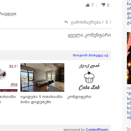
ჩ
7
0
ა
დ
არავდეთ
პ
გამოხმაურება /
0
/
გ
ყველა კომენტარი
ილისი - ჰერაკლიონი
თბილისი - ბუდაპეშტი
თბილისი - 
19.40 ლარიდან
1423.10 ლარიდან
ლარიდან
როგორ მოხვდე აქ
13:59 / 06-08-2026
08
ნიკა მელიას
"
სასამართლოს
თახიანი
იყიდება 5 ოთახიანი
კონდიტერი
ს
ი
ბინა დიდუბეში
უპატივცემლობი
ი
ს
1 წლით და 6 თ
ს
თავისუფლების 
ა
მიესაჯა
sponsored by
ContentRoom