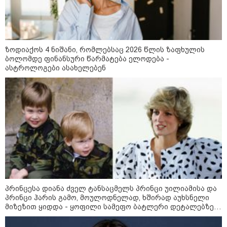
"ბულგარეთის საჰაერო
სივრცეში დრონი აფეთქდა" -
ბულგარეთის პრემიერ-მინისტრი
ზოდიაქოს 4 ნიშანი, რომლებსაც 2026 წლის ზაფხულის
ბოლომდე ფინანსური წარმატება ელოდება -
ასტროლოგები ასახელებენ
17:13 / 08-08-2026
"დასავლეთმა საქართველო
ჩვენ წინააღმდეგ
გეოპოლიტიკური ბრძოლის
უგუნურ იარაღად გამოიყენა" -
დიმიტრი მედვედევი
23:40 / 07-08-2026
იტალიამ ყველა ქალაქში
განგაშის წითელი დონე
გამოაცხადა
პრინცესა დიანა ძველ ტანსაცმელს პრინცი უილიამისა და
პრინცი ჰარის გამო, მოულოდნელად, ხშირად აუხსნელი
მიზეზით ყიდდა - ყოფილი სამეფო ბატლერი დეტალებზე
საკუთარ წიგნში საუბრობს
კატეგორიის ყველა სიახლე