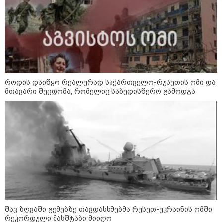
აზერბაიჯანის რკინიგზა ბაქო-
თბილისი-ბაქოს საერთაშორისო
მარშრუტზე ბილეთების გაყიდვის
პერიოდს ახანგრძლივებს
როდის დაიწყო რეალურად საქართველო-რუსეთის ომი და
მთავარი შეცდომა, რომელიც საბედისწერო გამოდგა
კონფლიქტები
შავ ზღვაში გემებზე თავდასხმებმა რუსეთ-უკრაინის ომში
რეკორდული მასშტაბი მიიღო