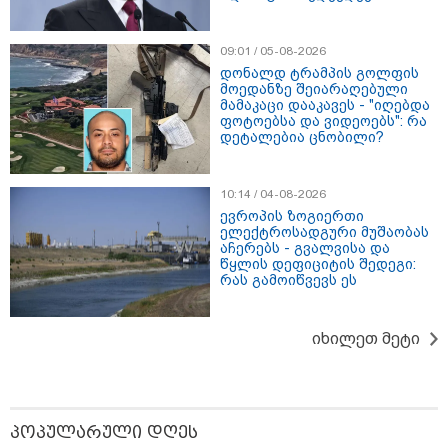
09:01 / 05-08-2026
დონალდ ტრამპის გოლფის
მოედანზე შეიარაღებული
მამაკაცი დააკავეს - "იღებდა
ფოტოებსა და ვიდეოებს": რა
დეტალებია ცნობილი?
10:14 / 04-08-2026
ევროპის ზოგიერთი
ელექტროსადგური მუშაობას
აჩერებს - გვალვისა და
17:13 / 08-08-2026
წყლის დეფიციტის შედეგი:
"დასავლეთმა საქართველო ჩვენ წინააღმდეგ
რას გამოიწვევს ეს
გეოპოლიტიკური ბრძოლის უგუნურ იარაღად
გამოიყენა" - დიმიტრი მედვედევი
იხილეთ მეტი
21:17 / 08-08-2026
აშშ-მა საქართველოში
დაფუძნებული კრიპტოკომპანია
პოპულარული დღეს
დაასანქცირა