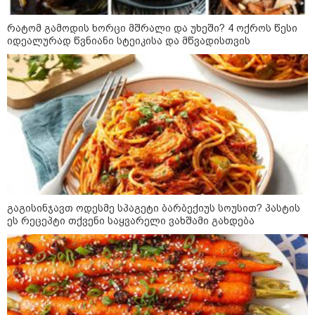
09:36 / 08-08-2026
"ბავშვობიდან ასე ვარ..
რატომ გამოდის ხორცი მშრალი და უხეში? 4 ოქროს წესი
ფანატიკურად ვარ შეყვარებული
იდეალურად წვნიანი სტეიკისა და მწვადისთვის
საქართველოზე" - გაიცანით
მარტინ გუიმჯიანი, ქართულ
ენასა და საქართველოზე
შეყვარებული სომეხი ბიჭი
23:15 / 07-08-2026
ამოუცნობი ანომალიური
მოვლენები - ტრამპის
ადმინისტრაციამ “UFO”- ს
ფაილების მორიგი პაკეტი
გამოაქვეყნა
გაგისინჯავთ ოდესმე სპაგეტი ბარბექიუს სოუსით? პასტის
22:30 / 07-08-2026
ეს რეცეპტი თქვენი საყვარელი ვახშამი გახდება
ინტერნეტში ამაღელვებელი
კადრები ვრცელდება - როგორ
გადაარჩინა 56 წლის კაცმა
ბავშვები აბობოქრებულ ზღვაში
დახრჩობას