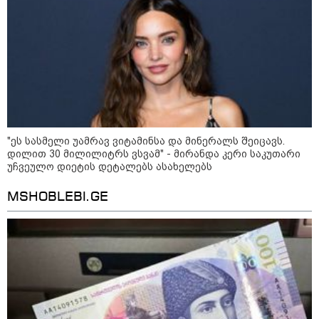
გარემოს ეროვნული სააგენტოს
ინფორმაციით, 9-11 აგვისტოს
საქართველოში მოსალოდნელია
დროგამოშვებით წვიმა
"ეს სასმელი უამრავ ვიტამინსა და მინერალს შეიცავს.
დილით 30 მილილიტრს ვსვამ" - მირანდა კერი საკუთარი
უჩვეულო დიეტის დეტალებს ასახელებს
ვახტანგ კაპანაძე - დიახ, ომი
დაიწყო რუსეთმა და წერტილი!
MSHOBLEBI.GE
აშშ-მა საქართველოში
დაფუძნებული კრიპტოკომპანია
დაასანქცირა