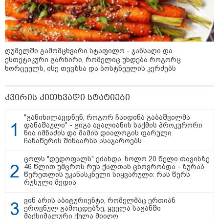
კატეგორიის ყველა სიახლე
ღუმელში გამომცხვარი სტაფილო - ჯანსაღი და
ესთეტიკური გარნირი, რომელიც უხდება როგორც
ხორცეულს, ისე თევზსა და ბოსტნეულის კერძებს
"უნდა დაგვხვრიტოთ? - არა,
თქვენი დახვრეტა რაში გვაწყობს,
გუდაუთაში ქართველ ტყვეებში
უნდა გადაგცვალოთ..."
კვირის კითხვადი სტატიები
"განიხილავდნენ, როგორ ჩაიდინა გაბაშვილმა
დანაშაული" - გიგა ავალიანის საქმის პროკურორი
როდის დაიწყო რეალურად
ნია იმნაძის და მამის დიალოგის ფარული
საქართველო-რუსეთის ომი და
ჩანაწერის შინაარსს ასაჯაროებს
მთავარი შეცდომა, რომელიც
საბედისწერო გამოდგა
ცოლს "დედოფალს" ეძახდა, ხოლო 20 წელი თავისზე
46 წლით უმცროს რუს ქალთან ცხოვრობდა - ზურაბ
წერეთლის უკანასკნელი სიყვარული: რას წერს
რუსული მედია
შავ ზღვაში გემებზე
თავდასხმებმა რუსეთ-უკრაინის
ომში რეკორდული მასშტაბი
ვინ არის აბიტურიენტი, რომელმაც ერთიან
მიიღო
ეროვნულ გამოცდებზე, ყველა საგანში
მაქსიმალური ქულა მიიღო