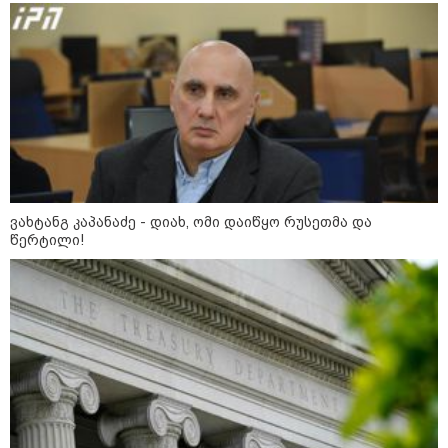
საქართველოს
თავისუფლებისთვის შეწირული
გმირების მემორიალზე
გაკეთდა" - "ნაციონალური
მოძრაობა"
19:03 / 08-08-2026
"მკაცრად ვგმობთ ირაკლი
კობახიძის განცხადებას" -
"კოალიცია ცვლილებისთვის"
ვახტანგ კაპანაძე - დიახ, ომი დაიწყო რუსეთმა და
წერტილი!
16:33 / 08-08-2026
"გიორგი ბარამიძემ რაღაც
არასწორად ჩამოაყალიბა,
მაგრამ ნამდვილად არ
ეკუთვნის წიხლი ივანიშვილის
ღალატზე დაფუძნებული
დიქტატურის მსახურებისგან" -
მიხეილ სააკაშვილი
16:22 / 08-08-2026
"აი, ეს არის სამშობლოს
ღალატი" - როგორ ეხმაურება
ნიკა გვარამია აგვისტოს ომთან