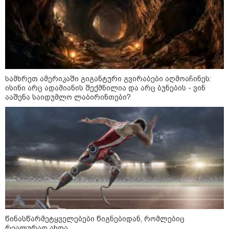
როგორ ჩავიცვათ 40 წლის
შემდეგ: მილიონერების
სტილისტის 8 ოქროს წესი და
აუცილებელი სამოსი
სამხრეთ ამერიკაში გიგანტური გვირაბები აღმოაჩინეს:
ისინი არც ადამიანის შექმნილია და არც ბუნების - ვინ
ააშენა საიდუმლო ლაბირინთები?
მსოფლიო
წინასწარმეტყველებები წიგნებიდან, რომლებიც
რეალურად ახდა