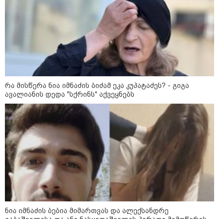
11:13 / 05-08-2026
Hisense წარმოგიდგენთ გზავნილს "ინოვაციები
უკეთესი ცხოვრებისათვის" FIFA-ს 2026 წლის
მსოფლიო ჩემპიონატზე™
რა მისწერა ნია იმნაძის ბიძამ ეკა კუპატაძეს? - გიგა
ავალიანის დედა "სქრინს" აქვეყნებს
15:49 / 06-08-2026
შეიძინე ალდაგის სამოგზაურო დაზღვევა და
მიიღე გაორმაგებული ინტერნეტი
საზოგადოება
ნია იმნაძის ბებია მიმართვას და ალექსანდრე