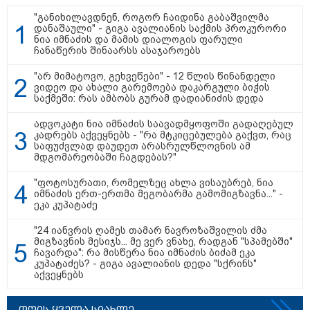
"განიხილავდნენ, როგორ ჩაიდინა გაბაშვილმა
დანაშაული" - გიგა ავალიანის საქმის პროკურორი
ნია იმნაძის და მამის დიალოგის ფარული
ჩანაწერის შინაარსს ასაჯაროებს
16:41 / 08-08-2026
"კაპროვანში ზღვამ კიდევ ერთი
"არ მიმატოვო, გეხვეწები" - 12 წლის წინანდელი
ჭურვი გამორიყა, ადგილზე
ვიდეო და ახალი გარემოება დაკარგული ბიჭის
მობილიზებულია პოლიცია და
საქმეში: რას ამბობს გურამ დადიანიძის დედა
სამაშველო" - რას წერს და რა
კადრებს აქვეყნებს თათია
ადვოკატი ნია იმნაძის საავადმყოფოში გადაღებულ
ნიკოლაშვილი?
კადრებს აქვეყნებს - "რა მტკიცებულება გაქვთ, რაც
საფუძვლად დაუდეთ არასრულწლოვნის ამ
მდგომარეობაში ჩაგდებას?"
12:18 / 08-08-2026
"რუსეთმა განახორციელა
"ფოტოსურათი, რომელზეც ახლა ვისაუბრებ, ნია
საქართველოს ტერიტორიების
იმნაძის ერთ-ერთმა მეგობარმა გამომიგზავნა..." -
20%-ის ოკუპაცია და
ეკა კუპატაძე
სააკაშვილის, მისი რეჟიმის
ღალატი ვერანაირად ვერ
გადაფარავს ამ დანაშაულს" -
"24 იანვრის ღამეს თამარ ნავროზაშვილის ძმა
ირაკლი კობახიძე
მიგზავნის მესიჯს... მე ვერ ვნახე, რადგან "სპამებში"
ჩავარდა": რა მისწერა ნია იმნაძის ბიძამ ეკა
13:16 / 08-08-2026
კუპატაძეს? - გიგა ავალიანის დედა "სქრინს"
აქვეყნებს
"ძალიან ბევრ ინფორმაციას
ვიღებთ ხალხისგან" - რას წერს
ადვოკატი ტარიელ კაკაბაძე
დღის ყველა სიახლე