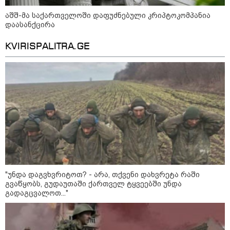
დაკავშირებით ირაკლი
კობახიძის განცხადებას?
აშშ-მა საქართველოში დაფუძნებული კრიპტოკომპანია
დაასანქცირა
KVIRISPALITRA.GE
კატეგორიის ყველა სიახლე
„გადავწყვიტეთ, უკვე
დასრულებული სივრცის
მონახულების შესაძლებლობა
ახლავე მოგცეთ“ - თბილისის
ახალი ზოოპარკი სატესტო
რეჟიმში იხსნება
"უნდა დაგვხვრიტოთ? - არა, თქვენი დახვრეტა რაში
რა არის ცნობილი,
გვაწყობს, გუდაუთაში ქართველ ტყვეებში უნდა
საქართველოში დაფუძნებულ
გადაგცვალოთ..."
კრიპტოკომპანიაზე, რომელიც
აშშ-ს სახაზინო დეპარტამენტმა
დაასანქცირა