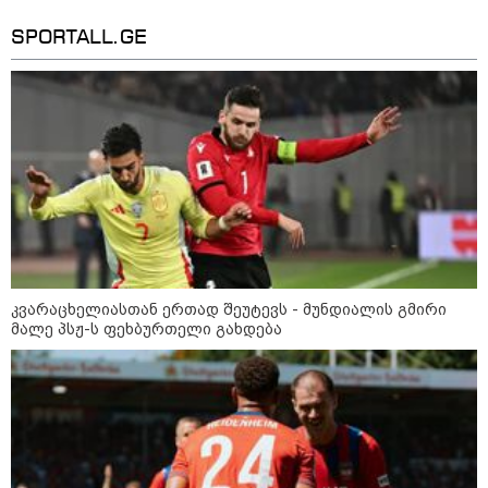
SPORTALL.GE
12:46 / 07-08-2026
ოკუპირებულ აფხაზეთში საწვავის
დეფიციტია, კილომეტრიანი რიგები და
შეზღუდვა საწვავის ჩასხმაზე - რა
ინფორმაციას აქვეყნებს "დემოკრატიის
კვლევის ინსტიტუტი“
კვარაცხელიასთან ერთად შეუტევს - მუნდიალის გმირი
14:23 / 05-08-2026
მალე პსჟ-ს ფეხბურთელი გახდება
ევროპელმა და რუსმა ყოფილმა
მაღალჩინოსნებმა უკრაინაში
ომთან დაკავშირებით
მოლაპარაკებები გამართეს - რა
არის ცნობილი შეხვედრაზე
09:55 / 05-08-2026