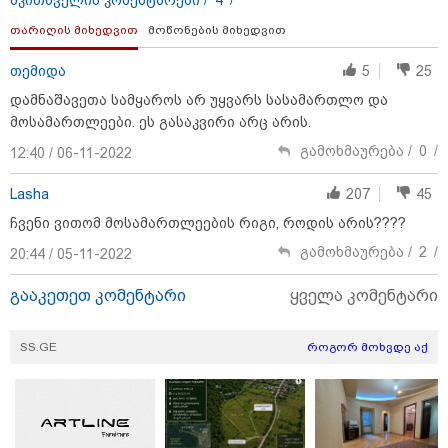
22:29 / 08-08-2026
თარიღის მიხედვით
მოწონების მიხედვით
"24 იანვრის ღამეს თამარ ნავროზაშვილის ძმა
მიგზავნის მესიჯს... მე ვერ ვნახე, რადგან "სპამებში"
თემიდა
5
25
ჩავარდა": რა მისწერა ნია იმნაძის ბიძამ ეკა
კუპატაძეს? - გიგა ავალიანის დედა "სქრინს"
დამნაშავეთა სამყაროს არ უყვარს სასამართლო და
აქვეყნებს
მოსამართლეები. ეს გასაკვირი არც არის.
გამოხმაურება /
0
/
12:40 / 06-11-2022
Lasha
207
45
ჩვენი ვითომ მოსამართლეების რიგი, როდის არის????
გამოხმაურება /
2
/
20:44 / 05-11-2022
გააკეთეთ კომენტარი
ყველა კომენტარი
SS.GE
როგორ მოხვდე აქ
21:33 / 08-08-2026
ნია იმნაძის ბებია მიმართვას ავრცელებს -