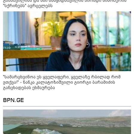
გაბაშვილისა და ანი ნასყიდაშვილის პირადი მიმოწერის
"სქრინებს" ავრცელებს
"სა­მარ­ცხვი­ნოა ეს ყვე­ლა­ფე­რი, ყვე­ლა­ზე რბი­ლად რომ
ვთქვა!" - ნანკა კალატოზიშვილი გიორგი ბარამიძის
განცხადებას ეხმაურება
11:36 / 08-08-2026
BPN.GE
წელიწადნახევარში საქართველოში 164
ადამიანი დაიკარგა - 57 პირს ამ დრომდე
ეძებენ