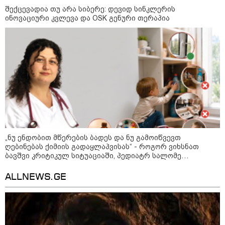
შექცევადია თუ არა სიბერე: დევიდ სინკლერის
ინოვაციური კვლევა და OSK გენური თერაპია
დღის ზოგადი
9
ასტროლოგიური
პროგნოზი
აგვისტო
აგვისტო აგარაკზე: ეს 5 საქმე
უნდა მოასწროთ შემოდგომის
„ნუ ენდობით მწერების ბადეს და ნუ გამოიწვევთ
დადგომამდე
ღებინებას ქიმიის გადაყლაპვისას“ - როგორ ვიხსნათ
ბავშვი კრიტიკულ სიტუაციაში, პედიატრ სალომე
ახვლედიანის რჩევები
ALLNEWS.GE
ფული ამ ზოდიაქოს ნიშნების
ხელში აღმოჩნდება: ვინ
გამდიდრდება?