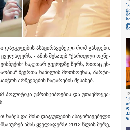
ფერმერი გახდა
"
ჭ
მ
"ჩემი პერსონაჟ
ს
ტიპია" - ვინ ა
კ
ცხოვრობს სერ
ნ
"USAშველოების
მეტსახელის მქო
პოპულარული გ
რეალურ ცხოვრ
ახელი არ არის?! ან ოტელო
ი დაჯ­გუ­ფე­ბის ასა­ყი­რა­ვე­ბე­ლი რომ გახ­დე­ბი,
 - მკვლელია. რაც არ უნდა
ს ყვე­ლა­ფერს, - ამის შე­სა­ხებ “ქარ­თუ­ლი ოც­ნე­
"ბავშვობიდან ას
ანი იყოს, მაინც მკვლელია"
ფანატიკურად ვ
ე­ის­ბუ­ქის“ სა­კუ­თარ გვერ­დზე წერს, რი­თაც ეხ­
შეყვარებული
საქართველოზე" 
ძ­რა­ო­ბის“ წევრთა ნა­წი­ლის მო­თხოვ­ნას, პარ­ტი­
მარტინ გუიმჯია
ენასა და საქა
­ჭოს არ­ჩევ­ნე­ბის ჩა­ტა­რე­ბის შე­სა­ხებ.
შეყვარებული სო
მ პო­ლი­ტი­კა უპ­რინ­ცი­პო­ე­ბის და უთავ­მოყ­ვა­
15
დედამიწაზე სი
"
წარმოშობის შეს
ს.
ა
არსებული თეორ
დ
თავდაყირა დგებ
კ
აღმოაჩინეს მეც
! ხა­ბეს და მისი დაჯ­გუ­ფე­ბის ასა­ყი­რა­ვე­ბე­ლი
ფ
იმ­სა­ხუ­რებ ამას ყვე­ლა­ფერს! 2012 წლის მერე,