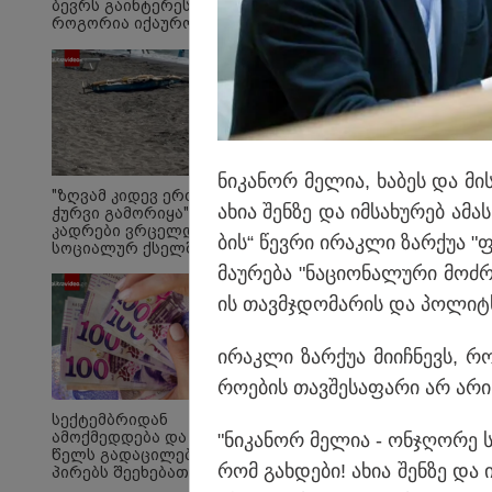
ბევრს გაინტერესებთ,
როგორია იქაურობა
დღეს" - რა ვიდეო
ვრცელდება
სოციალურ ქსელში?
"კალიგულა უარესი ს
ნი­კა­ნორ მე­ლია, ხა­ბეს და მის
რომ ჰქვია პერსონაჟს
"ზღვამ კიდევ ერთი
ახია შენ­ზე და იმ­სა­ხუ­რებ ამა
ჭურვი გამორიყა" - რა
შეყვარებული და ეჭვი
კადრები ვრცელდება
ბის“ წევ­რი ირაკ­ლი ზარ­ქუა "ფ
სოციალურ ქსელში?
მა­უ­რე­ბა "ნა­ცი­ო­ნა­ლუ­რი მო
ის თავ­მჯდო­მა­რის და პო­ლიტ­საბ
ირაკ­ლი ზარ­ქუა მი­იჩ­ნევს, რო
რო­ე­ბის თავ­შე­სა­ფა­რი არ არი
სექტემბრიდან
ამოქმედდება და 60
"ნი­კა­ნორ მე­ლია - ონ­ჯღო­რე სი
წელს გადაცილებულ
რომ გახ­დე­ბი! ახია შენ­ზე და 
პირებს შეეხებათ! -
საქართველოს