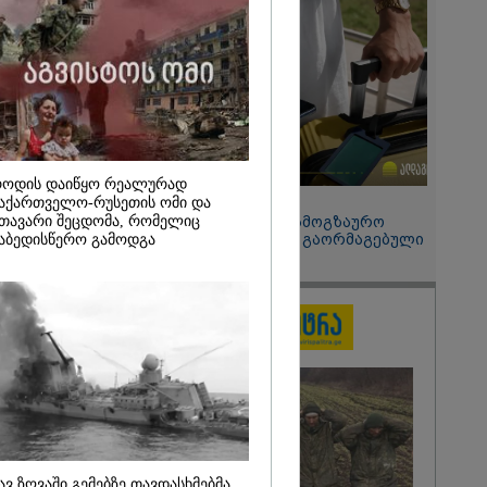
2026
განახორციელა
ლოს
ბის 20%-ის
ა
ს, მისი
ალატი
დ ვერ
ს ამ
" - ირაკლი
ოდის დაიწყო რეალურად
15:49 / 06-08-2026
აქართველო-რუსეთის ომი და
თავარი შეცდომა, რომელიც
შეიძინე ალდაგის სამოგზაურო
დაზღვევა და მიიღე გაორმაგებული
აბედისწერო გამოდგა
ინტერნეტი
ავ ზღვაში გემებზე თავდასხმებმა