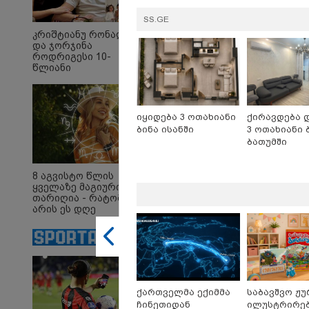
SS.GE
კრიშტიანუ რონალდუ
და ჯორჯინა
როდრიგესი 10-
წლიანი
18:11 /
ურთიერთობის
"ფოტ
შემდეგ
რომე
ქორწინდებიან -
ვისაუ
ქორწილის პირველი
იყიდება 3 ოთახიანი
ქირავდება 
ერთ-
დეტალები
ბინა ისანში
3 ოთახიანი 
გამომ
კუპატ
ბათუმში
16:41 
8 აგვისტო წლის
"კაპრ
ყველაზე მაგიური
ერთი
თარიღია - რატომ
ადგი
არის ეს დღე
მობი
მნიშვნელოვანი და
პოლი
რა უნდა ვიცოდეთ?
- რას
კადრე
თათი
ქართველმა ექიმმა
საბავშვო ჟუ
ჩინეთიდან
ილუსტრირე