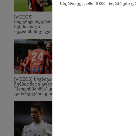
საქართველოში, 6 000
ზღაპრები დ
კილომეტრის
მაგნიტური 
დაშორებით,
9.90 ლარად -
[VIDEOS]
ტელერობოტული
"საბავშვო
ნიდერლანდების
ოპერაცია ჩაატარა -
კარუსელში"
ჩემპიონატი
ისტორია დაწერილია
ზღაპრების 
იეგოიანის გოლით
დაიწყო
გაიხსნა - ის მატჩის
MVP გახდა
"გიზიარებთ კადრებს
"ზ
აფხაზეთიდან... ვიცი,
ჭურ
ბევრს გაინტერესებთ,
კა
როგორია იქაურობა
სო
[VIDEOS] ზივზივაძემ
დღეს" - რა ვიდეო
ჩემპიონატი გოლით,
ვრცელდება სოციალურ
"ჰაიდენჰაიმმა" კი
ქსელში?
გამარჯვებით დაიწყო
პოლიტიკა