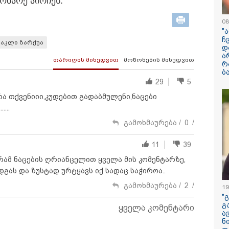
მა­რე აირ­ჩეს.
ილისი - ჰერაკლიონი
თბილისი - ბუდაპეშტი
თბილისი - 
08
98.80 ლარიდან
1421.00 ლარიდან
ლარიდან
"
ჩ
აკლი ზარქუა
დ
ა
თარიღის მიხედვით
მოწონების მიხედვით
რ
ბ
29
5
ერა თქვენიიი,კუდებით გადაბმულენი,ნაცები
11:36 / 08-08-2026
...
წელიწადნახევა
გამოხმაურება /
0
/
საქართველოში 
ადამიანი დაიკარ
11
39
პირს ამ დრომდე
რამ ნაცების ღრიანცელით ყველა მის კომენტარზე,
დგას და ზუსტად ურტყავს იქ სადაც საჭიროა..
გამოხმაურება /
2
/
19
"
გ
ყველა კომენტარი
ა
ნ