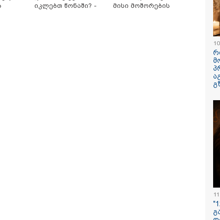
ა
იკლებთ წონაში? -
მისი მოშორების
სათამაშო
ლაშა უჩავა მთავარ
მარტივი და
მიზეზებზე საუბრობს
უსაფრთხო გზები
10
სერია
რ
მ
პ
ა
გ
ღვამ კიდევ ერთი
სექტემბრიდან
"ფოტოსურა
ვი გამორიყა" - რა
ამოქმედდება და 60
რომელზეც 
დრები ვრცელდება
წელს გადაცილებულ
ვისაუბრებ, 
ციალურ ქსელში?
პირებს შეეხებათ! -
ერთ-ერთმა
საქართველოს
გამომიგზავნა
ეროვნული ბანკი
კუპატაძე
განცხადებას
ავრცელებს
11
12:34 / 08-08-2026
"
გ
რას აცხადებს 
დ