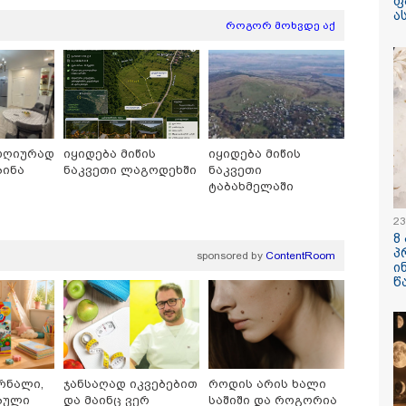
ფ
ა
როგორ მოხვდე აქ
 08-08-2026
17:01 / 08-08-
ოსურათი,
"პროკურატ
ლზეც ახლა
ბარამიძის
ბრებ, ნია იმნაძის
დაწყებულ 
დღიურად
იყიდება მიწის
იყიდება მიწის
ერთმა მეგობარმა
გამოვეხმაუ
ბინა
ნაკვეთი ლაგოდეხში
ნაკვეთი
იგზავნა..." - ეკა
ხვიჩია გან
აძე
ავრცელებ
ტაბახმელაში
23
/ 08-08-2026
15:58 / 08-08-
8
ოვანში ზღვამ კიდევ
"ახლა მე ე
პ
sponsored by
ContentRoom
 ჭურვი გამორიყა,
წინადადება
ი
ლზე
ის გახდის 
წ
ლიზებულია
რატომ იყო 
ცია და სამაშველო"
წამქეზებელ
 წერს და რა
იმნაძისგა
ბს აქვეყნებს
ინფორმაციაა
ა ნიკოლაშვილი?
მაქსიმალუ
კატეგორიის ყველა სიახლე
მიესჯება " 
რნალი,
ჯანსაღად იკვებებით
როდის არის ხალი
ბული
და მაინც ვერ
საშიში და როგორია