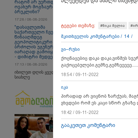
პლექტდეს და ახა­ლი თავ­მჯდო­
რატომ არ უერთდება
ოჯახურ მოგზაურობას
ბრუკლინი?
თბილისი - ანტალია
თბ
969.80 ლარიდან
16
17:28 / 08-08-2026
ტეგები თემაზე:
#ნიკა მელია
#ირ
"დასავლეთმა
საქართველო ჩვენ
მკითხველის კომენტარები /
14
/
წინააღმდეგ
გეოპოლიტიკური
საზოგადოება
ბრძოლის უგუნურ
ვი–რუსი
იარაღად გამოიყენა"
- დიმიტრი მედვედევი
ქოცნაცებიც დაკა დაკა,ვინმეს სჯ
17:13 / 08-08-2026
გაქოცებულები.გემზე,გემზეეეეე..........
იხილეთ დღის ყველა
18:54 / 09-11-2022
სიახლე
იკა
პირადად არ ვიცნობ ზარქუას, მაგ
ვხვდები რომ ეს კაცი სწორ გზაზე 
18:42 / 09-11-2022
გააკეთეთ კომენტარი