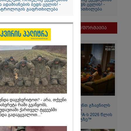
ა ადამიანების ბედს ცვლის! -
და ადამიანების ბედს ცვლის! -
სტროლოგის გაფრთხილება
ასტროლოგის გაფრთხილება
იის
მნიშვნელოვანი ინფორმაცია
2026
ის სამშობლოს
უნდა დაგვხვრიტოთ? - არა, თქვენი
11:13 / 05-08-2026
 როგორ
ახვრეტა რაში გვაწყობს,
Hisense წარმოგიდგენთ გზავნილს
ნიკა გვარამია
უდაუთაში ქართველ ტყვეებში
"ინოვაციები უკეთესი
ომთან
ცხოვრებისათვის" FIFA-ს 2026 წლის
ნდა გადაგცვალოთ..."
ბით ირაკლი
მსოფლიო ჩემპიონატზე™
განცხადებას?