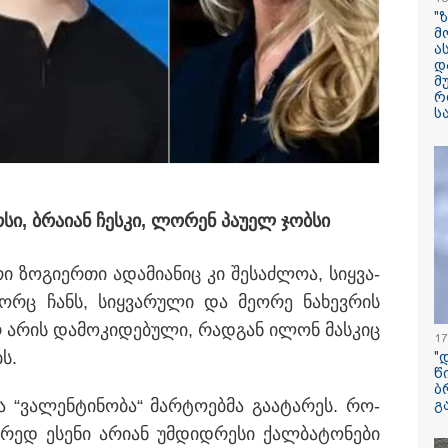
ფერმერი გახდა
"
მ
ა
"ჩემი პერსონაჟ
დ
ტიპია" - ვინ ა
მ
ცხოვრობს სერ
რ
"USAშველოების
ს
მეტსახელის მქო
პოპულარული გ
რეალურ ცხოვრ
ძეებმა 2 ოქტომბერსვე
შვილები გარეული იყვნენ
"ბავშვობიდან ას
ში"
ფანატიკურად ვ
ი, ბრა­ი­ან ჩეს­კი, ლო­რენ პა­უ­ელ ჯობ­სი
შეყვარებული
საქართველოზე" 
მარტინ გუიმჯია
 ზო­გი­ერ­თი ადა­მი­ა­ნიც კი შე­საძ­ლოა, სიყ­ვა­
ენასა და საქა
შეყვარებული სო
ც ჩანს, სიყ­ვა­რუ­ლი და მე­ო­რე ნა­ხევ­რის
 არის და­მო­კი­დე­ბუ­ლი, რად­გან ილონ მას­კიც
დედამიწაზე სი
17
წარმოშობის შეს
ბს.
"
არსებული თეორ
წ
თავდაყირა დგებ
ბ
აღმოაჩინეს მეც
ა “ვა­ლენ­ტი­ნო­ბა“ მარ­ტო­ებ­მა გა­ა­ტა­რეს. რო­
გ
დ ესე­ნი არი­ან უმ­დიდ­რე­სი ქალ­ბა­ტო­ნე­ბი