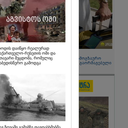
2026
ი
 ომი თუ არ
 დიდი
, არც
მი იქნებოდა" -
უაშვილი
ოდის დაიწყო რეალურად
15:49 / 06-08-2026
აქართველო-რუსეთის ომი და
თავარი შეცდომა, რომელიც
შეიძინე ალდაგის სამოგზაურო
დაზღვევა და მიიღე გაორმაგებული
აბედისწერო გამოდგა
ინტერნეტი
ავ ზღვაში გემებზე თავდასხმებმა