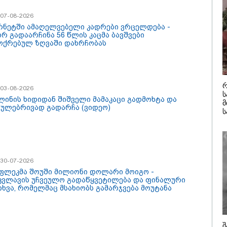
/ 08-08-2026
14:32 / 08-08-
სააკაშვილ
/ 07-08-2026
ეს არის სამშობლოს
"2008 წლის
ტი" - როგორ
იქნებოდა,
რნეტში ამაღელვებელი კადრები ვრცელდება -
რება ნიკა გვარამია
ალბათობით
რ გადაარჩინა 56 წლის კაცმა ბავშვები
სტოს ომთან
უკრაინის ო
ოქრებულ ზღვაში დახრჩობას
ვშირებით ირაკლი
შალვა პაპ
იძის განცხადებას?
კატეგორიის ყველა სიახლე
რ
/ 03-08-2026
ს
ლინის ხიდიდან შიშველი მამაკაცი გადმოხტა და
მ
აულებრივად გადარჩა (ვიდეო)
ს
/ 30-07-2026
აფლეკმა შოუში მილიონი დოლარი მოიგო -
კვლავის უჩვეულო გადაწყვეტილება და ფინალური
თხვა, რომელმაც მსახიობს გამარჯვება მოუტანა
არმოებულია
მსოფლიო
ქართველოში“ -
სასიცოცხლოდ
რთული თაფლი
მნიშვნელოვანი
შ