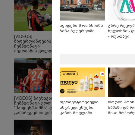
იყიდება 8 ოთახიანი
გარე რეკლა
ბინა ჩუღურეთში
ხელოსნის დ
- რუსთავი
[VIDEOS]
ნიდერლანდების
ჩემპიონატი
იეგოიანის გოლით
გაიხსნა - ის მატჩის
"ასფალტზე თავი
"გ
MVP გახდა
მრავალჯერ
აფხ
დამარტყმევინეს,
ბე
მირტყეს მუშტები" - რას
რო
ჰყვება დავით
დღ
დვალიშვილი,
ვრ
რომელზეც
ქს
არასრულწლოვანებმა
[VIDEOS] ზივზივაძემ
ფიზიკურად იძალადეს?
ფერმენტირებული
როდის არის
ჩემპიონატი გოლით,
პოლიტიკა
ინგრედიენტები
საშიში და 
"ჰაიდენჰაიმმა" კი
გამარჯვებით დაიწყო
კანის მოვლაში -
მისი მოშორ
კორეული
მარტივი და
ინოვაციური ბრენდი
უსაფრთხო გ
Manyo
საქართველოშია