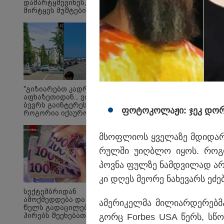
დამარტყმევინეს,
მირტყეს მუშტები" -
რას ჰყვება დავით
დვალიშვილი,
რომელზეც
არასრულწლოვანებმა
ფიზიკურად
იძალადეს?
"მალანიებმა და იმნა
იცოდნენ, რომ მათი 
"გიზიარებთ კადრებს
აფხაზეთიდან... ვიცი,
სერიოზულ დანაშაულ
ბევრს გაინტერესებთ,
ფო­ტო­კო­ლა­ჟი: ჯეკ დორ­ს
როგორია იქაურობა
დღეს" - რა ვიდეო
ვრცელდება
მსოფ­ლი­ოს ყვე­ლა­ზე მდი­და­რი
სოციალურ ქსელში?
რულ­ში უიღ­ბლო იყოს. რო­გორ
პოვ­ნა ფულ­ზე ნამ­დვი­ლად არ
კი დღეს მე­ო­რე ნა­ხე­ვარს ეძე
სექტემბრიდან
ამოქმედდება და 60
ამე­რი­კელ­მა მი­ლი­არ­დე­რებ­მ
წელს გადაცილებულ
პირებს შეეხებათ! -
გორც Forbes USA წერს, სწო­რე
საქართველოს