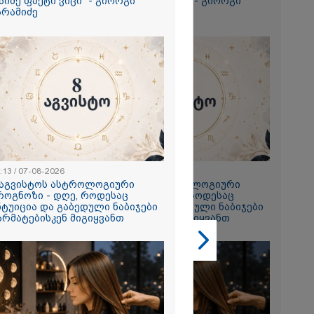
აიმე ფაქტი ვიცი" - გიორგი
რაიმე ფაქტი ვიცი" - გიორგი
არამიძე
ბარამიძე
2026
თი,
 ახლა
 ნია იმნაძის
 მეგობარმა
ა..." - ეკა
:13 / 07-08-2026
23:13 / 07-08-2026
2026
 აგვისტოს ასტროლოგიური
8 აგვისტოს ასტროლოგიური
ი ზღვამ კიდევ
როგნოზი - დღე, როდესაც
პროგნოზი - დღე, როდესაც
ი გამორიყა,
ნტუიცია და გაბედული ნაბიჯები
ინტუიცია და გაბედული ნაბიჯები
არმატებისკენ მიგიყვანთ
წარმატებისკენ მიგიყვანთ
ბულია
ა სამაშველო"
 და რა
ვეყნებს
ოლაშვილი?