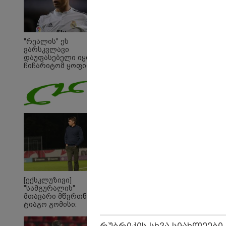
"რეალის" ეს
ვარსკვლავი
დაუფასებელი იყო" -
ჩიჩარიტომ ყოფილ
თანაგუნდელზე
ისაუბრა
19:03 
"მკა
ირაკ
[ექსკლუზივი]
განცხ
"სამგურალის"
"კოა
მთავარი მწვრთნელი
ცვლი
ტიაგო გომისი:
"საქართველო
ტალანტების