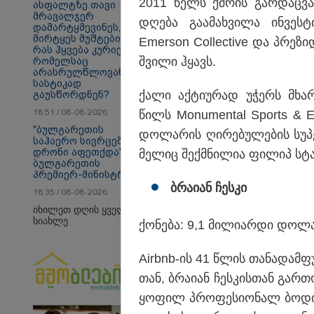
2011 წელს ქმრის გარ­დაც­ვა­ლ
ასფალტზე თავი
მრავალჯერ
დღე­ბა გა­ა­მახ­ვი­ლა ინ­ვეს­ტი
დამარტყმევინეს,
თბილისი - ანტალია
თბ
მირტყეს მუშტები" -
Emerson Collective და პრე­ზი­დ
969.80 ლარიდან
16
რას ჰყვება კურიერი,
შვი­ლი ჰყავს.
რომელსაც
არასრულწლოვანები
სასტიკად
ქალი აქ­ტი­უ­რად უჭერს მხ
გაუსწორდნენ?
საზოგადოება
18:51 / 08-08-2026
წილს Monumental Sports & Ent
"ბულგარეთის
დო­ლა­რის ღი­რე­ბუ­ლე­ბის სუ­
საჰაერო სივრცეში
დრონი აფეთქდა" -
მე­ლიც შექ­მნი­ლია ფი­ლიპ სტ
ბულგარეთის
პრემიერ-მინისტრი
ბრა­ი­ან ჩეს­კი
18:35 / 08-08-2026
იხილეთ დღის ყველა
სიახლე
ქო­ნე­ბა: 9,1 მი­ლი­არ­დი დო­ლ
Airbnb-ის 41 წლის თა­ნა­დამ­ფ
თან, ბრა­ი­ან ჩეს­კის­თან გარ­თ
ყო­ფილ პრო­ფე­სი­ო­ნალ ბო­დი