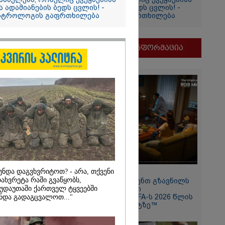
ა ადამიანების ბედს ცვლის! -
და ადამიანების ბედს ცვლის! -
სტროლოგის გაფრთხილება
ასტროლოგის გაფრთხილება
იის
მნიშვნელოვანი ინფორმაცია
2026
არამიძემ
უნდა დაგვხვრიტოთ? - არა, თქვენი
11:13 / 05-08-2026
ასწორად
ახვრეტა რაში გვაწყობს,
Hisense წარმოგიდგენთ გზავნილს
ა, მაგრამ
უდაუთაში ქართველ ტყვეებში
"ინოვაციები უკეთესი
 არ ეკუთვნის
ცხოვრებისათვის" FIFA-ს 2026 წლის
ნდა გადაგცვალოთ..."
ნიშვილის
მსოფლიო ჩემპიონატზე™
დაფუძნებული
ს
გან" - მიხეილ