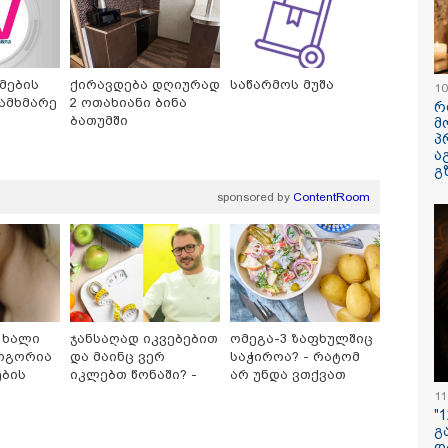
მების
ქირავდება დღიურად
საწარმოს მუშა
10
ამხმარე
2 ოთახიანი ბინა
რ
ბათუმში
მ
პ
ა
გ
sponsored by
ContentRoom
იზიარებთ კადრებს
სექტემბრიდან
"ფოტოსურა
აზეთიდან... ვიცი,
ამოქმედდება და 60
რომელზეც 
ვრს გაინტერესებთ,
წელს გადაცილებულ
ვისაუბრებ, 
გორია იქაურობა
პირებს შეეხებათ! -
ერთ-ერთმა
ეს" - რა ვიდეო
საქართველოს
გამომიგზავნა
ცელდება სოციალურ
ეროვნული ბანკი
კუპატაძე
ელში?
განცხადებას
ავრცელებს
 ხალი
ჯანსაღად იკვებებით
ომეგა-3 ზაფხულშიც
როგორია
და მაინც ვერ
საჭიროა? - რატომ
ების
იკლებთ წონაში? -
არ უნდა ვთქვათ
ლაშა უჩავა მთავარ
უარი თევზზე ცხელ
11
12:34 / 08-08-2026
ზები
მიზეზებზე საუბრობს
დღეებში
"
გ
რას აცხადებს 
დ