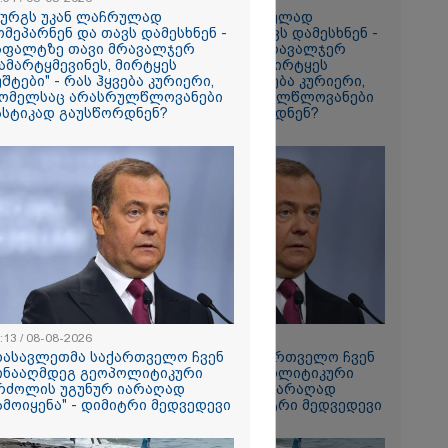
ზურგს უკან ლაჩრულად
"ზურგს უკან ლაჩრულად
ომეპარნენ და თავს დამესხნენ -
მომეპარნენ და თავს დამესხნენ -
სფალტზე თავი მრავალჯერ
ასფალტზე თავი მრავალჯერ
ი მატყუარა
ამარტყმევინეს, მირტყეს
დამარტყმევინეს, მირტყეს
რის და როგორ
უშტები" - რას ჰყვება კურიერი,
მუშტები" - რას ჰყვება კურიერი,
იალ
ომელსაც არასრულწლოვანები
რომელსაც არასრულწლოვანები
" უჩვეულო
ასტიკად გაუსწორდნენ?
სასტიკად გაუსწორდნენ?
ნე
მირი
ებაში
ე ვარ..
არ
- გაიცანით
ნი, ქართულ
რთველოზე
მეხი ბიჭი
ცოცხლის
:13 / 08-08-2026
17:13 / 08-08-2026
ახებ აქამდე
დასავლეთმა საქართველო ჩვენ
"დასავლეთმა საქართველო ჩვენ
იები
ინააღმდეგ გეოპოლიტიკური
წინააღმდეგ გეოპოლიტიკური
ა - რა
რძოლის უგუნურ იარაღად
ბრძოლის უგუნურ იარაღად
ნიერებმა?
ამოიყენა" - დიმიტრი მედვედევი
გამოიყენა" - დიმიტრი მედვედევი