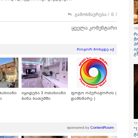
გამოხმაურება /
0
/
ყველა კომენტარი
10
რ
მ
პ
ა
როგორ მოხვდე აქ
გ
პოვონ ერთი გოგონა,
რა ისმინს სახლში
"ამ ვიდეოს 
აც გიგა
დაყენებული მომსასმენი
ჩემთვის იყ
ქსუალურად
მოწყობილობის
- რას ამბობ
იწროებდა - თუ
ჩანაწერში, სადაც ნია
დაკარგული
ოჩნდება 10 000
იმნაძე მამას ესაუბრება?
ბიჭის დედა
რს ოფიციალურად,
ვიდეოკადრე
თახიანი
იყიდება 3 ოთახიანი
ფოტო ოპერატორის (
ხალხოდ გადავცემ" -
შვილის გა
ი
ბინა ბათუმში
დამხმარე )
 კუპატაძე
ვედრების ხ
ნცხადებას
რცელებს
11
sponsored by
ContentRoom
"
15:42 / 07-08-2026
გ