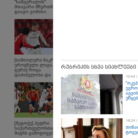
"სამგურალის"
ჟორჟ
მთავარი მწვრთნელი
09:32 
ტიაგო გომისი:
"4 დ
"საქართველო
უპურ
ტალანტების
სიცო
ქვეყანაა"!
ქართ
წერს,
მათ 
გოგო
[სიმბოლური ნაკრები.
ეროვნული ლიგა. XXX
რუბრიკის სხვა სიახლეები
ტური] როცა
დაძაბულობა და
10:44 
ხარისხი ერთად არ
"ოკუ
არიან...
ევრო
აგვი
უწყე
18:24 
[მეტოქე] პედრი
თინა
საქართველოსთან
„რიკოთის მსგავსი
„რ
ტოვე
მატჩს გამოტოვებს
რთული საინჟინრო
სა