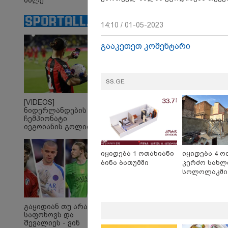
მალე
მრავალშვილიანი
დედა გახდება
14:10 / 01-05-2023
გააკეთეთ კომენტარი
SS.GE
[VIDEOS]
"Soos! ამ წუთებში თავს
"ი
ნიდერლანდების
დაესხნენ
ვის
ჩემპიონატი
არასრულწლოვანების
სე
იეგოიანის გოლით
და სავარაუდოდ არა
ავ
გაიხსნა - ის მატჩის
MVP გახდა
მარტო
გამ
არასრულწლოვანების
ლა
იყიდება 1 ოთახიანი
იყიდება 4 ო
ჯგუფი" - რა
სა
ბინა ბათუმში
კერძო სახლ
ინფორმაციას
ეკა
სოლოლაკში
ავრცელებს ადვოკატი?
გა
ავ
Faceამბები
გაყიდიან თუ არა
საფონოვს და
შევალიეს - ვინ