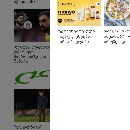
იქნება პსჟ-ს
ძირითადი მეკარე?
ფერმენტირებული
ომეგა-3 ზა
ინგრედიენტები
საჭიროა? - 
კანის მოვლაში -
არ უნდა ვთ
კორეული
უარი თევზზ
"სეზონს ალისონი
დაიწყებს,
ინოვაციური ბრენდი
დღეებში
მამარდაშვილს
Manyo
შანსის
საქართველოშია
გამოსაყენებლად
მოთმინება სჭირდება,
რომელსაც 100%-ით
მიიღებს" - განაცხადა
"ლივერპულის"
ყოფილმა მეკარემ
10:58 
"დად
თქვე
"პოს
თავთა
თქვე
დანა
[ექსკლუზივი]
ეკა კ