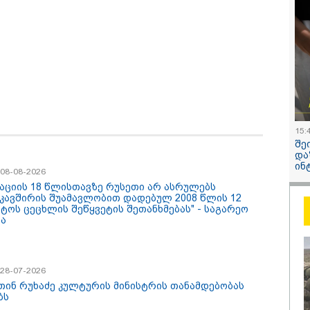
ოლიანს
ჯაბაური
/ 05-08-2026
12:20 / 04-08-
ღე უწყლოდ და
"როცა კან
ოდ გაატარეს, მათ
გამომდინა
ცხლე დავუბრუნეთ" -
მართებულა
ველი მეზღვაური
რომ ადამია
 რომ 36 მიგრანტი,
ტაძრიდან ა
შორის, ორსული
მგლოვიარე
ნა გადაარჩინა
სიყვარული
ავუხსნათ,
კატეგორიის ყველა სიახლე
არ დაიბადო
15:
სიდონია
შე
და
ინ
/ 08-08-2026
პაციის 18 წლისთავზე რუსეთი არ ასრულებს
კავშირის შუამავლობით დადებულ 2008 წლის 12
სტოს ცეცხლის შეწყვეტის შეთანხმებას" - საგარეო
ბა
/ 28-07-2026
თინ რუხაძე კულტურის მინისტრის თანამდებობას
უსთაველზე მდებარე
„ფასები 2-3 წელში
ბს
სტუმროები 40-50%-
გაორმაგდება“ -