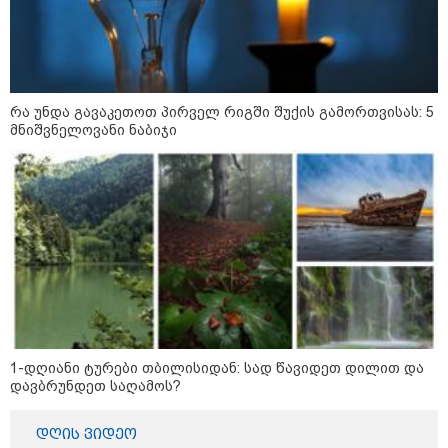
16:02 / 03-08-2026
"15 წლის წინ ჩადენილი
დანაშაული, 5-ჯერ შეცვლილი
მოსამართლე, 4-ჯერ თავიდან
დაწყებული საქმე... მადლობა
პროკურატურას, მათ გარეშე ეს
შედეგი არ დადგებოდა" - ქეთა
რა უნდა გავაკეთოთ პირველ რიგში შუქის გამორთვისას: 5
ხარძიანი
მნიშვნელოვანი ნაბიჯი
კატეგორიის ყველა სიახლე
ყველაზე კარგი/ცუდი ქვეყნები
ემიგრანტებისთვის 2026 წელს
1-დღიანი ტურები თბილისიდან: სად წავიდეთ დილით და
დავბრუნდეთ საღამოს?
2026 წლის ყველაზე გაყიდვადი
ავტომობილები - Focus2Move-ის
დღის ვიდეო
რეიტინგი