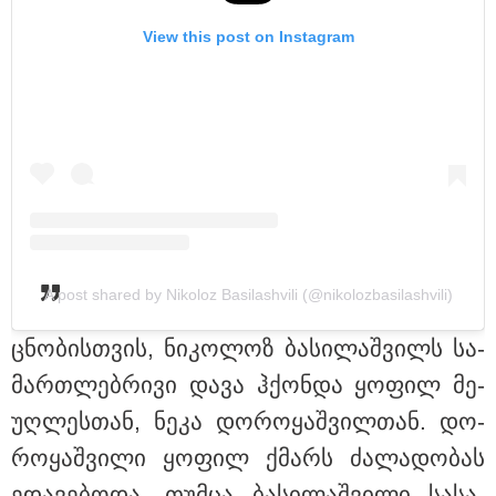
View this post on Instagram
15:49 / 06-08-2026
შეიძინე ალდაგის სამოგზაურო დაზღვევა და მიიღე
A post shared by Nikoloz Basilashvili (@nikolozbasilashvili)
გაორმაგებული ინტერნეტი
ცნო­ბის­თვის, ნი­კო­ლოზ ბა­სი­ლაშ­ვილს სა­
მარ­თლებ­რი­ვი დავა ჰქონ­და ყო­ფილ მე­
უღ­ლეს­თან, ნეკა დო­რო­ყაშ­ვილ­თან. დო­
რო­ყაშ­ვი­ლი ყო­ფილ ქმარს ძა­ლა­დო­ბას
ედა­ვე­ბო­და, თუმ­ცა ბა­სი­ლაშ­ვი­ლი სა­სა­