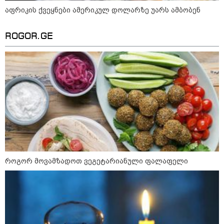
09:33 / 05-08-2026
აფრიკის ქვეყნები ამერიკულ დოლარზე უარს ამბობენ
"მამის მიერ ცოტნესთვის
დატოვებულ სახლში
თვითნებურად ცხოვრობს
ROGOR.GE
ადამიანი, რომელიც ზვიადის
ანდერძში ერთი სიტყვითაც კი
არ არის მოხსენიებული" - ანა
ჯაბაური
09:32 / 05-08-2026
"4 დღე უწყლოდ და უპუროდ
გაატარეს, მათ სიცოცხლე
დავუბრუნეთ" - ქართველი
მეზღვაური წერს, რომ 36
მიგრანტი, მათ შორის, ორსული
გოგონა გადაარჩინა
12:20 / 04-08-2026
"როცა კანონიკიდან
როგორ მოვამზადოთ ვეგეტარიანული ფალაფელი
გამომდინარე, მართებულად
მიგვაჩნია, რომ ადამიანის
გასვენება ტაძრიდან არ მოხდეს,
ეს მგლოვიარეს ისეთი
სიყვარულითა უნდა ავუხსნათ,
რომ შფოთვა არ დაიბადოს" -
დედა სიდონია