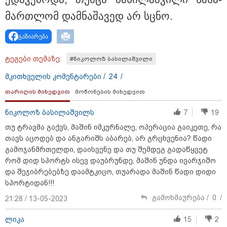
მარ­თლომ დამ­ნა­შა­ვედ არ სცნო.
გაზიარება
ტეგები თემაზე:
#ნიკოლოზ ბასილაშვილი
11:08 / 06-08-2026
მკითხველის კომენტარები /
24
/
"დააკავეს არასრულწლოვანი, რომელმაც
სოცქსელებიდან ჩამოტვირთულ არასრულწლოვანთა
თარიღის მიხედვით
მოწონების მიხედვით
ფოტოები დაამონტაჟა, მიანიჭა პორნოგრაფიული
იერსახე და გაავრცელა" - შსს
ნიკოლოზ ბასილაშვილს
7
19
თუ ტრავმა გაქვს, მაშინ იმკურნალე, ოპერაცია გაიკეთე, რა
თავს აცოდებ და ანგარიშს აბარებ, არ გრცხვენია? წადი
გამოჯანმრთელდი, დაისვენე და თუ შემდეგ გადაწყვეტ
რომ დიდ სპორტს ისევ დაუბრუნდე, მაშინ უნდა ივარჯიშო
და შეჯიბრებებზე დაამტკიცო, თუარადა მაშინ წადი დიდი
სპორტიდან!!!
გამოხმაურება /
0
/
21:28 / 13-05-2023
ლიკა
15
2