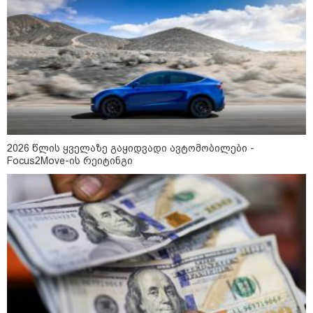
2026 წლის ყველაზე გაყიდვადი ავტომობილები -
Focus2Move-ის რეიტინგი
10:58 / 06-08-2026
"დადგება დრო და თქვენი დღევანდელი
"პოსტაობა" საკუთარ თავთან
შეგარცხვენთ... თქვენი შეცდომა არის
დანაშაულის ტოლფასი" - ეკა კუპატაძე
ნანუკა ჟორჟოლიანს