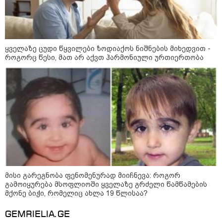
არჩევანის გაკეთება მოუწევს...
„ორ სკამზე ჯდომის“
შესაძლებლობა შეიძლება
დასრულდეს“ - მირიან
მირიანაშვილის ანალიზი
ყველაზე ცუდი წყვილები ზოდიაქოს ნიშნების მიხედვით -
ჯარისკაცი, რომელიც 29 წელი
როგორც წესი, მათ არ აქვთ ჰარმონიული ურთიერთობა
იბრძოდა, რადგან ომის
დამთავრების არ სჯეროდა...
მეცნიერება
მისი გარეგნობა ფენომენურად მიიჩნევა: როგორ
გამოიყურება მსოფლიოში ყველაზე გრძელი წამწამების
მქონე ბიჭი, რომელიც ახლა 19 წლისაა?
GEMRIELIA.GE