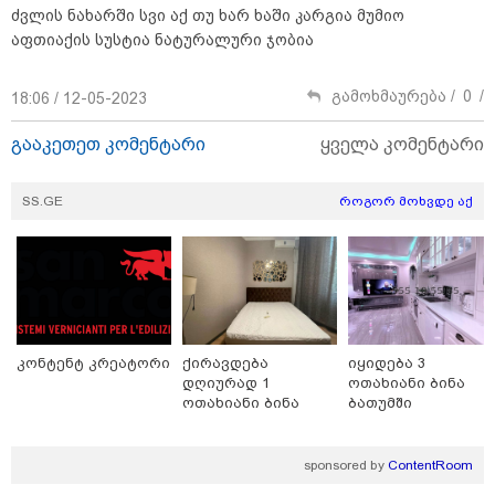
ძვლის ნახარში სვი აქ თუ ხარ ხაში კარგია მუმიო
აფთიაქის სუსტია ნატურალური ჯობია
08:44 / 06-08-2026
"მიტროპოლიტი გერასიმე სამღვდელოებასთან
გამოხმაურება /
0
/
18:06 / 12-05-2023
ერთად იმყოფებოდა ლანა ლატარიას სახლში და
გარდაცვლილის სულის საოხად პანაშვიდი
გააკეთეთ კომენტარი
ყველა კომენტარი
აღავლინა" - საპატრიარქო
SS.GE
როგორ მოხვდე აქ
13:52 / 06-08-2026
4 წლით პატიმრობა მიესაჯა
სანიტარს, რომელმაც შვილი
ბათუმში, კლინიკის
საპირფარეშოში გააჩინა,
შემდეგ კი დაზიანებები მიაყენა
კონტენტ კრეატორი
ქირავდება
იყიდება 3
დღიურად 1
ოთახიანი ბინა
11:16 / 06-08-2026
ოთახიანი ბინა
ბათუმში
ცნობილი ხდება, რომ
გლდანში
მოსკოვში, რესტორანში
მომხდარ აფეთქებას რუსი
sponsored by
ContentRoom
გენერალი ემსხვერპლა -
კურიერის მიერ მიტანილი