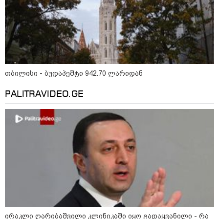
15:54 / 06-08-2026
"ბრალი არის აბურდული -
სამწუხაროა, რომ სრულიად
უდანაშაულო ბავშვის ცხოვრება
დაანგრიეს"- გიგა ავალიანის
საქმეზე დაკავებული ანასტასია
ბერუაშვილის ადვოკატი
თბილისი - ბუდაპეშტი 942.70 ლარიდან
კატეგორიის ყველა სიახლე
PALITRAVIDEO.GE
მკითხველის რჩევით
ირაკლი ღარიბაშვილი კლინიკაში იყო გადაყვანილი - რა