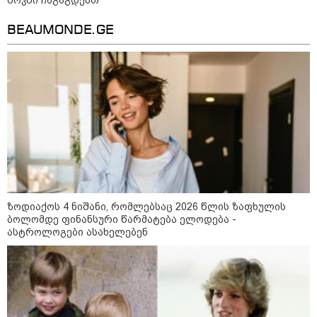
BEAUMONDE.GE
21:03 / 05-08-2026
რამ გამოიწვია საქართველოს
ზოდიაქოს 4 ნიშანი, რომლებსაც 2026 წლის ზაფხულის
ელექტროენერგეტიკული სისტემის სრული
ბოლომდე ფინანსური წარმატება ელოდება -
გათიშვა - რას ამბობს სემეკ-ის წევრი
ასტროლოგები ასახელებენ
23:14 / 06-08-2026
სამოქალაქო საზოგადოების
წარმომადგენლები 2008 წლის
რუსეთ-საქართველოს აგვისტოს
ომის 18 წლისთავთან