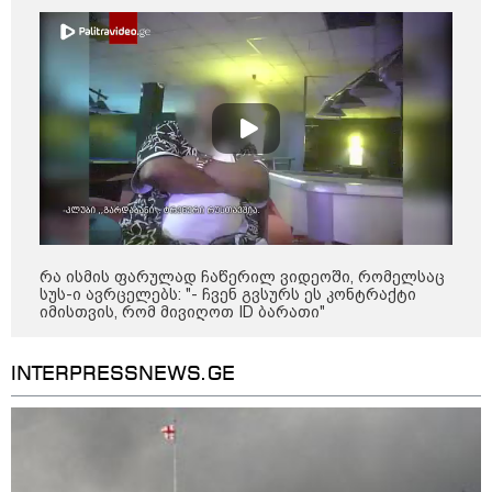
აფრიკის ქვეყნები ამერიკულ
დოლარზე უარს ამბობენ
პოლიტიკა
რა ისმის ფარულად ჩაწერილ ვიდეოში, რომელსაც
სუს-ი ავრცელებს: "- ჩვენ გვსურს ეს კონტრაქტი
იმისთვის, რომ მივიღოთ ID ბარათი"
INTERPRESSNEWS.GE