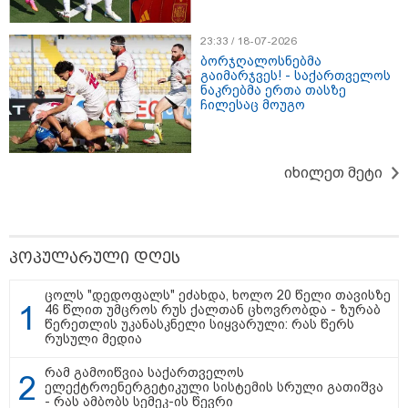
23:33 / 18-07-2026
მნიშვნელოვანი ინფორმაცია
ბორჯღალოსნებმა
გაიმარჯვეს! - საქართველოს
ნაკრებმა ერთა თასზე
ჩილესაც მოუგო
იხილეთ მეტი
პოპულარული დღეს
11:13 / 05-08-2026
ცოლს "დედოფალს" ეძახდა, ხოლო 20 წელი თავისზე
Hisense წარმოგიდგენთ გზავნილს "ინოვაციები
46 წლით უმცროს რუს ქალთან ცხოვრობდა - ზურაბ
უკეთესი ცხოვრებისათვის" FIFA-ს 2026 წლის
წერეთლის უკანასკნელი სიყვარული: რას წერს
მსოფლიო ჩემპიონატზე™
რუსული მედია
რამ გამოიწვია საქართველოს
სამართალი
ელექტროენერგეტიკული სისტემის სრული გათიშვა
- რას ამბობს სემეკ-ის წევრი