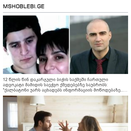
ბავშვმა, რომელიც 9 თვის
განმავლობაში
MSHOBLEBI.GE
წარმოუდგენელი
ფსიქოლოგიური ტერორის ქვეშ
არის" - რას აცხადებს ნია
კატეგორიის ყველა სიახლე
იმნაძის ადვოკატი?
რატომ ჩაბნელდა საქართველო
მესამედ: საბოტაჟი, ტექნიკური
ხარვეზი თუ
არაპროფესიონალიზმი?! -
12 წლის წინ დაკარგული ბიჭის საქმეში ჩართული
სანდრო თვალჭრელიძის ანალიზი
ადვოკატი მამიდის საეჭვო ქმედებებზე საუბრობს:
"ქალბატონი უარს აცხადებს ინფორმაციის მოწოდებაზე...
წლობით მიმდინარეობდა საქმის ჩაფარცხვის ოპერაცია"
ჩაკეტილი „პოლიტიკური
სამკუთხედი“ - კულუარული
თამაშები, რომლებიც დიდი
სისხლის ფასად ჯდება
„ოქტომბრისთვის საქართველოს