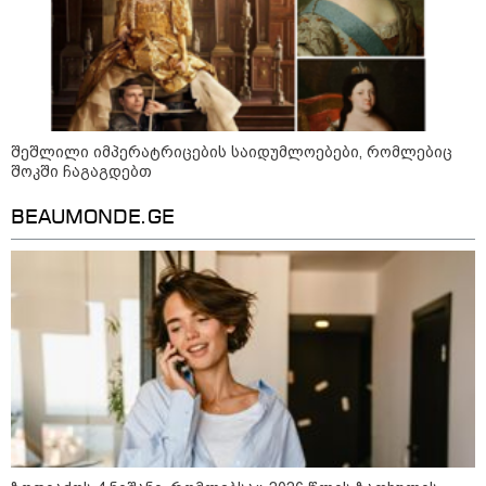
შეშლილი იმპერატრიცების საიდუმლოებები, რომლებიც
შოკში ჩაგაგდებთ
BEAUMONDE.GE
09:52 / 07-08-2026
"რაკეტები ჩვენც გვჭირდება" - დონალდ
ტრამპი უკრაინისთვის Patriot-ის
რაკეტების გაგზავნაზე