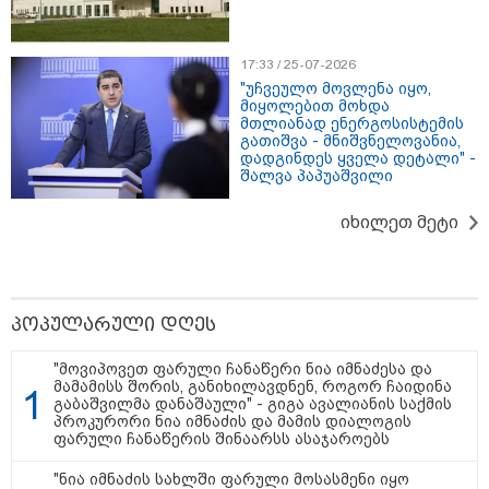
17:33 / 25-07-2026
"უჩვეულო მოვლენა იყო,
მიყოლებით მოხდა
მთლიანად ენერგოსისტემის
გათიშვა - მნიშვნელოვანია,
დადგინდეს ყველა დეტალი" -
შალვა პაპუაშვილი
13:27 / 07-08-2026
"სტუმართმოყვარე ხალხი ვართ - რუსს, ყაზახს,
იხილეთ მეტი
უკრაინელს, შვეიცარიელს, იტალიელს, ამერიკელს,
შეუძლია ჩამოვიდეს, დახარჯოს ფული... არავინ
შეზღუდული არაა" - კალაძე
პოპულარული დღეს
17:24 / 07-08-2026
"მოვიპოვეთ ფარული ჩანაწერი ნია იმნაძესა და
"მარტო როცა ვარ, ხშირად
მამამისს შორის, განიხილავდნენ, როგორ ჩაიდინა
ველაპარაკები, ვიცი, რომ
გაბაშვილმა დანაშაული" - გიგა ავალიანის საქმის
მისმენს, ვფიქრობ, თავზე
პროკურორი ნია იმნაძის და მამის დიალოგის
მადგას და მეფერება - სხვებს
ფარული ჩანაწერის შინაარსს ასაჯაროებს
ხომ არ ვაჩვენებ ცრემლებს" -
გიორგი კეკელიძე გმირი
"ნია იმნაძის სახლში ფარული მოსასმენი იყო
ანწუხელიძის გამზრდელი