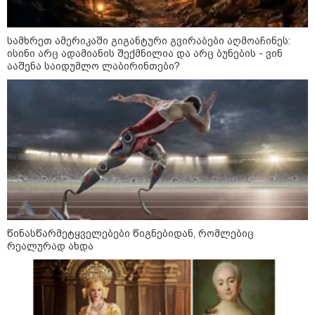
დადგომამდე
სამხრეთ ამერიკაში გიგანტური გვირაბები აღმოაჩინეს:
ისინი არც ადამიანის შექმნილია და არც ბუნების - ვინ
ააშენა საიდუმლო ლაბირინთები?
ფული ამ ზოდიაქოს ნიშნების
ხელში აღმოჩნდება: ვინ
გამდიდრდება?
როგორ ჩავიცვათ 40 წლის
შემდეგ: მილიონერების
სტილისტის 8 ოქროს წესი და
აუცილებელი სამოსი
წინასწარმეტყველებები წიგნებიდან, რომლებიც
რეალურად ახდა
მსოფლიო