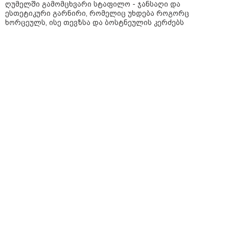
სიკვდილი - ისეთი ხმა აქვს,
ღუმელში გამომცხვარი სტაფილო - ჯანსაღი და
თითქოს ეხვეწება, ცუდად არის"
ესთეტიკური გარნირი, რომელიც უხდება როგორც
- 12 წლის წინ გაუჩინარებული
ხორცეულს, ისე თევზსა და ბოსტნეულის კერძებს
ბიჭის დედა გავრცელებულ
ვიდეოზე პირველ კომენტარს
აკეთებს
კატეგორიის ყველა სიახლე
პაატა ზაქარეიშვილის მწვავე
პასუხი გიორგი ბარამიძის
სკანდალურ განცხადებაზე -
"ყველაფერი დეტალურად ვიცი...
კამანში მოკლული ქართველები მე
გადმოვასვენე... ბარამიძე კი
ტყუის"
აგვისტოს ომში, გორში
საბრძოლო ნათლობა მიღებული
რუსული „ისკანდერი“ დღეს კიევის
მთავარ კოშმარად იქცა