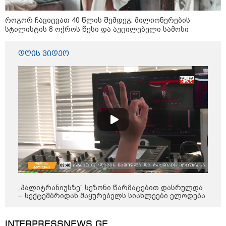
გადავცემ" - ეკა კუპატაძე
განცხადებას ავრცელებს
როგორ ჩავიცვათ 40 წლის შემდეგ: მილიონერების
რა ისმინს სახლში დაყენებული
სტილისტის 8 ოქროს წესი და აუცილებელი სამოსი
მომსასმენი მოწყობილობის
ჩანაწერში, სადაც ნია იმნაძე
მამას ესაუბრება?
დღის ვიდეო
"ამ ვიდეოს ნახვა ჩემთვის იყო
სიკვდილი" - რას ამბობს
დაკარგული 17 წლის ბიჭის დედა
ვიდეოკადრებზე, სადაც შვილის
განწირული ვედრების ხმა
ამოიცნო
პოლიტიკა
„პალიტრანიუსზე“ სეზონი წარმატებით დასრულდა
– სექტემბრიდან მაყურებელს სიახლეები ელოდება
INTERPRESSNEWS.GE