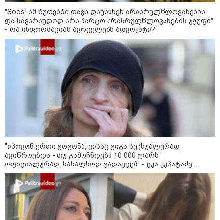
უკეთესი ცხოვრებისათვის" FIFA-ს 2026 წლის
"Soos! ამ წუთებში თავს დაესხნენ არასრულწლოვანების
მსოფლიო ჩემპიონატზე™
და სავარაუდოდ არა მარტო არასრულწლოვანების ჯგუფი"
- რა ინფორმაციას ავრცელებს ადვოკატი?
15:49 / 06-08-2026
შეიძინე ალდაგის სამოგზაურო დაზღვევა და
მიიღე გაორმაგებული ინტერნეტი
"იპოვონ ერთი გოგონა, ვისაც გიგა სექსუალურად
ავიწროებდა - თუ გამოჩნდება 10 000 ლარს
ოფიციალურად, სახალხოდ გადავცემ" - ეკა კუპატაძე
Faceამბები
განცხადებას ავრცელებს