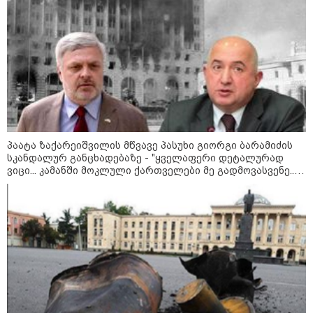
- რუსს, ყაზახს, უკრაინელს,
შვეიცარიელს, იტალიელს,
ამერიკელს, შეუძლია
ჩამოვიდეს, დახარჯოს ფული...
არავინ შეზღუდული არაა" -
კალაძე
კატეგორიის ყველა სიახლე
პაატა ზაქარეიშვილის მწვავე პასუხი გიორგი ბარამიძის
სკანდალურ განცხადებაზე - "ყველაფერი დეტალურად
ვიცი... კამანში მოკლული ქართველები მე გადმოვასვენე...
ბარამიძე კი ტყუის"
„რიკოთის მსგავსი რთული
საინჟინრო ობიექტების მოვლა-
პატრონობა განსაკუთრებულ
პასუხისმგებლობას მოითხოვს“-
რატომ გახდა საჭირო გზების
მოვლა-პატრონობისთვის
სახელმწიფო კომპანიის შექმნა
„რუსთაველზე მდებარე
სასტუმროები 40-50%-იან
გაუქმებებს იღებენ, საკმაოდ დიდი
ზარალისკენ წავალთ - მეგონა,
ვიღაც მოიფიქრებდა და ბიზნესს