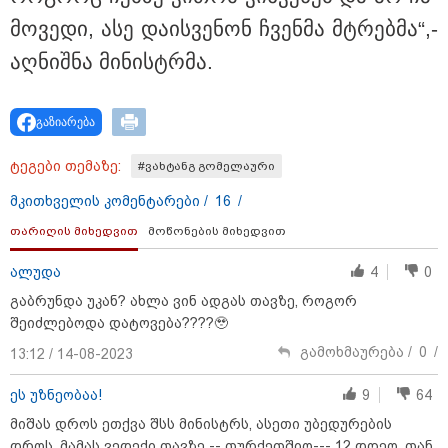
მო­ვე­დი, ასე და­ის­ვე­ნონ ჩვენ­მა მტრებ­მა“,-
19:33 / 07-08-2026
აღ­ნიშ­ნა მი­ნის­ტრმა.
"მოვიპოვეთ ფარული ჩანაწერი ნია იმნაძესა და
მამამისს შორის, განიხილავდნენ, როგორ ჩაიდინა
გაბაშვილმა დანაშაული" - გიგა ავალიანის საქმის
პროკურორი ნია იმნაძის და მამის დიალოგის
გაზიარება
ფარული ჩანაწერის შინაარსს ასაჯაროებს
ტეგები თემაზე:
#ვახტანგ გომელაური
მკითხველის კომენტარები /
16
/
თარიღის მიხედვით
მოწონების მიხედვით
ალუდა
4
0
გაბრუნდა უკან? ახლა ვინ ადგას თავზე, როგორ
შეიძლებოდა დატოვება????🥹
გამოხმაურება /
0
/
13:12 / 14-08-2023
ეს უზნეობაა!
9
64
მიშას დროს ეთქვა შსს მინისტრს, ასეთი უბედურების
18:21 / 07-08-2026
დროს, მამას ვედექი თავზე -- თურქეთშიო--- 12 დღეო, თან