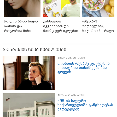
როდის არის ხალი
ჯანსაღად
ომეგა-3
საშიში და
იკვებებით და
ზაფხულშიც
როგორია მისი
მაინც ვერ იკლებთ
საჭიროა? - რატომ
მოშორების
წონაში? - ლაშა
არ უნდა ვთქვათ
მარტივი და
უჩავა მთავარ
უარი თევზზე ცხელ
უსაფრთხო გზები
მიზეზებზე
დღეებში
რუბრიკის სხვა სიახლეები
საუბრობს
18:24 / 28-07-2026
თინათინ რუხაძე კულტურის
მინისტრის თანამდებობას
ტოვებს
15:47 / 07-08-2026
Tower Group და BREEAM - ხარისხის საერთაშორისო
სტანდარტი ქართულ დეველოპმენტში
10:58 / 28-07-2026
აშშ-ის საელჩო
საქართველოში განცხადებას
ავრცელებს