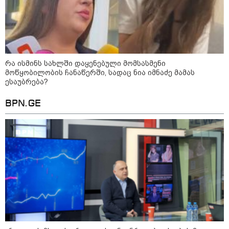
რა ისმინს სახლში დაყენებული მომსასმენი
მოწყობილობის ჩანაწერში, სადაც ნია იმნაძე მამას
ესაუბრება?
BPN.GE
15:42 / 07-08-2026
"საიდან იცის, მან სინამდვილეში რა
ხდებოდა... აფხაზეთის ომში თუ არ
ვცდები სამჯერ არის ნამყოფი, არც
ერთხელ 10 დღეს არ ცდებოდა" - გია
ყარყარაშვილი გიორგი ბარამიძის
განცხადებაზე