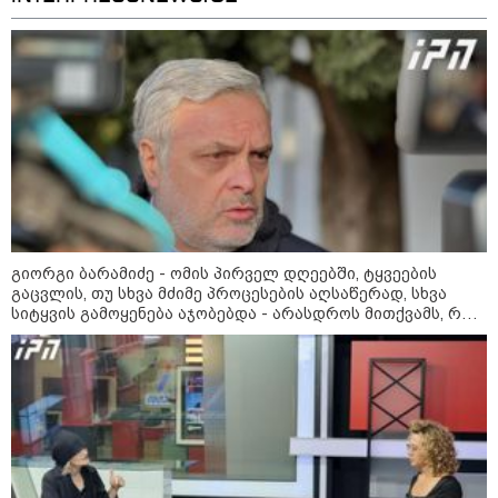
გიორგი ბარამიძე - ომის პირველ დღეებში, ტყვეების
გაცვლის, თუ სხვა მძიმე პროცესების აღსაწერად, სხვა
13:24 / 07-08-2026
სიტყვის გამოყენება აჯობებდა - არასდროს მითქვამს, რომ
ჩვენები ხელებაწეულს ან დატყვევებულს "ხვრეტდნენ", ეგ
"საქართველოსთვის თქვენზე ნაკლები
არასდროს მინახავს და არც რაიმე ფაქტი ვიცი
მებრძოლის დედა ვატირე!" - რას ამბობს
გიორგი ბარამიძე პროკურატურის
განცხადების შემდეგ
19:05 / 07-08-2026