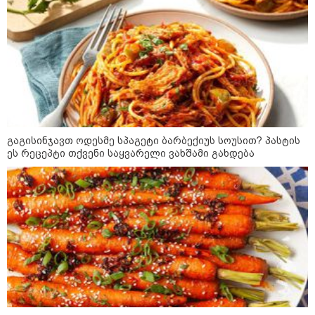
თბილისის მერია ინფორმაციას
ავრცელებს
21:30 / 07-08-2026
თბილისში, ლოზუნგით
„გვახსოვს გმირები, გვახსოვს
მტერი” მსვლელობა
მიმდინარეობს
გაგისინჯავთ ოდესმე სპაგეტი ბარბექიუს სოუსით? პასტის
ეს რეცეპტი თქვენი საყვარელი ვახშამი გახდება
20:58 / 07-08-2026
"იპოვონ ერთი გოგონა, ვისაც
გიგა სექსუალურად ავიწროებდა
- თუ გამოჩნდება ასეთი
გოგონა, 10 000 ლარს
ოფიციალურად, სახალხოდ
გადავცემ" - გიგა ავალიანის
დედა განცხადებას ავრცელებს
18:21 / 07-08-2026
"ვიდეოს ნახვა ჩემთვის იყო