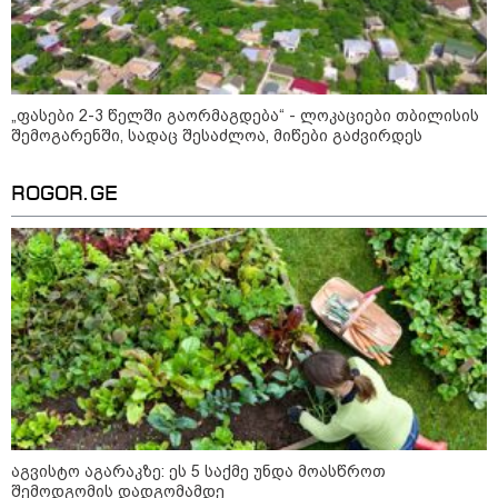
12:20 / 04-08-2026
"როცა კანონიკიდან
გამომდინარე, მართებულად
მიგვაჩნია, რომ ადამიანის
გასვენება ტაძრიდან არ მოხდეს,
ეს მგლოვიარეს ისეთი
„ფასები 2-3 წელში გაორმაგდება“ - ლოკაციები თბილისის
სიყვარულითა უნდა ავუხსნათ,
შემოგარენში, სადაც შესაძლოა, მიწები გაძვირდეს
რომ შფოთვა არ დაიბადოს" -
დედა სიდონია
კატეგორიის ყველა სიახლე
ROGOR.GE
მკითხველის რჩევით
აგვისტო აგარაკზე: ეს 5 საქმე უნდა მოასწროთ
შემოდგომის დადგომამდე