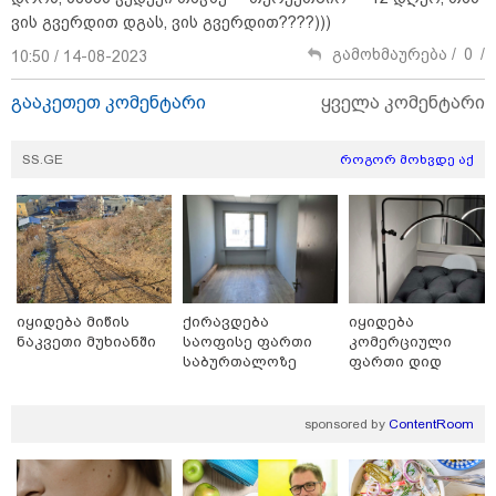
"ვიდეოს ნახვა ჩემთვის იყო სიკვდილი - ისეთი ხმა
ვის გვერდით დგას, ვის გვერდით????)))
აქვს, თითქოს ეხვეწება, ცუდად არის" - 12 წლის წინ
გამოხმაურება /
0
/
გაუჩინარებული ბიჭის დედა გავრცელებულ ვიდეოზე
10:50 / 14-08-2023
პირველ კომენტარს აკეთებს
გააკეთეთ კომენტარი
ყველა კომენტარი
SS.GE
როგორ მოხვდე აქ
იყიდება მიწის
ქირავდება
იყიდება
ნაკვეთი მუხიანში
საოფისე ფართი
კომერციული
საბურთალოზე
ფართი დიდ
დიღომში
13:24 / 07-08-2026
sponsored by
ContentRoom
ევროპაში საწვავის ფასები მკვეთრად შეიცვალა -
რომელ ქვეყნებშია ბენზინი ყველაზე ძვირი და
ყველაზე იაფი