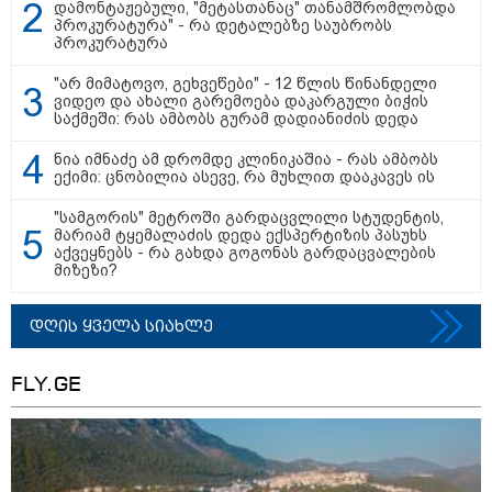
დამონტაჟებული, "მეტასთანაც" თანამშრომლობდა
მამიდის ემოციურ მონათხრობს
პროკურატურა" - რა დეტალებზე საუბრობს
აქვეყნებს
20:58 / 07-08-2026
პროკურატურა
"იპოვონ ერთი გოგონა, ვისაც
გიგა სექსუალურად ავიწროებდა
"არ მიმატოვო, გეხვეწები" - 12 წლის წინანდელი
- თუ გამოჩნდება ასეთი
ვიდეო და ახალი გარემოება დაკარგული ბიჭის
გოგონა, 10 000 ლარს
საქმეში: რას ამბობს გურამ დადიანიძის დედა
ოფიციალურად, სახალხოდ
გადავცემ" - გიგა ავალიანის
დედა განცხადებას ავრცელებს
ნია იმნაძე ამ დრომდე კლინიკაშია - რას ამბობს
ექიმი: ცნობილია ასევე, რა მუხლით დააკავეს ის
10:45 / 07-08-2026
"აშშ კვლავაც ღრმად
"სამგორის" მეტროში გარდაცვლილი სტუდენტის,
შეშფოთებულია რუსეთის მიერ
მარიამ ტყემალაძის დედა ექსპერტიზის პასუხს
საქართველოს ტერიტორიის
აქვეყნებს - რა გახდა გოგონას გარდაცვალების
განგრძობადი ოკუპაციით" -
მიზეზი?
აშშ-ის საელჩო
დღის ყველა სიახლე
17:12 / 07-08-2026
ორთოდონტია – რატომ უნდა
FLY.GE
უმკურნალოთ თანკბილვის
დარღვევებს დროულად?