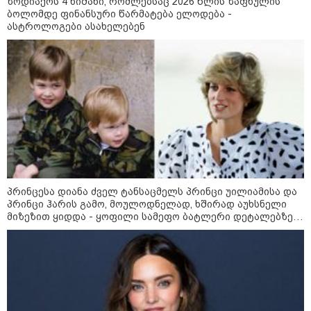
ზოდიაქოს 4 ნიშანი, რომლებსაც 2026 წლის ზაფხულის
23:40 / 07-08-2026
ბოლომდე ფინანსური წარმატება ელოდება -
იტალიამ ყველა ქალაქში
ასტროლოგები ასახელებენ
განგაშის წითელი დონე
გამოაცხადა
22:45 / 07-08-2026
14 წლის მოზარდმა საკუთარი
პაპა და ბებია მოკლა, შემდეგ კი
სკოლაში ცეცხლი გახსნა - რა
დეტალები ხდება ცნობილი
ბანგკოკში მომხდარი
ტრაგედიიდან
პრინცესა დიანა ძველ ტანსაცმელს პრინცი უილიამისა და
პრინცი ჰარის გამო, მოულოდნელად, ხშირად აუხსნელი
13:24 / 07-08-2026
მიზეზით ყიდდა - ყოფილი სამეფო ბატლერი დეტალებზე
ევროპაში საწვავის ფასები
საკუთარ წიგნში საუბრობს
მკვეთრად შეიცვალა - რომელ
ქვეყნებშია ბენზინი ყველაზე
ძვირი და ყველაზე იაფი
09:05 / 07-08-2026