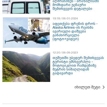
აღმოაჩინეს - ბრაზილიაში
რაკეტის ფრაგმენტის
მომხდარი უცნაური
მთვარესთან შეჯახების
შემთხვევის დეტალები
ამსახველი კადრები -
ორბიტალურმა აპარატმა
მთვარის ზედაპირი შეჯახებამდე
19:18 / 06-01-2024
და შეჯახების შემდეგ გადაიღო
აფეთქება ფრენის დროს -
Alaska Airlines-ის რეისმა
10:45 / 07-08-2026
ავარიული დაშვება
"აშშ კვლავაც ღრმად
განახორციელა
შეშფოთებულია რუსეთის მიერ
(ფოტო+ვიდეო)
საქართველოს ტერიტორიის
განგრძობადი ოკუპაციით" -
აშშ-ის საელჩო
12:20 / 06-09-2023
თუშეთში უბედურ შემთხვევას
ტურისტი ემსხვერპლა -
17:12 / 07-08-2026
მოტოციკლით რამდენიმე
ორთოდონტია – რატომ უნდა
მეტრის სიმაღლიდან
უმკურნალოთ თანკბილვის
გადავარდა
დარღვევებს დროულად?
იხილეთ მეტი