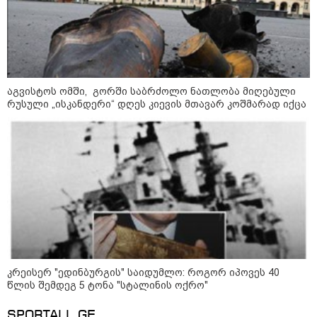
11:40 / 07-08-2026
"დაკავებულია 3 პირი, რომლებიც
აგვისტოს ომში, გორში საბრძოლო ნათლობა მიღებული
სისტემატურად ამზადებდნენ ცნობილი
რუსული „ისკანდერი“ დღეს კიევის მთავარ კოშმარად იქცა
ბრენდების ფალსიფიცირებულ ვისკისა და
სხვა ალკოჰოლურ სასმელებს" -
საგამოძიებო სამსახური
17:07 / 07-08-2026
"მტკიცებულებების არ
არსებობის საფუძველზე, ნია
იმნაძის აღკვეთის ღონისძიების
გარეშე დატოვებას
მოვითხოვთ" - ადვოკატი
კრეისერ "ედინბურგის" საიდუმლო: როგორ იპოვეს 40
წლის შემდეგ 5 ტონა "სტალინის ოქრო"
16:26 / 07-08-2026
ადვოკატი ნია იმნაძის
SPORTALL.GE