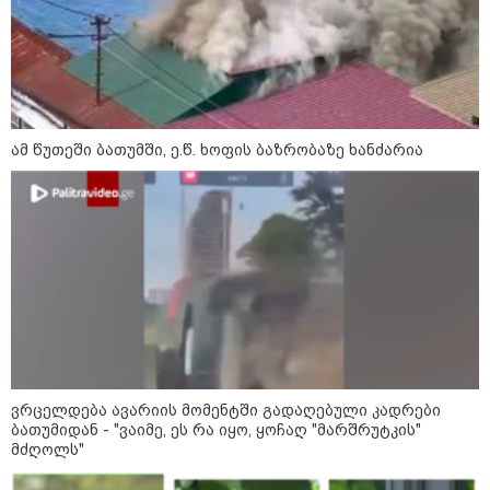
ამ წუთეში ბათუმში, ე.წ. ხოფის ბაზრობაზე ხანძარია
15:42 / 07-08-2026
"საიდან იცის, მან სინამდვილეში რა
ხდებოდა... აფხაზეთის ომში თუ არ
ვცდები სამჯერ არის ნამყოფი, არც
ერთხელ 10 დღეს არ ცდებოდა" - გია
ყარყარაშვილი გიორგი ბარამიძის
განცხადებაზე
ვრცელდება ავარიის მომენტში გადაღებული კადრები
ბათუმიდან - "ვაიმე, ეს რა იყო, ყოჩაღ "მარშრუტკის"
მძღოლს"
10:58 / 06-08-2026
"დადგება დრო და თქვენი