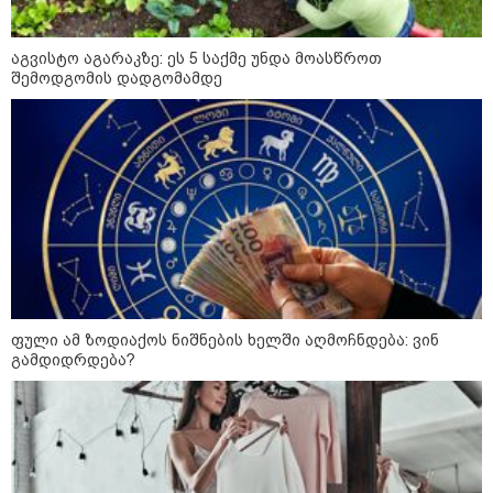
როდესაც დავურეკე გურამის
დედას ცალსახად განაცხადა..." -
რას ამბობს ადვოკატი ტარიელ
აგვისტო აგარაკზე: ეს 5 საქმე უნდა მოასწროთ
კაკაბაძე?
შემოდგომის დადგომამდე
"- გათა***ბულო, წადი და დაწერე
განცხადება თუ დანაშაულს
ჩავდივარ...- მემუქრები?" -
სოციალურ ქსელში სკანდალური
კადრები ვრცელდება
პოლიტიკა
ფული ამ ზოდიაქოს ნიშნების ხელში აღმოჩნდება: ვინ
გამდიდრდება?