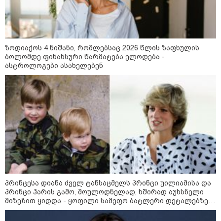
ჰეგსეთს დაუპირისპირდა:
დეტალები
კატეგორიის ყველა სიახლე
ზოდიაქოს 4 ნიშანი, რომლებსაც 2026 წლის ზაფხულის
ბოლომდე ფინანსური წარმატება ელოდება -
ასტროლოგები ასახელებენ
ადვოკატი - მტკიცებულებების არ
არსებობის საფუძველზე, ნია
იმნაძის აღკვეთის ღონისძიების
გარეშე დატოვებას მოვითხოვთ
32 წლის ქალი, რომელიც
მდინარე ხობისწყალში შვილის
პრინცესა დიანა ძველ ტანსაცმელს პრინცი უილიამისა და
გადასარჩენად შევიდა,
პრინცი ჰარის გამო, მოულოდნელად, ხშირად აუხსნელი
მაშველებმა გარდაცვლილი
მიზეზით ყიდდა - ყოფილი სამეფო ბატლერი დეტალებზე
იპოვეს
საკუთარ წიგნში საუბრობს