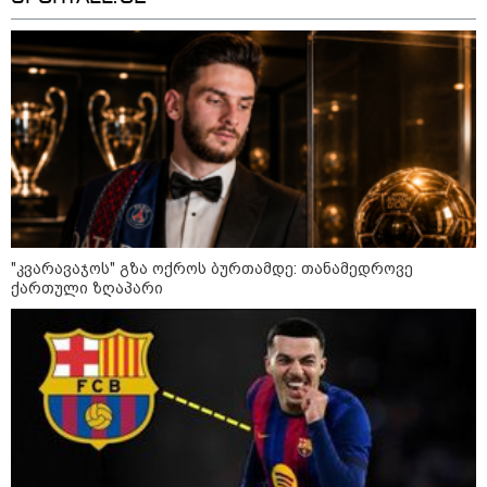
საავადმყოფოში გადაღებულ
კადრებს აქვეყნებს - "რა
მტკიცებულება გაქვთ, რაც
საფუძვლად დაუდეთ
არასრულწლოვნის ამ
მდგომარეობაში ჩაგდებას?"
15:49 / 07-08-2026
"ვესაუბრე ვიდეოს ავტორს...
მიდასტურებს, რომ ის
იმყოფებოდა ადგილზე, თავად
იღებდა ვიდეოს...
საყურადღებოა გურამ
დადიანიძის ტონი" - ადვოკატი
ახალი დეტალებით
"კვარავაჯოს" გზა ოქროს ბურთამდე: თანამედროვე
ქართული ზღაპარი
13:52 / 07-08-2026
"ანასტასია არათუ იცნობდა მის
შვილს, სახელი და გვარიც არ
იცოდა და სიკვდილი რა
მოტივით ენდომებოდა უცნობი
ადამიანის?!" - რას წერს გიგა
ავალიანის საქმეზე დაკავებული
ანასტასია ბერუაშვილის დედა
კატეგორიის ყველა სიახლე