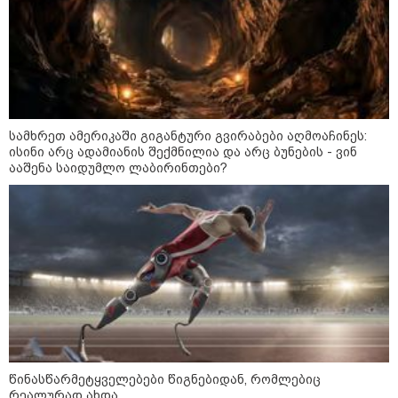
სამხრეთ ამერიკაში გიგანტური გვირაბები აღმოაჩინეს:
ისინი არც ადამიანის შექმნილია და არც ბუნების - ვინ
ააშენა საიდუმლო ლაბირინთები?
09:52 / 07-08-2026
"რაკეტები ჩვენც გვჭირდება" - დონალდ
ტრამპი უკრაინისთვის Patriot-ის
რაკეტების გაგზავნაზე
13:24 / 07-08-2026
ევროპაში საწვავის ფასები
წინასწარმეტყველებები წიგნებიდან, რომლებიც
მკვეთრად შეიცვალა - რომელ
ქვეყნებშია ბენზინი ყველაზე
რეალურად ახდა