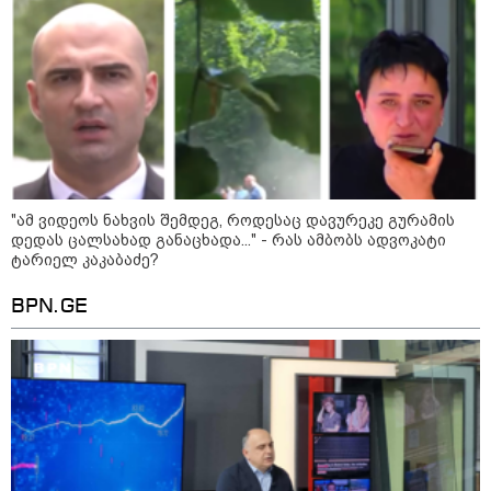
დღევანდელი "პოსტაობა"
საკუთარ თავთან
შეგარცხვენთ... თქვენი
შეცდომა არის დანაშაულის
ტოლფასი" - ეკა კუპატაძე ნანუკა
ჟორჟოლიანს
09:33 / 05-08-2026
"მამის მიერ ცოტნესთვის
დატოვებულ სახლში
თვითნებურად ცხოვრობს
ადამიანი, რომელიც ზვიადის
ანდერძში ერთი სიტყვითაც კი
"ამ ვიდეოს ნახვის შემდეგ, როდესაც დავურეკე გურამის
არ არის მოხსენიებული" - ანა
დედას ცალსახად განაცხადა..." - რას ამბობს ადვოკატი
ჯაბაური
ტარიელ კაკაბაძე?
09:32 / 05-08-2026
BPN.GE
"4 დღე უწყლოდ და უპუროდ
გაატარეს, მათ სიცოცხლე
დავუბრუნეთ" - ქართველი
მეზღვაური წერს, რომ 36
მიგრანტი, მათ შორის, ორსული
გოგონა გადაარჩინა
12:20 / 04-08-2026
"როცა კანონიკიდან
გამომდინარე, მართებულად