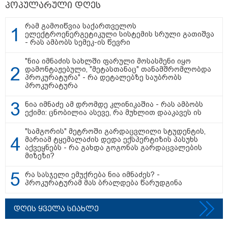
პოპულარული დღეს
თბილისი - ანტალია 830.20
ლარიდან
რამ გამოიწვია საქართველოს
ელექტროენერგეტიკული სისტემის სრული გათიშვა
- რას ამბობს სემეკ-ის წევრი
"ნია იმნაძის სახლში ფარული მოსასმენი იყო
დამონტაჟებული, "მეტასთანაც" თანამშრომლობდა
თბილისი - ჰერაკლიონი 1835.90
პროკურატურა" - რა დეტალებზე საუბრობს
ლარიდან
პროკურატურა
ნია იმნაძე ამ დრომდე კლინიკაშია - რას ამბობს
ექიმი: ცნობილია ასევე, რა მუხლით დააკავეს ის
"სამგორის" მეტროში გარდაცვლილი სტუდენტის,
თბილისი - ბუდაპეშტი 1609.70
მარიამ ტყემალაძის დედა ექსპერტიზის პასუხს
ლარიდან
აქვეყნებს - რა გახდა გოგონას გარდაცვალების
მიზეზი?
რა სასჯელი ემუქრება ნია იმნაძეს? -
პროკურატურამ მას ბრალდება წარუდგინა
თბილისი - რომი 799.30 ლარიდან
დღის ყველა სიახლე