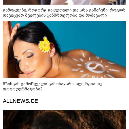
გამოცდები, როგორც გაკვეთილი და არა განაჩენი: როგორ
ფული ამ ზოდიაქოს ნიშნების
დავიცვათ შვილების ჯანმრთელობა და მომავალი
ხელში აღმოჩნდება: ვინ
გამდიდრდება?
როგორ ჩავიცვათ 40 წლის
შემდეგ: მილიონერების
სტილისტის 8 ოქროს წესი და
აუცილებელი სამოსი
მზისგან გამოწვეული გამონაყარი: ალერგია თუ
ფოტოდერმატოზი?
მსოფლიო
ALLNEWS.GE