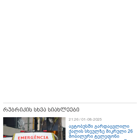
დაიწყო
13:27 / 07-08-2026
"სტუმართმოყვარე ხალხი ვართ - რუსს, ყაზახს,
უკრაინელს, შვეიცარიელს, იტალიელს, ამერიკელს,
შეუძლია ჩამოვიდეს, დახარჯოს ფული... არავინ
შეზღუდული არაა" - კალაძე
11:22 / 07-08-2026
ანჯელინა ჯოლის ძმა ცოლს
დაშორდა და აღიარა, რომ გეია
- "ბავშვობაში გიჟურად
მიყვარდა დისნეის პრინცესები"
რუბრიკის სხვა სიახლეები
21:26 / 01-08-2025
ავტობუსში გარდაცვლილი
09:50 / 07-08-2026
ქალის სხეულზე მიკრული 26
მობილური ტელეფონი
გამოქვეყნდა SpaceX-ის