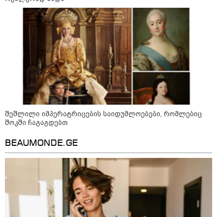
ძვირი და ყველაზე იაფი
09:05 / 07-08-2026
მკვლელობა პირდაპირ ეთერში:
ცნობილ "ტიკტოკერს" ლაივის
დროს ესროლეს, ის ადგილზე
გარდაიცვალა - რას ამბობს
მომხდარზე მექსიკის პოლიცია
შეშლილი იმპერატრიცების საიდუმლოებები, რომლებიც
23:15 / 06-08-2026
შოკში ჩაგაგდებთ
“არ მინდა, ბაიდენივით
სცენიდან გადავარდეს“ -
დონალდ ტრამპის სიტყვით
BEAUMONDE.GE
გამოსვლისას დამსწრეები
სახალისო შემთხვევის მოწმენი
გახდნენ
10:52 / 06-08-2026
ვაშინგტონს რაკეტების
დეფიციტი აქვს? - მედიის
ცნობით, დონალდ ტრამპი პიტ