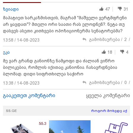
განცხადება
ზვიადი
47
31
მაპატიეთ სარკაზმისთვის, მაგრამ "მაშველი ვერტმფრენი
არ ყავდათ"? მთელი ორი საათი რას ელოდნენ?. ნეტა თუ
დასვეს ასეთი კითხვები ოპოზიციონერმა სენატორებმა?
გამოხმაურება /
2
/
13:58 / 14-08-2023
ეკა
18
4
მე ვარ გრანდ განიონზე ნამყოფი და ძალიან ვიწრო
ბილიკებია, რომლის იქითაც კანიონია. ჩასავრდნებია
ბლომად. დიდი სიფრთხილეა საჭირო
გამოხმაურება /
0
/
13:38 / 14-08-2023
13:24 / 07-08-2026
გააკეთეთ კომენტარი
ყველა კომენტარი
ევროპაში საწვავის ფასები მკვეთრად შეიცვალა -
რომელ ქვეყნებშია ბენზინი ყველაზე ძვირი და
ყველაზე იაფი
SS.GE
როგორ მოხვდე აქ