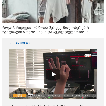
როგორ ჩავიცვათ 40 წლის შემდეგ: მილიონერების
სტილისტის 8 ოქროს წესი და აუცილებელი სამოსი
დღის ვიდეო
13:24 / 07-08-2026
"საქართველოსთვის თქვენზე ნაკლები
მებრძოლის დედა ვატირე!" - რას ამბობს
გიორგი ბარამიძე პროკურატურის
განცხადების შემდეგ
14:20 / 07-08-2026
"ჩემი აზრით, ენამ გაუსწრო
აზრს და არ არის ეს კარგი,
თუმცა თუ რაიმეში არ მეპარება
ეჭვი, გიორგი ბარამიძის