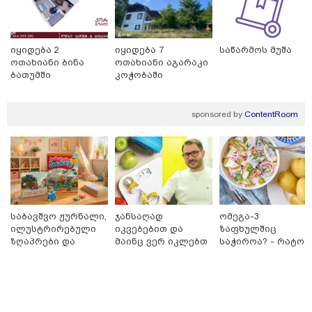
იყიდება 2
იყიდება 7
საწარმოს მუშა
ოთახიანი ბინა
ოთახიანი აგარაკი
ბათუმში
კოჭობაში
sponsored by
ContentRoom
15:47 / 07-08-2026
Tower Group და BREEAM - ხარისხის საერთაშორისო
სტანდარტი ქართულ დეველოპმენტში
საბავშვო ჟურნალი,
ჯანსაღად
ომეგა-3
ილუსტრირებული
იკვებებით და
ზაფხულშიც
ზღაპრები და
მაინც ვერ იკლებთ
საჭიროა? - რატომ
მაგნიტური
წონაში? - ლაშა
არ უნდა ვთქვათ
სათამაშო 9.90
უჩავა მთავარ
უარი თევზზე ცხელ
ლარად - "საბავშვო
მიზეზებზე
დღეებში
კარუსელში"
საუბრობს
ზღაპრების სერია