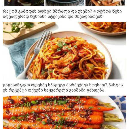
განცხადებას ავრცელებენ
რატომ გამოდის ხორცი მშრალი და უხეში? 4 ოქროს წესი
კატეგორიის ყველა სიახლე
იდეალურად წვნიანი სტეიკისა და მწვადისთვის
პაატა ზაქარეიშვილის მწვავე
პასუხი გიორგი ბარამიძის
სკანდალურ განცხადებაზე -
"ყველაფერი დეტალურად ვიცი...
კამანში მოკლული ქართველები მე
გადმოვასვენე... ბარამიძე კი
გაგისინჯავთ ოდესმე სპაგეტი ბარბექიუს სოუსით? პასტის
ტყუის"
აგვისტოს ომში, გორში
ეს რეცეპტი თქვენი საყვარელი ვახშამი გახდება
საბრძოლო ნათლობა მიღებული
რუსული „ისკანდერი“ დღეს კიევის
მთავარ კოშმარად იქცა
კრეისერ "ედინბურგის" საიდუმლო:
როგორ იპოვეს 40 წლის შემდეგ 5