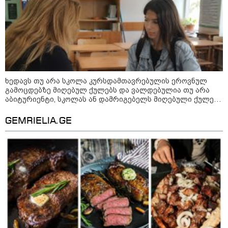
იპოვეს
14:38 / 07-08-2026
სასკოლო ფორმების ჩინეთიდან
საქართველოში მოწოდება სამ
ეტაპად მოხდება - დეტალები
ხედავს თუ არა სკოლა კურსდამთავრებულის ეროვნულ
გამოცდებზე მიღებულ ქულებს და ვალდებულია თუ არა
აბიტურიენტი, სკოლას ან დამრიგებელს მიღებული ქულები
11:42 / 07-08-2026
გაუზიაროს
რატომ ჩაბნელდა საქართველო
GEMRIELIA.GE
მესამედ და გველოდება თუ არა
ზამთარში მასშტაბური
ენერგოკრიზისი - "პრობლემის
მოგვარებას დაახლოებით ერთი
თვე დასჭირდება"
23:14 / 06-08-2026
სამოქალაქო საზოგადოების
წარმომადგენლები 2008 წლის
რუსეთ-საქართველოს აგვისტოს
ომის 18 წლისთავთან
დაკავშირებით ერთობლივ