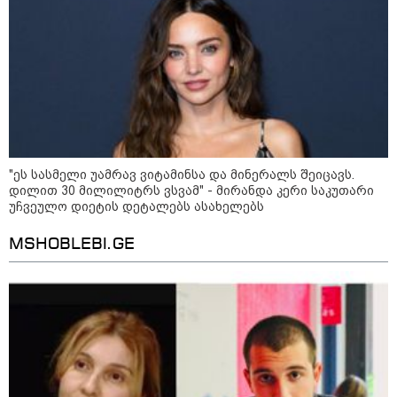
ევროკავშირის პრეს-სპიკერი
რუსეთ-საქართველოს 2008 წლის
ომის 18 წლისთავთან
დაკავშირებით განცხადებას
ავრცელებს
ნია იმნაძის ადვოკატი
საავადმყოფოში გადაღებულ
კადრებს ავრცელებს
"ეს სასმელი უამრავ ვიტამინსა და მინერალს შეიცავს.
დილით 30 მილილიტრს ვსვამ" - მირანდა კერი საკუთარი
უჩვეულო დიეტის დეტალებს ასახელებს
MSHOBLEBI.GE
საზოგადოება