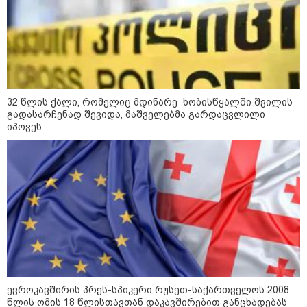
კატეგორიის ყველა სიახლე
32 წლის ქალი, რომელიც მდინარე ხობისწყალში შვილის
გადასარჩენად შევიდა, მაშველებმა გარდაცვლილი
იპოვეს
„რიკოთის მსგავსი რთული
საინჟინრო ობიექტების მოვლა-
პატრონობა განსაკუთრებულ
პასუხისმგებლობას მოითხოვს“-
რატომ გახდა საჭირო გზების
მოვლა-პატრონობისთვის
სახელმწიფო კომპანიის შექმნა
„რუსთაველზე მდებარე
სასტუმროები 40-50%-იან
გაუქმებებს იღებენ, საკმაოდ დიდი
ზარალისკენ წავალთ - მეგონა,
ვიღაც მოიფიქრებდა და ბიზნესს
შეხვდებოდა“
ევროკავშირის პრეს-სპიკერი რუსეთ-საქართველოს 2008
„ფასები 2-3 წელში გაორმაგდება“
წლის ომის 18 წლისთავთან დაკავშირებით განცხადებას