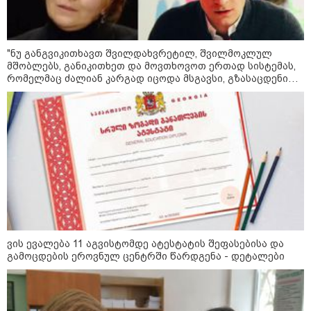
"ნუ განგვიკითხავთ შვილდახვრეტილ, შვილმოკლულ
მშობლებს, განიკითხეთ და მოვთხოვოთ ერთად სისტემას,
რომელმაც ძალიან კარგად იცოდა მსგავსი, გზასაცდენილი
ახალგაზრდების არსებობა და არაფერი გააკეთა მათ
სწორ გზაზე დასაყენებლად…" - იზა ომაძე
09:00 / 07-08-2026
18 წელი აგვისტოს ომიდან - ტრაგიკული
მოვლენების ქრონოლოგია, რომელიც
შესაძლოა, აღარ გვახსოვს
ვის ევალება 11 აგვისტომდე ატესტატის შეფასებისა და
17:01 / 07-08-2026
გამოცდების ეროვნულ ცენტრში წარდგენა - დეტალები
დედა, რომელიც მდინარე
ხობისწყალში შვილის
გადასარჩენად შევიდა,
მაშველებმა გარდაცვლილი