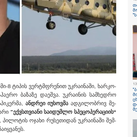
შვილი არ უნახავ
თ
ავალიანის დედ
მ
კომენტარი ნია 
"
დაკავებაზე
რამ გამოიწვია
საქართველოს
ელექტროენერგ
სისტემის სრული
ვითარება იყო" - საფრანგეთში
რას ამბობს სემე
ს დროინდელი 400-ზე მეტი
აღმოაჩინეს
საფრანგეთის 
ტყის ხანძრის შ
მსოფლიო ომის
ასობით ჭურვი ა
"რიგრიგობით
13
ი-8 ტი­პის ვერ­ტმფრე­ნით უკ­რა­ი­ნა­ში, ხარ­კო­
ფეთქდებოდნენ..
"
ა­ე­რო ბა­ზა­ზე და­ეშ­ვა. უკ­რა­ი­ნის სამ­ხედ­რო
მ
ც
SpaceX-ის რაკე
პი­კერ­მა,
ან­დრეი იუსოვ­მა
ად­გი­ლობ­რივ მე­
დ
5-სართულიანი 
მ
და­რი
"ექ­ვსთვი­ა­ნი სა­ი­დუმ­ლო სპე­ცო­პე­რა­ცი­ის“
ზომის ობიექტი 
მთვარეს დაეჯახ
პი­ლო­ტის ოჯა­ხი რუ­სე­თი­დან უკ­რა­ი­ნა­ში შემ­
მოხდება?
იყ­ვა­ნეს.