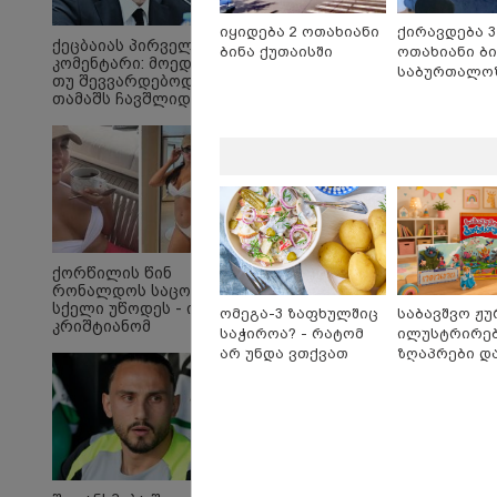
იყიდება 2 ოთახიანი
ქირავდება 3
ქეცბაიას პირველი
ბინა ქუთაისში
ოთახიანი ბი
კომენტარი: მოედანზე
საბურთალო
თუ შევვარდებოდი და
თამაშს ჩავშლიდი,
თორემ...
"ზეწარგადაფარებული
"მა
მკვდარი, უსულოდ
შენ
დაგდებული შვილი არ
არ
ქორწილის წინ
უნახავს იმნაძის დედას"
გი
რონალდოს საცოლეს
- ეკა კუპატაძის
ნია
სქელი უწოდეს - ის
ომეგა-3 ზაფხულშიც
საბავშვო ჟუ
პირველი ემოციური
კრიშტიანომ
კომენტარი ნია იმნაძის
საჭიროა? - რატომ
ილუსტრირე
დაამშვიდა და
დაკავებაზე
არ უნდა ვთქვათ
ზღაპრები დ
მორგანიც
უარი თევზზე ცხელ
მაგნიტური 
გამოექომაგა
დღეებში
9.90 ლარად -
პოლიტიკა
"საბავშვო
კარუსელში"
ზღაპრების 
დაიწყო