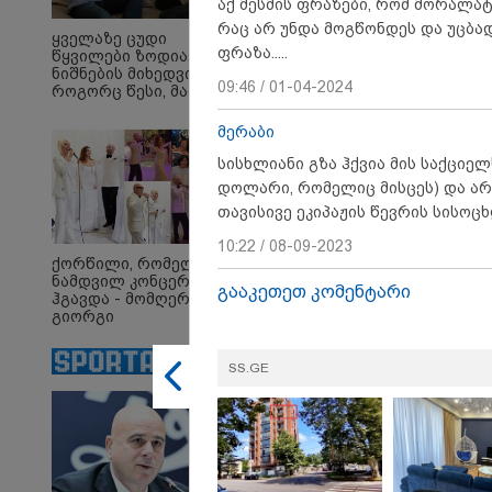
აქ მესმის ფრაზები, რომ მორალატ
რაც არ უნდა მოგწონდეს და უცბად
ყველაზე ცუდი
ფრაზა.....
წყვილები ზოდიაქოს
ნიშნების მიხედვით -
09:46 / 01-04-2024
როგორც წესი, მათ არ
აქვთ ჰარმონიული
23:45 
ურთიერთობა
მერაბი
ტრაგ
- 35 
სისხლიანი გზა ჰქვია მის საქციელ
ქალი
დოლარი, რომელიც მისცეს) და არა
მკვლ
ბრალ
თავისივე ეკიპაჟის წევრის სისოცხ
10:22 / 08-09-2023
ქორწილი, რომელიც
12:38 
ნამდვილ კონცერტს
გააკეთეთ კომენტარი
იტალ
ჰგავდა - მომღერალი
ლატა
გიორგი
რომე
მეფისაშვილი
შემთ
დაქორწინდა (ვიდეო)
გადა
SS.GE
დასუ
სამს
თანა
მანქა