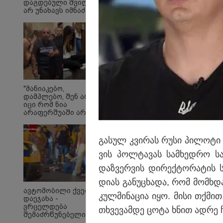
დაგდებული შვილი
არ უნახავს იმნაძის
დედას" - ეკა
კუპატაძის პირველი
ემოციური კომენტარი
ნია იმნაძის
დაკავებაზე
"ნამდვილი საომარი 
მეორე მსოფლიო ომი
"მანიაკებო,
დამპლებო, შენ არ
აუფეთქებელი ჭურვი 
იცი რომ ნია
არაფერშუაში არაა?!"
- გიგა ავალიანის
საქმეზე ნია იმნაძეს
აკავებენ
გა­სულ კვი­რას რუსი პი­ლო­ტი მ
ვის პოლ­ტა­ვას სამ­ხედ­რო სა­ჰ
დაზ­ვერ­ვის დი­რექ­ტო­რა­ტის ს
დი­ას გა­ნუ­ცხა­და, რომ მომ­ხ
ავტომობილი ქვეითს
კულ­მი­ნა­ცია იყო. მისი თქმით, 
დაეჯახა -
ვრცელდება
თხვე­ვამ­დე ცოტა ხნით ადრე ჩა­
შემაძრწუნებელი
კადრები მერაბ