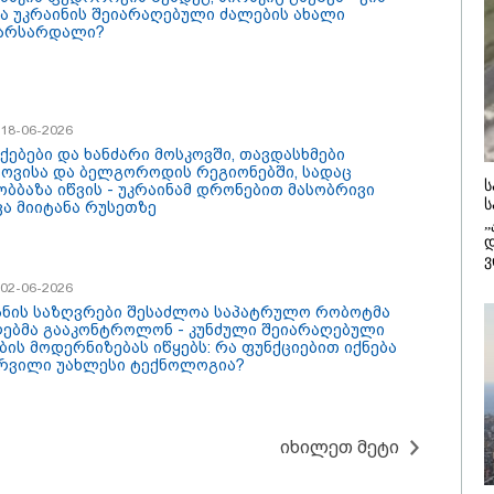
/ 05-08-2026
16:11 / 05-08-
ბა უკრაინის შეიარაღებული ძალების ახალი
რთვაში, რომელიც
არსარდალი?
იის ყრილობაზე
 მე-7 და მე-10
"სკოლის ფ
წრე საზოგადოებას
ელებს სკოლებში
რეალიზაცი
ნეს?
ი
სექტემბრი
ლმძღვანელოები,
და იქნება
ი პროგრამები
საცალო, ა
დებათ -
გაყიდვის რ
/ 18-06-2026
კვეთილო პროცესში
მიქანაძე
ქებები და ხანძარი მოსკოვში, თავდასხმები
ფონების
ოვისა და ბელგოროდის რეგიონებში, სადაც
კატეგორიის ყველა სიახლე
ყენება იზღუდება
ს
ობბაზა იწვის - უკრაინამ დრონებით მასობრივი
ს
ვა მიიტანა რუსეთზე
„
დ
ვ
/ 02-06-2026
ანის საზღვრები შესაძლოა საპატრულო რობოტმა
ებმა გააკონტროლონ - კუნძული შეიარაღებული
ბის მოდერნიზებას იწყებს: რა ფუნქციებით იქნება
რვილი უახლესი ტექნოლოგია?
იხილეთ მეტი
რთი მხრივ დენი
რა მანძილზე
ირდება, მისი მეოცედი
აფიქსირებს კამერა
ნინგში მიდის" - სად
გზებზე მანქანის