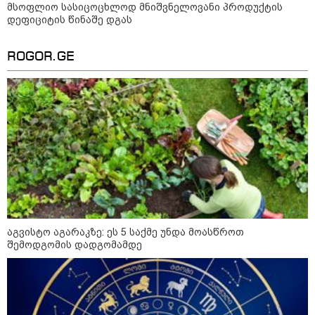
19:03 / 08-08-2026
მსოფლიო სასიცოცხლოდ მნიშვნელოვანი პროდუქტის
"მკაცრად ვგმობთ ირაკლი
დეფიციტის წინაშე დგას
კობახიძის განცხადებას" -
"კოალიცია ცვლილებისთვის"
ROGOR.GE
16:33 / 08-08-2026
"გიორგი ბარამიძემ რაღაც
არასწორად ჩამოაყალიბა,
მაგრამ ნამდვილად არ
ეკუთვნის წიხლი ივანიშვილის
ღალატზე დაფუძნებული
დიქტატურის მსახურებისგან" -
მიხეილ სააკაშვილი
16:22 / 08-08-2026
"აი, ეს არის სამშობლოს
აგვისტო აგარაკზე: ეს 5 საქმე უნდა მოასწროთ
ღალატი" - როგორ ეხმაურება
შემოდგომის დადგომამდე
ნიკა გვარამია აგვისტოს ომთან
დაკავშირებით ირაკლი
კობახიძის განცხადებას?