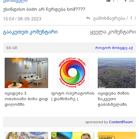
ქართველი
7
50
"კაპროვანში ზღვამ კიდევ ერთი
უსინდისო ბიძო არ ჩერდება ხომ????
ჭურვი გამორიყა, ადგილზე
მობილიზებულია პოლიცია და
გამოხმაურება /
1
/
15:04 / 08-09-2023
სამაშველო" - რას წერს და რა
კადრებს აქვეყნებს თათია
ნიკოლაშვილი?
გააკეთეთ კომენტარი
ყველა კომენტარი
12:18 / 08-08-2026
SS.GE
როგორ მოხვდე აქ
"რუსეთმა განახორციელა
საქართველოს ტერიტორიების
20%-ის ოკუპაცია და
სააკაშვილის, მისი რეჟიმის
ღალატი ვერანაირად ვერ
გადაფარავს ამ დანაშაულს" -
ირაკლი კობახიძე
13:16 / 08-08-2026
იყიდება 3
ფოტო ოპერატორის
იყიდება მიწის
"ძალიან ბევრ ინფორმაციას
ოთახიანი ბინა დიდ
( დამხმარე )
ნაკვეთი
ვიღებთ ხალხისგან" - რას წერს
დიღომში
ტაბახმელაში
ადვოკატი ტარიელ კაკაბაძე
sponsored by
ContentRoom