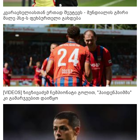
გამდიდრდება?
კვარაცხელიასთან ერთად შეუტევს - მუნდიალის გმირი
მალე პსჟ-ს ფეხბურთელი გახდება
როგორ ჩავიცვათ 40 წლის
შემდეგ: მილიონერების
სტილისტის 8 ოქროს წესი და
აუცილებელი სამოსი
მსოფლიო
[VIDEOS] ზივზივაძემ ჩემპიონატი გოლით, "ჰაიდენჰაიმმა"
კი გამარჯვებით დაიწყო