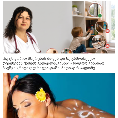
18:35 / 08-08-2026
"ბულგარეთის საჰაერო
სივრცეში დრონი აფეთქდა" -
ბულგარეთის პრემიერ-მინისტრი
17:13 / 08-08-2026
"დასავლეთმა საქართველო
„ნუ ენდობით მწერების ბადეს და ნუ გამოიწვევთ
ჩვენ წინააღმდეგ
ღებინებას ქიმიის გადაყლაპვისას“ - როგორ ვიხსნათ
გეოპოლიტიკური ბრძოლის
ბავშვი კრიტიკულ სიტუაციაში, პედიატრ სალომე
უგუნურ იარაღად გამოიყენა" -
ახვლედიანის რჩევები
დიმიტრი მედვედევი
23:40 / 07-08-2026
იტალიამ ყველა ქალაქში
განგაშის წითელი დონე
გამოაცხადა