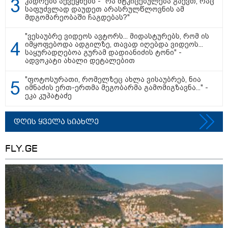
კადრებს აქვეყნებს - "რა მტკიცებულება გაქვთ, რაც
საფუძვლად დაუდეთ არასრულწლოვნის ამ
მდგომარეობაში ჩაგდებას?"
"ვესაუბრე ვიდეოს ავტორს... მიდასტურებს, რომ ის
იმყოფებოდა ადგილზე, თავად იღებდა ვიდეოს...
საყურადღებოა გურამ დადიანიძის ტონი" -
ადვოკატი ახალი დეტალებით
"ფოტოსურათი, რომელზეც ახლა ვისაუბრებ, ნია
იმნაძის ერთ-ერთმა მეგობარმა გამომიგზავნა..." -
ეკა კუპატაძე
დღის ყველა სიახლე
11:36 / 08-08-2026
წელიწადნახევარში საქართველოში 164
FLY.GE
ადამიანი დაიკარგა - 57 პირს ამ დრომდე
ეძებენ
21:33 / 08-08-2026
ნია იმნაძის ბებია მიმართვას
ავრცელებს - "კონკრეტულად
როდის, სად და რა სიტყვებით
წააქეზა ნია იმნაძემ