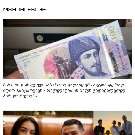
MSHOBLEBI.GE
კატეგორიის ყველა სიახლე
"უნდა დაგვხვრიტოთ? - არა,
თქვენი დახვრეტა რაში გვაწყობს,
გუდაუთაში ქართველ ტყვეებში
უნდა გადაგცვალოთ..."
ბანკები გარკვეულ საბარათე გადახდებს ავტომატურად
აღარ გაატარებენ - რეგულაცია 60 წელს გადაცილებულ
როდის დაიწყო რეალურად
პირებს შეეხება
საქართველო-რუსეთის ომი და
მთავარი შეცდომა, რომელიც
საბედისწერო გამოდგა
შავ ზღვაში გემებზე