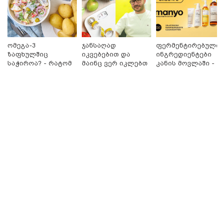
თბილისი - ანტალია 780.80
ლარიდან
ომეგა-3
ჯანსაღად
ფერმენტირებული
ზაფხულშიც
იკვებებით და
ინგრედიენტები
საჭიროა? - რატომ
მაინც ვერ იკლებთ
კანის მოვლაში -
არ უნდა ვთქვათ
წონაში? - ლაშა
კორეული
უარი თევზზე ცხელ
უჩავა მთავარ
ინოვაციური
თბილისი - ჰერაკლიონი 1103.80
დღეებში
მიზეზებზე
ბრენდი Manyo
ლარიდან
საუბრობს
საქართველოშია
თბილისი - ბუდაპეშტი 1421.00
ლარიდან
თბილისი - რომი 1764.80 ლარიდან