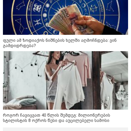
კატეგორიის ყველა სიახლე
ფული ამ ზოდიაქოს ნიშნების ხელში აღმოჩნდება: ვინ
აზერბაიჯანის რკინიგზა ბაქო-
გამდიდრდება?
თბილისი-ბაქოს საერთაშორისო
მარშრუტზე ბილეთების გაყიდვის
პერიოდს ახანგრძლივებს
„წარმოებულია საქართველოში“ -
ქართული თაფლი ჩინეთის
ბაზარზე გასასვლელად ემზადება
- დეტალები
მსოფლიო სასიცოცხლოდ
მნიშვნელოვანი პროდუქტის
როგორ ჩავიცვათ 40 წლის შემდეგ: მილიონერების
დეფიციტის წინაშე დგას
სტილისტის 8 ოქროს წესი და აუცილებელი სამოსი