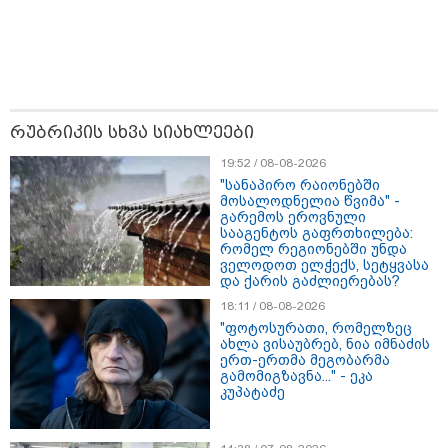
რუბრიკის სხვა სიახლეები
მნიშვნელოვანი ინფორმაცია
19:52 / 08-08-2026
"სანაპირო რაიონებში
მოსალოდნელია წვიმა" -
გარემოს ეროვნული
სააგენტოს გაფრთხილება:
რომელ რეგიონებში უნდა
ველოდოთ ელჭექს, სეტყვასა
და ქარის გაძლიერებას?
18:11 / 08-08-2026
"ფოტოსურათი, რომელზეც
ახლა ვისაუბრებ, ნია იმნაძის
ერთ-ერთმა მეგობარმა
გამომიგზავნა..." - ეკა
კუპატაძე
11:13 / 05-08-2026
Hisense წარმოგიდგენთ გზავნილს "ინოვაციები
უკეთესი ცხოვრებისათვის" FIFA-ს 2026 წლის
მსოფლიო ჩემპიონატზე™