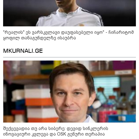
"რეალის" ეს ვარსკვლავი დაუფასებელი იყო" - ჩიჩარიტომ
ყოფილ თანაგუნდელზე ისაუბრა
MKURNALI.GE
13:15 / 08-08-2026
უძველესი სენი და ეპიდემია: აშშ-ში
ერთდროულად კეთრს და ნაწლავურ
ინფექციას ებრძვიან - რა უნდა ვიცოდეთ
და რამდენად სახიფათოა
21:17 / 08-08-2026
აშშ-მა საქართველოში
დაფუძნებული კრიპტოკომპანია
დაასანქცირა
შექცევადია თუ არა სიბერე: დევიდ სინკლერის
ინოვაციური კვლევა და OSK გენური თერაპია