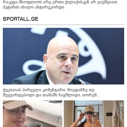
რაკეტა მსოფლიოს არც ერთი ქალაქისკენ არ გაუშვიათ:
პუტინის ახალი ანტირეკორდი
SPORTALL.GE
09:32 / 05-08-2026
"4 დღე უწყლოდ და უპუროდ გაატარეს,
მათ სიცოცხლე დავუბრუნეთ" - ქართველი
მეზღვაური წერს, რომ 36 მიგრანტი, მათ
შორის, ორსული გოგონა გადაარჩინა
09:33 / 05-08-2026
ქეცბაიას პირველი კომენტარი: მოედანზე თუ
"მამის მიერ ცოტნესთვის
შევვარდებოდი და თამაშს ჩავშლიდი, თორემ...
დატოვებულ სახლში
თვითნებურად ცხოვრობს
ადამიანი, რომელიც ზვიადის
ანდერძში ერთი სიტყვითაც კი
არ არის მოხსენიებული" - ანა
ჯაბაური