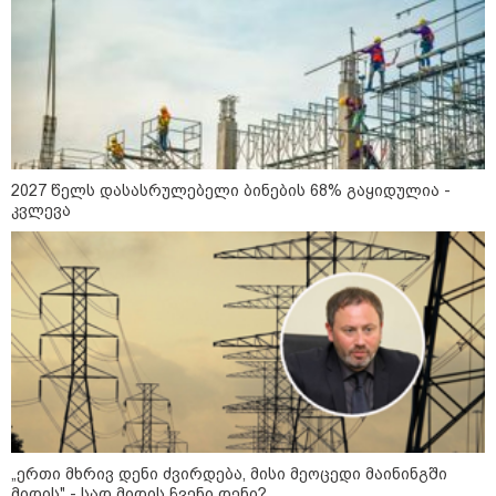
კასპიის ზღვა: სამი ქვეყნის
დაპირისპირების ახალი
ადგილი - რა სტრატეგიული
მნიშვნელობა აქვს ამ ადგილს
09:42 / 22-07-2026
რუსეთის ქალაქებში,
2027 წელს დასასრულებელი ბინების 68% გაყიდულია -
კრასნოდარსა და ნევინომისკში,
კვლევა
Wildberries-ის ლოგისტიკურ
ცენტრებზე თავდასხმა მოხდა-
არიან დაშავებულები
08:51 / 22-07-2026
ზელენსკიმ ფედოროვის
შემდეგ, სირსკიც გაუშვა - ვინ
იქნება უკრაინის შეიარაღებული
ძალების ახალი
მთავარსარდალი?
„ერთი მხრივ დენი ძვირდება, მისი მეოცედი მაინინგში
კატეგორიის ყველა სიახლე
მიდის" - სად მიდის ჩვენი დენი?