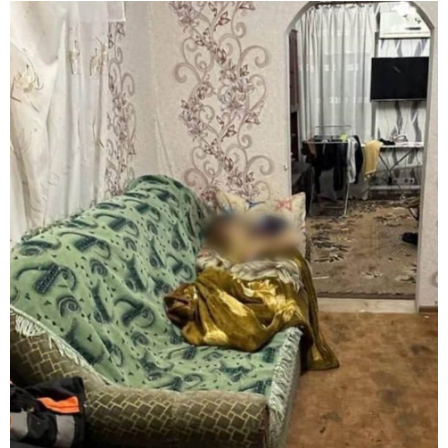
09:33 / 05-08-2026
"მამის მიერ ცოტნესთვის დატოვებულ სახლში
თვითნებურად ცხოვრობს ადამიანი, რომელიც
ზვიადის ანდერძში ერთი სიტყვითაც კი არ არის
მოხსენიებული" - ანა ჯაბაური