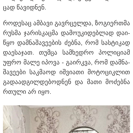
ცად წა­ვიდ­ნენ.
რო­დე­საც ამ­ბა­ვი გავ­რცელ­და, ზო­გი­ერ­თმა
მნიშვნელოვანი ინფორმაცია
რუს­მა ჯა­რის­კაც­მა და­მო­უ­კი­დებ­ლად და­ი­
წყო დამ­ნა­შა­ვე­ე­ბის ძებ­ნა, რომ სას­ტი­კად
და­ე­სა­ჯათ. თუმ­ცა სამ­ხედ­რო პო­ლი­ცი­ამ
უფრო მალე იპო­ვა - გა­ირ­კვა, რომ დამ­ნა­
შა­ვე­ე­ბი საკ­მა­ოდ იშ­ვი­ა­თი მო­ტო­ციკ­ლით
გა­და­ად­გილ­დე­ბოდ­ნენ და მათი მო­ძებ­ნა
რთუ­ლი არ იყო.
11:58 / 03-08-2026
ოქროსფერი კანი და წვნიანი შიგთავსი: როგორ
მოვამზადოთ სწორად პრემიუმ ხარისხის სოსისი -
რჩევები "შეფმაისტერის" ტექნოლოგისგან