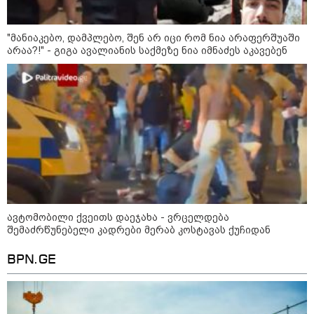
"მანიაკებო, დამპლებო, შენ არ იცი რომ ნია არაფერშუაში
არაა?!" - გიგა ავალიანის საქმეზე ნია იმნაძეს აკავებენ
14:40 / 05-08-2026
პუტინმა უკრაინის წინააღმდეგ მებრძოლი
დაჯგუფებების ხელმძღვანელობაში
საკადრო ცვლილებები განახორციელა
12:46 / 01-08-2026
ავტომობილი ქვეითს დაეჯახა - ვრცელდება
"რუსეთში შესაძლოა, საომარი
შემაძრწუნებელი კადრები მერაბ კოსტავას ქუჩიდან
მდგომარეობა გამოცხადდეს" -
გენერალ-მაიორ ვახტანგ
კაპანაძის ანალიზი
BPN.GE
08:24 / 29-07-2026