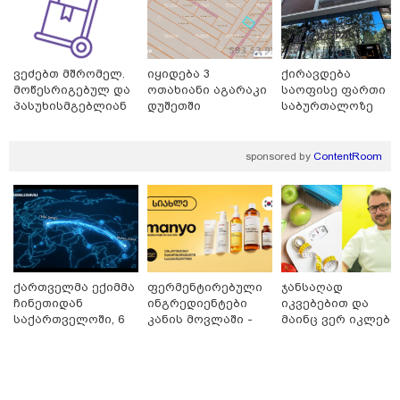
სამსახურის თანამშრომლებმა
ნაგვის მანქანაში იპოვეს
11:10 / 05-08-2026
ვეძებთ მშრომელ.
იყიდება 3
ქირავდება
"სირცხვილი შიგნიდან
მოწესრიგებულ და
ოთახიანი აგარაკი
საოფისე ფართი
მღრღნიდა“ - FBI-ის აგენტმა
პასუხისმგებლიან
დუშეთში
საბურთალოზე
აღიარა, რომ "მტრული ქვეყნის“
თანამშრომელს.
ანგარიშებიდან 1 მილიონი
დოლარი მოიპარა
sponsored by
ContentRoom
კატეგორიის ყველა სიახლე
მკითხველის რჩევით
ქართველმა ექიმმა
ფერმენტირებული
ჯანსაღად
ჩინეთიდან
ინგრედიენტები
იკვებებით და
საქართველოში, 6
კანის მოვლაში -
მაინც ვერ იკლებთ
000 კილომეტრის
კორეული
წონაში? - ლაშა
დაშორებით,
ინოვაციური
უჩავა მთავარ
ტელერობოტული
ბრენდი Manyo
მიზეზებზე
ოპერაცია ჩაატარა
საქართველოშია
საუბრობს
- ისტორია