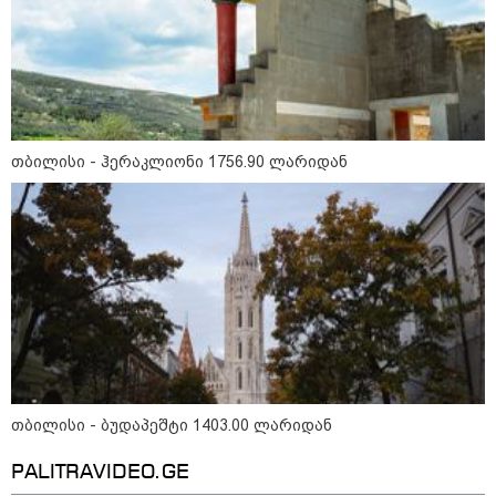
"სკოლის ფორმების
რეალიზაცია 1-ელი
სექტემბრიდან დაიწყება და
იქნება როგორც საცალო, ასევე
ონლაინ გაყიდვის რეჟიმი" -
გივი მიქანაძე
კატეგორიის ყველა სიახლე
თბილისი - ჰერაკლიონი 1756.90 ლარიდან
2027 წელს დასასრულებელი
ბინების 68% გაყიდულია - კვლევა
თბილისი - ბუდაპეშტი 1403.00 ლარიდან
„ერთი მხრივ დენი ძვირდება, მისი
მეოცედი მაინინგში მიდის" - სად
მიდის ჩვენი დენი?
PALITRAVIDEO.GE