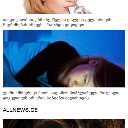
შტურმი ტვინზე და პოლიტიკური
პოლარიზაციის მეტასტაზები: რა
თუ დილაობით, უზმოზე, წყლის დალევა გულისრევის
ემართება ადამიანის ფსიქიკას,
შეგრძნებას იწვევს - რა უნდა ვიცოდეთ
როდესაც მედიიდან და
სოცქსელებიდან მუდმივად
ლანძღვა-გინება ესმის?! -
ფსიქოლოგ ზურა მხეიძის ანალიზი
სამართალი
ექიმი ამსხვრევს მითს: საღამოს პოპულარული რიტუალი
ყოველთვის არ არის საზიანო ძილისთვის
ALLNEWS.GE