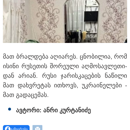
მსოფლიო
მათ ბრალ­დე­ბა აღი­ა­რეს. ცნო­ბი­ლია, რომ
ისი­ნი რუ­სე­თის შო­რე­უ­ლი აღ­მო­სავ­ლე­თი­
დან არი­ან. რუსი ჯა­რის­კა­ცე­ბის ნა­წი­ლი
მათ დახ­ვრე­ტას ითხოვს, უკ­რა­ი­ნე­ლე­ბი -
მათ გა­და­ცე­მას.
14:08 / 05-08-2026
ავ­ტო­რი: ანრი კურ­ტა­ნი­ძე
ლაიფციგის აეროპორტში უკრაინულ
თვითმფრინავთან ახლოს ასაფეთქებელი
გაზიარება