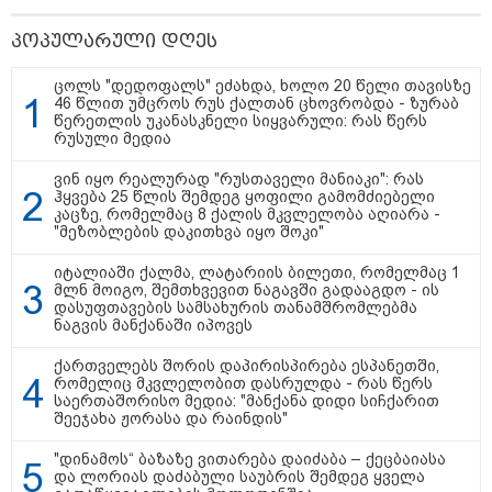
პოპულარული დღეს
ცოლს "დედოფალს" ეძახდა, ხოლო 20 წელი თავისზე
46 წლით უმცროს რუს ქალთან ცხოვრობდა - ზურაბ
წერეთლის უკანასკნელი სიყვარული: რას წერს
რუსული მედია
ვინ იყო რეალურად "რუსთაველი მანიაკი": რას
ჰყვება 25 წლის შემდეგ ყოფილი გამომძიებელი
კაცზე, რომელმაც 8 ქალის მკვლელობა აღიარა -
"მეზობლების დაკითხვა იყო შოკი"
იტალიაში ქალმა, ლატარიის ბილეთი, რომელმაც 1
მლნ მოიგო, შემთხვევით ნაგავში გადააგდო - ის
დასუფთავების სამსახურის თანამშრომლებმა
ნაგვის მანქანაში იპოვეს
13:53 / 05-08-2026
ქართველებს შორის დაპირისპირება ესპანეთში,
რომელიც მკვლელობით დასრულდა - რას წერს
"ვისურვებდით, რომ თინა ბოკუჩავა
საერთაშორისო მედია: "მანქანა დიდი სიჩქარით
შეეჯახა ჟორასა და რაინდის"
ყრილობას დაესწროს" - ანი წითლიძე
"დინამოს“ ბაზაზე ვითარება დაიძაბა – ქეცბაიასა
და ლორიას დაძაბული საუბრის შემდეგ ყველა
17:55 / 05-08-2026