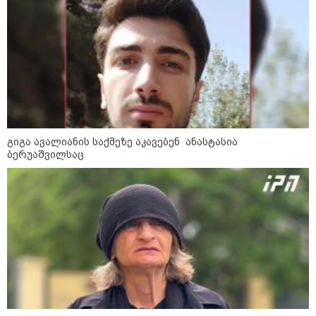
09:12 / 05-08-2026
14 გარდაცვლილი, 22
დაშავებული, მასშტაბური
ხანძარი - რუსეთმა კიევზე
იერიში ბალისტიკური
რაკეტებით მიიტანა
14:13 / 04-08-2026
მორიგი თავდასხმა რუსეთში,
ნავთობგადამამუშავებელ
გიგა ავალიანის საქმეზე აკავებენ ანასტასია
ქარხანაზე - რა დეტალებია
ბერუაშვილსაც
ცნობილი
09:20 / 04-08-2026
შვიდი გარდაცვლილი და 40
დაშავებული - რუსეთში
აცხადებენ, რომ უკრაინული
დრონი დამსვენებლებით სავსე
სანაპიროზე აფეთქდა (ვიდეო)