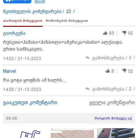
მოწყობილობით აღჭურვილი დრონი
აღმოაჩინეს - რას წერს მედია
მკითხველის კომენტარები /
22
/
თარიღის მიხედვით
მოწონების მიხედვით
23:45 / 05-08-2026
ტრაგედია შოტლანდიაში - 35
გიორგუნა
93
55
წლის მამას 9 წლის
რუსეთი=ჰამასი=ჰიზბოლა=ამერიკა=ისისი= ალქაიდა.
ქალიშვილის მკვლელობაში
ედება ბრალი
ერთი საძმაკაცოა.
გამოხმაურება /
0
/
14:52 / 31-10-2023
Marvel
8
52
13:22 / 05-08-2026
საფრანგეთის სოფელში ტყის
რა ცოტა ყოფნის ამ ხალხს....
ხანძრის შემდეგ მეორე
მსოფლიო ომის დროინდელი
გამოხმაურება /
2
/
14:28 / 31-10-2023
ასობით ჭურვი აღმოაჩინეს -
"რიგრიგობით
გააკეთეთ კომენტარი
ყველა კომენტარი
ფეთქდებოდნენ..."
12:38 / 05-08-2026
SS.GE
როგორ მოხვდე აქ
იტალიაში ქალმა, ლატარიის
ბილეთი, რომელმაც 1 მლნ
მოიგო, შემთხვევით ნაგავში
გადააგდო - ის დასუფთავების