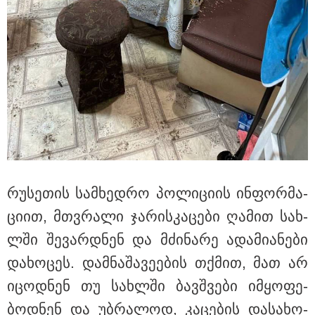
თბილისი - ანტალია 759.90
ლარიდან
თბილისი - ჰერაკლიონი 1756.90
ლარიდან
თბილისი - ბუდაპეშტი 1403.00
ლარიდან
რუ­სე­თის სამ­ხედ­რო პო­ლი­ცი­ის ინ­ფორ­მა­
ცი­ით, მთვრა­ლი ჯა­რის­კა­ცე­ბი ღა­მით სახ­
ლში შე­ვარ­დნენ და მძი­ნა­რე ადა­მი­ა­ნე­ბი
თბილისი - რომი 712.70 ლარიდან
და­ხო­ცეს. დამ­ნა­შა­ვე­ე­ბის თქმით, მათ არ
იცოდ­ნენ თუ სახ­ლში ბავ­შვე­ბი იმ­ყო­ფე­
ბოდ­ნენ და უბ­რა­ლოდ, კა­ცე­ბის და­სა­ხო­