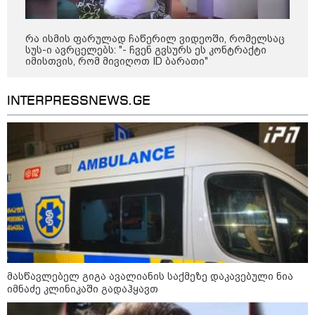
რა ისმის ფარულად ჩაწერილ ვიდეოში, რომელსაც
სუს-ი ავრცელებს: "- ჩვენ გვსურს ეს კონტრაქტი
იმისთვის, რომ მივიღოთ ID ბარათი"
14:23 / 05-08-2026
INTERPRESSNEWS.GE
ევროპელმა და რუსმა ყოფილმა
მაღალჩინოსნებმა უკრაინაში ომთან
დაკავშირებით მოლაპარაკებები
გამართეს - რა არის ცნობილი
შეხვედრაზე
09:55 / 05-08-2026
მორიგი თავდასხმა Wildberries-
ის საწყობზე - დრონებით
თავდასხმის შემდეგ, ტულას
ოლქში მდებარე საწყობში
მასწავლებელ გიგა ავალიანის საქმეზე დაკავებული ნია
ხანძარია
იმნაძე კლინიკაში გადაჰყავთ