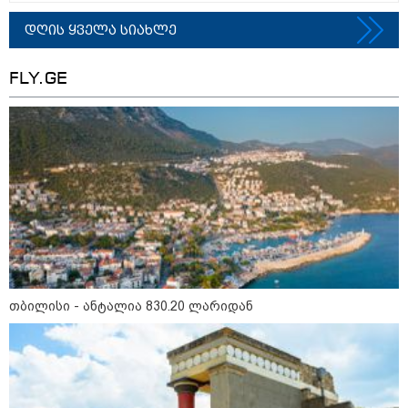
10:58 / 06-08-2026
დღის ყველა სიახლე
"დადგება დრო და თქვენი
დღევანდელი "პოსტაობა"
საკუთარ თავთან
FLY.GE
შეგარცხვენთ... თქვენი
შეცდომა არის დანაშაულის
ტოლფასი" - ეკა კუპატაძე ნანუკა
ჟორჟოლიანს
09:33 / 05-08-2026
"მამის მიერ ცოტნესთვის
დატოვებულ სახლში
თვითნებურად ცხოვრობს
ადამიანი, რომელიც ზვიადის
ანდერძში ერთი სიტყვითაც კი
არ არის მოხსენიებული" - ანა
ჯაბაური
09:32 / 05-08-2026
თბილისი - ანტალია 830.20 ლარიდან
"4 დღე უწყლოდ და უპუროდ
გაატარეს, მათ სიცოცხლე
დავუბრუნეთ" - ქართველი
მეზღვაური წერს, რომ 36
მიგრანტი, მათ შორის, ორსული
გოგონა გადაარჩინა