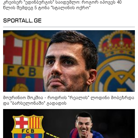
კრეისერ "ედინბურგის" საიდუმლო: როგორ იპოვეს 40
დადგომამდე
წლის შემდეგ 5 ტონა "სტალინის ოქრო"
SPORTALL.GE
ფული ამ ზოდიაქოს ნიშნების
ხელში აღმოჩნდება: ვინ
გამდიდრდება?
როგორ ჩავიცვათ 40 წლის
შემდეგ: მილიონერების
სტილისტის 8 ოქროს წესი და
აუცილებელი სამოსი
მოურინიო შოკშია - როდრის "რეალის" ლოდინი მობეზრდა
და "ბარსელონაში" გადადის
მსოფლიო