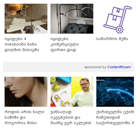
თბილისი - ანტალია 830.20
ლარიდან
იყიდება 4
იყიდება
საწარმოს მუშა
ოთახიანი ბინა
კომერციული
დიღმის მასივში
ფართი დიდ
დიღომში
თბილისი - ჰერაკლიონი 1835.90
ლარიდან
sponsored by
ContentRoom
თბილისი - ბუდაპეშტი 1609.70
ლარიდან
როდის არის ხალი
ჯანსაღად
ქართველმა ექიმმ
საშიში და
იკვებებით და
ჩინეთიდან
როგორია მისი
მაინც ვერ იკლებთ
საქართველოში, 6
მოშორების
წონაში? - ლაშა
000 კილომეტრის
თბილისი - რომი 1032.90 ლარიდან
მარტივი და
უჩავა მთავარ
დაშორებით,