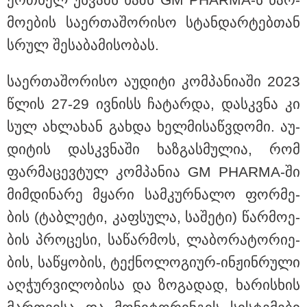
მო­ე­ბის სა­ერ­თა­შო­რი­სო სტან­დარ­ტებ­თან
სასკოლო ფორმების ჩინეთიდან
სრულ შე­სა­ბა­მი­სო­ბას.
საქართველოში მოწოდება სამ
ეტაპად მოხდება - დეტალები
სა­ერ­თა­შო­რი­სო აუ­დი­ტი კომ­პა­ნი­ა­ში 2023
წლის 27-29 ივ­ნისს ჩა­ტარ­და, დას­კვნა კი
სულ ახ­ლა­ხან გახ­და ხელ­მი­საწ­ვდო­მი. აუ­
დი­ტის დას­კვნა­ში ხაზ­გას­მუ­ლია, რომ
ფარ­მა­ცევ­ტულ კომ­პა­ნია GM PHARMA-ში
მიმ­დი­ნა­რე მყა­რი სამ­კურ­ნა­ლო ფორ­მე­
ბის (ტაბ­ლე­ტი, კაფ­სუ­ლა, სა­შე­ტი) წარ­მო­ე­
ბის პრო­ცე­სი, სა­წარ­მოს, ლა­ბო­რა­ტო­რი­ე­
ბის, სა­წყო­ბის, ტექ­ნო­ლო­გი­ურ-ინ­ჟინ­რუ­ლი
აღ­ჭურ­ვი­ლო­ბი­სა და ზო­გა­დად, ხა­რის­ხის