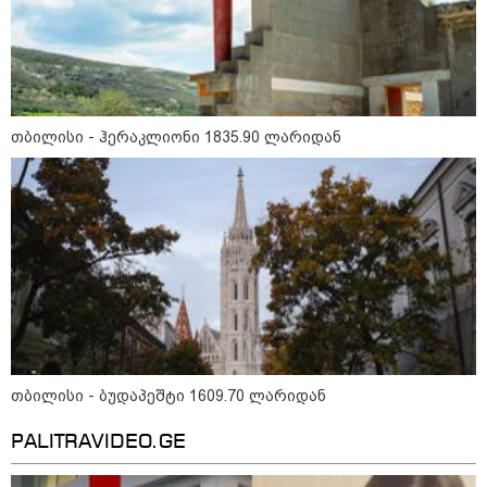
12:20 / 04-08-2026
"როცა კანონიკიდან
გამომდინარე, მართებულად
მიგვაჩნია, რომ ადამიანის
გასვენება ტაძრიდან არ მოხდეს,
ეს მგლოვიარეს ისეთი
სიყვარულითა უნდა ავუხსნათ,
თბილისი - ჰერაკლიონი 1835.90 ლარიდან
რომ შფოთვა არ დაიბადოს" -
დედა სიდონია
კატეგორიის ყველა სიახლე
მკითხველის რჩევით
თბილისი - ბუდაპეშტი 1609.70 ლარიდან
PALITRAVIDEO.GE