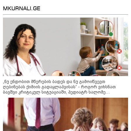
13:24 / 07-08-2026
ევროპაში საწვავის ფასები
MKURNALI.GE
მკვეთრად შეიცვალა - რომელ
ქვეყნებშია ბენზინი ყველაზე
ძვირი და ყველაზე იაფი
09:05 / 07-08-2026
მკვლელობა პირდაპირ ეთერში:
ცნობილ "ტიკტოკერს" ლაივის
დროს ესროლეს, ის ადგილზე
გარდაიცვალა - რას ამბობს
მომხდარზე მექსიკის პოლიცია
„ნუ ენდობით მწერების ბადეს და ნუ გამოიწვევთ
23:15 / 06-08-2026
ღებინებას ქიმიის გადაყლაპვისას“ - როგორ ვიხსნათ
“არ მინდა, ბაიდენივით
ბავშვი კრიტიკულ სიტუაციაში, პედიატრ სალომე
სცენიდან გადავარდეს“ -
ახვლედიანის რჩევები
დონალდ ტრამპის სიტყვით
გამოსვლისას დამსწრეები
სახალისო შემთხვევის მოწმენი
გახდნენ
10:52 / 06-08-2026