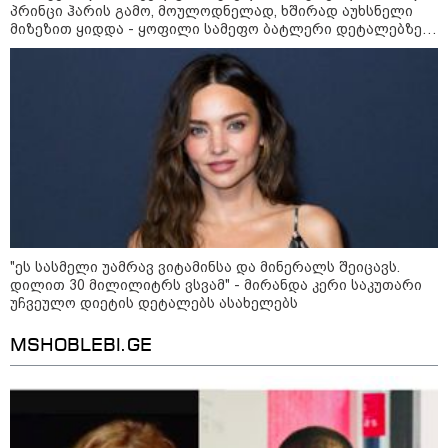
ხობისწყალში შვილის
პრინცი ჰარის გამო, მოულოდნელად, ხშირად აუხსნელი
გადასარჩენად შევიდა,
მიზეზით ყიდდა - ყოფილი სამეფო ბატლერი დეტალებზე
მაშველებმა გარდაცვლილი
საკუთარ წიგნში საუბრობს
იპოვეს
კატეგორიის ყველა სიახლე
პაატა ზაქარეიშვილის მწვავე
"ეს სასმელი უამრავ ვიტამინსა და მინერალს შეიცავს.
პასუხი გიორგი ბარამიძის
დილით 30 მილილიტრს ვსვამ" - მირანდა კერი საკუთარი
სკანდალურ განცხადებაზე -
უჩვეულო დიეტის დეტალებს ასახელებს
"ყველაფერი დეტალურად ვიცი...
კამანში მოკლული ქართველები მე
გადმოვასვენე... ბარამიძე კი
MSHOBLEBI.GE
ტყუის"
აგვისტოს ომში, გორში
საბრძოლო ნათლობა მიღებული
რუსული „ისკანდერი“ დღეს კიევის
მთავარ კოშმარად იქცა