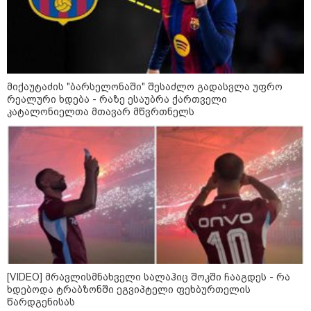
მიქაუტაძის "ბარსელონაში" შესაძლო გადასვლა უფრო
რეალური ხდება - რაზე ესაუბრა ქართველი
კატალონიელთა მთავარ მწვრთნელს
09:52 / 07-08-2026
"რაკეტები ჩვენც გვჭირდება" - დონალდ
ტრამპი უკრაინისთვის Patriot-ის
რაკეტების გაგზავნაზე
[VIDEO] მრავლისმნახველი სალაჰიც შოკში ჩააგდეს - რა
ხდებოდა ტრაბზონში ეგვიპტელი ფეხბურთელის
წარდგენისას