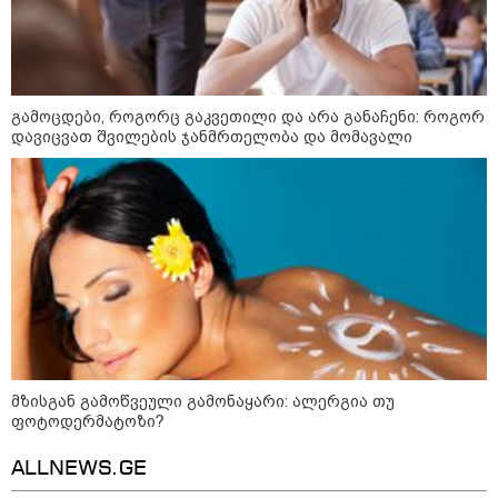
ვაშინგტონს რაკეტების
დეფიციტი აქვს? - მედიის
ცნობით, დონალდ ტრამპი პიტ
ჰეგსეთს დაუპირისპირდა:
დეტალები
გამოცდები, როგორც გაკვეთილი და არა განაჩენი: როგორ
დავიცვათ შვილების ჯანმრთელობა და მომავალი
კატეგორიის ყველა სიახლე
მასწავლებელ გიგა ავალიანის
საქმეზე საგამოძიებო ორგანო
დაკავებულ არასრულწლოვნებს -
ნია იმნაძესა და ანასტასია
ბერუაშვილს 30 დღის
მზისგან გამოწვეული გამონაყარი: ალერგია თუ
განმავლობაში ფარულად უსმენდა
ფოტოდერმატოზი?
პროკურორი ნია იმნაძის საქმეზე -
ალექსანდრე გაბაშვილისთვის,
ALLNEWS.GE
ასეთი წარსული გამოცდილების