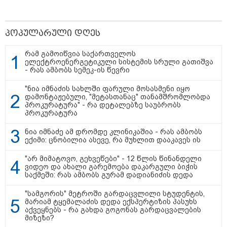
პოპულარული დღეს
რამ გამოიწვია საქართველოს
ელექტროენერგეტიკული სისტემის სრული გათიშვა
- რას ამბობს სემეკ-ის წევრი
"ნია იმნაძის სახლში ფარული მოსასმენი იყო
დამონტაჟებული, "მეტასთანაც" თანამშრომლობდა
პროკურატურა" - რა დეტალებზე საუბრობს
პროკურატურა
ნია იმნაძე ამ დრომდე კლინიკაშია - რას ამბობს
15:42 / 07-08-2026
ექიმი: ცნობილია ასევე, რა მუხლით დააკავეს ის
"საიდან იცის, მან სინამდვილეში რა
"არ მიმატოვო, გეხვეწები" - 12 წლის წინანდელი
ხდებოდა... აფხაზეთის ომში თუ არ
ვიდეო და ახალი გარემოება დაკარგული ბიჭის
საქმეში: რას ამბობს გურამ დადიანიძის დედა
ვცდები სამჯერ არის ნამყოფი, არც
ერთხელ 10 დღეს არ ცდებოდა" - გია
"სამგორის" მეტროში გარდაცვლილი სტუდენტის,
ყარყარაშვილი გიორგი ბარამიძის
მარიამ ტყემალაძის დედა ექსპერტიზის პასუხს
აქვეყნებს - რა გახდა გოგონას გარდაცვალების
განცხადებაზე
მიზეზი?