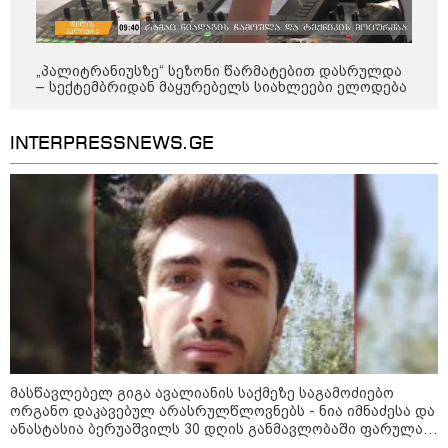
„პალიტრანიუსზე“ სეზონი წარმატებით დასრულდა
– სექტემბრიდან მაყურებელს სიახლეები ელოდება
INTERPRESSNEWS.GE
11:40 / 07-08-2026
"დაკავებულია 3 პირი, რომლებიც
სისტემატურად ამზადებდნენ ცნობილი
ბრენდების ფალსიფიცირებულ ვისკისა და
სხვა ალკოჰოლურ სასმელებს" -
საგამოძიებო სამსახური
20:12 / 07-08-2026
"ჩანაწერში მამა-შვილს შორის
კამათი მიმდინარეობს - ნია
იმნაძე დემონსტრირებას
მასწავლებელ გიგა ავალიანის საქმეზე საგამოძიებო
ახდენს, რომ ის არა მხოლოდ
ორგანო დაკავებულ არასრულწლოვნებს - ნია იმნაძესა და
ეთანხმება იმას, რაც მოხდა,
ანასტასია ბერუაშვილს 30 დღის განმავლობაში ფარულად
არამედ გარკვეულ წინმსწრებ
უსმენდა
ინფორმაციასაც ფლობდა” - რა