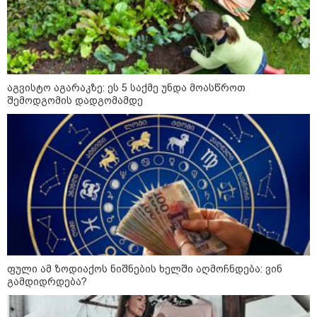
- რუსს, ყაზახს, უკრაინელს,
შვეიცარიელს, იტალიელს,
ამერიკელს, შეუძლია
ჩამოვიდეს, დახარჯოს ფული...
არავინ შეზღუდული არაა" -
კალაძე
კატეგორიის ყველა სიახლე
აგვისტო აგარაკზე: ეს 5 საქმე უნდა მოასწროთ
შემოდგომის დადგომამდე
„რიკოთის მსგავსი რთული
საინჟინრო ობიექტების მოვლა-
პატრონობა განსაკუთრებულ
პასუხისმგებლობას მოითხოვს“-
რატომ გახდა საჭირო გზების
მოვლა-პატრონობისთვის
სახელმწიფო კომპანიის შექმნა
„რუსთაველზე მდებარე
ფული ამ ზოდიაქოს ნიშნების ხელში აღმოჩნდება: ვინ
სასტუმროები 40-50%-იან
გამდიდრდება?
გაუქმებებს იღებენ, საკმაოდ დიდი
ზარალისკენ წავალთ - მეგონა,
ვიღაც მოიფიქრებდა და ბიზნესს