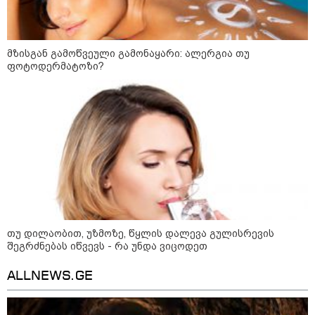
მზისგან გამოწვეული გამონაყარი: ალერგია თუ
ფოტოდერმატოზი?
10:58 / 06-08-2026
"დადგება დრო და თქვენი დღევანდელი
თუ დილაობით, უზმოზე, წყლის დალევა გულისრევის
შეგრძნებას იწვევს - რა უნდა ვიცოდეთ
"პოსტაობა" საკუთარ თავთან
შეგარცხვენთ... თქვენი შეცდომა არის
ALLNEWS.GE
დანაშაულის ტოლფასი" - ეკა კუპატაძე
ნანუკა ჟორჟოლიანს