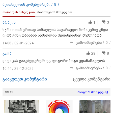
მკითხველის კომენტარები /
8
/
თარიღის მიხედვით
მოწონების მიხედვით
არავინ
1
3
სურათთან ერთად სიმაღლის სავარაუდო მონაცემიც უნდა
იყოს ვინც დაინახა სიმაღლის შეფასებასაც შეძლებდა.
გამოხმაურება /
0
/
14:08 / 02-01-2024
გოჩა
29
8
20:23 / 06-08-2026
ვიღაცას გააუბედურებს ეგ ფოტორობოტი უდანაშაულოს
"არავითარი საპანიკო, არავითარი დაავადება არ
ყოფილა" - ირაკლი ღარიბაშვილი კლინიკაში
გამოხმაურება /
0
/
10:44 / 28-12-2023
ჰყავდათ გადაყვანილი - რას ამბობს მისი ადვოკატი?
(ვიდეო)
გააკეთეთ კომენტარი
ყველა კომენტარი
SS.GE
როგორ მოხვდე აქ