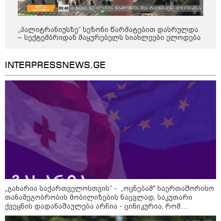
19:33 / 06-08-2026
რა სასჯელი ემუქრება ნია
იმნაძეს? - პროკურატურამ მას
ბრალდება წარუდგინა
„პალიტრანიუსზე“ სეზონი წარმატებით დასრულდა
– სექტემბრიდან მაყურებელს სიახლეები ელოდება
INTERPRESSNEWS.GE
კატეგორიის ყველა სიახლე
„დიდი რაოდენობით ბაღები
ნადგურდება, მთავარი გამოწვევა
უეცარი ხმობაა - მოსავალი
უკეთესია, 50 000 ტონამდე თხილს
ველოდებით“ - ასოციაცია
„გახარია საქართველოსთვის“ - „ოცნებამ" საერთაშორისო
თანამეგობრობის მობილიზების ნაცვლად, საკუთარი
„ფასები 2-3 წელში გაორმაგდება“
ქვეყნის დადანაშაულება არჩია - ცინიკურია, რომ
- ლოკაციები თბილისის
ოკუპაციასა და ოკუპაციის მსხვერპლ მოქალაქეებზე მეტად
შემოგარენში, სადაც შესაძლოა,