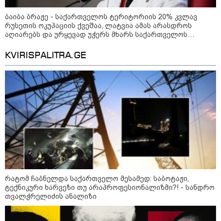
ბაიბა ბრაჟე - საქართველოს ტერიტორიის 20% კვლავ
რუსეთის ოკუპაციის ქვეშაა, ლატვია ამას არასდროს
აღიარებს და ურყევად უჭერს მხარს საქართველოს
სუვერენიტეტსა და ტერიტორიულ მთლიანობას
KVIRISPALITRA.GE
09:52 / 07-08-2026
"რაკეტები ჩვენც გვჭირდება" - დონალდ
ტრამპი უკრაინისთვის Patriot-ის
რაკეტების გაგზავნაზე
09:05 / 07-08-2026
მკვლელობა პირდაპირ ეთერში:
ცნობილ "ტიკტოკერს" ლაივის
რატომ ჩაბნელდა საქართველო მესამედ: საბოტაჟი,
დროს ესროლეს, ის ადგილზე
ტექნიკური ხარვეზი თუ არაპროფესიონალიზმი?! - სანდრო
გარდაიცვალა - რას ამბობს
თვალჭრელიძის ანალიზი
მომხდარზე მექსიკის პოლიცია