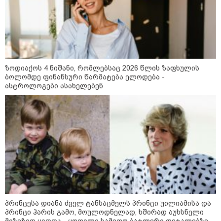
„რუსოფობიის“ გამო სწუხან
რეჟიმი აბრალებს ქართველ
ჯარისკაცებს და სახელმწიფოს
რაიმეს 2008 წლის აგვისტოს ომში
- არანაირი დანაშაული არ
დაბრალებია ქართულ მხარეს
ბაიბა ბრაჟე - საქართველოს
ტერიტორიის 20% კვლავ რუსეთის
ოკუპაციის ქვეშაა, ლატვია ამას
ზოდიაქოს 4 ნიშანი, რომლებსაც 2026 წლის ზაფხულის
არასდროს აღიარებს და ურყევად
ბოლომდე ფინანსური წარმატება ელოდება -
უჭერს მხარს საქართველოს
ასტროლოგები ასახელებენ
სუვერენიტეტსა და ტერიტორიულ
მთლიანობას
ელინა ვალტონენი - ფინეთი
მხარს უჭერს საქართველოს
სუვერენიტეტსა და ტერიტორიულ
მთლიანობას - რუსეთს
ვალდებულებების შესრულებისკენ
მოვუწოდებთ
საზოგადოება
პრინცესა დიანა ძველ ტანსაცმელს პრინცი უილიამისა და
პრინცი ჰარის გამო, მოულოდნელად, ხშირად აუხსნელი