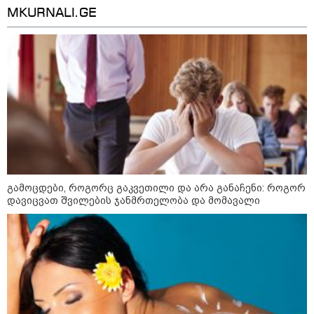
სტილისტის 8 ოქროს წესი და
MKURNALI.GE
აუცილებელი სამოსი
ფაზლების აწყობის ხელოვნება:
როგორ მოვაწყოთ სივრცე და
დავიწყოთ რთული
კონსტრუქციების აწყობა ნერვების
მოშლის გარეშე
რა უნდა გავაკეთოთ პირველ
რიგში შუქის გამორთვისას: 5
მნიშვნელოვანი ნაბიჯი
გამოცდები, როგორც გაკვეთილი და არა განაჩენი: როგორ
დავიცვათ შვილების ჯანმრთელობა და მომავალი
Faceამბები