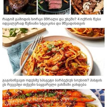
სისხლის ფასად ჯდება
„ოქტომბრისთვის საქართველოს
რატომ გამოდის ხორცი მშრალი და უხეში? 4 ოქროს წესი
არჩევანის გაკეთება მოუწევს...
იდეალურად წვნიანი სტეიკისა და მწვადისთვის
„ორ სკამზე ჯდომის“
შესაძლებლობა შეიძლება
დასრულდეს“ - მირიან
მირიანაშვილის ანალიზი
ჯარისკაცი, რომელიც 29 წელი
იბრძოდა, რადგან ომის
დამთავრების არ სჯეროდა...
გაგისინჯავთ ოდესმე სპაგეტი ბარბექიუს სოუსით? პასტის
ეს რეცეპტი თქვენი საყვარელი ვახშამი გახდება
მეცნიერება