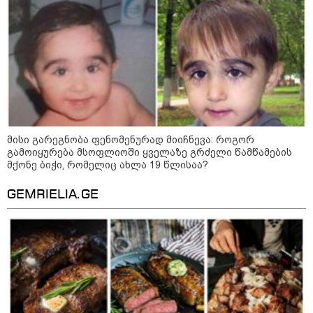
"ჩვენთვის ეს ეგზოტიკაა, ჩვენს
სტუმრებს ასე ვუხსნით - ბევრი
სანთელი, ეგზოტიკა და
რომანტიკული საღამოები" -
შალვა ალავერდაშვილი
ელექტროენერგიის გათიშვებზე
კატეგორიის ყველა სიახლე
მისი გარეგნობა ფენომენურად მიიჩნევა: როგორ
გამოიყურება მსოფლიოში ყველაზე გრძელი წამწამების
მქონე ბიჭი, რომელიც ახლა 19 წლისაა?
GEMRIELIA.GE
რატომ ჩაბნელდა საქართველო
მესამედ: საბოტაჟი, ტექნიკური
ხარვეზი თუ
არაპროფესიონალიზმი?! -
სანდრო თვალჭრელიძის ანალიზი
ჩაკეტილი „პოლიტიკური
სამკუთხედი“ - კულუარული
თამაშები, რომლებიც დიდი