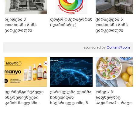
იყიდება 3
ფოტო ოპერატორის
ქირავდება 5
ოთახიანი ბინა
( დამხმარე )
ოთახიანი ბინა
ვარკეთილში
ვარკეთილში
18:34 / 06-08-2026
sponsored by
ContentRoom
"სამგორის" მეტროში გარდაცვლილი სტუდენტის,
მარიამ ტყემალაძის დედა ექსპერტიზის პასუხს
აქვეყნებს - რა გახდა გოგონას გარდაცვალების
მიზეზი?
ფერმენტირებული
ქართველმა ექიმმა
ომეგა-3
ინგრედიენტები
ჩინეთიდან
ზაფხულშიც
კანის მოვლაში -
საქართველოში, 6
საჭიროა? - რატომ
კორეული
000 კილომეტრის
არ უნდა ვთქვათ
ინოვაციური
დაშორებით,
უარი თევზზე ცხელ
ბრენდი Manyo
ტელერობოტული
დღეებში
საქართველოშია
ოპერაცია ჩაატარა
- ისტორია
დაწერილია