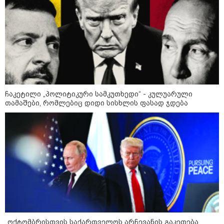
23:15 / 06-08-2026
“არ მინდა, ბაიდენივით
სცენიდან გადავარდეს“ -
დონალდ ტრამპის სიტყვით
გამოსვლისას დამსწრეები
სახალისო შემთხვევის მოწმენი
გახდნენ
10:52 / 06-08-2026
ვაშინგტონს რაკეტების
ჩაკეტილი „პოლიტიკური სამკუთხედი“ - კულუარული
დეფიციტი აქვს? - მედიის
თამაშები, რომლებიც დიდი სისხლის ფასად ჯდება
ცნობით, დონალდ ტრამპი პიტ
ჰეგსეთს დაუპირისპირდა:
დეტალები
23:45 / 05-08-2026
ტრაგედია შოტლანდიაში - 35
წლის მამას 9 წლის
ქალიშვილის მკვლელობაში
ედება ბრალი
„ოქტომბრისთვის საქართველოს არჩევანის გაკეთება