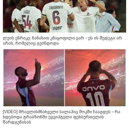
დღის ზოგადი
7
ასტროლოგიური
პროგნოზი
აგვისტო
ლუის ენრიკე: ნანახით კმაყოფილი ვარ - ეს ის შედეგი არ
არის, რომელიც გვინდოდა
ეს დღე გამოირჩევა სტაბილური და მშვიდი ენერგიით. კარგი
პერიოდია დაწყებული საქმეების ბოლომდე მოსაყვანად,
ფინანსური საკითხების გადასამოწმებლად და სამუშაო
სივრცის მოწესრიგებისთვის. თანმიმდევრული მოქმედება და
პრაქტიკული მიდგომა სასურველ შედეგს უდანაკარგოდ
მოგიტანთ.
[VIDEO] მრავლისმნახველი სალაჰიც შოკში ჩააგდეს - რა
ხდებოდა ტრაბზონში ეგვიპტელი ფეხბურთელის
როგორ ჩავიცვათ 40 წლის
წარდგენისას
შემდეგ: მილიონერების