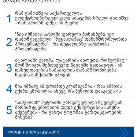
პოპულარული დღეს
რამ გამოიწვია საქართველოს
ელექტროენერგეტიკული სისტემის სრული გათიშვა
თბილისი - ჰერაკლიონი 1540.90
- რას ამბობს სემეკ-ის წევრი
ლარიდან
"ნია იმნაძის სახლში ფარული მოსასმენი იყო
დამონტაჟებული, "მეტასთანაც" თანამშრომლობდა
პროკურატურა" - რა დეტალებზე საუბრობს
პროკურატურა
თბილისი - ბუდაპეშტი 1283.80
იტალიაში ქალმა, ლატარიის ბილეთი, რომელმაც 1
ლარიდან
მლნ მოიგო, შემთხვევით ნაგავში გადააგდო - ის
დასუფთავების სამსახურის თანამშრომლებმა
ნაგვის მანქანაში იპოვეს
ნია იმნაძე ამ დრომდე კლინიკაშია - რას ამბობს
ექიმი: ცნობილია ასევე, რა მუხლით დააკავეს ის
თბილისი - რომი 1573.70 ლარიდან
"სამგორის" მეტროში გარდაცვლილი სტუდენტის,
მარიამ ტყემალაძის დედა ექსპერტიზის პასუხს
აქვეყნებს - რა გახდა გოგონას გარდაცვალების
მიზეზი?
დღის ყველა სიახლე