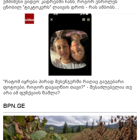
უმძიმესი ვიდეო: კადრებში ჩანს, როგორ ესროლეს
ცნობილ "ტიკტოკერს" ლაივის დროს - რას ამბობს
16:14 / 06-08-2026
მომხდარზე მექსიკის პოლიცია
"დღეს ვიმგზავრეთ
მატარებლით, რომელიც ახალი
სიჩქარით მოძრაობს, მანამდე
ბათუმამდე მგზავრობის დრო
იყო 5,5 საათი და ახლა არის 4
საათამდე შემცირებული" -
ირაკლი კობახიძე
კატეგორიის ყველა სიახლე
"რატომ იყრება პირად მესენჯერში რაღაც გაუგებარი
მკითხველის რჩევით
ფოტოები, როგორ დავაღწიო თავი?" - შესაძლებელია თუ
არა ამ ფუნქციის წაშლა?
BPN.GE