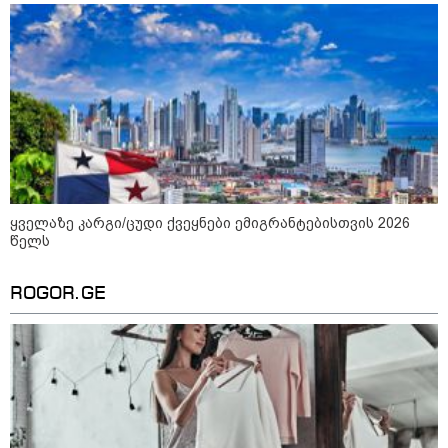
ლაივის დროს - რას ამბობს
მომხდარზე მექსიკის პოლიცია
"რატომ იყრება პირად მესენჯერში
რაღაც გაუგებარი ფოტოები,
როგორ დავაღწიო თავი?" -
შესაძლებელია თუ არა ამ
ფუნქციის წაშლა?
ნია იმნაძეს და ანასტასია
ბერუაშვილს ბრალდება
წარედგინათ - რამდენ წლიანი
ყველაზე კარგი/ცუდი ქვეყნები ემიგრანტებისთვის 2026
პატიმრობა ემუქრებათ
წელს
არასრულწლოვნებს?
ROGOR.GE
სამართალი