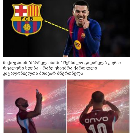
ჩანაწერის შინაარსს
ასაჯაროებს
კატეგორიის ყველა სიახლე
მიქაუტაძის "ბარსელონაში" შესაძლო გადასვლა უფრო
რეალური ხდება - რაზე ესაუბრა ქართველი
კატალონიელთა მთავარ მწვრთნელს
კატეგორიები