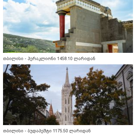
უკეთესი ცხოვრებისათვის" FIFA-ს 2026 წლის
მსოფლიო ჩემპიონატზე™
თბილისი - ჰერაკლიონი 1458.10 ლარიდან
15:49 / 06-08-2026
შეიძინე ალდაგის სამოგზაურო დაზღვევა და
მიიღე გაორმაგებული ინტერნეტი
Faceამბები
თბილისი - ბუდაპეშტი 1175.50 ლარიდან