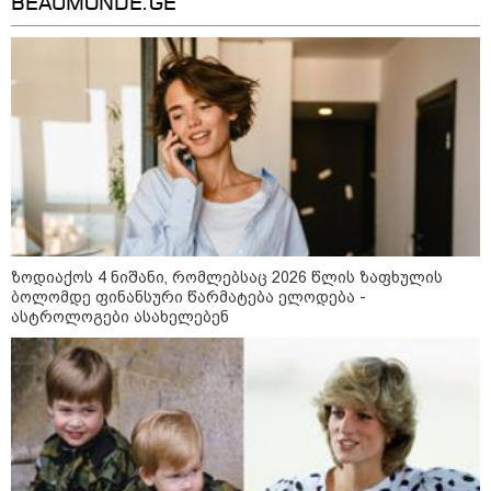
BEAUMONDE.GE
ვაშინგტონს რაკეტების
დეფიციტი აქვს? - მედიის
ცნობით, დონალდ ტრამპი პიტ
ჰეგსეთს დაუპირისპირდა:
დეტალები
კატეგორიის ყველა სიახლე
ზოდიაქოს 4 ნიშანი, რომლებსაც 2026 წლის ზაფხულის
ბოლომდე ფინანსური წარმატება ელოდება -
თბილისში, ლოზუნგით „გვახსოვს
ასტროლოგები ასახელებენ
გმირები, გვახსოვს მტერი”
მსვლელობა მიმდინარეობს
კობა კობალაძე - ვერ შევეგუებით
აზრს, რომ ვიღაცის ბოდიალის
გულისთვის გამოვიდეთ