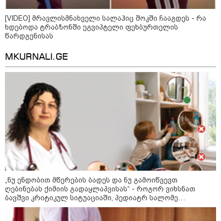
[VIDEO] მრავლისმნახველი სალაჰიც შოკში ჩააგდეს - რა
ხდებოდა ტრაბზონში ეგვიპტელი ფეხბურთელის
დღის ზოგადი
წარდგენისას
7
ასტროლოგიური
MKURNALI.GE
პროგნოზი
აგვისტო
ეს დღე გამოირჩევა სტაბილური და მშვიდი ენერგიით. კარგი
პერიოდია დაწყებული საქმეების ბოლომდე მოსაყვანად,
ფინანსური საკითხების გადასამოწმებლად და სამუშაო
სივრცის მოწესრიგებისთვის. თანმიმდევრული მოქმედება და
პრაქტიკული მიდგომა სასურველ შედეგს უდანაკარგოდ
მოგიტანთ.
„ნუ ენდობით მწერების ბადეს და ნუ გამოიწვევთ
ღებინებას ქიმიის გადაყლაპვისას“ - როგორ ვიხსნათ
ბავშვი კრიტიკულ სიტუაციაში, პედიატრ სალომე
ახვლედიანის რჩევები
აგვისტო აგარაკზე: ეს 5 საქმე
უნდა მოასწროთ შემოდგომის