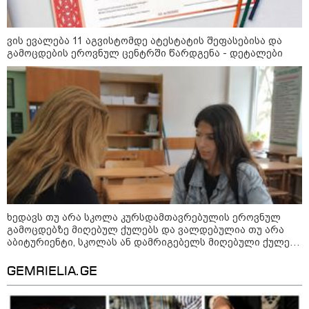
„გვახსოვს გმირები, გვახსოვს
მტერი” მსვლელობა
მიმდინარეობს
ვის ევალება 11 აგვისტომდე ატესტატის შეფასებისა და
გამოცდების ეროვნულ ცენტრში წარდგენა - დეტალები
20:58 / 07-08-2026
"იპოვონ ერთი გოგონა, ვისაც
გიგა სექსუალურად ავიწროებდა
- თუ გამოჩნდება ასეთი
გოგონა, 10 000 ლარს
ოფიციალურად, სახალხოდ
გადავცემ" - გიგა ავალიანის
დედა განცხადებას ავრცელებს
18:21 / 07-08-2026
"ვიდეოს ნახვა ჩემთვის იყო
სიკვდილი - ისეთი ხმა აქვს,
ხედავს თუ არა სკოლა კურსდამთავრებულის ეროვნულ
თითქოს ეხვეწება, ცუდად არის"
გამოცდებზე მიღებულ ქულებს და ვალდებულია თუ არა
- 12 წლის წინ გაუჩინარებული
ბიჭის დედა გავრცელებულ
აბიტურიენტი, სკოლას ან დამრიგებელს მიღებული ქულები
ვიდეოზე პირველ კომენტარს
გაუზიაროს
აკეთებს
GEMRIELIA.GE
17:56 / 07-08-2026
ჟურნალისტ ანა კალანდაძეს,