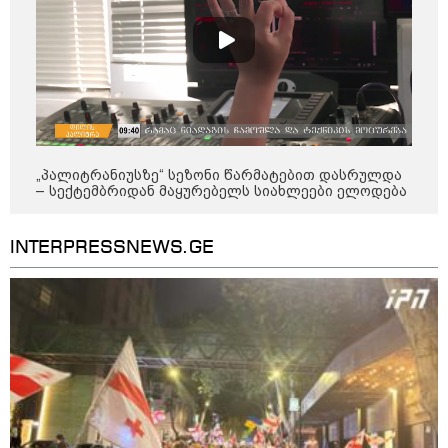
"2008 წელს საქართველო
გადავარჩინეთ - აი, 2012 წლის
"გამარჯვება" ვინც იზეიმეთ,
სწორედ ეგ იყო ქართული
ისტორიული კატასტროფა და
რაც რუსმა ჯარით ვერ აიღო,
შიდა ღალატით გაინაღდა" -
მიხეილ სააკაშვილი
14:20 / 07-08-2026
"ჩემი აზრით, ენამ გაუსწრო
აზრს და არ არის ეს კარგი,
„პალიტრანიუსზე“ სეზონი წარმატებით დასრულდა
თუმცა თუ რაიმეში არ მეპარება
– სექტემბრიდან მაყურებელს სიახლეები ელოდება
ეჭვი, გიორგი ბარამიძის
პატრიოტიზმია" - ნიკა გვარამია
INTERPRESSNEWS.GE
13:42 / 07-08-2026
"საქართველო მშვიდი ქვეყანაა,
სტუმართმოყვარე ხალხი ვართ
და ყველას შეუძლია ჩამოვიდეს,
არავინ შეზღუდული არაა" - კახა
კალაძე
13:27 / 07-08-2026
"სტუმართმოყვარე ხალხი ვართ