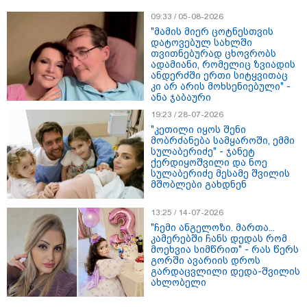
მამიდის ემოციურ მონათხრობს
09:33 / 05-08-2026
აქვეყნებს
09:50 / 07-08-2026
"მამის მიერ ცოტნესთვის
გამოქვეყნდა SpaceX-ის
დატოვებულ სახლში
რაკეტის ფრაგმენტის
თვითნებურად ცხოვრობს
მთვარესთან შეჯახების
ადამიანი, რომელიც ზვიადის
ამსახველი კადრები -
ანდერძში ერთი სიტყვითაც
ორბიტალურმა აპარატმა
კი არ არის მოხსენიებული" -
მთვარის ზედაპირი შეჯახებამდე
ანა ჯაბაური
და შეჯახების შემდეგ გადაიღო
19:23 / 28-07-2026
10:45 / 07-08-2026
"კეთილი იყოს შენი
"აშშ კვლავაც ღრმად
მობრძანება სამყაროში, ემმი
შეშფოთებულია რუსეთის მიერ
სულაბერიძე" - ჯანეტ
საქართველოს ტერიტორიის
ქერდიყოშვილი და ნოე
განგრძობადი ოკუპაციით" -
სულაბერიძე მესამე შვილის
აშშ-ის საელჩო
მშობლები გახდნენ
13:25 / 14-07-2026
17:12 / 07-08-2026
"ჩემი ანგელოზი. მართა...
ორთოდონტია – რატომ უნდა
კამერებში ჩანს დედას რომ
უმკურნალოთ თანკბილვის
მოეხვია სიმწრით" - რას წერს
დარღვევებს დროულად?
გორში ავარიის დროს
გარდაცვლილი დედა-შვილის
ახლობელი