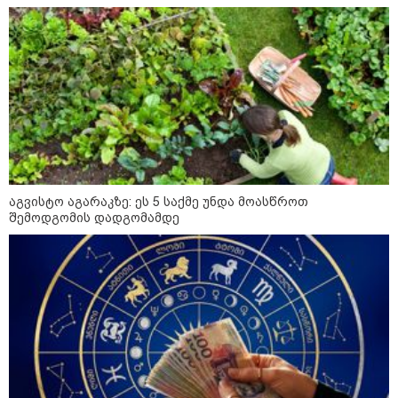
"ამ ვიდეოს ნახვა ჩემთვის იყო
სიკვდილი" - რას ამბობს
დაკარგული 17 წლის ბიჭის დედა
ვიდეოკადრებზე, სადაც შვილის
განწირული ვედრების ხმა
ამოიცნო
ამ წუთეში ბათუმში, ე.წ. ხოფის
ბაზრობაზე ხანძარია
აგვისტო აგარაკზე: ეს 5 საქმე უნდა მოასწროთ
შემოდგომის დადგომამდე
პოლიტიკა