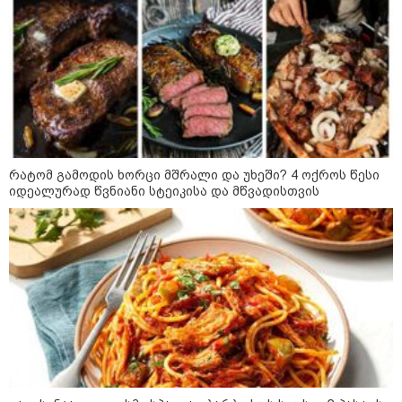
რომელიც მძიმე სენს ებრძვის,
საზოგადოების დახმარება
სჭირდება
კატეგორიის ყველა სიახლე
რატომ გამოდის ხორცი მშრალი და უხეში? 4 ოქროს წესი
იდეალურად წვნიანი სტეიკისა და მწვადისთვის
პაატა ზაქარეიშვილის მწვავე
პასუხი გიორგი ბარამიძის
სკანდალურ განცხადებაზე -
"ყველაფერი დეტალურად ვიცი...
კამანში მოკლული ქართველები მე
გადმოვასვენე... ბარამიძე კი
ტყუის"
აგვისტოს ომში, გორში
საბრძოლო ნათლობა მიღებული
რუსული „ისკანდერი“ დღეს კიევის
მთავარ კოშმარად იქცა