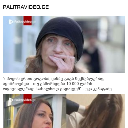
PALITRAVIDEO.GE
15:42 / 07-08-2026
"იპოვონ ერთი გოგონა, ვისაც გიგა სექსუალურად
ავიწროებდა - თუ გამოჩნდება 10 000 ლარს
"საიდან იცის, მან სინამდვილეში რა
ოფიციალურად, სახალხოდ გადავცემ" - ეკა კუპატაძე
ხდებოდა... აფხაზეთის ომში თუ არ
განცხადებას ავრცელებს
ვცდები სამჯერ არის ნამყოფი, არც
ერთხელ 10 დღეს არ ცდებოდა" - გია
ყარყარაშვილი გიორგი ბარამიძის
განცხადებაზე