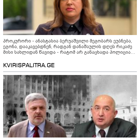
შეხვდებოდა“
„ფასები 2-3 წელში გაორმაგდება“
- ლოკაციები თბილისის
შემოგარენში, სადაც შესაძლოა,
მიწები გაძვირდეს
პროკურორი - ანასტასია ბერუაშვილი მეგობარს ეუბნება,
ეგონა, დააკავებდნენ, რადგან დანაშაულის დღეს რიკაძე
მისი სახლიდან წავიდა - რატომ არ განაცხადა პოლიციაში,
პასუხი იყო, ბიჭებმა იჩხუბეს, რაც ნორმალურ მოვლენად
მიაჩნდა და არ იცოდა, თუ გარდაცვალება მოყვებოდა
KVIRISPALITRA.GE
სამართალი