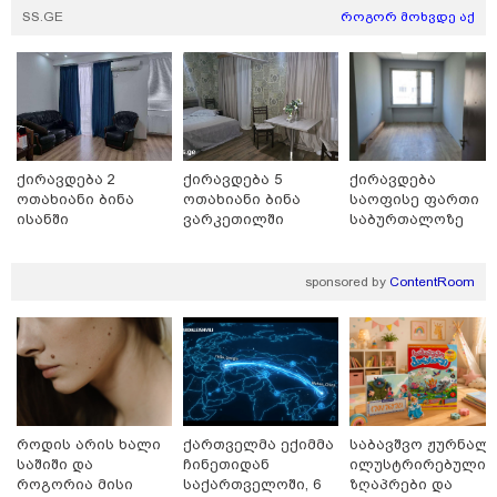
SS.GE
როგორ მოხვდე აქ
ქირავდება 2
ქირავდება 5
ქირავდება
ოთახიანი ბინა
ოთახიანი ბინა
საოფისე ფართი
ისანში
ვარკეთილში
საბურთალოზე
sponsored by
ContentRoom
15:47 / 07-08-2026
Tower Group და BREEAM - ხარისხის საერთაშორისო
სტანდარტი ქართულ დეველოპმენტში
როდის არის ხალი
ქართველმა ექიმმა
საბავშვო ჟურნალი
საშიში და
ჩინეთიდან
ილუსტრირებული
როგორია მისი
საქართველოში, 6
ზღაპრები და