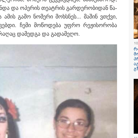
ავუხსნათ,
ქონ­და და ოპე­რის თე­ატ­რის გარ­დე­რო­ბი­დან წა­
კატეგორიის ყველა სიახლე
არ დაიბადო
სიდონია
ა ამის გამო ნო­მე­რი მოხ­სნეს... მა­შინ ვთქვი,
ებ­დი. ჩემი მო­წო­დე­ბა უფრო რე­ჟი­სო­რო­ბა
რა­ღაც და­მედ­გა და გა­და­მე­ღო.
10
რ
მ
პ
ა
გ
პოვონ ერთი გოგონა,
რა ისმინს სახლში
"ამ ვიდეოს 
აც გიგა
დაყენებული მომსასმენი
ჩემთვის იყ
ქსუალურად
მოწყობილობის
- რას ამბობ
იწროებდა - თუ
ჩანაწერში, სადაც ნია
დაკარგული
ოჩნდება 10 000
იმნაძე მამას ესაუბრება?
ბიჭის დედა
რს ოფიციალურად,
ვიდეოკადრე
ხალხოდ გადავცემ" -
შვილის გა
 კუპატაძე
ვედრების ხ
ნცხადებას
რცელებს