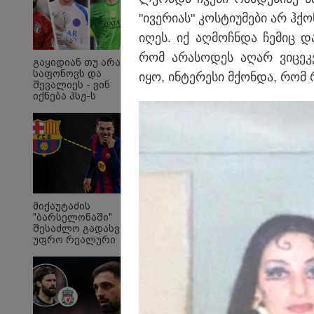
"ივე­რი­ას" კოს­ტი­უ­მე­ბი არ ჰ
ი­ღეს. იქ აღ­მოჩ­ნდა ჩე­მიც დ
რომ არა­სო­დეს აღარ ვი­ცეკ­ვ
გაყიდიან თუ არა
საფონოვს და
იყო, ინ­ტე­რე­სი მქონ­და, რომ 
შევალიეს - ვინ
იქნება პსჟ-ს
ძირითადი მეკარე?
"Soos! ამ წუთებში თავს
"ი
მიქაუტაძის
დაესხნენ
ვის
"ბარსელონაში"
არასრულწლოვანების
სე
შესაძლო გადასვლა
და სავარაუდოდ არა
ავ
უფრო რეალური
მარტო
გამ
ხდება - რაზე ესაუბრა
არასრულწლოვანების
ლა
ქართველი
ჯგუფი" - რა
სა
კატალონიელთა
ინფორმაციას
ეკა
მთავარ მწვრთნელს
ავრცელებს ადვოკატი?
გა
ავ
პოლიტიკა