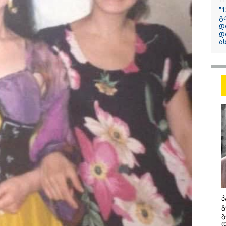
11
"
გ
13:24 / 07-08-2026
დ
დ
"საქართველოს
ა
თქვენზე ნაკლებ
მებრძოლის დე
ვატირე!" - რას 
გიორგი ბარამი
პროკურატურის
განცხადების შე
/ 07-08-2026
14:20 / 07-08-
პ
გ
8 წელს საქართველო
"ჩემი აზრი
გ
არჩინეთ - აი, 2012
გაუსწრო ა
დ
"გამარჯვება" ვინც
არის ეს კა