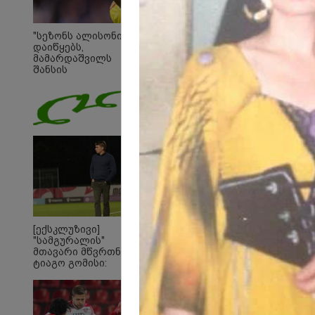
"სეზონს ალისონი
დაიწყებს,
მამარდაშვილს
შანსის
გამოსაყენებლად
მოთმინება სჭირდება,
რომელსაც 100%-ით
მიიღებს" - განაცხადა
"ლივერპულის"
ყოფილმა მეკარემ
[ექსკლუზივი]
"სამგურალის"
მთავარი მწვრთნელი
ტიაგო გომისი:
"საქართველო
19:05 
ტალანტების
"200
ქვეყანაა"!
გადავ
წლის 