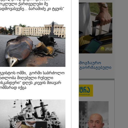
 მეპარება
ოკლული ქართველები მე
გი ბარამიძის
ადმოვასვენე... ბარამიძე კი ტყუის"
ია" - ნიკა
2026
ოყვარე ხალხი
, ყაზახს,
,
ლს,
 ამერიკელს,
მოვიდეს,
15:49 / 06-08-2026
ული... არავინ
შეიძინე ალდაგის სამოგზაურო
 არაა" -
დაზღვევა და მიიღე გაორმაგებული
ინტერნეტი
გვისტოს ომში, გორში საბრძოლო
ათლობა მიღებული რუსული
ისკანდერი“ დღეს კიევის მთავარ
ოშმარად იქცა