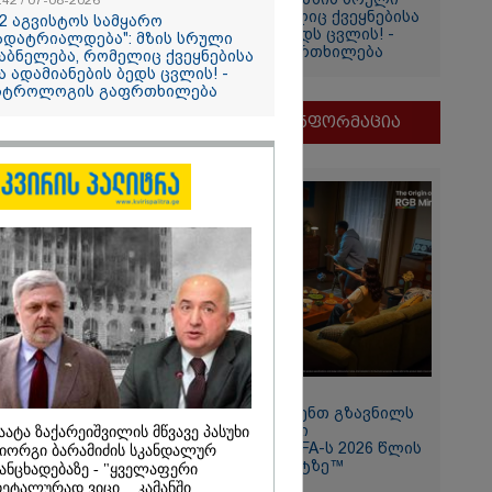
:42 / 07-08-2026
დაბნელება, რომელიც ქვეყნებისა
12 აგვისტოს სამყარო
და ადამიანების ბედს ცვლის! -
ადატრიალდება": მზის სრული
ასტროლოგის გაფრთხილება
აბნელება, რომელიც ქვეყნებისა
ა ადამიანების ბედს ცვლის! -
თვის
სტროლოგის გაფრთხილება
ი
მნიშვნელოვანი ინფორმაცია
და
ამბობს
ძე
მდეგ
11:13 / 05-08-2026
Hisense წარმოგიდგენთ გზავნილს
2026
"ინოვაციები უკეთესი
აატა ზაქარეიშვილის მწვავე პასუხი
ცხოვრებისათვის" FIFA-ს 2026 წლის
იორგი ბარამიძის სკანდალურ
თ, ენამ
მსოფლიო ჩემპიონატზე™
ანცხადებაზე - "ყველაფერი
ზრს და არ
ეტალურად ვიცი... კამანში
რგი, თუმცა თუ