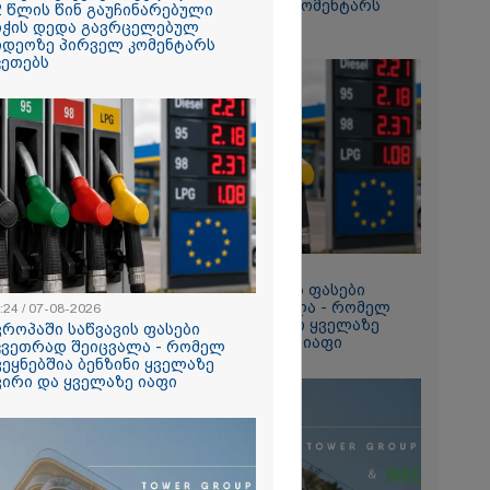
ვიდეოზე პირველ კომენტარს
2 წლის წინ გაუჩინარებული
ტაპად
აკეთებს
იჭის დედა გავრცელებულ
ალები
იდეოზე პირველ კომენტარს
კეთებს
2026
თი გოგონა,
ა სექსუალურად
ა - თუ
ა ასეთი
 000 ლარს
რად,
გადავცემ" -
იანის დედა
2026
ას ავრცელებს
13:24 / 07-08-2026
ია – რატომ
ევროპაში საწვავის ფასები
რნალოთ
მკვეთრად შეიცვალა - რომელ
:24 / 07-08-2026
ს დარღვევებს
ქვეყნებშია ბენზინი ყველაზე
ვროპაში საწვავის ფასები
?
ძვირი და ყველაზე იაფი
კვეთრად შეიცვალა - რომელ
ვეყნებშია ბენზინი ყველაზე
ვირი და ყველაზე იაფი