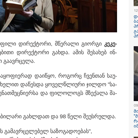
რატომ ჩაბნელდ
საქართველო მე
12
გველოდება თუ 
დ
ზამთარში მასშ
ბ
ენერგოკრიზისი 
პ
"პრობლემის მო
გ
დაახლოებით ე
პ
დასჭირდება"
ო­ფი­ლი დი­რექ­ტო­რი, მწე­რა­ლი გი­ორ­გი
კე­კე­
ლურ ქსელებში ვირუსულად
სპა, აუზები, პა
ე­ბი­თი დი­რექ­ტო­რი გახ­და. ამის შე­სა­ხებ ინ­
დოდ ლომისაზე გადაღებული
ხედები - ცნობ
კუნძულ მადეირა
 გა­ავ­რცე­ლა.
რად ისმის სავარაუდოდ
რონალდუ და ჯ
ურიკა) დადიანიძის
დაქორწინდებია
ა­ყო­ფი­ე­რად და­ი­წყო, რო­გორც ჩვენ­თან სა­უ­
გამოქვეყნდა Sp
 სა­ხე­ლით და­წეს­და ყო­ველ­წლი­უ­რი ჯილ­დო "სა­
რაკეტის ფრაგმ
იც ენათ­მეც­ნი­ერ­სა და ფი­ლო­ლოგს მზე­ქა­ლა შა­
მთვარესთან შეჯ
ამსახველი კადრ
ორბიტალურმა ა
09
მთვარის ზედაპ
მ
შეჯახებამდე და
 იუ­ბი­ლა­რი გახ­ლდათ და 98 წელი შე­უს­რულ­და.
"
შემდეგ გადაიღ
რ
ი
ის გა­მავ­რცე­ლე­ბელ სა­ზო­გა­დო­ე­ბას",
 07-08-2026
12:46 / 07-08-