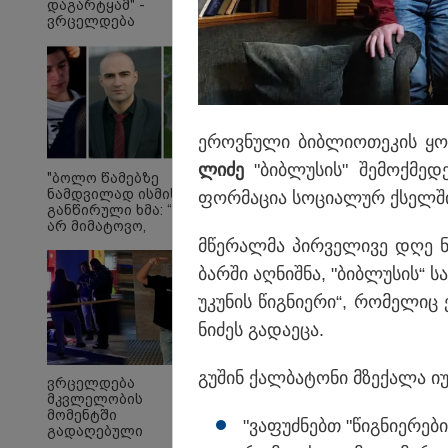
დაგარტყამ" -
ვრცელდება
ფიზიკური და
სიტყვიერი
დაპირისპირების
კადრები
სუპერმარკეტიდან
ეროვ­ნუ­ლი ბიბ­ლი­ო­თე­კის ყ
"მეგობრებო, სოცია
ლი­ძე
"ბიბ­ლუ­სის" შე­მოქ­მე­დ
ვრცელდება სავარაუ
"ბოლო წამებზე
ნამდვილად ისმის
ფორ­მა­ცია სო­ცი­ა­ლურ ქსელ­ში
ვიდეო, სადაც მკვეთ
განწირული ხმა: “კახა,
დაკარგული გურამ (გ
არ მიმატოვო,
გეხვეწები” - რა წერს
მწე­რალ­მა პირ­ვე­ლი­ვე დღე ნ
განწირული ხმა"
და რა ვიდეოს
ბარ­ში აღ­ნიშ­ნა, "ბიბ­ლუ­სის“
აქვეყნებს ადვოკატი,
ტარიელ კაკაბაძე?
უ­კუ­ნის წიგ­ნი­ე­რი“, რო­მე­ლ
ნი­ძეს გა­და­ე­ცა.
გუ­შინ ქალ­ბა­ტო­ნი მზე­ქა­ლა
ვრცელდება
მკვლელობის
მომენტში
"ვა­ფუძ­ნებთ "წიგ­ნი­ე­რე­ბ
გადაღებული
11:22 /
უმძიმესი ვიდეო: