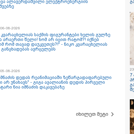
ლვა ალავერდაშვილი ელექტროენერგიის
გ
შვებზე
/ 07-08-2026
09:00 / 07-08-
/ 06-08-2026
 კვლავაც ღრმად
18 წელი ა
ო კვარაცხელიას საქმის ფიგურანტები ხელის გულზე
ოთებულია რუსეთის
ომიდან - 
ა არაერთი წელი! ხომ არ იცით რატომ?! იქნებ
 საქართველოს
მოვლენები
ომ რომ თავად დაუკვეთეს?!" - ნიკო კვარაცხელიას
ტორიის
ქრონოლოგ
 განცხადებას ავრცელებს
რძობადი
შესაძლოა,
ციით" - აშშ-ის
გვახსოვს
ჩო
/ 06-08-2026
16:14 / 06-08-
23
/ 05-08-2026
7
ოლუტურად ყალბი
"დღეს ვიმ
 იმნაძის დედას რეანიმაციაში ზეწარგადაფარებული
პ
რსი იქმნება
მატარებლი
ი არ უნახავს" - გიგა ავალიანის დედის პირველი
გ
ალურ მედიაში,
ახალი სიჩ
ტარი ნია იმნაძის დაკავებაზე
შ
სებული ადამიანები,
მოძრაობს, 
რობენ, თითქოს
ბათუმამდე
რთველოში
დრო იყო 5,
ოფითი გარემოა
ახლა არის
ტურისტებისთვის" -
შემცირებუ
კატეგორიის ყველა სიახლე
იხილეთ მეტი
იერი
კობახიძე