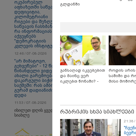
ოკუპირებულ
გლდანში
აფხაზეთში საწვავის
თბილისი - ანტალია
თბ
დეფიციტია,
2683.10 ლარიდან
15
კილომეტრიანი
რიგები და შეზღუდვა
საწვავის ჩასხმაზე -
რა ინფორმაციას
აქვეყნებს
პოლიტიკა
"დემოკრატიის
კვლევის ინსტიტუტი“
12:46 / 07-08-2026
"არ მიმატოვო,
გეხვეწები" - 12 წლის
ჯანსაღად იკვებებით
როდის არის
წინანდელი ვიდეო და
ახალი გარემოება
და მაინც ვერ
საშიში და 
დაკარგული ბიჭის
იკლებთ წონაში? -
მისი მოშორ
საქმეში: რას ამბობს
ლაშა უჩავა მთავარ
მარტივი და
გურამ დადიანიძის
მიზეზებზე საუბრობს
უსაფრთხო გ
დედა
11:53 / 07-08-2026
იხილეთ დღის ყველა
რუბრიკის სხვა სიახლეები
სიახლე
21:38 
"ჩვენ
ბევრ