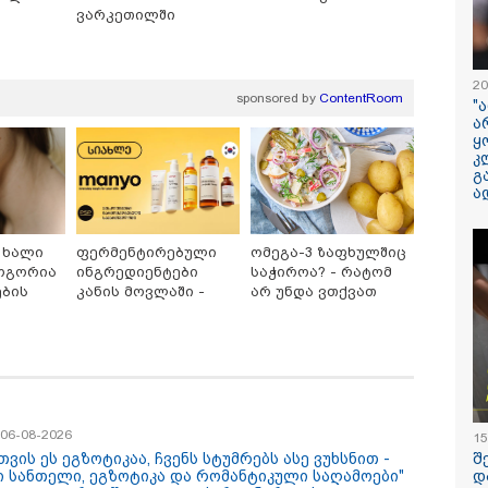
ვარკეთილში
ილისი - ჰერაკლიონი
თბილისი - ბუდაპეშტი
თბილისი - 
40.90 ლარიდან
1296.20 ლარიდან
ლარიდან
20
sponsored by
ContentRoom
"
ა
ყ
კ
გ
ა
09:35 / 07-08-2026
"საქართველო
 ხალი
ფერმენტირებული
ომეგა-3 ზაფხულშიც
გადავარჩინეთ,
როგორია
ინგრედიენტები
საჭიროა? - რატომ
რუსეთმა ვერ მი
ების
კანის მოვლაში -
არ უნდა ვთქვათ
ვერცერთ სტრა
კორეული
უარი თევზზე ცხელ
მიზანს" - რას წ
ზები
ინოვაციური ბრენდი
დღეებში
Manyo
სააკაშვილი აგვ
საქართველოშია
ომზე
/ 06-08-2026
15
თვის ეს ეგზოტიკაა, ჩვენს სტუმრებს ასე ვუხსნით -
შ
ი სანთელი, ეგზოტიკა და რომანტიკული საღამოები"
დ