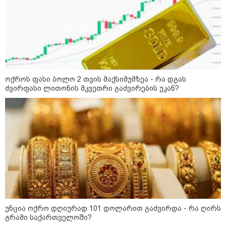
კატეგორიის ყველა სიახლე
მკითხველის რჩევით
ოქროს ფასი ბოლო 2 თვის მაქსიმუმზეა - რა დგას
ძვირფასი ლითონის მკვეთრი გაძვირების უკან?
17:12 / 09-08-2026
16:49 / 09-08-2026
16:06 / 09-08
უნცია ოქრო დღიურად
ქუთაისში,
"ტრაგედი
101 დოლარით
ბრალდებული
ალექსანდ
უნცია ოქრო დღიურად 101 დოლარით გაძვირდა - რა ღირს
გაძვირდა - რა ღირს
დაზარალებულის
გაბაშვილი
გრამი საქართველოში?
გრამი საქართველოში?
ბინაში შეიჭრა და
აწვდის თა