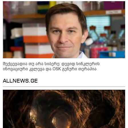
მსოფლიო
შექცევადია თუ არა სიბერე: დევიდ სინკლერის
ინოვაციური კვლევა და OSK გენური თერაპია
ALLNEWS.GE