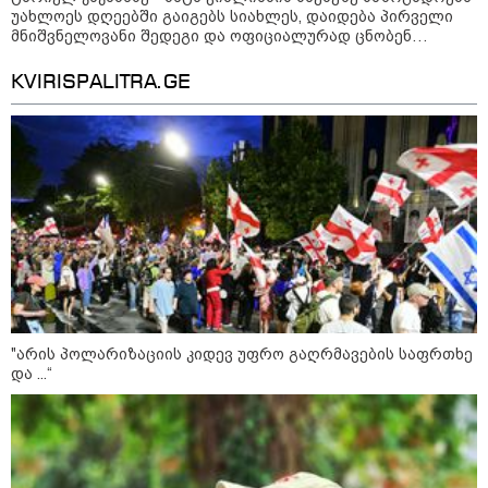
უახლოეს დღეებში გაიგებს სიახლეს, დაიდება პირველი
მნიშვნელოვანი შედეგი და ოფიციალურად ცნობენ
დაზარალებულად
KVIRISPALITRA.GE
კონფლიქტები
"არის პოლარიზაციის კიდევ უფრო გაღრმავების საფრთხე
და ...“