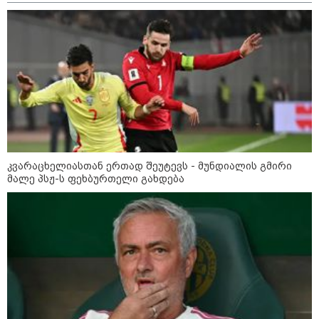
09:12 / 05-08-2026
14 გარდაცვლილი, 22
დაშავებული, მასშტაბური
ხანძარი - რუსეთმა კიევზე
იერიში ბალისტიკური
რაკეტებით მიიტანა
14:13 / 04-08-2026
მორიგი თავდასხმა რუსეთში,
ნავთობგადამამუშავებელ
კვარაცხელიასთან ერთად შეუტევს - მუნდიალის გმირი
ქარხანაზე - რა დეტალებია
ცნობილი
მალე პსჟ-ს ფეხბურთელი გახდება
კატეგორიის ყველა სიახლე