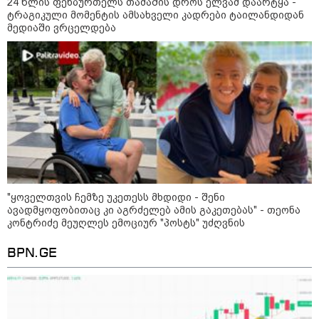
24 წლის ფეხბურთელს თამაშის დროს ელვამ დაარტყა -
ტრაგიკული მომენტის ამსახველი კადრები ტაილანდიდან
მედიაში ვრცელდება
16:49 / 09-08-2026
ქუთაისში, ბრალდებული
დაზარალებულის ბინაში შეიჭრა
და შეეცადა ოქროს
სამკაულების დაუფლებას -
დეტალებს პროკურატურა
ასაჯაროებს
16:06 / 09-08-2026
"ტრაგედიამდე ალექსანდრე
გაბაშვილი ChatGPT-ის აწვდის
თავისი ელექტროშოკის
ინფორმაციებს და ეუბნება:
"ყოველთვის ჩემზე უკეთესს მხდიდი - შენი
გათიშავს თუ არა პიროვნებას,
ავადმყოფობითაც კი აგრძელებ ამის გაკეთებას" - თეონა
თან ეუბნება, დაივიწყე, რაც
კონტრიძე მეუღლეს ემოციურ "პოსტს" უძღვნის
გითხარი" - გიგა ავალიანის
დედა
14:07 / 09-08-2026
BPN.GE
თბილისის ზღვაზე 17 წლის ბიჭი
დაიხრჩო - ცნობილი ხდება მისი
ვინაობა