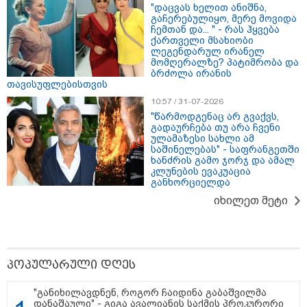
"დაცვას ხელით ანიშნა,
ჭურვი გამორიყა, ადგილზე
გაჩერებულიყო, მერე მოვიდა
მობილიზებულია პოლიცია და
ჩემთან და... " - რას ჰყვება
სამაშველო" - რას წერს და რა
ქართველი მსახიობი
კადრებს აქვეყნებს თათია
ლეგენდარულ ირანელ
ნიკოლაშვილი?
მომღერალზე? პატიმრობა და
ბრძოლა ირანის
თავისუფლებისთვის
12:18 / 08-08-2026
"რუსეთმა განახორციელა
10:57 / 31-07-2026
საქართველოს ტერიტორიების
"წარმოდგენაც არ გვაქვს,
20%-ის ოკუპაცია და
გადაურჩება თუ არა ჩვენი
სააკაშვილის, მისი რეჟიმის
ულამაზესი სახლი ამ
ღალატი ვერანაირად ვერ
საშინელებას" - საფრანგეთში
გადაფარავს ამ დანაშაულს" -
ხანძრის გამო ჯორჯ და ამალ
ირაკლი კობახიძე
კლუნების ევაკუაცია
განხორციელდა
13:16 / 08-08-2026
"ძალიან ბევრ ინფორმაციას
იხილეთ მეტი
ვიღებთ ხალხისგან" - რას წერს
ადვოკატი ტარიელ კაკაბაძე
პოპულარული დღეს
"განიხილავდნენ, როგორ ჩაიდინა გაბაშვილმა
დანაშაული" - გიგა ავალიანის საქმის პროკურორი