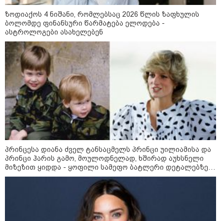
აბას არაღჩი - ამერიკასთან
ზოდიაქოს 4 ნიშანი, რომლებსაც 2026 წლის ზაფხულის
ამჟამად მოლაპარაკებებს არ
ბოლომდე ფინანსური წარმატება ელოდება -
ვაწარმოებთ
ასტროლოგები ასახელებენ
ირანის უსაფრთხოების
სამსახურის ხელმძღვანელი
ჰორმუზის სრუტის გახსნამდე აშშ-
ს მოთხოვნებს უყენებს
ტარიელ კაკაბაძე - ნატა
ვიბლიანის საქმეზე საზოგადოება
უახლოეს დღეებში გაიგებს
სიახლეს, დაიდება პირველი
პრინცესა დიანა ძველ ტანსაცმელს პრინცი უილიამისა და
მნიშვნელოვანი შედეგი და
პრინცი ჰარის გამო, მოულოდნელად, ხშირად აუხსნელი
ოფიციალურად ცნობენ
მიზეზით ყიდდა - ყოფილი სამეფო ბატლერი დეტალებზე
დაზარალებულად
საკუთარ წიგნში საუბრობს
ყვარელში თვითნებურად
მოწყობილ ავტორბოლაზე
არასრულწლოვნის დაღუპვის
საქმეზე ორ პირს ბრალი
წარედგინა