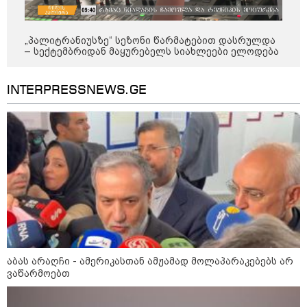
"მკაცრად ვგმობთ ირაკლი
კობახიძის განცხადებას" -
"კოალიცია ცვლილებისთვის"
„პალიტრანიუსზე“ სეზონი წარმატებით დასრულდა
– სექტემბრიდან მაყურებელს სიახლეები ელოდება
INTERPRESSNEWS.GE
16:33 / 08-08-2026
"გიორგი ბარამიძემ რაღაც
არასწორად ჩამოაყალიბა,
მაგრამ ნამდვილად არ
ეკუთვნის წიხლი ივანიშვილის
ღალატზე დაფუძნებული
დიქტატურის მსახურებისგან" -
მიხეილ სააკაშვილი
16:22 / 08-08-2026
"აი, ეს არის სამშობლოს
ღალატი" - როგორ ეხმაურება
ნიკა გვარამია აგვისტოს ომთან
დაკავშირებით ირაკლი
კობახიძის განცხადებას?
აბას არაღჩი - ამერიკასთან ამჟამად მოლაპარაკებებს არ
ვაწარმოებთ
კატეგორიის ყველა სიახლე