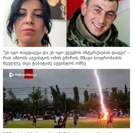
"ეს იყო თავდაცვა და ეს იყო ქვეყნის ინტერესების დაცვა" -
რას ამბობს აგვისტოს ომის გმირის, შმაგი სოფრომაძის
მეუღლე, თეა ტაბატაძე აგვისტოს ომზე
11:36 / 08-08-2026
წელიწადნახევარში საქართველოში 164
ადამიანი დაიკარგა - 57 პირს ამ დრომდე
ეძებენ
17:12 / 09-08-2026
უნცია ოქრო დღიურად 101
დოლარით გაძვირდა - რა ღირს
გრამი საქართველოში?