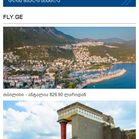
დღის ყველა სიახლე
FLY.GE
მნიშვნელოვანი ინფორმაცია
თბილისი - ანტალია 826.90 ლარიდან
11:13 / 05-08-2026
Hisense წარმოგიდგენთ გზავნილს "ინოვაციები
უკეთესი ცხოვრებისათვის" FIFA-ს 2026 წლის
მსოფლიო ჩემპიონატზე™