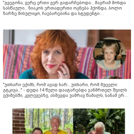
"გვეგონა, ვერც ერთი ვერ გადარჩებოდა... მაგრამ მოხდა
11:17 / 08-08-2026
სასწაული... ნიაკოს ერთადერთი ოცნება ჰქონდა, ბოლო
ზარზე მისულიყო, ჩაებარებინა და სტუდენტი
არშემდგარი ქორწინება 15 წლით უფროს
გამხდარიყო..." - ერთ წამში შეცვლილი ცხოვრება და
ქართველთან - ალინა კაბაევას
დედა, რომელიც შვილებისთვის იბრძვის
საიდუმლო ცხოვრება: როგორ
გამოიყურებოდა ის პლასტიკურ
ოპერაციებამდე
14:20 / 08-08-2026
"ქალაქი დავთმე, მაგრამ
ქალურობა - არა. ვერ იჯერებენ
ფერმერი თუ ვარ" - როგორ
ცხოვრობს ახალგაზრდა ქალი,
"უთხარი ექიმს, რომ ავად ხარ... უთხარი, რომ მუცელი
რომელიც ქალაქიდან სოფლად
გტკივა..." - დედა 14 წელი დაატარებდა ჯანმრთელ შვილს
გადავიდა და ფერმერი გახდა
ექიმებში, კვლევებზე, ასმევდა უამრავ წამალს, სანამ ერთ
დღესაც ერთი ექიმი არ დაეჭვდა
09:36 / 08-08-2026
"ბავშვობიდან ასე ვარ..
ფანატიკურად ვარ შეყვარებული
საქართველოზე" - გაიცანით
მარტინ გუიმჯიანი, ქართულ
ენასა და საქართველოზე
შეყვარებული სომეხი ბიჭი