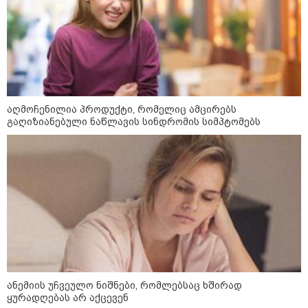
აგვისტო აგარაკზე: ეს 5 საქმე
უნდა მოასწროთ შემოდგომის
აღმოჩენილია პროდუქტი, რომელიც ამცირებს
დადგომამდე
გაღიზიანებული ნაწლავის სინდრომის სიმპტომებს
ფული ამ ზოდიაქოს ნიშნების
ხელში აღმოჩნდება: ვინ
გამდიდრდება?
როგორ ჩავიცვათ 40 წლის
შემდეგ: მილიონერების
სტილისტის 8 ოქროს წესი და
ანემიის უჩვეულო ნიშნები, რომლებსაც ხშირად
აუცილებელი სამოსი
ყურადღებას არ აქცევენ