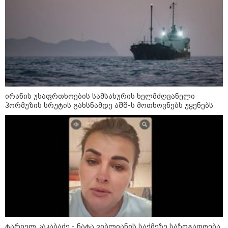
ოქროს ფასი ბოლო 2 თვის
მაქსიმუმზეა - რა დგას ძვირფასი
ლითონის მკვეთრი გაძვირების
უკან?
ირანის უსაფრთხოების სამსახურის ხელმძღვანელი
ჰორმუზის სრუტის გახსნამდე აშშ-ს მოთხოვნებს უყენებს
უნცია ოქრო დღიურად 101
დოლარით გაძვირდა - რა ღირს
გრამი საქართველოში?
„ტურისტების შემცირების მთავარი
მიზეზი ალბათ, ის პრორუსული,
პროჩინური, პროირანული
პოლიტიკაა, რომელსაც ქვეყანა
ატარებს“ - ცოტნე ჯაფარიძე
ტარიელ კაკაბაძე - ნატა ვიბლიანის საქმეზე საზოგადოება