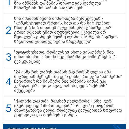
ნია იმნაძის და მამის დიალოგის ფარული
ჩანაწერის შინაარსს ასაჯაროებს
თბილისი - ანტალია 826.90
ლარიდან
ნია იმნაძის ბებია მიმართვას ავრცელებს -
"კონკრეტულად როდის, სად და რა სიტყვებით
წააქეზა ნია იმნაძემ ალექსანდრე გაბაშვილი?
ერთი ოჯახის ენით აღუწერელი ტკივილი არ
შეიძლება გახდეს მეორე ოჯახის 16 წლის ბავშვის
საჯაროდ განადგურების საფუძველი"
თბილისი - ჰერაკლიონი 2603.10
ლარიდან
"ფოტოსურათი, რომელზეც ახლა ვისაუბრებ, ნია
იმნაძის ერთ-ერთმა მეგობარმა გამომიგზავნა..." -
ეკა კუპატაძე
"24 იანვრის ღამეს თამარ ნავროზაშვილის ძმა
მიგზავნის მესიჯს... მე ვერ ვნახე, რადგან "სპამებში"
თბილისი - ბუდაპეშტი 1049.00
ჩავარდა": რა მისწერა ნია იმნაძის ბიძამ ეკა
ლარიდან
კუპატაძეს? - გიგა ავალიანის დედა "სქრინს"
აქვეყნებს
"ქალაქი დავთმე, მაგრამ ქალურობა - არა. ვერ
იჯერებენ ფერმერი თუ ვარ" - როგორ ცხოვრობს
ახალგაზრდა ქალი, რომელიც ქალაქიდან სოფლად
თბილისი - რომი 1316.70 ლარიდან
გადავიდა და ფერმერი გახდა