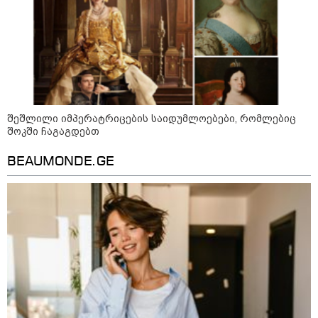
10:17 / 09-08-2026
რუსებმა ხარკოვს და ოდესას
დაარტყეს, არიან დაღუპულები
და დაშავებულები - რა
ინფორმაციას ავრცელებს
ხარკოვის მერი?
შეშლილი იმპერატრიცების საიდუმლოებები, რომლებიც
10:02 / 09-08-2026
შოკში ჩაგაგდებთ
"ქართული ოცნება” ხელს
უწყობს ირანული
ტერორისტული ქსელების
BEAUMONDE.GE
უკანონო გაფართოებას, თუმცა
მაინც ამერიკას უყენებს
მოთხოვნებს?" - ჯო უილსონი
კატეგორიის ყველა სიახლე