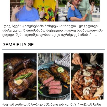
23:15 / 07-08-2026
ამოუცნობი ანომალიური
მოვლენები - ტრამპის
ადმინისტრაციამ “UFO”- ს
"დაე, ჩვენს ცხოვრებაში მოხდეს სასწაული... ყოველთვის
ფაილების მორიგი პაკეტი
იმაზე უკეთეს ადამიანად მაქცევდი, ვიდრე სინამდვილეში
გამოაქვეყნა
ვიყავი. შენი ავადმყოფობითაც კი აგრძელებ ამას..." -
თეონა კონტრიძის მიმართვა მეუღლეს
GEMRIELIA.GE
22:30 / 07-08-2026
ინტერნეტში ამაღელვებელი
კადრები ვრცელდება - როგორ
გადაარჩინა 56 წლის კაცმა
ბავშვები აბობოქრებულ ზღვაში
დახრჩობას
კატეგორიის ყველა სიახლე
რატომ გამოდის ხორცი მშრალი და უხეში? 4 ოქროს წესი