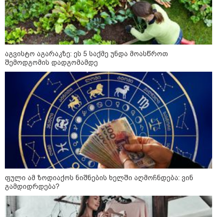
ემოციურ "პოსტს" უძღვნის
პოლიციამ ,,გლოვოს” კურიერზე
თავდასხმის ბრალდებით 3 პირი,
მათ შორის 2 არასრულწლოვანი
დააკავა - შსს ინფორმაციას
აგვისტო აგარაკზე: ეს 5 საქმე უნდა მოასწროთ
ავრცელებს
შემოდგომის დადგომამდე
პოლიტიკა
ფული ამ ზოდიაქოს ნიშნების ხელში აღმოჩნდება: ვინ
გამდიდრდება?