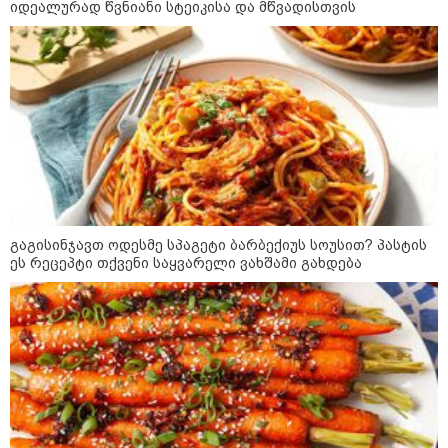
იდეალურად წვნიანი სტეიკისა და მწვადისთვის
"არის პოლარიზაციის კიდევ უფრო
გაღრმავების საფრთხე და ...“
"გონებაში ვალაგებდი, ეს ამბავი
პირველად ვისთვის მეთქვა, ვის
უნდა ჩავექოლე“
გაგისინჯავთ ოდესმე სპაგეტი ბარბექიუს სოუსით? პასტის
ეს რეცეპტი თქვენი საყვარელი ვახშამი გახდება
"ძალიან მძიმეა ჩემთვის ის, რაც
ახლა გითხარით“
"ეს უზნეო გზა
ხელისუფლებისთვის ცუდად
მთავრდება ხოლმე“