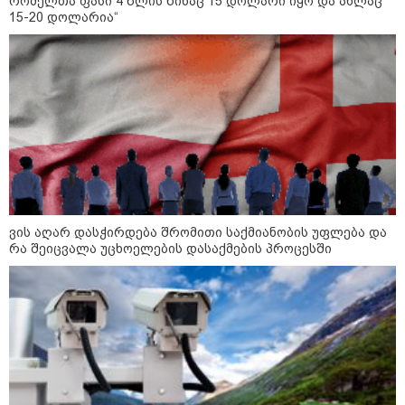
რომელთა ფასი 4 წლის წინაც 15 დოლარი იყო და ახლაც
15-20 დოლარია“
11:08 / 06-08-2026
"დააკავეს არასრულწლოვანი,
რომელმაც სოცქსელებიდან
ჩამოტვირთულ
არასრულწლოვანთა ფოტოები
დაამონტაჟა, მიანიჭა
პორნოგრაფიული იერსახე და
გაავრცელა" - შსს
კატეგორიის ყველა სიახლე
ვის აღარ დასჭირდება შრომითი საქმიანობის უფლება და
რა შეიცვალა უცხოელების დასაქმების პროცესში
მკითხველის რჩევით