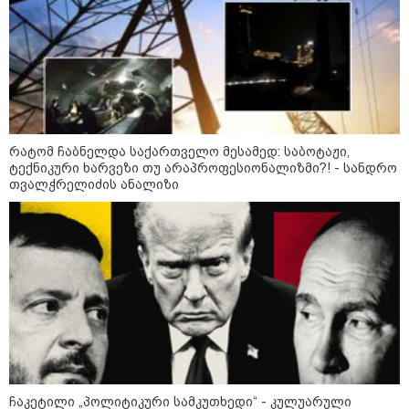
საქმიანობის უფლება და რა
შეიცვალა უცხოელების
დასაქმების პროცესში
რა მანძილზე აფიქსირებს კამერა
გზებზე მანქანის სიჩქარეს -
მითები ფოტორადარებზე
რატომ ჩაბნელდა საქართველო მესამედ: საბოტაჟი,
ტექნიკური ხარვეზი თუ არაპროფესიონალიზმი?! - სანდრო
თვალჭრელიძის ანალიზი
პოლიტიკა
ჩაკეტილი „პოლიტიკური სამკუთხედი“ - კულუარული