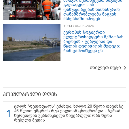
მოიგო, შემთხვევით ნაგავში
გადააგდო - ის
დასუფთავების სამსახურის
თანამშრომლებმა ნაგვის
მანქანაში იპოვეს
10:14 / 04-08-2026
ევროპის ზოგიერთი
11:13 / 05-08-2026
ელექტროსადგური მუშაობას
Hisense წარმოგიდგენთ გზავნილს "ინოვაციები
აჩერებს - გვალვისა და
უკეთესი ცხოვრებისათვის" FIFA-ს 2026 წლის
წყლის დეფიციტის შედეგი:
რას გამოიწვევს ეს
მსოფლიო ჩემპიონატზე™
იხილეთ მეტი
13:52 / 06-08-2026
4 წლით პატიმრობა მიესაჯა
სანიტარს, რომელმაც შვილი
ბათუმში, კლინიკის
საპირფარეშოში გააჩინა,
პოპულარული დღეს
შემდეგ კი დაზიანებები მიაყენა
ცოლს "დედოფალს" ეძახდა, ხოლო 20 წელი თავისზე
46 წლით უმცროს რუს ქალთან ცხოვრობდა - ზურაბ
11:16 / 06-08-2026
წერეთლის უკანასკნელი სიყვარული: რას წერს
რუსული მედია
ცნობილი ხდება, რომ
მოსკოვში, რესტორანში