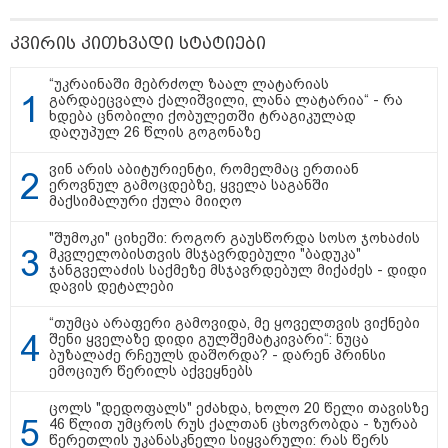
„ოქტომბრისთვის საქართველოს
არჩევანის გაკეთება მოუწევს...
„ორ სკამზე ჯდომის“
კვირის კითხვადი სტატიები
შესაძლებლობა შეიძლება
დასრულდეს“ - მირიან
“უკრაინაში მებრძოლ ზაალ ლატარიას
მირიანაშვილის ანალიზი
გარდაეცვალა ქალიშვილი, ლანა ლატარია“ - რა
ხდება ცნობილი ქობულეთში ტრაგიკულად
ჯარისკაცი, რომელიც 29 წელი
დაღუპულ 26 წლის გოგონაზე
იბრძოდა, რადგან ომის
დამთავრების არ სჯეროდა...
ვინ არის აბიტურიენტი, რომელმაც ერთიან
ეროვნულ გამოცდებზე, ყველა საგანში
მაქსიმალური ქულა მიიღო
"შუმოკი" ციხეში: როგორ გაუსწორდა სოსო ჯოხაძის
მკვლელობისთვის მსჯავრდებული "ბადუკა"
ჯანგველაძის საქმეზე მსჯავრდებულ მიქაძეს - დიდი
დავის დეტალები
მეცნიერება
“თუმცა არაფერი გამოვიდა, მე ყოველთვის ვიქნები
შენი ყველაზე დიდი გულშემატკივარი“: ნუცა
ბუზალაძე რჩეულს დაშორდა? - დარენ პრინსი
ემოციურ წერილს აქვეყნებს
ცოლს "დედოფალს" ეძახდა, ხოლო 20 წელი თავისზე
46 წლით უმცროს რუს ქალთან ცხოვრობდა - ზურაბ
წერეთლის უკანასკნელი სიყვარული: რას წერს