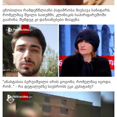
სამართალი
ცნობილია რამდენწლიანი პატიმრობა მიესაჯა სანიტარს,
რომელმაც შვილი ბათუმში, კლინიკის საპირფარეშოში
გააჩინა, შემდეგ კი დაზიანებები მიაყენა
"ანასტასია ბერუაშვილი არის გოგონა, რომელმაც იცოდა,
რომ..." - რა დეტალებზე საუბრობს ეკა კუპატაძე?
13:59 / 06-08-2026
ნიკა მელიას სასამართლოს
უპატივცემლობის ფაქტზე 1 წლით და 6