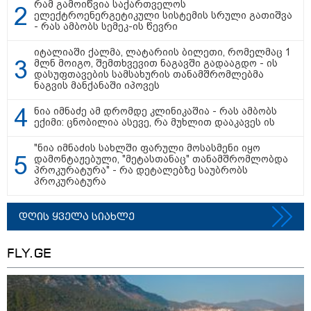
მომხდარ აფეთქებას რუსი
რამ გამოიწვია საქართველოს
გენერალი ემსხვერპლა -
ელექტროენერგეტიკული სისტემის სრული გათიშვა
კურიერის მიერ მიტანილი
- რას ამბობს სემეკ-ის წევრი
"საჩუქარი" და ჩაშლილი
წვეულება: ახალი დეტალები
იტალიაში ქალმა, ლატარიის ბილეთი, რომელმაც 1
მლნ მოიგო, შემთხვევით ნაგავში გადააგდო - ის
12:56 / 06-08-2026
დასუფთავების სამსახურის თანამშრომლებმა
70 წელზე მეტი ხნის შემდეგ
ნაგვის მანქანაში იპოვეს
პირველად, ყაზახეთში ვეფხვი
ველურ ბუნებაში გაუშვეს -
ნია იმნაძე ამ დრომდე კლინიკაშია - რას ამბობს
ქვეყნდება კადრები
ექიმი: ცნობილია ასევე, რა მუხლით დააკავეს ის
"ნია იმნაძის სახლში ფარული მოსასმენი იყო
დამონტაჟებული, "მეტასთანაც" თანამშრომლობდა
14:09 / 06-08-2026
პროკურატურა" - რა დეტალებზე საუბრობს
პროკურატურა
დამტკიცდა საგზაო
უსაფრთხოების ეროვნული
სტრატეგია, რომელიც საგზაო
შემთხვევების შედეგად
დღის ყველა სიახლე
დაშავებულთა და დაღუპულთა
რაოდენობის 25%-ით
შემცირებას ითვალისწინებს -
FLY.GE
რას მოიცავს ის?