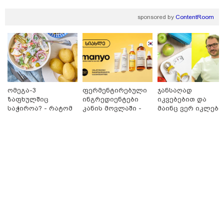
sponsored by
ContentRoom
ომეგა-3
ფერმენტირებული
ჯანსაღად
ზაფხულშიც
ინგრედიენტები
იკვებებით და
საჭიროა? - რატომ
კანის მოვლაში -
მაინც ვერ იკლებთ
არ უნდა ვთქვათ
კორეული
წონაში? - ლაშა
უარი თევზზე ცხელ
ინოვაციური
უჩავა მთავარ
11:08 / 06-08-2026
დღეებში
ბრენდი Manyo
მიზეზებზე
"დააკავეს არასრულწლოვანი, რომელმაც
საქართველოშია
საუბრობს
სოცქსელებიდან ჩამოტვირთულ არასრულწლოვანთა
ფოტოები დაამონტაჟა, მიანიჭა პორნოგრაფიული
იერსახე და გაავრცელა" - შსს