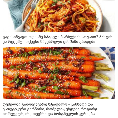
მოსახლეობა?" - რას წერს კახა
კახიშვილი?
კატეგორიის ყველა სიახლე
გაგისინჯავთ ოდესმე სპაგეტი ბარბექიუს სოუსით? პასტის
ეს რეცეპტი თქვენი საყვარელი ვახშამი გახდება
რატომ ჩაბნელდა საქართველო
მესამედ: საბოტაჟი, ტექნიკური
ხარვეზი თუ
არაპროფესიონალიზმი?! -
სანდრო თვალჭრელიძის ანალიზი
ჩაკეტილი „პოლიტიკური
სამკუთხედი“ - კულუარული
თამაშები, რომლებიც დიდი
სისხლის ფასად ჯდება
ღუმელში გამომცხვარი სტაფილო - ჯანსაღი და
ესთეტიკური გარნირი, რომელიც უხდება როგორც
ხორცეულს, ისე თევზსა და ბოსტნეულის კერძებს