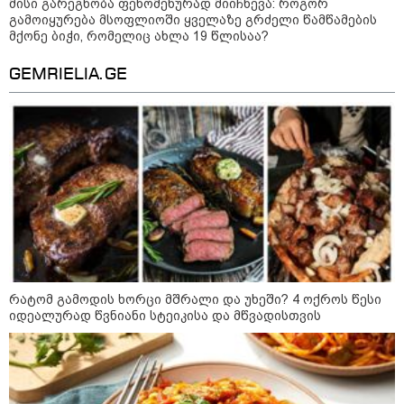
მისი გარეგნობა ფენომენურად მიიჩნევა: როგორ
გამოიყურება მსოფლიოში ყველაზე გრძელი წამწამების
მქონე ბიჭი, რომელიც ახლა 19 წლისაა?
GEMRIELIA.GE
14:09 / 06-08-2026
დამტკიცდა საგზაო
უსაფრთხოების ეროვნული
სტრატეგია, რომელიც საგზაო
შემთხვევების შედეგად
დაშავებულთა და დაღუპულთა
რაოდენობის 25%-ით
შემცირებას ითვალისწინებს -
რას მოიცავს ის?
12:54 / 06-08-2026
ტრაგედია ხობში - მდინარე
ხობისწყალში დედა-შვილი
დაიხრჩო
რატომ გამოდის ხორცი მშრალი და უხეში? 4 ოქროს წესი
იდეალურად წვნიანი სტეიკისა და მწვადისთვის
12:28 / 06-08-2026
"თუ ელექტროენერგიის მსგავსი
გათიშვა გარდაუვალი იყო,
რატომ არ გააფრთხილეს