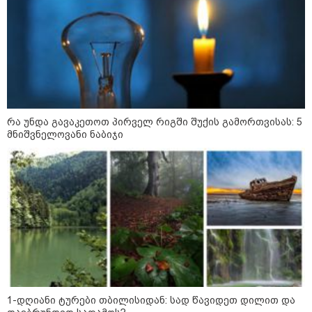
- რა დეტალებზე საუბრობს ეკა
კუპატაძე?
სუს-ი ფარულად გადაღებულ
კადრებს აქვეყნებს - "ჩვენ რა
ვქნათ, ბიჭო, ამაზე?"
რა უნდა გავაკეთოთ პირველ რიგში შუქის გამორთვისას: 5
მნიშვნელოვანი ნაბიჯი
"თქვენი შეცდომა არის
დანაშაულის ტოლფასი, რომ­ლის
გა­მოს­წო­რე­ბაც შე­უძ­ლე­ბე­ლია, ვა­
დას­ტუ­რებ წარ­სულ­ში თქვენ­და­მი
დიდ პა­ტი­ვის­ცე­მას" - ეკა კუპატაძე
ნანუკა ჟორჟოლიანს
Faceამბები
1-დღიანი ტურები თბილისიდან: სად წავიდეთ დილით და