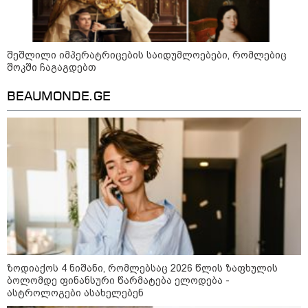
წლის მამას 9 წლის
ქალიშვილის მკვლელობაში
ედება ბრალი
შეშლილი იმპერატრიცების საიდუმლოებები, რომლებიც
შოკში ჩაგაგდებთ
14:08 / 05-08-2026
ლაიფციგის აეროპორტში
BEAUMONDE.GE
უკრაინულ თვითმფრინავთან
ახლოს ასაფეთქებელი
მოწყობილობით აღჭურვილი
დრონი აღმოაჩინეს - რას წერს
მედია
13:22 / 05-08-2026
საფრანგეთის სოფელში ტყის
ხანძრის შემდეგ მეორე
მსოფლიო ომის დროინდელი
ასობით ჭურვი აღმოაჩინეს -
"რიგრიგობით
ფეთქდებოდნენ..."
ზოდიაქოს 4 ნიშანი, რომლებსაც 2026 წლის ზაფხულის
ბოლომდე ფინანსური წარმატება ელოდება -
12:38 / 05-08-2026
ასტროლოგები ასახელებენ
იტალიაში ქალმა, ლატარიის
ბილეთი, რომელმაც 1 მლნ