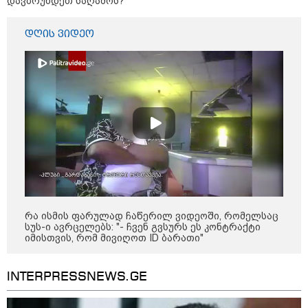
დავბრუნდეთ საღამოს?
დღის ვიდეო
10:58 / 06-08-2026
რა ისმის ფარულად ჩაწერილ ვიდეოში, რომელსაც
სუს-ი ავრცელებს: "- ჩვენ გვსურს ეს კონტრაქტი
"დადგება დრო და თქვენი დღევანდელი
იმისთვის, რომ მივიღოთ ID ბარათი"
"პოსტაობა" საკუთარ თავთან
შეგარცხვენთ... თქვენი შეცდომა არის
INTERPRESSNEWS.GE
დანაშაულის ტოლფასი" - ეკა კუპატაძე
ნანუკა ჟორჟოლიანს