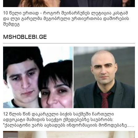
და ის ციხეს 2026 წლის 20
დეკემბერს დატოვებს
მთავრობამ დაამტკიცა 2026-2030
10 წელი ერთად - როგორ შეინარჩუნეს ლეტიცია კასტამ
წლების საგზაო უსაფრთხოების
და ლუი გარელმა მეგობრული ურთიერთობა დაშორების
ეროვნული სტრატეგია და
შემდეგ
სამოქმედო გეგმა, რომელიც 2030
წლისთვის საგზაო შემთხვევების
MSHOBLEBI.GE
შედეგად დაშავებულთა და
დაღუპულთა რაოდენობის 25%-ით
ნინო წილოსანი - „ნაციონალური
შემცირებას ითვალისწინებს
მოძრაობისგან“ განსხვავებით
ჩვენ 2008 წელსაც ვამბობდით,
რომ რუსეთი ოკუპანტია - მათი
მოქმედების წინაპირობა არის
დავალება და უკრაინაში ომის
დაწყების შემდგომ ეს დავალება
არის რუსოფობობა
საზოგადოება
12 წლის წინ დაკარგული ბიჭის საქმეში ჩართული
ადვოკატი მამიდის საეჭვო ქმედებებზე საუბრობს:
"ქალბატონი უარს აცხადებს ინფორმაციის მოწოდებაზე...
წლობით მიმდინარეობდა საქმის ჩაფარცხვის ოპერაცია"