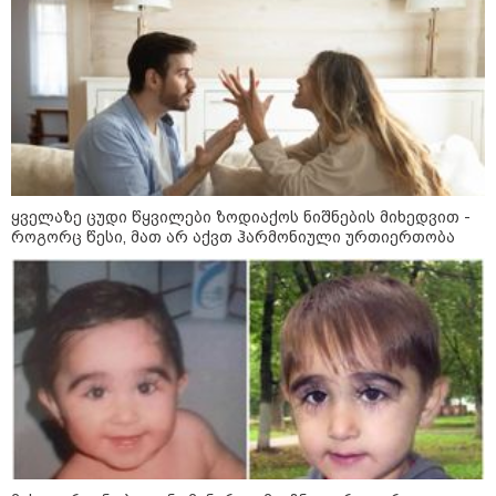
ყველაზე ცუდი წყვილები ზოდიაქოს ნიშნების მიხედვით -
როგორც წესი, მათ არ აქვთ ჰარმონიული ურთიერთობა
21:03 / 05-08-2026
რამ გამოიწვია საქართველოს
ელექტროენერგეტიკული სისტემის სრული
გათიშვა - რას ამბობს სემეკ-ის წევრი
14:15 / 06-08-2026
ქუთაისში "ავტო გალერის"
ახალი მულტიბრენდული სივრცე
გაიხსნა