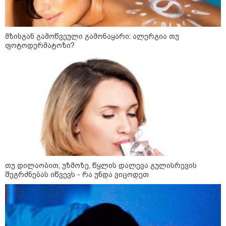
დღის ზოგადი
მზისგან გამოწვეული გამონაყარი: ალერგია თუ
6
ასტროლოგიური
ფოტოდერმატოზი?
პროგნოზი
აგვისტო
მოიმატებს მოტივაცია და აქტიური მოქმედების სურვილი.
კარგი დროა იმ საქმეების წამოსაწყებად, რომლებიც დიდ
ძალისხმევასა და ინიციატივას მოითხოვს. თავდაჯერებულობა
და პოზიტიური განწყობა დაგეხმარებათ, რომ დასახულ
მიზნებს ეტაპობრივად მიაღწიოთ.
თუ დილაობით, უზმოზე, წყლის დალევა გულისრევის
შეგრძნებას იწვევს - რა უნდა ვიცოდეთ
როგორ მოვამზადოთ
ვეგეტარიანული ფალაფელი