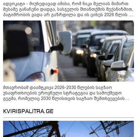
რომ შფოთვა არ დაიბადოს" -
ადვოკატი - მიუხედავად იმისა, რომ ნიკა მელიას მიმართ
დედა სიდონია
მესამე განაჩენი დადგა, სასჯელის შთანთქმის მექანიზმით,
16:02 / 03-08-2026
პატიმრობის ვადა არ გაზრდილა და ის ციხეს 2026 წლის 20
"15 წლის წინ ჩადენილი
დეკემბერს დატოვებს
დანაშაული, 5-ჯერ შეცვლილი
მოსამართლე, 4-ჯერ თავიდან
დაწყებული საქმე... მადლობა
პროკურატურას, მათ გარეშე ეს
შედეგი არ დადგებოდა" - ქეთა
ხარძიანი
კატეგორიის ყველა სიახლე
მთავრობამ დაამტკიცა 2026-2030 წლების საგზაო
უსაფრთხოების ეროვნული სტრატეგია და სამოქმედო
გეგმა, რომელიც 2030 წლისთვის საგზაო შემთხვევების
„თბილისის შემოგარენში ბევრი
შედეგად დაშავებულთა და დაღუპულთა რაოდენობის
ისეთი ნაკვეთია, რომელთა ფასი 4
25%-ით შემცირებას ითვალისწინებს
წლის წინაც 15 დოლარი იყო და
KVIRISPALITRA.GE
ახლაც 15-20 დოლარია“
ვის აღარ დასჭირდება შრომითი