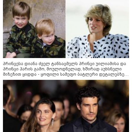
მოიგო, შემთხვევით ნაგავში
გადააგდო - ის დასუფთავების
სამსახურის თანამშრომლებმა
ნაგვის მანქანაში იპოვეს
კატეგორიის ყველა სიახლე
პრინცესა დიანა ძველ ტანსაცმელს პრინცი უილიამისა და
პრინცი ჰარის გამო, მოულოდნელად, ხშირად აუხსნელი
მიზეზით ყიდდა - ყოფილი სამეფო ბატლერი დეტალებზე
„პრესის საერთაშორისო
ინსტიტუტი“ მზია ამაღლობელის
საკუთარ წიგნში საუბრობს
დაუყოვნებლივ გათავისუფლებას
მოითხოვს
ადვოკატი - მიუხედავად იმისა,
რომ ნიკა მელიას მიმართ მესამე
განაჩენი დადგა, სასჯელის
შთანთქმის მექანიზმით,
პატიმრობის ვადა არ გაზრდილა