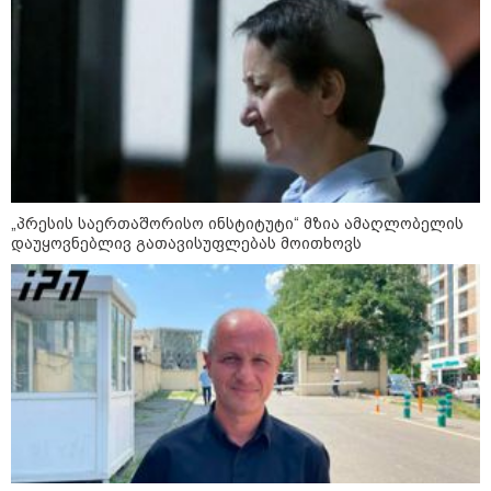
09:33 / 05-08-2026
"მამის მიერ ცოტნესთვის
დატოვებულ სახლში
თვითნებურად ცხოვრობს
ადამიანი, რომელიც ზვიადის
ანდერძში ერთი სიტყვითაც კი
არ არის მოხსენიებული" - ანა
ჯაბაური
09:32 / 05-08-2026
„პრესის საერთაშორისო ინსტიტუტი“ მზია ამაღლობელის
"4 დღე უწყლოდ და უპუროდ
დაუყოვნებლივ გათავისუფლებას მოითხოვს
გაატარეს, მათ სიცოცხლე
დავუბრუნეთ" - ქართველი
მეზღვაური წერს, რომ 36
მიგრანტი, მათ შორის, ორსული
გოგონა გადაარჩინა
12:20 / 04-08-2026
"როცა კანონიკიდან
გამომდინარე, მართებულად
მიგვაჩნია, რომ ადამიანის
გასვენება ტაძრიდან არ მოხდეს,
ეს მგლოვიარეს ისეთი
სიყვარულითა უნდა ავუხსნათ,