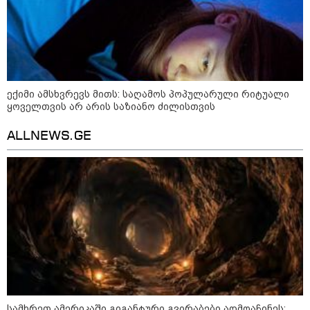
რა უნდა გავაკეთოთ პირველ
რიგში შუქის გამორთვისას: 5
მნიშვნელოვანი ნაბიჯი
ექიმი ამსხვრევს მითს: საღამოს პოპულარული რიტუალი
ყოველთვის არ არის საზიანო ძილისთვის
1-დღიანი ტურები თბილისიდან:
ALLNEWS.GE
სად წავიდეთ დილით და
დავბრუნდეთ საღამოს?
მსოფლიო
სამხრეთ ამერიკაში გიგანტური გვირაბები აღმოაჩინეს: