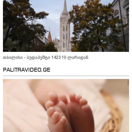
მნიშვნელოვანი ინფორმაცია
თბილისი - ბუდაპეშტი 1423.10 ლარიდან
PALITRAVIDEO.GE
11:58 / 03-08-2026
ოქროსფერი კანი და წვნიანი შიგთავსი: როგორ
მოვამზადოთ სწორად პრემიუმ ხარისხის სოსისი -
რჩევები "შეფმაისტერის" ტექნოლოგისგან