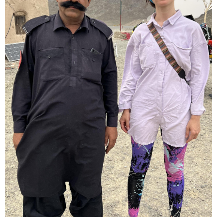
დღის ზოგადი
6
ასტროლოგიური
პროგნოზი
აგვისტო
მოიმატებს მოტივაცია და აქტიური მოქმედების სურვილი.
კარგი დროა იმ საქმეების წამოსაწყებად, რომლებიც დიდ
ძალისხმევასა და ინიციატივას მოითხოვს. თავდაჯერებულობა
და პოზიტიური განწყობა დაგეხმარებათ, რომ დასახულ
მიზნებს ეტაპობრივად მიაღწიოთ.
როგორ მოვამზადოთ
ვეგეტარიანული ფალაფელი