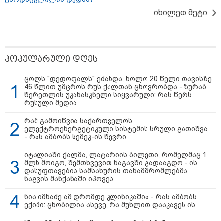
მოსახლეობა?" - რას წერს კახა
კახიშვილი?
იხილეთ მეტი
კატეგორიის ყველა სიახლე
პოპულარული დღეს
ცოლს "დედოფალს" ეძახდა, ხოლო 20 წელი თავისზე
46 წლით უმცროს რუს ქალთან ცხოვრობდა - ზურაბ
წერეთლის უკანასკნელი სიყვარული: რას წერს
რუსული მედია
რატომ ჩაბნელდა საქართველო
მესამედ: საბოტაჟი, ტექნიკური
რამ გამოიწვია საქართველოს
ხარვეზი თუ
ელექტროენერგეტიკული სისტემის სრული გათიშვა
არაპროფესიონალიზმი?! -
- რას ამბობს სემეკ-ის წევრი
სანდრო თვალჭრელიძის ანალიზი
იტალიაში ქალმა, ლატარიის ბილეთი, რომელმაც 1
მლნ მოიგო, შემთხვევით ნაგავში გადააგდო - ის
ჩაკეტილი „პოლიტიკური
დასუფთავების სამსახურის თანამშრომლებმა
სამკუთხედი“ - კულუარული
ნაგვის მანქანაში იპოვეს
თამაშები, რომლებიც დიდი
სისხლის ფასად ჯდება
ნია იმნაძე ამ დრომდე კლინიკაშია - რას ამბობს
ექიმი: ცნობილია ასევე, რა მუხლით დააკავეს ის