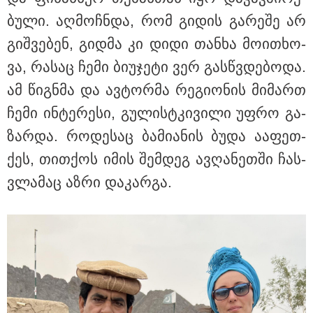
კატეგორიის ყველა სიახლე
ბუ­ლი. აღ­მოჩ­ნდა, რომ გი­დის გა­რე­შე არ
გიშ­ვე­ბენ, გიდ­მა კი დიდი თან­ხა მო­ი­თხო­
ვა, რა­საც ჩემი ბი­უ­ჯე­ტი ვერ გას­წვდე­ბო­და.
ამ წიგნ­მა და ავ­ტორ­მა რე­გი­ო­ნის მი­მართ
ჩემი ინ­ტე­რე­სი, გუ­ლის­ტკი­ვი­ლი უფრო გა­
ზარ­და. რო­დე­საც ბა­მი­ა­ნის ბუდა აა­ფეთ­
ქეს, თით­ქოს იმის შემ­დეგ ავ­ღა­ნეთ­ში ჩას­
ვლა­მაც აზრი და­კარ­გა.
კატეგორიები