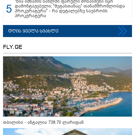
"ნია იმნაძის სახლში ფარული მოსასმენი იყო
„ოქტომბრისთვის საქართველოს
დამონტაჟებული, "მეტასთანაც" თანამშრომლობდა
არჩევანის გაკეთება მოუწევს...
პროკურატურა" - რა დეტალებზე საუბრობს
„ორ სკამზე ჯდომის“
პროკურატურა
შესაძლებლობა შეიძლება
დასრულდეს“ - მირიან
მირიანაშვილის ანალიზი
დღის ყველა სიახლე
ჯარისკაცი, რომელიც 29 წელი
იბრძოდა, რადგან ომის
FLY.GE
დამთავრების არ სჯეროდა...
მეცნიერება
თბილისი - ანტალია 738.70 ლარიდან