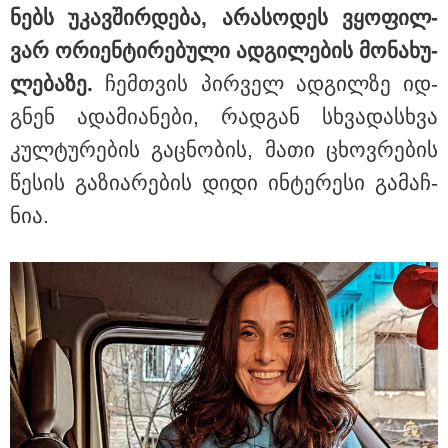
ნებს უკავ­შირ­დე­ბა, არა­სო­დეს ვყო­ფილ­
ვარ ორი­ენ­ტი­რე­ბუ­ლი ად­გი­ლე­ბის მო­ნა­ხუ­
ლე­ბა­ზე.
ჩემ­თვის პირ­ველ ად­გილ­ზე იდ­
გნენ ადა­მი­ა­ნე­ბი, რად­გან სხვა­დას­ხვა
კულ­ტუ­რე­ბის გაც­ნო­ბის, მათი ცხოვ­რე­ბის
წე­სის გა­ზი­ა­რე­ბის დიდი ინ­ტე­რე­სი გა­მაჩ­
ნია.
11:08 / 06-08-2026
"დააკავეს არასრულწლოვანი, რომელმაც
სოცქსელებიდან ჩამოტვირთულ არასრულწლოვანთა
ფოტოები დაამონტაჟა, მიანიჭა პორნოგრაფიული
იერსახე და გაავრცელა" - შსს