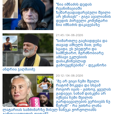
"ნია იმნაძის დედას
რეანიმაციაში
ზეწარგადაფარებული შვილი
არ უნახავს" - გიგა ავალიანის
დედის პირველი კომენტარი
14:09 / 06-08-2026
ნია იმნაძის დაკავებაზე
დამტკიცდა საგზაო
უსაფრთხოების ეროვნული
21:45 / 04-08-2026
სტრატეგია, რომელიც საგზაო
შემთხვევების შედეგად
"სიმართლე გაცხადდება და
დაშავებულთა და დაღუპულთა
თავად ამხელს მათ, ვინც
რაოდენობის 25%-ით
სცადა, ეს უბედური და
შემცირებას ითვალისწინებს -
სამწუხარო, მგრძნობიარე
რას მოიცავს ის?
ამბავი ეკლესიის
12:54 / 06-08-2026
დასაკნინებლად
ტრაგედია ხობში - მდინარე
გამოეყენებინა" - დეკანოზი
ხობისწყალში დედა-შვილი
ანდრია ჯაღმაიძე
დაიხრჩო
20:12 / 04-08-2026
“მე არ ვიცი ჩემი შვილი
რატომ მოკვდა და სხვამ
როგორ იცის - გთხოვ, ყველას
გადაეცი, სანამ დასკვნა არ
12:28 / 06-08-2026
იქნება ჩემი შვილის
გარდაცვალების ვერსიებს ნუ
"თუ ელექტროენერგიის მსგავსი
წერენ" - რა უთხრა ლანა
გათიშვა გარდაუვალი იყო,
ლატარიას სამძიმარზე მისულ ნანუკა ჟორჟოლიანს
რატომ არ გააფრთხილეს
გარდაცვლილის დედამ?