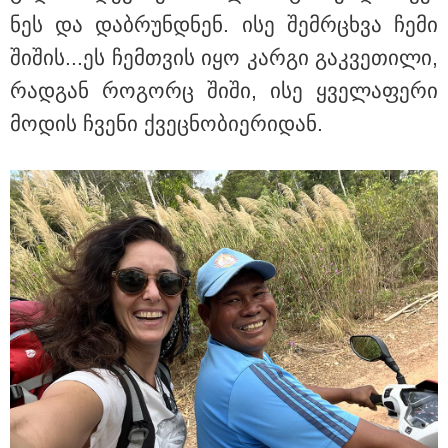
ნეს და დაბ­რუნ­დნენ. ისე შემ­რცხვა ჩემი
ში­შის...ეს ჩემ­თვის იყო კარ­გი გაკ­ვე­თი­ლი,
რად­გან რო­გორც შიში, ისე ყვე­ლა­ფე­რი
მო­დის ჩვე­ნი ქვეც­ნო­ბი­ე­რი­დან.
10:58 / 06-08-2026
"დადგება დრო და თქვენი დღევანდელი
"პოსტაობა" საკუთარ თავთან
შეგარცხვენთ... თქვენი შეცდომა არის
დანაშაულის ტოლფასი" - ეკა კუპატაძე
ნანუკა ჟორჟოლიანს