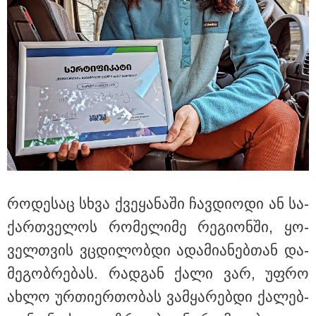
08:44 / 06-08-2026
"მიტროპოლიტი გერასიმე სამღვდელოებასთან
ერთად იმყოფებოდა ლანა ლატარიას სახლში და
გარდაცვლილის სულის საოხად პანაშვიდი
აღავლინა" - საპატრიარქო
რო­დე­საც სხვა ქვე­ყა­ნა­ში ჩავ­დი­ო­დი ან სა­
ქარ­თვე­ლოს რო­მე­ლი­მე რე­გი­ონ­ში, ყო­
ველ­თვის ვცდი­ლობ­დი ადა­მი­ა­ნებ­თან და­
მე­გობ­რე­ბას. რად­გან ქალი ვარ, უფრო
ახლო ურ­თი­ერ­თო­ბას ვამ­ყა­რებ­დი ქა­ლებ­