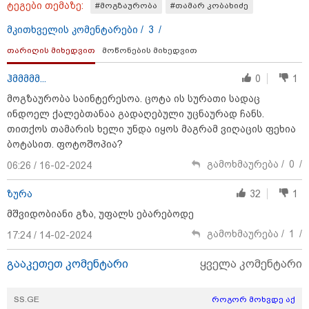
ტეგები თემაზე:
#მოგზაურობა
#თამარ კობახიძე
მოიგო, შემთხვევით ნაგავში
გადააგდო - ის დასუფთავების
მკითხველის კომენტარები /
3
/
სამსახურის თანამშრომლებმა
ნაგვის მანქანაში იპოვეს
თარიღის მიხედვით
მოწონების მიხედვით
კატეგორიის ყველა სიახლე
ჰმმმმმ...
0
1
მოგზაურობა საინტერესოა. ცოტა ის სურათი სადაც
ინდოელ ქალებთანაა გადაღებული უცნაურად ჩანს.
თითქოს თამარის ხელი უნდა იყოს მაგრამ ვიღაცის ფეხია
ბოტასით. ფოტოშოპია?
გამოხმაურება /
0
/
06:26 / 16-02-2024
„პრესის საერთაშორისო
ინსტიტუტი“ მზია ამაღლობელის
ზურა
32
1
დაუყოვნებლივ გათავისუფლებას
მოითხოვს
მშვიდობიანი გზა, უფალს ებარებოდე
გამოხმაურება /
1
/
17:24 / 14-02-2024
ადვოკატი - მიუხედავად იმისა,
გააკეთეთ კომენტარი
ყველა კომენტარი
რომ ნიკა მელიას მიმართ მესამე
განაჩენი დადგა, სასჯელის
შთანთქმის მექანიზმით,
პატიმრობის ვადა არ გაზრდილა
SS.GE
როგორ მოხვდე აქ