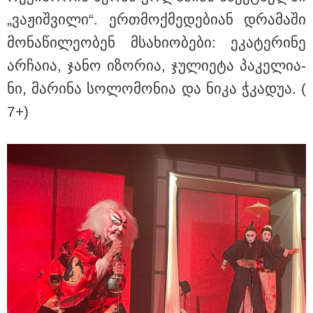
„ვა­ჟიშ­ვი­ლი“. ერ­თმოქ­მე­დე­ბი­ან დრა­მა­ში
მო­ნა­წი­ლე­ო­ბენ მსა­ხი­ო­ბე­ბი: ეკა­ტე­რი­ნე
არ­ჩა­ია, ჯანო იზო­რია, ჯუ­ლი­ე­ტა პა­კე­ლი­ა­
ნი, მა­რი­ნა სო­ლო­მო­ნია და ნიკა ჭკა­დუა. (
7+)
15:42 / 07-08-2026
"საიდან იცის, მან სინამდვილეში რა
ხდებოდა... აფხაზეთის ომში თუ არ
ვცდები სამჯერ არის ნამყოფი, არც
ერთხელ 10 დღეს არ ცდებოდა" - გია
ყარყარაშვილი გიორგი ბარამიძის
განცხადებაზე
10:58 / 06-08-2026
"დადგება დრო და თქვენი
დღევანდელი "პოსტაობა"
საკუთარ თავთან