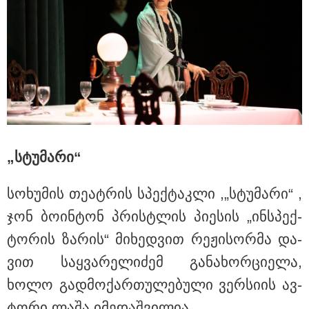
რატომ ჩაბნელდა საქართველო
მესამედ და გველოდება თუ არა
ზამთარში მასშტაბური
ენერგოკრიზისი - "პრობლემის
მოგვარებას დაახლოებით ერთი
თვე დასჭირდება"
„სტუ­მა­რი“
სო­ხუ­მის თე­ატ­რის სპექ­ტაკ­ლი ,„სტუ­მა­რი“ ,
ჯონ ბო­ინ­ტონ პრისტლის პი­ე­სის „ინ­სპექ­
ტო­რის ზა­რის“ მი­ხედ­ვით რე­ჟი­სორ­მა და­
ვით საყ­ვა­რე­ლი­ძემ გა­ნა­ხორ­ცი­ე­ლა,
ხოლო გად­მო­ქარ­თუ­ლე­ბუ­ლი ვერ­სი­ის ავ­
ტო­რი ლაშა იმე­დაშ­ვი­ლია.