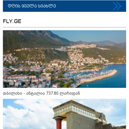
დღის ყველა სიახლე
11:40 / 07-08-2026
FLY.GE
"დაკავებულია 3 პირი, რომლებიც
სისტემატურად ამზადებდნენ ცნობილი
ბრენდების ფალსიფიცირებულ ვისკისა და
სხვა ალკოჰოლურ სასმელებს" -
საგამოძიებო სამსახური
22:49 / 07-08-2026
ადვოკატის ინფორმაციით,
თბილისში "გლოვოს" კურიერს
თავს დაესხნენ
თბილისი - ანტალია 737.80 ლარიდან
21:11 / 07-08-2026
"ვერ შევეგუებით აზრს, რომ
ვიღაცის ბოდიალის გულისთვის
გამოვიდეთ მკვლელები" - კობა