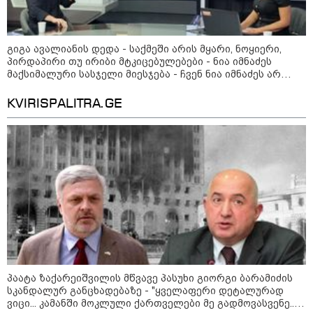
21:30 / 07-08-2026
თბილისში, ლოზუნგით
გიგა ავალიანის დედა - საქმეში არის მყარი, ნოყიერი,
„გვახსოვს გმირები, გვახსოვს
პირდაპირი თუ ირიბი მტკიცებულებები - ნია იმნაძეს
მტერი” მსვლელობა
მიმდინარეობს
მაქსიმალური სასჯელი მიესჯება - ჩვენ ნია იმნაძეს არ
ვედავებით იმას, რომ ეუბნება: “წადი, მოკალი“, ეს
დაკვეთაა, ჩვენ ვამბობთ, წაქეზებას, მანიპულირებას
KVIRISPALITRA.GE
20:58 / 07-08-2026
"იპოვონ ერთი გოგონა, ვისაც
გიგა სექსუალურად ავიწროებდა
- თუ გამოჩნდება ასეთი
გოგონა, 10 000 ლარს
ოფიციალურად, სახალხოდ
გადავცემ" - გიგა ავალიანის
დედა განცხადებას ავრცელებს
18:21 / 07-08-2026
"ვიდეოს ნახვა ჩემთვის იყო
სიკვდილი - ისეთი ხმა აქვს,
თითქოს ეხვეწება, ცუდად არის"
- 12 წლის წინ გაუჩინარებული
პაატა ზაქარეიშვილის მწვავე პასუხი გიორგი ბარამიძის
ბიჭის დედა გავრცელებულ
სკანდალურ განცხადებაზე - "ყველაფერი დეტალურად
ვიდეოზე პირველ კომენტარს
ვიცი... კამანში მოკლული ქართველები მე გადმოვასვენე...
აკეთებს