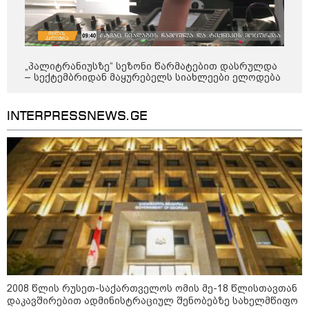
არის მყარი, ნოყიერი, პირდაპირი
მინახავს და არც რაიმე ფაქტი
თუ ირიბი მტკიცებულებები - ნია
ვიცი
იმნაძეს მაქსიმალური სასჯელი
მიესჯება - ჩვენ ნია იმნაძეს არ
ვედავებით იმას, რომ ეუბნება:
“წადი, მოკალი“, ეს დაკვეთაა, ჩვენ
„პალიტრანიუსზე“ სეზონი წარმატებით დასრულდა
აშშ-ის სენატმა რუსეთისა და
ვამბობთ, წაქეზებას,
– სექტემბრიდან მაყურებელს სიახლეები ელოდება
ირანის წინააღმდეგ სანქციების
მანიპულირებას
ე.წ. „გრემის პაკეტს” მხარი
დაუჭირა
INTERPRESSNEWS.GE
საზოგადოება
2008 წლის რუსეთ-საქართველოს ომის მე-18 წლისთავთან
დაკავშირებით ადმინისტრაციულ შენობებზე სახელმწიფო