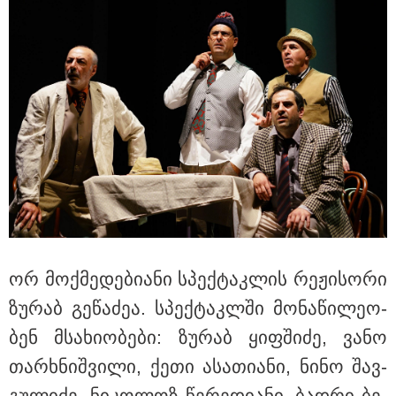
გოგონა, 10 000 ლარს
ოფიციალურად, სახალხოდ
გადავცემ" - გიგა ავალიანის
დედა განცხადებას ავრცელებს
10:45 / 07-08-2026
"აშშ კვლავაც ღრმად
შეშფოთებულია რუსეთის მიერ
საქართველოს ტერიტორიის
განგრძობადი ოკუპაციით" -
აშშ-ის საელჩო
17:12 / 07-08-2026
ორთოდონტია – რატომ უნდა
უმკურნალოთ თანკბილვის
დარღვევებს დროულად?
ორ მოქ­მე­დე­ბი­ა­ნი სპექ­ტაკ­ლის რე­ჟი­სო­რი
ზუ­რაბ გე­წა­ძეა. სპექ­ტაკლში მო­ნა­წი­ლე­ო­
ბენ მსა­ხი­ო­ბე­ბი: ზუ­რაბ ყიფ­ში­ძე, ვანო
თარ­ხნიშ­ვი­ლი, ქეთი ასა­თი­ა­ნი, ნინო შავ­
გუ­ლი­ძე, ნი­კო­ლოზ წე­რე­დი­ა­ნი, ბად­რი ბე­