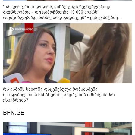
8
ასტროლოგიური
"იპოვონ ერთი გოგონა, ვისაც გიგა სექსუალურად
პროგნოზი
ავიწროებდა - თუ გამოჩნდება 10 000 ლარს
აგვისტო
ოფიციალურად, სახალხოდ გადავცემ" - ეკა კუპატაძე
განცხადებას ავრცელებს
8 აგვისტო ახალ შთაგონებასა და ემოციურ სიახლოვეს
მოიტანს. გაიზრდება ინტერესი შემოქმედებითი საქმიანობისა
და კულტურული ღონისძიებების მიმართ. საღამო
განსაკუთრებით ხელსაყრელია საყვარელ ადამიანებთან
დროის გასატარებლად და თბილი, გულახდილი
საუბრებისთვის.
რა ისმინს სახლში დაყენებული მომსასმენი
მოწყობილობის ჩანაწერში, სადაც ნია იმნაძე მამას
ესაუბრება?
აგვისტო აგარაკზე: ეს 5 საქმე
უნდა მოასწროთ შემოდგომის
BPN.GE
დადგომამდე