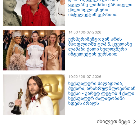
შიდა ღალატით გაინაღდა" -
ყველაზე ლამაზი ქართველი
მიხეილ სააკაშვილი
ქალი ხელოვნური
კატეგორიის ყველა სიახლე
ინტელექტის ვერსიით
14:53 / 30-07-2026
ექსპერიმენტი: ვინ არის
მსოფლიოში ტოპ 5, ყველაზე
ლამაზი ქალი ხელოვნური
ინტელექტის ვერსიით
„რიკოთის მსგავსი რთული
საინჟინრო ობიექტების მოვლა-
პატრონობა განსაკუთრებულ
პასუხისმგებლობას მოითხოვს“-
10:52 / 29-07-2026
რატომ გახდა საჭირო გზების
მოვლა-პატრონობისთვის
სექსუალური ძალადობა,
სახელმწიფო კომპანიის შექმნა
მუქარა, არასრულწლოვანთან
„რუსთაველზე მდებარე
სექსი - ჯარედ ლეტოს 4 ქალი
სასტუმროები 40-50%-იან
სექსუალურ ძალადობაში
გაუქმებებს იღებენ, საკმაოდ დიდი
სდებს ბრალს
ზარალისკენ წავალთ - მეგონა,
ვიღაც მოიფიქრებდა და ბიზნესს
შეხვდებოდა“
იხილეთ მეტი
„ფასები 2-3 წელში გაორმაგდება“
- ლოკაციები თბილისის
შემოგარენში, სადაც შესაძლოა,