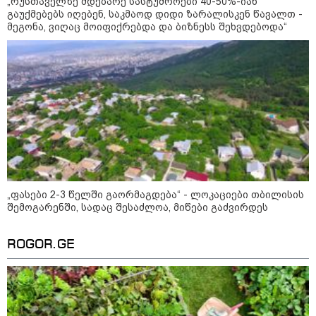
„რუსთაველზე მდებარე სასტუმროები 40-50%-იან
გაუქმებებს იღებენ, საკმაოდ დიდი ზარალისკენ წავალთ -
მეგონა, ვიღაც მოიფიქრებდა და ბიზნესს შეხვდებოდა“
09:52 / 07-08-2026
"რაკეტები ჩვენც გვჭირდება" - დონალდ
„ფასები 2-3 წელში გაორმაგდება“ - ლოკაციები თბილისის
ტრამპი უკრაინისთვის Patriot-ის
შემოგარენში, სადაც შესაძლოა, მიწები გაძვირდეს
რაკეტების გაგზავნაზე
ROGOR.GE
23:40 / 07-08-2026
იტალიამ ყველა ქალაქში
განგაშის წითელი დონე
გამოაცხადა