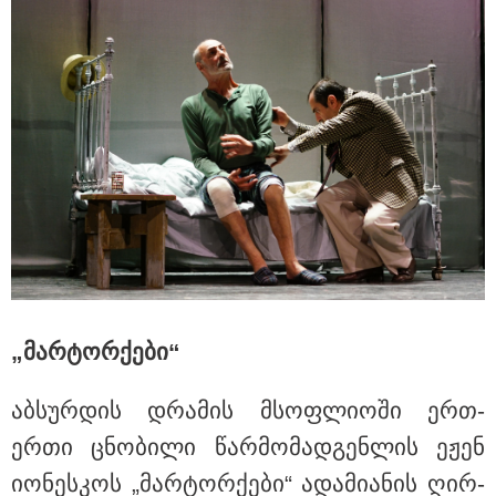
15:47 / 07-08-2026
Tower Group და BREEAM - ხარისხის საერთაშორისო
სტანდარტი ქართულ დეველოპმენტში
„მარ­ტორ­ქე­ბი“
აბ­სურ­დის დრა­მის მსოფ­ლი­ო­ში ერთ-
ერთი ცნო­ბი­ლი წარ­მო­მად­გენ­ლის ეჟენ
იო­ნეს­კოს „მარ­ტორ­ქე­ბი“ ადა­მი­ა­ნის ღირ­