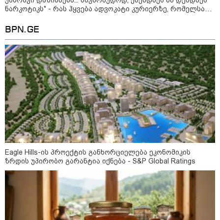
უამრავი დაზიანება... სავარაუდოდ, ეძებდნენ ან დებდნენ
დეფიციტის წინაშე დგას
ნარკოტიკს" - რას ჰყვება ადვოკატი კურიერზე, რომელსაც
არასრულწლოვანები ფიზიკურად გაუსწორდნენ?
BPN.GE
კონფლიქტები
Eagle Hills-ის პროექტის განხორციელება ეკონომიკის
ზრდის უპირობო გარანტია იქნება - S&P Global Ratings