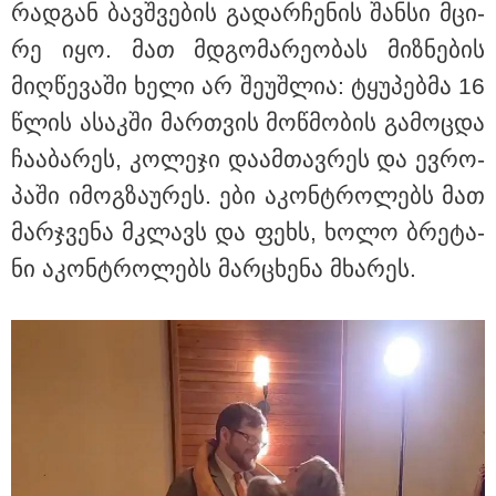
რად­გან ბავ­შვე­ბის გა­დარ­ჩე­ნის შან­სი მცი­
რე იყო. მათ მდგო­მა­რე­ო­ბას მიზ­ნე­ბის
მიღ­წე­ვა­ში ხელი არ შე­უშ­ლია: ტყუ­პებ­მა 16
წლის ასაკ­ში მარ­თვის მოწ­მო­ბის გა­მოც­და
ჩა­ა­ბა­რეს, კო­ლე­ჯი და­ამ­თავ­რეს და ევ­რო­
პა­ში იმოგ­ზა­უ­რეს. ები აკონ­ტრო­ლებს მათ
მარ­ჯვე­ნა მკლავს და ფეხს, ხოლო ბრე­ტა­
ნი აკონ­ტრო­ლებს მარ­ცხე­ნა მხა­რეს.
08:49 / 08-08-2026
"არასდროს მითქვამს, რომ ჩვენები ხელებაწეულს ან
დატყვევებულს "ხვრეტდნენ", ეგ არასდროს მინახავს
და არც რაიმე ფაქტი ვიცი" - გიორგი ბარამიძე