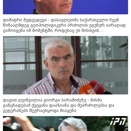
ფული ამ ზოდიაქოს ნიშნების
ხელში აღმოჩნდება: ვინ
გამდიდრდება?
დიმიტრი მედვედევი - დასავლეთმა საქართველო ჩვენ
წინააღმდეგ გეოპოლიტიკური ბრძოლის უგუნურ იარაღად
გამოიყენა იმ მომენტში, როდესაც ეს მისთვის
ხელსაყრელი იყო
როგორ ჩავიცვათ 40 წლის
შემდეგ: მილიონერების
სტილისტის 8 ოქროს წესი და
აუცილებელი სამოსი
მსოფლიო
დავით ღვინჯილია გიორგი ბარამიძეზე - მისმა
განცხადებამ ქვეყანა დააზიანა და მებრძოლებსა და
ვეტერანებს შეურაცხყოფა მიაყენა