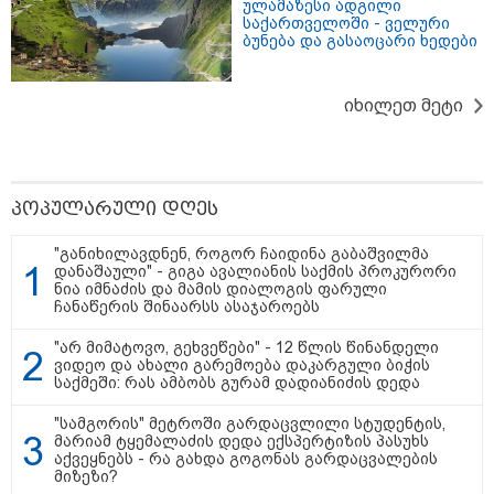
ბექჰემები სენ-ტროპეში
"დასავლეთმა
"პროკურა
ულამაზესი ადგილი
ისვენებენ - რატომ არ
საქართველო ჩვენ
გია ბარამ
საქართველოში - ველური
უერთდება ოჯახურ
წინააღმდეგ
დაწყებულ 
ბუნება და გასაოცარი ხედები
მოგზაურობას
გეოპოლიტიკური
გამოვეხმა
ბრუკლინი?
ბრძოლის უგუნურ
ხვიჩია გა
იარაღად გამოიყენა" -
ავრცელებ
იხილეთ მეტი
დიმიტრი მედვედევი
პოპულარული დღეს
"ზღვამ კიდევ ერთი ჭურვი
გამორიყა" - რა კადრები
"განიხილავდნენ, როგორ ჩაიდინა გაბაშვილმა
დანაშაული" - გიგა ავალიანის საქმის პროკურორი
ვრცელდება სოციალურ ქსელში?
ნია იმნაძის და მამის დიალოგის ფარული
ჩანაწერის შინაარსს ასაჯაროებს
"არ მიმატოვო, გეხვეწები" - 12 წლის წინანდელი
სექტემბრიდან ამოქმედდება და
ვიდეო და ახალი გარემოება დაკარგული ბიჭის
60 წელს გადაცილებულ პირებს
საქმეში: რას ამბობს გურამ დადიანიძის დედა
შეეხებათ! - საქართველოს
ეროვნული ბანკი განცხადებას
"სამგორის" მეტროში გარდაცვლილი სტუდენტის,
ავრცელებს
მარიამ ტყემალაძის დედა ექსპერტიზის პასუხს
აქვეყნებს - რა გახდა გოგონას გარდაცვალების
მიზეზი?
"ძირს დააგდეს, თავი ასფალტზე