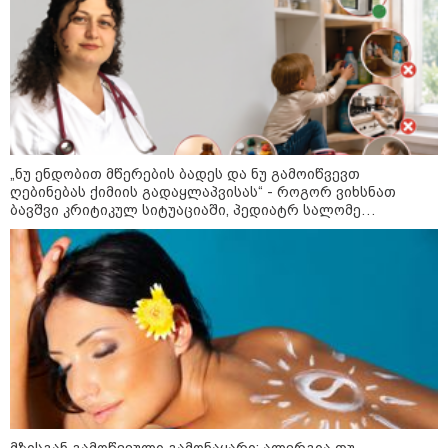
ფერმერი თუ ვარ" - როგორ
ცხოვრობს ახალგაზრდა ქალი,
რომელიც ქალაქიდან სოფლად
გადავიდა და ფერმერი გახდა
09:36 / 08-08-2026
"ბავშვობიდან ასე ვარ..
ფანატიკურად ვარ შეყვარებული
საქართველოზე" - გაიცანით
„ნუ ენდობით მწერების ბადეს და ნუ გამოიწვევთ
მარტინ გუიმჯიანი, ქართულ
ღებინებას ქიმიის გადაყლაპვისას“ - როგორ ვიხსნათ
ენასა და საქართველოზე
შეყვარებული სომეხი ბიჭი
ბავშვი კრიტიკულ სიტუაციაში, პედიატრ სალომე
ახვლედიანის რჩევები
23:15 / 07-08-2026
ამოუცნობი ანომალიური
მოვლენები - ტრამპის
ადმინისტრაციამ “UFO”- ს
ფაილების მორიგი პაკეტი
გამოაქვეყნა
22:30 / 07-08-2026
ინტერნეტში ამაღელვებელი
კადრები ვრცელდება - როგორ
მზისგან გამოწვეული გამონაყარი: ალერგია თუ