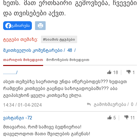
Hisense წარმოგიდგენთ გზავნილს "ინოვაციები
ნეთს. მათ ერ­თნა­ი­რი გე­მოვ­ნე­ბა, ჩვე­ვე­ბი
უკეთესი ცხოვრებისათვის" FIFA-ს 2026 წლის
და თვი­სე­ბე­ბი აქვთ.
მსოფლიო ჩემპიონატზე™
გაზიარება
ტეგები თემაზე:
#სიამის ტყუპები
მკითხველის კომენტარები /
48
/
თარიღის მიხედვით
მოწონების მიხედვით
............../
18
1
ასეთ თემებზე საერთოდ უნდა იწერებოდეს??? ხედავთ
15:49 / 06-08-2026
რამდენი კითხვები გაცნდა საზოგადოებაში??? აბა
შეიძინე ალდაგის სამოგზაურო დაზღვევა და
მიიღე გაორმაგებული ინტერნეტი
გვიპასუხონ ყველა კითხვაზე ეხლა.
გამოხმაურება /
0
/
14:34 / 01-04-2024
საზოგადოება
ვახტანგი -72
5
11
მთავარია, რომ სამივე ბედნიერია!
დაველოდოთ მათი შვილების გაჩენას!