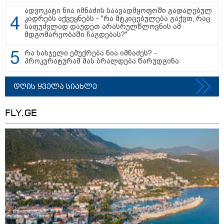
არტყმევინეს, აღენიშნება უამრავი
ადვოკატი ნია იმნაძის საავადმყოფოში გადაღებულ
დაზიანება... სავარაუდოდ,
კადრებს აქვეყნებს - "რა მტკიცებულება გაქვთ, რაც
ეძებდნენ ან დებდნენ ნარკოტიკს"
საფუძვლად დაუდეთ არასრულწლოვნის ამ
- რას ჰყვება ადვოკატი კურიერზე,
მდგომარეობაში ჩაგდებას?"
რომელსაც არასრულწლოვანები
ფიზიკურად გაუსწორდნენ?
რა სასჯელი ემუქრება ნია იმნაძეს? -
"ფოტოსურათი, რომელზეც ახლა
პროკურატურამ მას ბრალდება წარუდგინა
ვისაუბრებ, ნია იმნაძის ერთ-
ერთმა მეგობარმა გამომიგზავნა..."
- ეკა კუპატაძე
დღის ყველა სიახლე
FLY.GE
პოლიტიკა