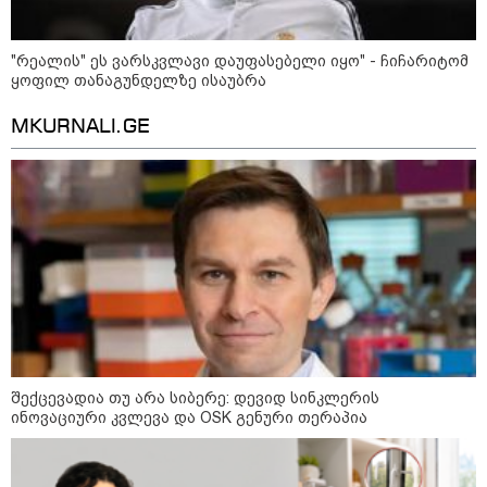
"რეალის" ეს ვარსკვლავი დაუფასებელი იყო" - ჩიჩარიტომ
ყოფილ თანაგუნდელზე ისაუბრა
MKURNALI.GE
11:17 / 08-08-2026
არშემდგარი ქორწინება 15 წლით უფროს
ქართველთან - ალინა კაბაევას
საიდუმლო ცხოვრება: როგორ
გამოიყურებოდა ის პლასტიკურ
ოპერაციებამდე
შექცევადია თუ არა სიბერე: დევიდ სინკლერის
ინოვაციური კვლევა და OSK გენური თერაპია
14:20 / 08-08-2026
"ქალაქი დავთმე, მაგრამ
ქალურობა - არა. ვერ იჯერებენ