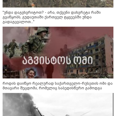
უგუნურ იარაღად გამოიყენა" -
დიმიტრი მედვედევი
"უნდა დაგვხვრიტოთ? - არა, თქვენი დახვრეტა რაში
გვაწყობს, გუდაუთაში ქართველ ტყვეებში უნდა
გადაგცვალოთ..."
23:40 / 07-08-2026
იტალიამ ყველა ქალაქში
განგაშის წითელი დონე
გამოაცხადა
22:45 / 07-08-2026
14 წლის მოზარდმა საკუთარი
პაპა და ბებია მოკლა, შემდეგ კი
სკოლაში ცეცხლი გახსნა - რა
დეტალები ხდება ცნობილი
ბანგკოკში მომხდარი
როდის დაიწყო რეალურად საქართველო-რუსეთის ომი და
ტრაგედიიდან
მთავარი შეცდომა, რომელიც საბედისწერო გამოდგა
13:24 / 07-08-2026
ევროპაში საწვავის ფასები
მკვეთრად შეიცვალა - რომელ
ქვეყნებშია ბენზინი ყველაზე