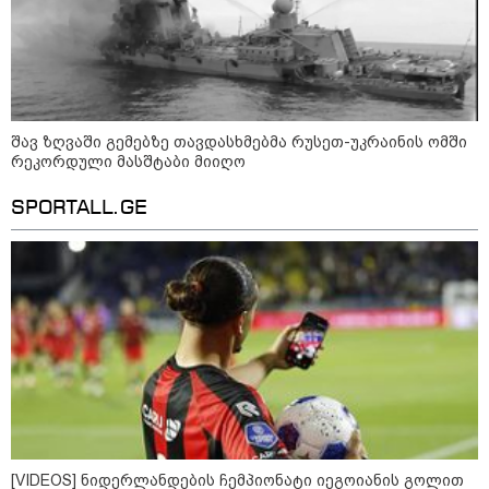
ძვირი და ყველაზე იაფი
კატეგორიის ყველა სიახლე
შავ ზღვაში გემებზე თავდასხმებმა რუსეთ-უკრაინის ომში
რეკორდული მასშტაბი მიიღო
SPORTALL.GE
დიმიტრი მედვედევი -
დასავლეთმა საქართველო ჩვენ
წინააღმდეგ გეოპოლიტიკური
ბრძოლის უგუნურ იარაღად
გამოიყენა იმ მომენტში, როდესაც
ეს მისთვის ხელსაყრელი იყო
დავით ღვინჯილია გიორგი
ბარამიძეზე - მისმა განცხადებამ
ქვეყანა დააზიანა და
მებრძოლებსა და ვეტერანებს
შეურაცხყოფა მიაყენა
[VIDEOS] ნიდერლანდების ჩემპიონატი იეგოიანის გოლით