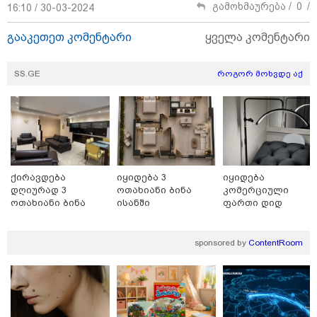
გამოხმაურება /
0
/
16:10 / 30-03-2024
გააკეთეთ კომენტარი
ყველა კომენტარი
SS.GE
როგორ მოხვდე აქ
ქირავდება
იყიდება 3
იყიდება
დღიურად 3
ოთახიანი ბინა
კომერციული
11:36 / 08-08-2026
ოთახიანი ბინა
ისანში
ფართი დიდ
საბურთალოზე
დიღომში
წელიწადნახევარში საქართველოში 164
ადამიანი დაიკარგა - 57 პირს ამ დრომდე
sponsored by
ContentRoom
ეძებენ
17:01 / 08-08-2026
"პროკურატურის მიერ გია