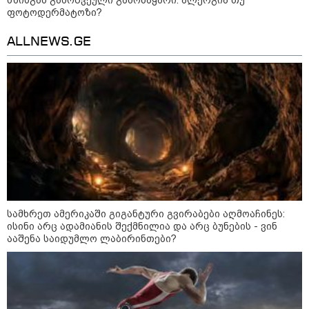
გადაარჩინა 56 წლის კაცმა
ფოტოდერმატოზი?
ბავშვები აბობოქრებულ ზღვაში
დახრჩობას
ALLNEWS.GE
კატეგორიის ყველა სიახლე
"უნდა დაგვხვრიტოთ? - არა,
თქვენი დახვრეტა რაში გვაწყობს,
გუდაუთაში ქართველ ტყვეებში
უნდა გადაგცვალოთ..."
სამხრეთ ამერიკაში გიგანტური გვირაბები აღმოაჩინეს:
ისინი არც ადამიანის შექმნილია და არც ბუნების - ვინ
ააშენა საიდუმლო ლაბირინთები?
როდის დაიწყო რეალურად
საქართველო-რუსეთის ომი და
მთავარი შეცდომა, რომელიც
საბედისწერო გამოდგა