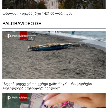
დიქტატურის მსახურებისგან" -
მიხეილ სააკაშვილი
16:22 / 08-08-2026
თბილისი - ბუდაპეშტი 1421.00 ლარიდან
"აი, ეს არის სამშობლოს
ღალატი" - როგორ ეხმაურება
PALITRAVIDEO.GE
ნიკა გვარამია აგვისტოს ომთან
დაკავშირებით ირაკლი
კობახიძის განცხადებას?
14:32 / 08-08-2026
"2008 წლის ომი თუ არ
იქნებოდა, დიდი ალბათობით,
არც უკრაინის ომი იქნებოდა" -
შალვა პაპუაშვილი
12:18 / 08-08-2026
"ზღვამ კიდევ ერთი ჭურვი გამორიყა" - რა კადრები
"რუსეთმა განახორციელა
ვრცელდება სოციალურ ქსელში?
საქართველოს ტერიტორიების
20%-ის ოკუპაცია და
სააკაშვილის, მისი რეჟიმის
ღალატი ვერანაირად ვერ
გადაფარავს ამ დანაშაულს" -