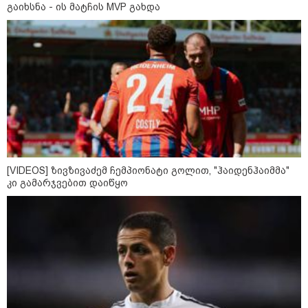
ნიკა გვარამია ირაკლი კობახიძის
გაიხსნა - ის მატჩის MVP გახდა
განცხადებაზე - აი, ეს არის
სამშობლოს ღალატი -
ნამდვილად, უტყუარად და არა
მხოლოდ პოლიტიკურ, ემოციურ
განზომილებებში, არამედ
სამართლებრივადაც
ალექსანდრ ვუჩიჩი - სერბეთი
უკრაინის ტერიტორიულ
მთლიანობას მხარს უჭერს
[VIDEOS] ზივზივაძემ ჩემპიონატი გოლით, "ჰაიდენჰაიმმა"
კი გამარჯვებით დაიწყო
მოზაიკა