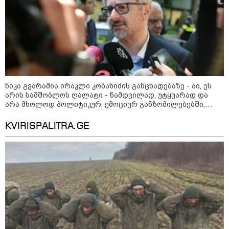
ნიკა გვარამია ირაკლი კობახიძის განცხადებაზე - აი, ეს
არის სამშობლოს ღალატი - ნამდვილად, უტყუარად და
არა მხოლოდ პოლიტიკურ, ემოციურ განზომილებებში,
არამედ სამართლებრივადაც
13:15 / 08-08-2026
KVIRISPALITRA.GE
უძველესი სენი და ეპიდემია: აშშ-ში
ერთდროულად კეთრს და ნაწლავურ
ინფექციას ებრძვიან - რა უნდა ვიცოდეთ
და რამდენად სახიფათოა
17:13 / 08-08-2026
"დასავლეთმა საქართველო
ჩვენ წინააღმდეგ
გეოპოლიტიკური ბრძოლის