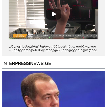
8
ასტროლოგიური
პროგნოზი
აგვისტო
8 აგვისტო ახალ შთაგონებასა და ემოციურ სიახლოვეს
მოიტანს. გაიზრდება ინტერესი შემოქმედებითი საქმიანობისა
და კულტურული ღონისძიებების მიმართ. საღამო
განსაკუთრებით ხელსაყრელია საყვარელ ადამიანებთან
„პალიტრანიუსზე“ სეზონი წარმატებით დასრულდა
დროის გასატარებლად და თბილი, გულახდილი
– სექტემბრიდან მაყურებელს სიახლეები ელოდება
საუბრებისთვის.
INTERPRESSNEWS.GE
აგვისტო აგარაკზე: ეს 5 საქმე
უნდა მოასწროთ შემოდგომის
დადგომამდე