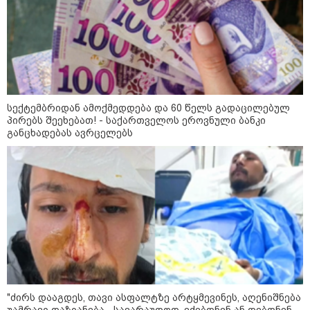
ირაკლი კობახიძე
კატეგორიის ყველა სიახლე
სექტემბრიდან ამოქმედდება და 60 წელს გადაცილებულ
პირებს შეეხებათ! - საქართველოს ეროვნული ბანკი
Eagle Hills-ის პროექტის
განცხადებას ავრცელებს
განხორციელება ეკონომიკის
ზრდის უპირობო გარანტია იქნება
- S&P Global Ratings
„წარმოებულია საქართველოში“ -
ქართული თაფლი ჩინეთის
ბაზარზე გასასვლელად ემზადება
- დეტალები
მსოფლიო სასიცოცხლოდ
"ძირს დააგდეს, თავი ასფალტზე არტყმევინეს, აღენიშნება
მნიშვნელოვანი პროდუქტის