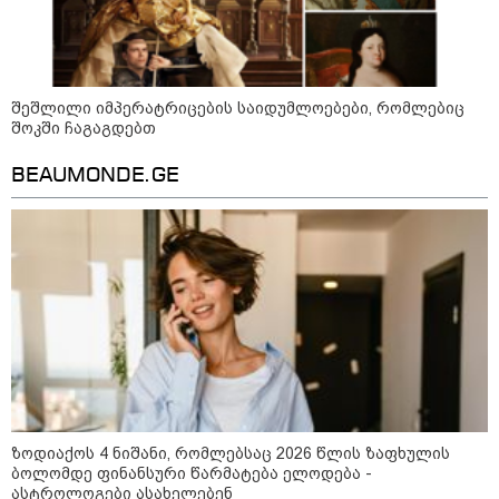
ხობისწყალში შვილის
გადასარჩენად შევიდა,
მაშველებმა გარდაცვლილი
იპოვეს
შეშლილი იმპერატრიცების საიდუმლოებები, რომლებიც
კატეგორიის ყველა სიახლე
შოკში ჩაგაგდებთ
BEAUMONDE.GE
პაატა ზაქარეიშვილის მწვავე
პასუხი გიორგი ბარამიძის
სკანდალურ განცხადებაზე -
"ყველაფერი დეტალურად ვიცი...
კამანში მოკლული ქართველები მე
გადმოვასვენე... ბარამიძე კი
ტყუის"
აგვისტოს ომში, გორში
საბრძოლო ნათლობა მიღებული
რუსული „ისკანდერი“ დღეს კიევის
ზოდიაქოს 4 ნიშანი, რომლებსაც 2026 წლის ზაფხულის
მთავარ კოშმარად იქცა
ბოლომდე ფინანსური წარმატება ელოდება -
ასტროლოგები ასახელებენ