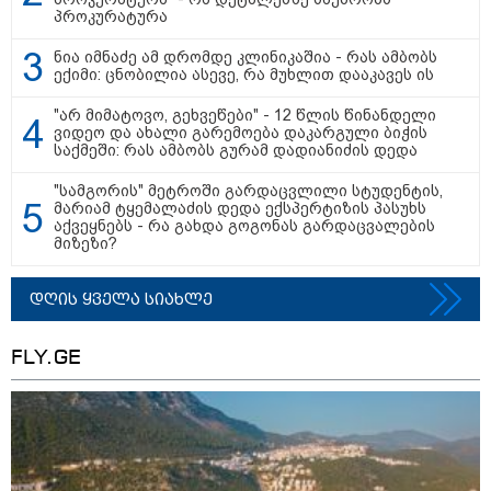
პროკურატურა
12:20 / 04-08-2026
"როცა კანონიკიდან
ნია იმნაძე ამ დრომდე კლინიკაშია - რას ამბობს
გამომდინარე, მართებულად
ექიმი: ცნობილია ასევე, რა მუხლით დააკავეს ის
მიგვაჩნია, რომ ადამიანის
გასვენება ტაძრიდან არ მოხდეს,
ეს მგლოვიარეს ისეთი
"არ მიმატოვო, გეხვეწები" - 12 წლის წინანდელი
სიყვარულითა უნდა ავუხსნათ,
ვიდეო და ახალი გარემოება დაკარგული ბიჭის
რომ შფოთვა არ დაიბადოს" -
საქმეში: რას ამბობს გურამ დადიანიძის დედა
დედა სიდონია
კატეგორიის ყველა სიახლე
"სამგორის" მეტროში გარდაცვლილი სტუდენტის,
მარიამ ტყემალაძის დედა ექსპერტიზის პასუხს
აქვეყნებს - რა გახდა გოგონას გარდაცვალების
მიზეზი?
მკითხველის რჩევით
დღის ყველა სიახლე
FLY.GE