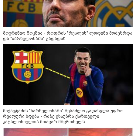
13:24 / 07-08-2026
ევროპაში საწვავის ფასები
მკვეთრად შეიცვალა - რომელ
ქვეყნებშია ბენზინი ყველაზე
ძვირი და ყველაზე იაფი
მოურინიო შოკშია - როდრის "რეალის" ლოდინი მობეზრდა
და "ბარსელონაში" გადადის
09:05 / 07-08-2026
მკვლელობა პირდაპირ ეთერში:
ცნობილ "ტიკტოკერს" ლაივის
დროს ესროლეს, ის ადგილზე
გარდაიცვალა - რას ამბობს
მომხდარზე მექსიკის პოლიცია
23:15 / 06-08-2026
“არ მინდა, ბაიდენივით
სცენიდან გადავარდეს“ -
დონალდ ტრამპის სიტყვით
გამოსვლისას დამსწრეები
მიქაუტაძის "ბარსელონაში" შესაძლო გადასვლა უფრო
სახალისო შემთხვევის მოწმენი
რეალური ხდება - რაზე ესაუბრა ქართველი
გახდნენ
კატალონიელთა მთავარ მწვრთნელს
10:52 / 06-08-2026