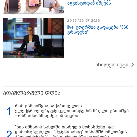
აგვისტოდან იწყება
10:58 / 06-08-2026
"დადგება დრო და თქვენი
დღევანდელი "პოსტაობა"
20:33 / 23-07-2026
საკუთარ თავთან
live: ეთერშია გადაცემა "360
შეგარცხვენთ... თქვენი
გრადუსი"
შეცდომა არის დანაშაულის
ტოლფასი" - ეკა კუპატაძე ნანუკა
ჟორჟოლიანს
09:33 / 05-08-2026
"მამის მიერ ცოტნესთვის
დატოვებულ სახლში
იხილეთ მეტი
თვითნებურად ცხოვრობს
ადამიანი, რომელიც ზვიადის
ანდერძში ერთი სიტყვითაც კი
არ არის მოხსენიებული" - ანა
ჯაბაური
პოპულარული დღეს
09:32 / 05-08-2026
"4 დღე უწყლოდ და უპუროდ
რამ გამოიწვია საქართველოს
გაატარეს, მათ სიცოცხლე
ელექტროენერგეტიკული სისტემის სრული გათიშვა
დავუბრუნეთ" - ქართველი
- რას ამბობს სემეკ-ის წევრი
მეზღვაური წერს, რომ 36
მიგრანტი, მათ შორის, ორსული
"ნია იმნაძის სახლში ფარული მოსასმენი იყო
გოგონა გადაარჩინა
დამონტაჟებული, "მეტასთანაც" თანამშრომლობდა
პროკურატურა" - რა დეტალებზე საუბრობს