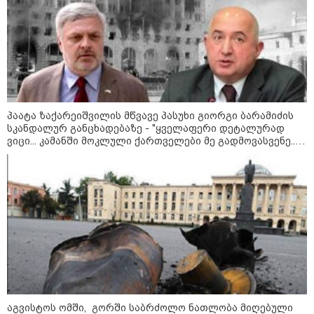
დადგომამდე
ფული ამ ზოდიაქოს ნიშნების
ხელში აღმოჩნდება: ვინ
გამდიდრდება?
პაატა ზაქარეიშვილის მწვავე პასუხი გიორგი ბარამიძის
სკანდალურ განცხადებაზე - "ყველაფერი დეტალურად
ვიცი... კამანში მოკლული ქართველები მე გადმოვასვენე...
როგორ ჩავიცვათ 40 წლის
ბარამიძე კი ტყუის"
შემდეგ: მილიონერების
სტილისტის 8 ოქროს წესი და
აუცილებელი სამოსი
მსოფლიო
აგვისტოს ომში, გორში საბრძოლო ნათლობა მიღებული