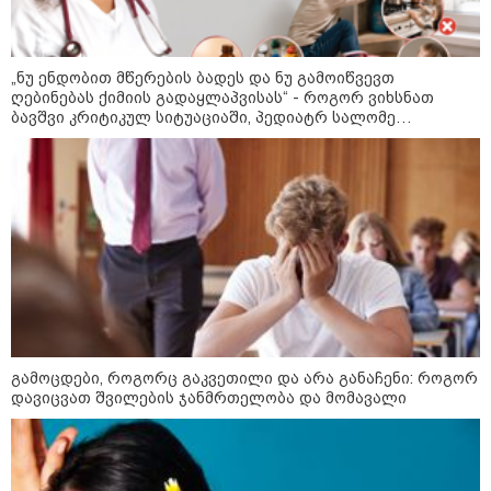
ადამიანისთვის ინფორმაციის
მიწოდება, რომ მასწავლებელი
სექსუალურად ავიწროებდა,
ფაქტობრივად, წაქეზება იყო
პროკურორი - ფარულ ჩანაწერში
„ნუ ენდობით მწერების ბადეს და ნუ გამოიწვევთ
ნია იმნაძე და მამამისი
ღებინებას ქიმიის გადაყლაპვისას“ - როგორ ვიხსნათ
განიხილავდნენ, როგორ ჩაიდინა
ბავშვი კრიტიკულ სიტუაციაში, პედიატრ სალომე
ალექსანდრე გაბაშვილმა
ახვლედიანის რჩევები
დანაშაული - მამა ამბობს, რომ
არასწორად მოიქცა, თუმცა ნია
მამას ეუბნება, რომ სხვანაირად
ოკუპირებული აფხაზეთის ე.წ.
ვერ მოიქცეოდა, თანამედროვე
“საგარეო საქმეთა სამინისტრო”
ეპოქაში სხვანაირად ხდება,
პროკურატურის მიერ გიორგი
საქციელს ამართლებს
ბარამიძის განცხადებასთან
დაკავშირებით გამოძიების
დაწყებას ეხმაურება
გამოცდები, როგორც გაკვეთილი და არა განაჩენი: როგორ
საზოგადოება
დავიცვათ შვილების ჯანმრთელობა და მომავალი