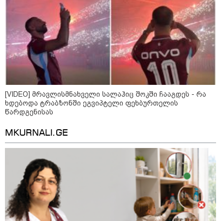
ვაშინგტონს რაკეტების
დეფიციტი აქვს? - მედიის
ცნობით, დონალდ ტრამპი პიტ
ჰეგსეთს დაუპირისპირდა:
დეტალები
კატეგორიის ყველა სიახლე
[VIDEO] მრავლისმნახველი სალაჰიც შოკში ჩააგდეს - რა
ხდებოდა ტრაბზონში ეგვიპტელი ფეხბურთელის
წარდგენისას
MKURNALI.GE
მასწავლებელ გიგა ავალიანის
საქმეზე საგამოძიებო ორგანო
დაკავებულ არასრულწლოვნებს -
ნია იმნაძესა და ანასტასია
ბერუაშვილს 30 დღის
განმავლობაში ფარულად უსმენდა
პროკურორი ნია იმნაძის საქმეზე -
ალექსანდრე გაბაშვილისთვის,
ასეთი წარსული გამოცდილების