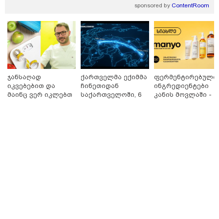
უკეთესი ცხოვრებისათვის" FIFA-ს 2026 წლის
sponsored by
ContentRoom
მსოფლიო ჩემპიონატზე™
ჯანსაღად
ქართველმა ექიმმა
ფერმენტირებული
იკვებებით და
ჩინეთიდან
ინგრედიენტები
მაინც ვერ იკლებთ
საქართველოში, 6
კანის მოვლაში -
წონაში? - ლაშა
000 კილომეტრის
კორეული
უჩავა მთავარ
დაშორებით,
ინოვაციური
მიზეზებზე
ტელერობოტული
ბრენდი Manyo
15:49 / 06-08-2026
საუბრობს
ოპერაცია ჩაატარა
საქართველოშია
შეიძინე ალდაგის სამოგზაურო დაზღვევა და
- ისტორია
მიიღე გაორმაგებული ინტერნეტი
დაწერილია
Faceამბები