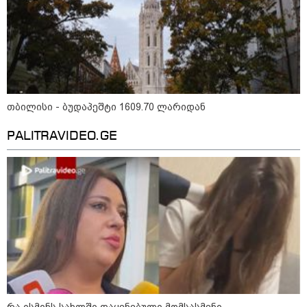
განწირული ვედრების ხმა
ამოიცნო
ამ წუთეში ბათუმში, ე.წ. ხოფის
ბაზრობაზე ხანძარია
თბილისი - ბუდაპეშტი 1609.70 ლარიდან
"- გათა***ბულო, წადი და დაწერე
განცხადება თუ დანაშაულს
PALITRAVIDEO.GE
ჩავდივარ...- მემუქრები?" -
სოციალურ ქსელში სკანდალური
კადრები ვრცელდება
პოლიტიკა
რა ისმინს სახლში დაყენებული მომსასმენი