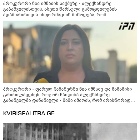
პროკურორი ნია იმნაძის საქმეზე - ალექსანდრე
გაბაშვილისთვის, ასეთი წარსული გამოცდილების
ადამიანისთვის ინფორმაციის მიწოდება, რომ
მასწავლებელი სექსუალურად ავიწროებდა,
დღის ზოგადი
7
ფაქტობრივად, წაქეზება იყო
ასტროლოგიური
პროგნოზი
აგვისტო
ეს დღე გამოირჩევა სტაბილური და მშვიდი ენერგიით. კარგი
პერიოდია დაწყებული საქმეების ბოლომდე მოსაყვანად,
ფინანსური საკითხების გადასამოწმებლად და სამუშაო
სივრცის მოწესრიგებისთვის. თანმიმდევრული მოქმედება და
პრაქტიკული მიდგომა სასურველ შედეგს უდანაკარგოდ
პროკურორი - ფარულ ჩანაწერში ნია იმნაძე და მამამისი
მოგიტანთ.
განიხილავდნენ, როგორ ჩაიდინა ალექსანდრე
გაბაშვილმა დანაშაული - მამა ამბობს, რომ არასწორად
მოიქცა, თუმცა ნია მამას ეუბნება, რომ სხვანაირად ვერ
მოიქცეოდა, თანამედროვე ეპოქაში სხვანაირად ხდება,
KVIRISPALITRA.GE
საქციელს ამართლებს
აგვისტო აგარაკზე: ეს 5 საქმე
უნდა მოასწროთ შემოდგომის