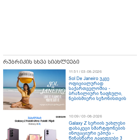
რუბრიკის სხვა სიახლეები
11:51 / 03-08-2026
Sol De Janeiro უკვე
ოფიციალურად
15:42 / 07-08-2026
საქართველოშია -
ბრაზილიური ზაფხული,
"საიდან იცის, მან სინამდვილეში რა
ნებისმიერი სეზონისთვის
ხდებოდა... აფხაზეთის ომში თუ არ
ვცდები სამჯერ არის ნამყოფი, არც
ერთხელ 10 დღეს არ ცდებოდა" - გია
10:09 / 03-08-2026
ყარყარაშვილი გიორგი ბარამიძის
Galaxy Z სერიის უახლესი
დასაკეცი სმარტფონების
განცხადებაზე
ინოვაციური ეპოქა -
წინასწარი გაყიდვები 3