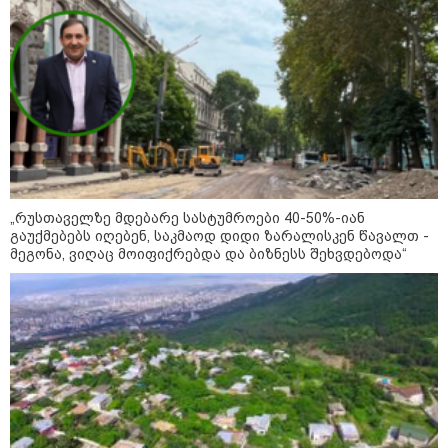
- რუსს, ყაზახს, უკრაინელს,
შვეიცარიელს, იტალიელს,
ამერიკელს, შეუძლია
ჩამოვიდეს, დახარჯოს ფული...
არავინ შეზღუდული არაა" -
კალაძე
კატეგორიის ყველა სიახლე
„რუსთაველზე მდებარე სასტუმროები 40-50%-იან
გაუქმებებს იღებენ, საკმაოდ დიდი ზარალისკენ წავალთ -
მეგონა, ვიღაც მოიფიქრებდა და ბიზნესს შეხვდებოდა“
„რიკოთის მსგავსი რთული
საინჟინრო ობიექტების მოვლა-
პატრონობა განსაკუთრებულ
პასუხისმგებლობას მოითხოვს“-
რატომ გახდა საჭირო გზების
მოვლა-პატრონობისთვის
სახელმწიფო კომპანიის შექმნა
„რუსთაველზე მდებარე
სასტუმროები 40-50%-იან
გაუქმებებს იღებენ, საკმაოდ დიდი
ზარალისკენ წავალთ - მეგონა,
ვიღაც მოიფიქრებდა და ბიზნესს