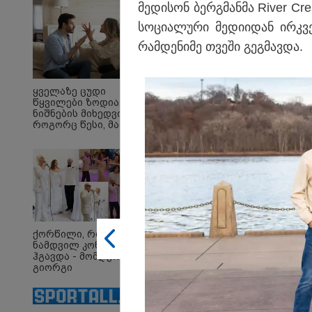
მე­დი­სონ ბერ­გმან­მა River Cr
სო­ცი­ა­ლუ­რი მე­დი­ი­დან ირ
რამ­დე­ნი­მე თვე­ში გეგ­მავ­და.
09:52 
მიიღ
ყველაზე ცუდი
გამოძ
წყვილები ზოდიაქოს
რაიმე
ნიშნების მიხედვით -
პასუხ
როგორც წესი, მათ არ
იმნა
აქვთ ჰარმონიული
ურთიერთობა
19:42 
"იმნა
ალექ
და გ
უთხრ
მასწ
ქორწილი, რომელიც
ავალ
ნამდვილ კონცერტს
ყურა
ჰგავდა - მომღერალი
მიმა
გიორგი
გაბაშ
მეფისაშვილი
პროკ
დაქორწინდა (ვიდეო)