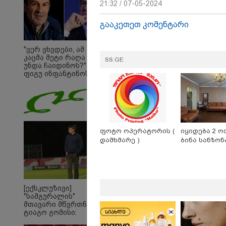
21:32 / 07-05-2024
გააკეთეთ კომენტარი
"ვერ ვხვდები, ამ
კაცმა მეტი რაღა
SS.GE
უნდა ჩაიდინოს?" -
ფიგუ ინფანტინოს
გადადგომას
მოითხოვს
ფოტო ოპერატორის (
იყიდება 2 ო
დამხმარე )
ბინა სანზონ
09:33 
"მამი
დატო
თვით
[ექსკლუზივი]
ადამ
"სამგურალის"
ზვია
მთავარი მწვრთნელი
სიტყვ
ტიაგო გომისი:
მოხსე
"საქართველო
ჯაბა