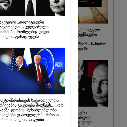
2026
ინ ჩადენილი
 5-ჯერ
მოსამართლე,
აკეტილი „პოლიტიკური
იდან
საქმე...
ამკუთხედი“ - კულუარული
რატომ ჩაბნელდა საქართველო
ამაშები, რომლებიც დიდი
მესამედ: საბოტაჟი, ტექნიკური
რას, მათ
ისხლის ფასად ჯდება
ხარვეზი თუ
შედეგი არ
არაპროფესიონალიზმი?! - სანდრო
" - ქეთა
თვალჭრელიძის ანალიზი
ოქტომბრისთვის საქართველოს
რჩევანის გაკეთება მოუწევს... „ორ
კამზე ჯდომის“ შესაძლებლობა
ჩაკეტილი „პოლიტიკური
ეიძლება დასრულდეს“ - მირიან
სამკუთხედი“ - კულუარული
ირიანაშვილის ანალიზი
თამაშები, რომლებიც დიდი