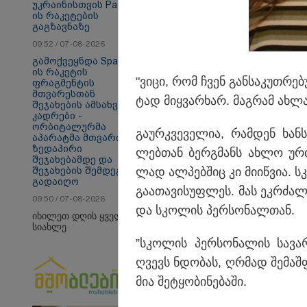
უკრაინისთვის Patriot-
ის რაკეტების
გაგზავნაზე
თბილისი - ანტალია
თბ
840.80 ლარიდან
15
09:52 / 07-08-2026
გამოქვეყნდა SpaceX-
ის რაკეტის
"ვიცი, რომ ჩვენ გან­სა­კუთ­რე­ბ
ფრაგმენტის
მთვარესთან
სამართალი
ტად მიყ­ვარ­ხარ. მაგ­რამ ახლა
შეჯახების ამსახველი
კადრები -
ორბიტალურმა
გა­ურ­კვე­ვე­ლია, რამ­დენ ხა
აპარატმა მთვარის
ზედაპირი
ლებ­თან ბერ­გმანს ახლო ურ­თი
შეჯახებამდე და
შეჯახების შემდეგ
ლად ალ­პებ­შიც კი მი­იწ­ვია. სკ
გადაიღო
გა­ა­თა­ვი­სუფ­ლეს. მას ეკ­რძა­
09:50 / 07-08-2026
და სკო­ლის პერ­სო­ნალ­თან.
იხილეთ დღის ყველა
სიახლე
”სკო­ლის პერ­სო­ნა­ლის სა­ვა­
ღვევს ნდო­ბას, ღრმად შე­მაშ­ფო
მია შე­ტყო­ბი­ნე­ბა­ში.