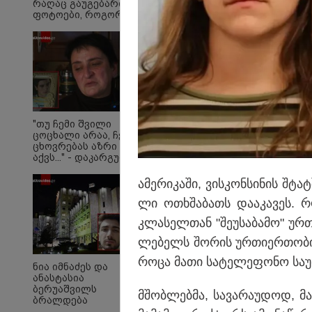
რაღაც გაუგებარი
ფოტოები, როგორ
დავაღწიო თავი?" -
შესაძლებელია თუ
არა ამ ფუნქციის
წაშლა?
მეცნიერთა პროგნოზი
მქონე ნაწილი მთვარ
"თუ ჩემი შვილი
ცოცხალი არაა, ჩემს
სიჩქარით უნდა შეჯა
ცხოვრებას აზრი არ
აქვს..." - დაკარგული
გურამ დადიანიძის
დედის ემოციური
ამე­რი­კა­ში, ვის­კონ­სი­ნის შტ
მიმართვა
ლი ოთხშა­ბათს და­ა­კა­ვეს. რო
კლა­სელ­თან "შე­უ­სა­ბა­მო" ურ­
ლე­ბელს შო­რის ურ­თი­ერ­თო­ბის
როცა მათი სა­ტე­ლე­ფო­ნო სა­უ­ბ
ნია იმნაძეს და
ანასტასია
ბერუაშვილს
მშობ­ლებ­მა, სა­ვა­რა­უ­დოდ, მ
ბრალდება
წარედგინათ -