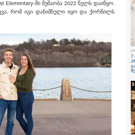
est Elementary-ში მუ­შა­ო­ბა 2022 წელს და­ი­წყო.
­კვე­ვა, რომ იგი და­ნიშ­ნუ­ლი იყო და ქორ­წილს
/ 07-08-2026
09:25 / 07-08-
ო თუ არა
"დასრულდა
იებამ "მეტასგან"
კოშმარი 57
 მონაცემები? - რას
- "სფერო 
23
ობს კითხვაზე ნია
თანამშრო
7
ძის ადვოკატი
განაჩენი გ
პ
სასჯელი 
გ
სოფიკო პე
შ
და გივი წ
/ 06-08-2026
19:33 / 06-08-
ძემ მის მეგობრებს
რა სასჯელი
სანდრე გაბაშვილს
იმნაძეს? -
იორგი მალანიას
პროკურატუ
ა, თითქოსდა მისი
ბრალდება 
ავლებელი, გიგა
იანი ზედმეტ
დღებას იჩენდა მის
რთ, რითაც
კატეგორიის ყველა სიახლე
ვილი წააქეზა" -
ურატურა