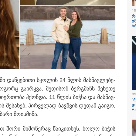
19
გამოქვეყნდა Sp
რ
რაკეტის ფრაგმ
ი
მთვარესთან შეჯ
ბ
ამსახველი კადრ
ორბიტალურმა ა
მთვარის ზედაპ
შეჯახებამდე და
შემდეგ გადაიღ
თ, დაახლოებით 4 ტონა მასის
ეს დაახლოებით 8 700 კმ/სთ
მიიღო თუ არა გ
ხებოდა
"მეტასგან" რაიმ
მონაცემები? - რ
კითხვაზე ნია იმ
ადვოკატი
ატ­ში და­წყე­ბი­თი სკო­ლის 24 წლის მას­წავ­ლე­ბე­
­გორც გა­ირ­კვა, მე­დი­სონ ბერ­გმანს მე­ხუ­თე
მკვლელობა პი
09
ეთერში: ცნობი
თი­ერ­თო­ბა ჰქონ­და. 11 წლის ბი­ჭ­სა და მას­წავ­
"
"ტიკტოკერს" ლ
დ
 შე­სა­ხებ, პირ­ვე­ლად ბავ­შვის დე­დამ გა­ი­გო,
ესროლეს, ის ა
P
გარდაიცვალა - 
ა­რი მო­ის­მი­ნა.
მომხდარზე მექს
პოლიცია
ათ შორი მი­მო­წე­რაც წა­ი­კი­თხეს, ხოლო ბი­ჭის