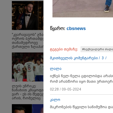
წყა­რო:
cbsnews
"კვარავაჯოს" გზა
ოქროს ბურთამდე:
თანამედროვე
ქართული ზღაპარი
ტეგები თემაზე:
#სექსუალური ძალ
"რატომ იყრება პირად
"თ
მესენჯერში რაღაც
ცო
მკითხველის კომენტარები /
3
/
გაუგებარი ფოტოები,
ცხ
როგორ დავაღწიო
აქვ
თავი?" - შესაძლებელია
გუ
ლალა
თუ არა ამ ფუნქციის
დე
წაშლა?
მი
იქნებ ნელ-ნელა ცდილობდა არას
რომ არასწორი იყო მათი ურთოე
ლუის ენრიკე:
02:28 / 09-05-2024
Faceამბები
ნანახით კმაყოფილი
ვარ - ეს ის შედეგი არ
არის, რომელიც
კალო
გვინდოდა
მაკრონების წყვილი სანიმუშოა და 