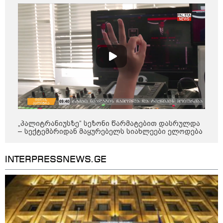
მიწოდება, რომ მასწავლებელი
სექსუალურად ავიწროებდა,
კატეგორიის ყველა სიახლე
ფაქტობრივად, წაქეზება იყო" -
პროკურორი
„პალიტრანიუსზე“ სეზონი წარმატებით დასრულდა
– სექტემბრიდან მაყურებელს სიახლეები ელოდება
INTERPRESSNEWS.GE
კატეგორიები