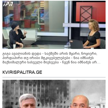
ჩვენები ხელებაწეულს ან დატყვევებულს "ხვრეტდნენ", ეგ
დადგომამდე
არასდროს მინახავს და არც რაიმე ფაქტი ვიცი
ფული ამ ზოდიაქოს ნიშნების
ხელში აღმოჩნდება: ვინ
გამდიდრდება?
როგორ ჩავიცვათ 40 წლის
გიგა ავალიანის დედა - საქმეში არის მყარი, ნოყიერი,
შემდეგ: მილიონერების
პირდაპირი თუ ირიბი მტკიცებულებები - ნია იმნაძეს
სტილისტის 8 ოქროს წესი და
მაქსიმალური სასჯელი მიესჯება - ჩვენ ნია იმნაძეს არ
აუცილებელი სამოსი
ვედავებით იმას, რომ ეუბნება: “წადი, მოკალი“, ეს
დაკვეთაა, ჩვენ ვამბობთ, წაქეზებას, მანიპულირებას
KVIRISPALITRA.GE
მსოფლიო