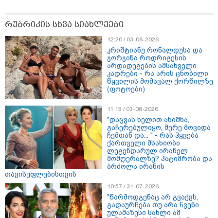
10:58 / 06-08-2026
"დადგება დრო და თქვენი
რუბრიკის სხვა სიახლეები
დღევანდელი "პოსტაობა"
საკუთარ თავთან
12:20 / 03-08-2026
შეგარცხვენთ... თქვენი
კრიშტიანუ რონალდუსა და
შეცდომა არის დანაშაულის
ჯორჯინა როდრიგესის
ტოლფასი" - ეკა კუპატაძე ნანუკა
არდადეგების ამსახველი
ჟორჟოლიანს
კადრები - რა არის ცნობილი
წყვილის მომავალ ქორწილზე
09:33 / 05-08-2026
(ფოტოები)
"მამის მიერ ცოტნესთვის
დატოვებულ სახლში
11:15 / 03-08-2026
თვითნებურად ცხოვრობს
ადამიანი, რომელიც ზვიადის
"დაცვას ხელით ანიშნა,
ანდერძში ერთი სიტყვითაც კი
გაჩერებულიყო, მერე მოვიდა
არ არის მოხსენიებული" - ანა
ჩემთან და... " - რას ჰყვება
ჯაბაური
ქართველი მსახიობი
ლეგენდარულ ირანელ
09:32 / 05-08-2026
მომღერალზე? პატიმრობა და
"4 დღე უწყლოდ და უპუროდ
ბრძოლა ირანის
გაატარეს, მათ სიცოცხლე
თავისუფლებისთვის
დავუბრუნეთ" - ქართველი
10:57 / 31-07-2026
მეზღვაური წერს, რომ 36
მიგრანტი, მათ შორის, ორსული
"წარმოდგენაც არ გვაქვს,
გოგონა გადაარჩინა
გადაურჩება თუ არა ჩვენი
ულამაზესი სახლი ამ