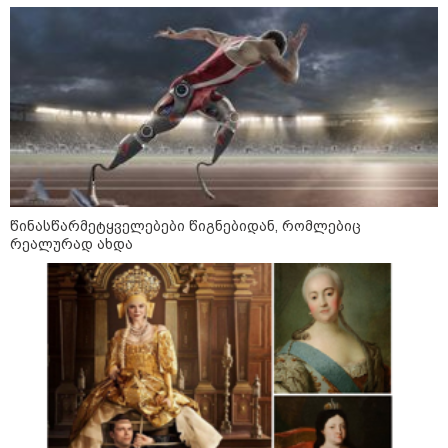
სიკვდილი - ისეთი ხმა აქვს,
თითქოს ეხვეწება, ცუდად არის"
- 12 წლის წინ გაუჩინარებული
ბიჭის დედა გავრცელებულ
ვიდეოზე პირველ კომენტარს
აკეთებს
კატეგორიის ყველა სიახლე
წინასწარმეტყველებები წიგნებიდან, რომლებიც
რეალურად ახდა
პაატა ზაქარეიშვილის მწვავე
პასუხი გიორგი ბარამიძის
სკანდალურ განცხადებაზე -
"ყველაფერი დეტალურად ვიცი...
კამანში მოკლული ქართველები მე
გადმოვასვენე... ბარამიძე კი
ტყუის"
აგვისტოს ომში, გორში
საბრძოლო ნათლობა მიღებული
რუსული „ისკანდერი“ დღეს კიევის
მთავარ კოშმარად იქცა