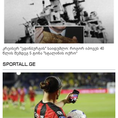
23:40 / 07-08-2026
იტალიამ ყველა ქალაქში
განგაშის წითელი დონე
გამოაცხადა
22:45 / 07-08-2026
14 წლის მოზარდმა საკუთარი
კრეისერ "ედინბურგის" საიდუმლო: როგორ იპოვეს 40
პაპა და ბებია მოკლა, შემდეგ კი
სკოლაში ცეცხლი გახსნა - რა
წლის შემდეგ 5 ტონა "სტალინის ოქრო"
დეტალები ხდება ცნობილი
ბანგკოკში მომხდარი
SPORTALL.GE
ტრაგედიიდან
13:24 / 07-08-2026
ევროპაში საწვავის ფასები
მკვეთრად შეიცვალა - რომელ
ქვეყნებშია ბენზინი ყველაზე
ძვირი და ყველაზე იაფი
09:05 / 07-08-2026