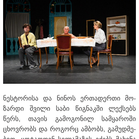
სასკოლო ფორმების ჩინეთიდან
საქართველოში მოწოდება სამ
ეტაპად მოხდება - დეტალები
ნეს­ტო­რი­სა და ნი­ნოს ერ­თა­დერ­თი მო­
ზარ­დი შვი­ლი საბი წიგ­ნაკ­ში ლექ­სებს
წერს, თა­ვის გა­მო­გო­ნილ სამ­ყა­რო­ში
ცხოვ­რობს და რო­გორც ამ­ბობს, გა­მუდ­მე­