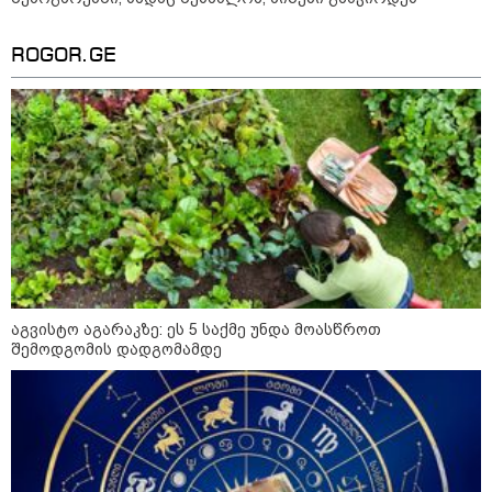
ROGOR.GE
11:40 / 07-08-2026
"დაკავებულია 3 პირი, რომლებიც
სისტემატურად ამზადებდნენ ცნობილი
ბრენდების ფალსიფიცირებულ ვისკისა და
სხვა ალკოჰოლურ სასმელებს" -
საგამოძიებო სამსახური
აგვისტო აგარაკზე: ეს 5 საქმე უნდა მოასწროთ
შემოდგომის დადგომამდე
22:49 / 07-08-2026
"ამ წუთებში, თავს დაესხნენ
არასრულწლოვანების და
სავარაუდოდ, არა მარტო
არასრულწლოვანების ჯგუფი" -
ადვოკატის ინფორმაციით
კურიერს თავს დაესხნენ