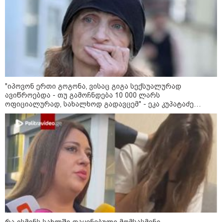
"2008 წელს საქართველო
გადავარჩინეთ - აი, 2012 წლის
"გამარჯვება" ვინც იზეიმეთ,
სწორედ ეგ იყო ქართული
ისტორიული კატასტროფა და
რაც რუსმა ჯარით ვერ აიღო,
შიდა ღალატით გაინაღდა" -
მიხეილ სააკაშვილი
14:20 / 07-08-2026
"ჩემი აზრით, ენამ გაუსწრო
აზრს და არ არის ეს კარგი,
"იპოვონ ერთი გოგონა, ვისაც გიგა სექსუალურად
თუმცა თუ რაიმეში არ მეპარება
ავიწროებდა - თუ გამოჩნდება 10 000 ლარს
ეჭვი, გიორგი ბარამიძის
ოფიციალურად, სახალხოდ გადავცემ" - ეკა კუპატაძე
პატრიოტიზმია" - ნიკა გვარამია
განცხადებას ავრცელებს
13:42 / 07-08-2026
"საქართველო მშვიდი ქვეყანაა,
სტუმართმოყვარე ხალხი ვართ
და ყველას შეუძლია ჩამოვიდეს,
არავინ შეზღუდული არაა" - კახა
კალაძე
13:27 / 07-08-2026
"სტუმართმოყვარე ხალხი ვართ