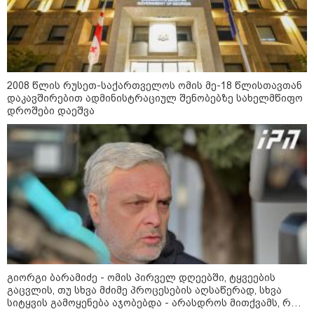
დღის ზოგადი
8
ასტროლოგიური
პროგნოზი
2008 წლის რუსეთ-საქართველოს ომის მე-18 წლისთავთან
აგვისტო
დაკავშირებით ადმინისტრაციულ შენობებზე სახელმწიფო
დროშები დაეშვა
8 აგვისტო ახალ შთაგონებასა და ემოციურ სიახლოვეს
მოიტანს. გაიზრდება ინტერესი შემოქმედებითი საქმიანობისა
და კულტურული ღონისძიებების მიმართ. საღამო
განსაკუთრებით ხელსაყრელია საყვარელ ადამიანებთან
დროის გასატარებლად და თბილი, გულახდილი
საუბრებისთვის.
გიორგი ბარამიძე - ომის პირველ დღეებში, ტყვეების
გაცვლის, თუ სხვა მძიმე პროცესების აღსაწერად, სხვა
აგვისტო აგარაკზე: ეს 5 საქმე
სიტყვის გამოყენება აჯობებდა - არასდროს მითქვამს, რომ
უნდა მოასწროთ შემოდგომის