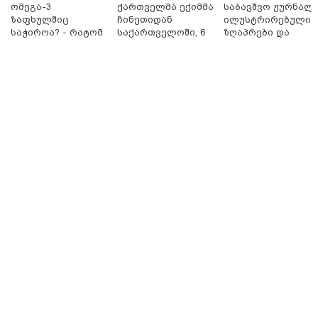
ომეგა-3
ქართველმა ექიმმა
საბავშვო ჟურნალი
ზაფხულშიც
ჩინეთიდან
ილუსტრირებული
საჭიროა? - რატომ
საქართველოში, 6
ზღაპრები და
არ უნდა ვთქვათ
000 კილომეტრის
მაგნიტური
უარი თევზზე ცხელ
დაშორებით,
სათამაშო 9.90
დღეებში
ტელერობოტული
ლარად - "საბავშვ
ოპერაცია ჩაატარა
კარუსელში"
- ისტორია
ზღაპრების სერია
დაწერილია
დაიწყო
15:42 / 07-08-2026
"საიდან იცის, მან სინამდვილეში რა
ხდებოდა... აფხაზეთის ომში თუ არ
ვცდები სამჯერ არის ნამყოფი, არც
ერთხელ 10 დღეს არ ცდებოდა" - გია
ყარყარაშვილი გიორგი ბარამიძის
განცხადებაზე