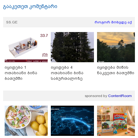
უკეთესი ცხოვრებისათვის" FIFA-ს 2026 წლის
გააკეთეთ კომენტარი
მსოფლიო ჩემპიონატზე™
SS.GE
როგორ მოხვდე აქ
იყიდება 1
იყიდება 4
იყიდება მიწის
ოთახიანი ბინა
ოთახიანი ბინა
ნაკვეთი ბათუმში
ბათუმში
საბურთალოზე
15:49 / 06-08-2026
შეიძინე ალდაგის სამოგზაურო დაზღვევა და
მიიღე გაორმაგებული ინტერნეტი
sponsored by
ContentRoom
Faceამბები