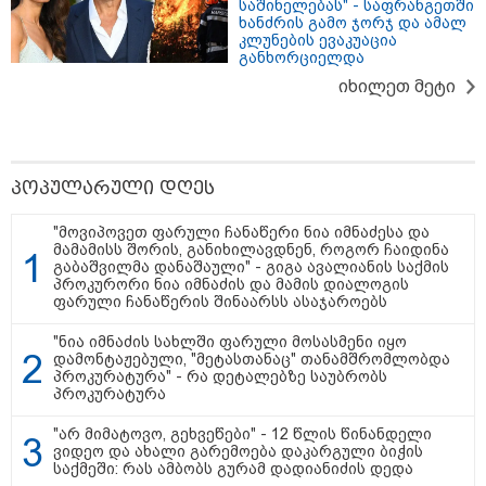
საშინელებას" - საფრანგეთში
12:20 / 04-08-2026
ხანძრის გამო ჯორჯ და ამალ
კლუნების ევაკუაცია
"როცა კანონიკიდან
განხორციელდა
გამომდინარე, მართებულად
მიგვაჩნია, რომ ადამიანის
იხილეთ მეტი
გასვენება ტაძრიდან არ მოხდეს,
ეს მგლოვიარეს ისეთი
სიყვარულითა უნდა ავუხსნათ,
რომ შფოთვა არ დაიბადოს" -
დედა სიდონია
კატეგორიის ყველა სიახლე
პოპულარული დღეს
"მოვიპოვეთ ფარული ჩანაწერი ნია იმნაძესა და
მამამისს შორის, განიხილავდნენ, როგორ ჩაიდინა
გაბაშვილმა დანაშაული" - გიგა ავალიანის საქმის
მკითხველის რჩევით
პროკურორი ნია იმნაძის და მამის დიალოგის
ფარული ჩანაწერის შინაარსს ასაჯაროებს
"ნია იმნაძის სახლში ფარული მოსასმენი იყო
დამონტაჟებული, "მეტასთანაც" თანამშრომლობდა
პროკურატურა" - რა დეტალებზე საუბრობს
პროკურატურა
"არ მიმატოვო, გეხვეწები" - 12 წლის წინანდელი
ვიდეო და ახალი გარემოება დაკარგული ბიჭის
საქმეში: რას ამბობს გურამ დადიანიძის დედა