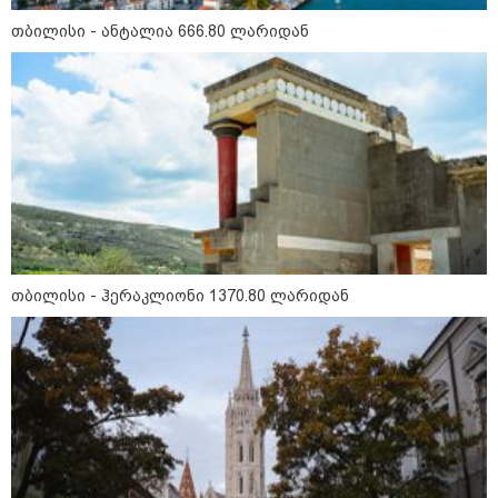
გადავცემ" - ეკა კუპატაძე
განცხადებას ავრცელებს
თბილისი - ანტალია 666.80 ლარიდან
რა ისმინს სახლში დაყენებული
მომსასმენი მოწყობილობის
ჩანაწერში, სადაც ნია იმნაძე
მამას ესაუბრება?
"ამ ვიდეოს ნახვა ჩემთვის იყო
სიკვდილი" - რას ამბობს
დაკარგული 17 წლის ბიჭის დედა
ვიდეოკადრებზე, სადაც შვილის
განწირული ვედრების ხმა
ამოიცნო
თბილისი - ჰერაკლიონი 1370.80 ლარიდან
პოლიტიკა