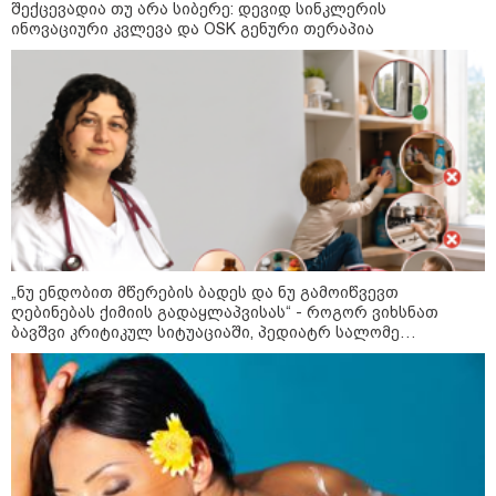
შექცევადია თუ არა სიბერე: დევიდ სინკლერის
ინოვაციური კვლევა და OSK გენური თერაპია
„ნუ ენდობით მწერების ბადეს და ნუ გამოიწვევთ
ღებინებას ქიმიის გადაყლაპვისას“ - როგორ ვიხსნათ
09:00 / 07-08-2026
ბავშვი კრიტიკულ სიტუაციაში, პედიატრ სალომე
18 წელი აგვისტოს ომიდან - ტრაგიკული
ახვლედიანის რჩევები
მოვლენების ქრონოლოგია, რომელიც
შესაძლოა, აღარ გვახსოვს
22:28 / 07-08-2026
სად იზღუდება მოძრაობა -