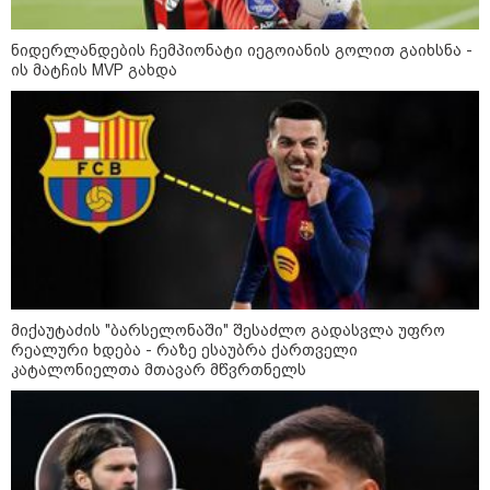
მკვლელობა პირდაპირ ეთერში:
ცნობილ "ტიკტოკერს" ლაივის
დროს ესროლეს, ის ადგილზე
ნიდერლანდების ჩემპიონატი იეგოიანის გოლით გაიხსნა -
გარდაიცვალა - რას ამბობს
ის მატჩის MVP გახდა
მომხდარზე მექსიკის პოლიცია
კატეგორიის ყველა სიახლე
2008 წლის რუსეთ-საქართველოს
ომის მე-18 წლისთავთან
მიქაუტაძის "ბარსელონაში" შესაძლო გადასვლა უფრო
დაკავშირებით ადმინისტრაციულ
რეალური ხდება - რაზე ესაუბრა ქართველი
შენობებზე სახელმწიფო დროშები
კატალონიელთა მთავარ მწვრთნელს
დაეშვა
გიორგი ბარამიძე - ომის პირველ
დღეებში, ტყვეების გაცვლის, თუ
სხვა მძიმე პროცესების