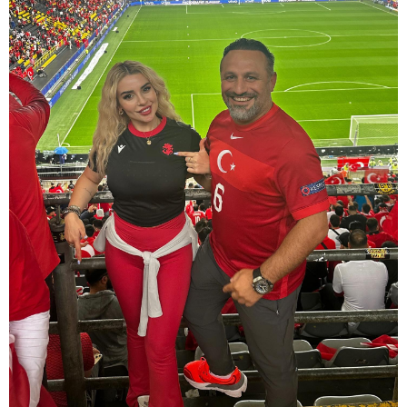
15:54 / 06-08-2026
"ბრალი არის აბურდული -
სამწუხაროა, რომ სრულიად
უდანაშაულო ბავშვის ცხოვრება
დაანგრიეს"- გიგა ავალიანის
საქმეზე დაკავებული ანასტასია
ბერუაშვილის ადვოკატი
კატეგორიის ყველა სიახლე
მკითხველის რჩევით