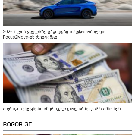
ბავშვმა, რომელიც 9 თვის
განმავლობაში
წარმოუდგენელი
ფსიქოლოგიური ტერორის ქვეშ
არის" - რას აცხადებს ნია
კატეგორიის ყველა სიახლე
იმნაძის ადვოკატი?
2026 წლის ყველაზე გაყიდვადი ავტომობილები -
Focus2Move-ის რეიტინგი
რატომ ჩაბნელდა საქართველო
მესამედ: საბოტაჟი, ტექნიკური
ხარვეზი თუ
არაპროფესიონალიზმი?! -
სანდრო თვალჭრელიძის ანალიზი
ჩაკეტილი „პოლიტიკური
სამკუთხედი“ - კულუარული
თამაშები, რომლებიც დიდი
აფრიკის ქვეყნები ამერიკულ დოლარზე უარს ამბობენ
სისხლის ფასად ჯდება
ROGOR.GE
„ოქტომბრისთვის საქართველოს