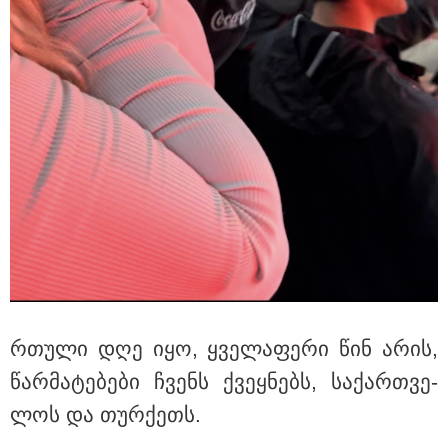
აფრიკის ქვეყნები ამერიკულ
დოლარზე უარს ამბობენ
პოლიტიკა
რთუ­ლი დღე იყო, ყვე­ლა­ფე­რი წინ არის,
წარ­მა­ტე­ბე­ბი ჩვენს ქვეყ­ნებს, სა­ქარ­თვე­
ლოს და თურ­ქეთს.