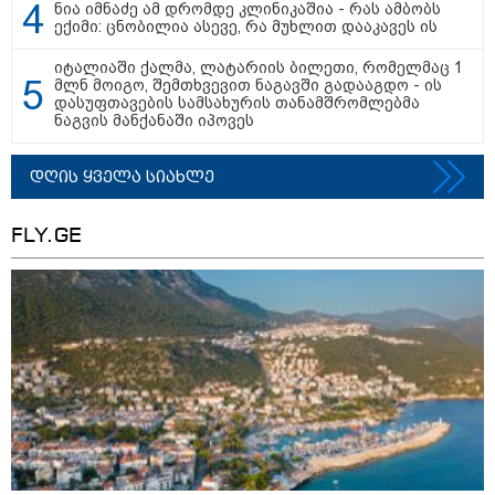
ნია იმნაძე ამ დრომდე კლინიკაშია - რას ამბობს
დონალდ ტრამპის სიტყვით
ექიმი: ცნობილია ასევე, რა მუხლით დააკავეს ის
გამოსვლისას დამსწრეები
სახალისო შემთხვევის მოწმენი
გახდნენ
იტალიაში ქალმა, ლატარიის ბილეთი, რომელმაც 1
მლნ მოიგო, შემთხვევით ნაგავში გადააგდო - ის
დასუფთავების სამსახურის თანამშრომლებმა
23:45 / 05-08-2026
ნაგვის მანქანაში იპოვეს
ტრაგედია შოტლანდიაში - 35
წლის მამას 9 წლის
ქალიშვილის მკვლელობაში
დღის ყველა სიახლე
ედება ბრალი
FLY.GE
14:08 / 05-08-2026
ლაიფციგის აეროპორტში
უკრაინულ თვითმფრინავთან
ახლოს ასაფეთქებელი
მოწყობილობით აღჭურვილი
დრონი აღმოაჩინეს - რას წერს
მედია
13:22 / 05-08-2026
საფრანგეთის სოფელში ტყის
ხანძრის შემდეგ მეორე