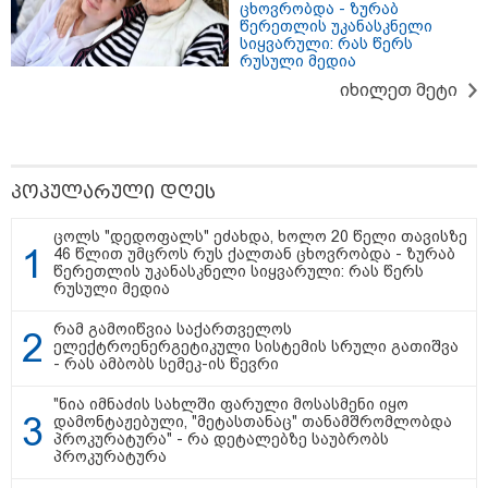
ცხოვრობდა - ზურაბ
წერეთლის უკანასკნელი
სიყვარული: რას წერს
რუსული მედია
იხილეთ მეტი
პოპულარული დღეს
ცოლს "დედოფალს" ეძახდა, ხოლო 20 წელი თავისზე
46 წლით უმცროს რუს ქალთან ცხოვრობდა - ზურაბ
წერეთლის უკანასკნელი სიყვარული: რას წერს
რუსული მედია
10:52 / 06-08-2026
ვაშინგტონს რაკეტების დეფიციტი აქვს? -
რამ გამოიწვია საქართველოს
ელექტროენერგეტიკული სისტემის სრული გათიშვა
მედიის ცნობით, დონალდ ტრამპი პიტ
- რას ამბობს სემეკ-ის წევრი
ჰეგსეთს დაუპირისპირდა: დეტალები
"ნია იმნაძის სახლში ფარული მოსასმენი იყო
დამონტაჟებული, "მეტასთანაც" თანამშრომლობდა
პროკურატურა" - რა დეტალებზე საუბრობს
23:15 / 06-08-2026
პროკურატურა
“არ მინდა, ბაიდენივით
სცენიდან გადავარდეს“ -