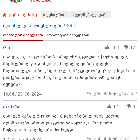
დღის თემა
"დღეს ვიმგზავრეთ
მატარებლით, რომელიც ახალი
სიჩქარით მოძრაობს, მანამდე
ტეგები თემაზე:
#ფეხბურთი
#გულშემატკივარი
ბათუმამდე მგზავრობის დრო
იყო 5,5 საათი და ახლა არის 4
მკითხველის კომენტარები /
29
/
საათამდე შემცირებული" -
ირაკლი კობახიძე
თარიღის მიხედვით
მოწონების მიხედვით
15:17 / 06-08-2026
შემოსავლების სამსახურში
Gia
11
17
აზერბაიჯანული მედიის მიერ
ისა და, თუ აქ ცხოვრობ თბილისში, ცოლი აქაური გყავს,
გავრცელებულ ინფორმაციას
პასუხობენ
ბავშვები აქ გაგიჩნდნენ, მოქალაქეობაც გაქვს,
საქართველოს არ უნდა გულშემატკივრობდე? უხეშად რომ
ვთქვათ ხვალ რომ თურქეთთან ომი დაიწყოს, ვისკენ
იქნება?
13:39 / 06-08-2026
ბაქომ საქართველოს საგარეო
გამოხმაურება /
3
/
18:04 / 20-06-2024
უწყებას დიპლომატური ნოტა
გაუგზავნა - მიზეზი
თამარი
17
9
აზერბაიჯანული სანომრე ნიშნის
მქონე სატვირთოების
ძალიან კარგი წყვილია . ბედნიერები იყვნენ. კარგი
საზღვარზე შეფერხებაა:
ადამიანები არიან და გოგონას ყოჩაღ , როგორი
დეტალები
სიტყვებია. ცრემლები მომადგა
კატეგორიის ყველა სიახლე
გამოხმაურება /
1
/
17:32 / 20-06-2024