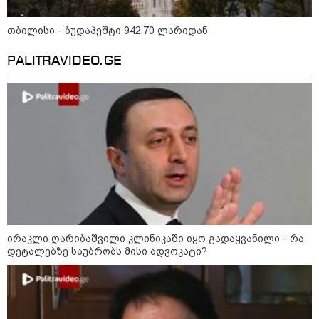
სამოქალაქო საზოგადოების
წარმომადგენლები 2008 წლის
თბილისი - ბუდაპეშტი 942.70 ლარიდან
რუსეთ-საქართველოს აგვისტოს
ომის 18 წლისთავთან
PALITRAVIDEO.GE
დაკავშირებით ერთობლივ
განცხადებას ავრცელებენ
ირაკლი მელაშვილი - როგორც კი
ოპოზიციამ რეგიონებში გასვლა
დაიწყო, „ოცნებამ“ რეგიონებზე
გადაიტანა სიმძიმის ცენტრი,
მდინარაძეს პოლიტიკური ფუნქცია
ექნება: არჩევნებისთვის
მოამზადოს საქართველო - მათი
ამოცანაა, მაქსიმალური
უზრუნველყოფა ოპოზიციის
დასაქსაქსად
საზოგადოება
ირაკლი ღარიბაშვილი კლინიკაში იყო გადაყვანილი - რა
დეტალებზე საუბრობს მისი ადვოკატი?