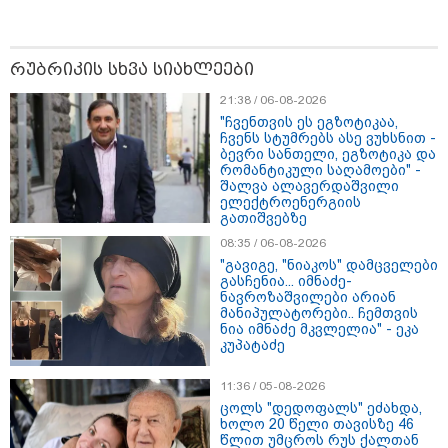
რა უნდა გავაკეთოთ პირველ
რუბრიკის სხვა სიახლეები
რიგში შუქის გამორთვისას: 5
მნიშვნელოვანი ნაბიჯი
21:38 / 06-08-2026
"ჩვენთვის ეს ეგზოტიკაა,
ჩვენს სტუმრებს ასე ვუხსნით -
ბევრი სანთელი, ეგზოტიკა და
რომანტიკული საღამოები" -
1-დღიანი ტურები თბილისიდან:
შალვა ალავერდაშვილი
სად წავიდეთ დილით და
ელექტროენერგიის
დავბრუნდეთ საღამოს?
გათიშვებზე
08:35 / 06-08-2026
"გავიგე, "ნიაკოს" დამცველები
გასჩენია... იმნაძე-
ნავროზაშვილები არიან
მანიპულატორები.. ჩემთვის
ნია იმნაძე მკვლელია" - ეკა
კუპატაძე
მსოფლიო
11:36 / 05-08-2026
ცოლს "დედოფალს" ეძახდა,
ხოლო 20 წელი თავისზე 46
წლით უმცროს რუს ქალთან