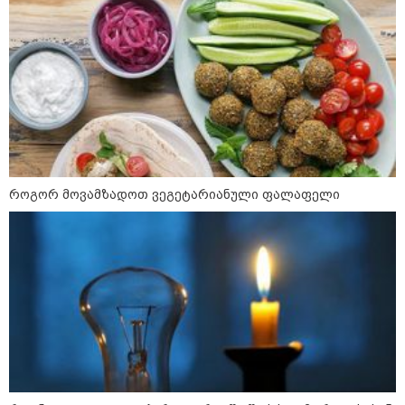
არჩევანის გაკეთება მოუწევს...
„ორ სკამზე ჯდომის“
შესაძლებლობა შეიძლება
დასრულდეს“ - მირიან
მირიანაშვილის ანალიზი
ჯარისკაცი, რომელიც 29 წელი
იბრძოდა, რადგან ომის
დამთავრების არ სჯეროდა...
როგორ მოვამზადოთ ვეგეტარიანული ფალაფელი
მეცნიერება