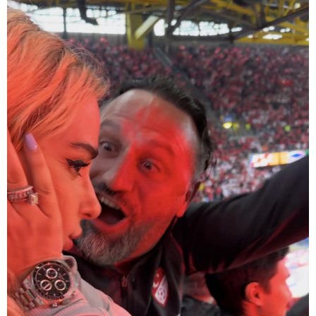
16:02 / 03-08-2026
"15 წლის წინ ჩადენილი
დანაშაული, 5-ჯერ შეცვლილი
მოსამართლე, 4-ჯერ თავიდან
დაწყებული საქმე... მადლობა
პროკურატურას, მათ გარეშე ეს
შედეგი არ დადგებოდა" - ქეთა
ხარძიანი
კატეგორიის ყველა სიახლე
ყველაზე კარგი/ცუდი ქვეყნები
ემიგრანტებისთვის 2026 წელს
2026 წლის ყველაზე გაყიდვადი
ავტომობილები - Focus2Move-ის
რეიტინგი