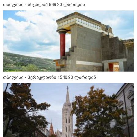
მსოფლიო ომის დროინდელი
თბილისი - ანტალია 849.20 ლარიდან
ასობით ჭურვი აღმოაჩინეს -
"რიგრიგობით
ფეთქდებოდნენ..."
კატეგორიის ყველა სიახლე
მიხაილ ფედოროვი აცხადებს, რომ
თბილისი - ჰერაკლიონი 1540.90 ლარიდან
რუსეთის ტერიტორიაზე
სამიზნეების წინააღმდეგ Starlink-
ის გამოყენების საკითხზე ილონ
მასკთან მოლაპარაკებებს
აწარმოებს
2008 წლის რუსეთ-საქართველოს
ომიდან 18 წელი გავიდა