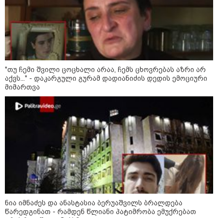
"თუ ჩემი შვილი ცოცხალი არაა, ჩემს ცხოვრებას აზრი არ
აქვს..." - დაკარგული გურამ დადიანიძის დედის ემოციური
მიმართვა
21:03 / 05-08-2026
რამ გამოიწვია საქართველოს
ელექტროენერგეტიკული სისტემის სრული
გათიშვა - რას ამბობს სემეკ-ის წევრი
23:14 / 06-08-2026
სამოქალაქო საზოგადოების
წარმომადგენლები 2008 წლის
ნია იმნაძეს და ანასტასია ბერუაშვილს ბრალდება
რუსეთ-საქართველოს აგვისტოს
წარედგინათ - რამდენ წლიანი პატიმრობა ემუქრებათ
ომის 18 წლისთავთან