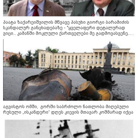
“არ მინდა, ბაიდენივით
სცენიდან გადავარდეს“ -
დონალდ ტრამპის სიტყვით
გამოსვლისას დამსწრეები
პაატა ზაქარეიშვილის მწვავე პასუხი გიორგი ბარამიძის
სახალისო შემთხვევის მოწმენი
სკანდალურ განცხადებაზე - "ყველაფერი დეტალურად
გახდნენ
ვიცი... კამანში მოკლული ქართველები მე გადმოვასვენე...
ბარამიძე კი ტყუის"
კატეგორიის ყველა სიახლე
გიგა ავალიანის დედა - საქმეში
არის მყარი, ნოყიერი, პირდაპირი
თუ ირიბი მტკიცებულებები - ნია
იმნაძეს მაქსიმალური სასჯელი
აგვისტოს ომში, გორში საბრძოლო ნათლობა მიღებული
მიესჯება - ჩვენ ნია იმნაძეს არ
რუსული „ისკანდერი“ დღეს კიევის მთავარ კოშმარად იქცა
ვედავებით იმას, რომ ეუბნება:
“წადი, მოკალი“, ეს დაკვეთაა, ჩვენ
აშშ-ის სენატმა რუსეთისა და
ვამბობთ, წაქეზებას,
ირანის წინააღმდეგ სანქციების
მანიპულირებას
ე.წ. „გრემის პაკეტს” მხარი