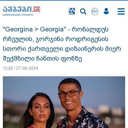
საინფორმაციო პორტალი
საინფორმაციო პორტალი
"Georgina > Georgia" - რონალდუს
რჩეულის, ჯორჯინა როდრიგესის
სთორი ქართველი დიზაინერის მიერ
შექმნილი ჩანთის ფონზე
12:20 / 27-06-2024
გიგა ავალიანის საქმეზე დაკავებულ ორ
არასრულწლოვანს, ნია იმნაძესა და
ანასტასია ბერუაშვილს აღკვეთის
ღონისძიების სახით პატიმრობა
შეეფარდა