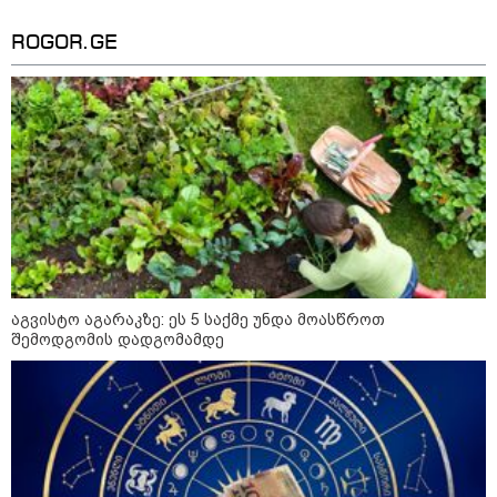
მიწოდება, რომ მასწავლებელი
სექსუალურად ავიწროებდა,
კატეგორიის ყველა სიახლე
ფაქტობრივად, წაქეზება იყო" -
ROGOR.GE
პროკურორი
აგვისტო აგარაკზე: ეს 5 საქმე უნდა მოასწროთ
შემოდგომის დადგომამდე
კატეგორიები