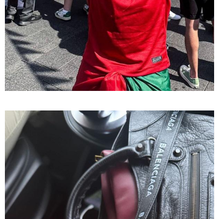
"ვიდეოს ნახვა ჩემთვის იყო სიკვდილი - ისეთი ხმა
აქვს, თითქოს ეხვეწება, ცუდად არის" - 12 წლის წინ
გაუჩინარებული ბიჭის დედა გავრცელებულ ვიდეოზე
პირველ კომენტარს აკეთებს
13:24 / 07-08-2026
ევროპაში საწვავის ფასები მკვეთრად შეიცვალა -
რომელ ქვეყნებშია ბენზინი ყველაზე ძვირი და
ყველაზე იაფი