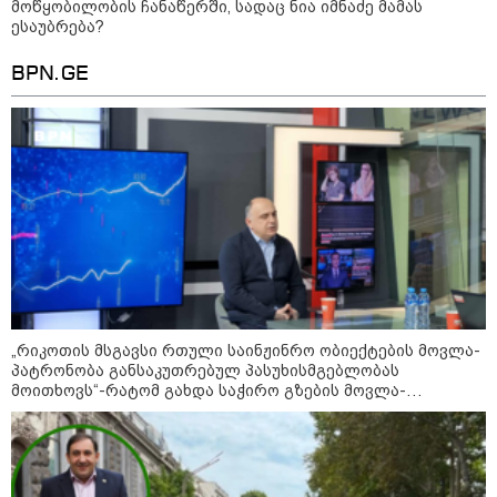
მოწყობილობის ჩანაწერში, სადაც ნია იმნაძე მამას
ესაუბრება?
BPN.GE
11:40 / 07-08-2026
"დაკავებულია 3 პირი, რომლებიც
სისტემატურად ამზადებდნენ ცნობილი
ბრენდების ფალსიფიცირებულ ვისკისა და
სხვა ალკოჰოლურ სასმელებს" -
საგამოძიებო სამსახური
„რიკოთის მსგავსი რთული საინჟინრო ობიექტების მოვლა-
22:49 / 07-08-2026
პატრონობა განსაკუთრებულ პასუხისმგებლობას
"ამ წუთებში, თავს დაესხნენ
მოითხოვს“-რატომ გახდა საჭირო გზების მოვლა-
არასრულწლოვანების და
პატრონობისთვის სახელმწიფო კომპანიის შექმნა
სავარაუდოდ, არა მარტო
არასრულწლოვანების ჯგუფი" -
ადვოკატის ინფორმაციით
კურიერს თავს დაესხნენ