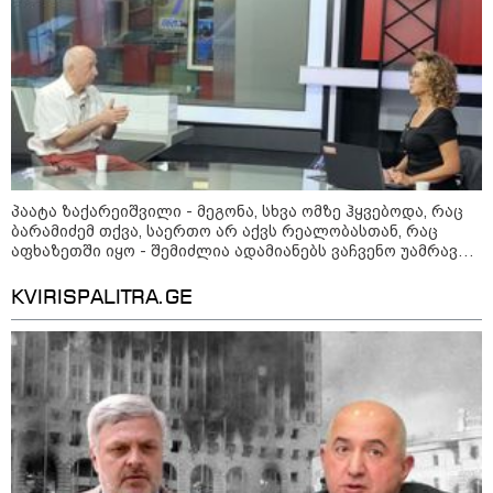
22:45 / 07-08-2026
14 წლის მოზარდმა საკუთარი
პაპა და ბებია მოკლა, შემდეგ კი
სკოლაში ცეცხლი გახსნა - რა
დეტალები ხდება ცნობილი
ბანგკოკში მომხდარი
ტრაგედიიდან
13:24 / 07-08-2026
ევროპაში საწვავის ფასები
მკვეთრად შეიცვალა - რომელ
პაატა ზაქარეიშვილი - მეგონა, სხვა ომზე ჰყვებოდა, რაც
ქვეყნებშია ბენზინი ყველაზე
ბარამიძემ თქვა, საერთო არ აქვს რეალობასთან, რაც
ძვირი და ყველაზე იაფი
აფხაზეთში იყო - შემიძლია ადამიანებს ვაჩვენო უამრავი
საბუთი, სადაც კომისია მუშაობს და ბარამიძე იქ არ ჩანს
KVIRISPALITRA.GE
09:05 / 07-08-2026
მკვლელობა პირდაპირ ეთერში:
ცნობილ "ტიკტოკერს" ლაივის
დროს ესროლეს, ის ადგილზე
გარდაიცვალა - რას ამბობს
მომხდარზე მექსიკის პოლიცია
23:15 / 06-08-2026