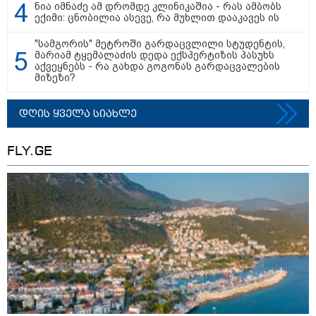
ნია იმნაძე ამ დრომდე კლინიკაშია - რას ამბობს
ექიმი: ცნობილია ასევე, რა მუხლით დააკავეს ის
"სამგორის" მეტროში გარდაცვლილი სტუდენტის,
მარიამ ტყემალაძის დედა ექსპერტიზის პასუხს
აქვეყნებს - რა გახდა გოგონას გარდაცვალების
მიზეზი?
დღის ყველა სიახლე
FLY.GE
13:24 / 07-08-2026
"საქართველოსთვის თქვენზე ნაკლები
მებრძოლის დედა ვატირე!" - რას ამბობს
გიორგი ბარამიძე პროკურატურის
განცხადების შემდეგ
19:05 / 07-08-2026