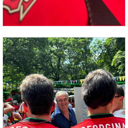
13:27 / 07-08-2026
"სტუმართმოყვარე ხალხი ვართ - რუსს, ყაზახს,
უკრაინელს, შვეიცარიელს, იტალიელს, ამერიკელს,
შეუძლია ჩამოვიდეს, დახარჯოს ფული... არავინ
შეზღუდული არაა" - კალაძე
17:24 / 07-08-2026
"მარტო როცა ვარ, ხშირად
ველაპარაკები, ვიცი, რომ
მისმენს, ვფიქრობ, თავზე
მადგას და მეფერება - სხვებს
ხომ არ ვაჩვენებ ცრემლებს" -
გიორგი კეკელიძე გმირი
ანწუხელიძის გამზრდელი