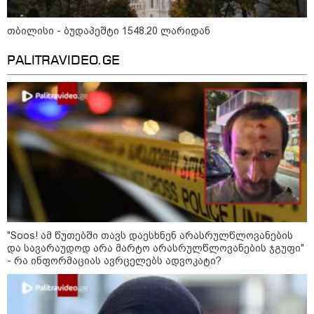
- რუსს, ყაზახს, უკრაინელს,
შვეიცარიელს, იტალიელს,
ამერიკელს, შეუძლია
თბილისი - ბუდაპეშტი 1548.20 ლარიდან
ჩამოვიდეს, დახარჯოს ფული...
არავინ შეზღუდული არაა" -
PALITRAVIDEO.GE
კალაძე
კატეგორიის ყველა სიახლე
„რიკოთის მსგავსი რთული
საინჟინრო ობიექტების მოვლა-
პატრონობა განსაკუთრებულ
პასუხისმგებლობას მოითხოვს“-
რატომ გახდა საჭირო გზების
"Soos! ამ წუთებში თავს დაესხნენ არასრულწლოვანების
მოვლა-პატრონობისთვის
და სავარაუდოდ არა მარტო არასრულწლოვანების ჯგუფი"
სახელმწიფო კომპანიის შექმნა
- რა ინფორმაციას ავრცელებს ადვოკატი?
„რუსთაველზე მდებარე
სასტუმროები 40-50%-იან
გაუქმებებს იღებენ, საკმაოდ დიდი
ზარალისკენ წავალთ - მეგონა,
ვიღაც მოიფიქრებდა და ბიზნესს