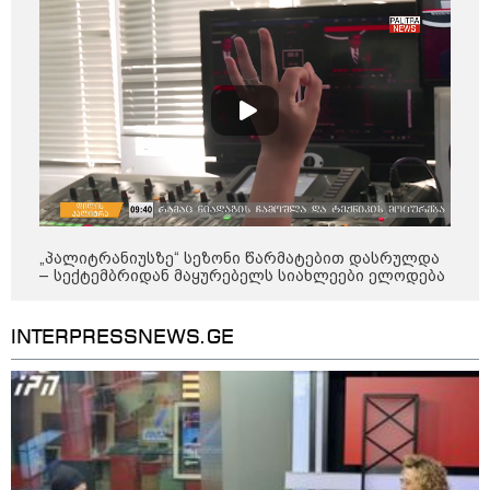
დადგომამდე
ფული ამ ზოდიაქოს ნიშნების
ხელში აღმოჩნდება: ვინ
გამდიდრდება?
როგორ ჩავიცვათ 40 წლის
შემდეგ: მილიონერების
„პალიტრანიუსზე“ სეზონი წარმატებით დასრულდა
სტილისტის 8 ოქროს წესი და
– სექტემბრიდან მაყურებელს სიახლეები ელოდება
აუცილებელი სამოსი
INTERPRESSNEWS.GE
მსოფლიო