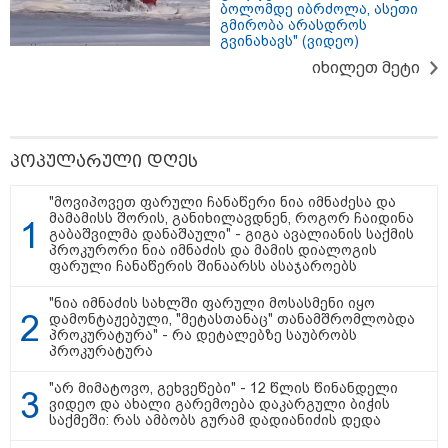
გადავცემ" - ეკა კუპატაძე
ბოლომდე იბრძოლა, ასეთი
განცხადებას ავრცელებს
გმირობა არასდროს
გვინახავს" (ვიდეო)
რა ისმინს სახლში დაყენებული
იხილეთ მეტი
მომსასმენი მოწყობილობის
ჩანაწერში, სადაც ნია იმნაძე
მამას ესაუბრება?
პოპულარული დღეს
"ამ ვიდეოს ნახვა ჩემთვის იყო
სიკვდილი" - რას ამბობს
"მოვიპოვეთ ფარული ჩანაწერი ნია იმნაძესა და
დაკარგული 17 წლის ბიჭის დედა
მამამისს შორის, განიხილავდნენ, როგორ ჩაიდინა
ვიდეოკადრებზე, სადაც შვილის
გაბაშვილმა დანაშაული" - გიგა ავალიანის საქმის
განწირული ვედრების ხმა
პროკურორი ნია იმნაძის და მამის დიალოგის
ამოიცნო
ფარული ჩანაწერის შინაარსს ასაჯაროებს
"ნია იმნაძის სახლში ფარული მოსასმენი იყო
დამონტაჟებული, "მეტასთანაც" თანამშრომლობდა
პროკურატურა" - რა დეტალებზე საუბრობს
პოლიტიკა
პროკურატურა
"არ მიმატოვო, გეხვეწები" - 12 წლის წინანდელი
ვიდეო და ახალი გარემოება დაკარგული ბიჭის
საქმეში: რას ამბობს გურამ დადიანიძის დედა