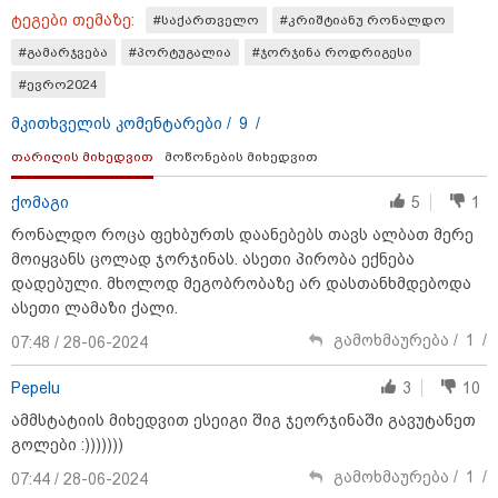
ტეგები თემაზე:
#საქართველო
#კრიშტიანუ რონალდო
#გამარჯვება
#პორტუგალია
#ჯორჯინა როდრიგესი
#ევრო2024
მკითხველის კომენტარები /
9
/
თარიღის მიხედვით
მოწონების მიხედვით
ქომაგი
5
1
რონალდო როცა ფეხბურთს დაანებებს თავს ალბათ მერე
მოიყვანს ცოლად ჯორჯინას. ასეთი პირობა ექნება
დადებული. მხოლოდ მეგობრობაზე არ დასთანხმდებოდა
15:42 / 07-08-2026
ასეთი ლამაზი ქალი.
"საიდან იცის, მან სინამდვილეში რა
გამოხმაურება /
1
/
07:48 / 28-06-2024
ხდებოდა... აფხაზეთის ომში თუ არ
ვცდები სამჯერ არის ნამყოფი, არც
Pepelu
3
10
ერთხელ 10 დღეს არ ცდებოდა" - გია
ამმსტატიის მიხედვით ესეიგი შიგ ჯეორჯინაში გავუტანეთ
ყარყარაშვილი გიორგი ბარამიძის
გოლები :)))))))
განცხადებაზე
გამოხმაურება /
1
/
07:44 / 28-06-2024