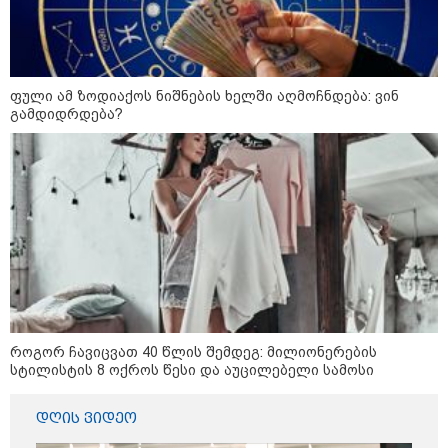
დღის ზოგადი
7
ასტროლოგიური
ფული ამ ზოდიაქოს ნიშნების ხელში აღმოჩნდება: ვინ
გამდიდრდება?
პროგნოზი
აგვისტო
ეს დღე გამოირჩევა სტაბილური და მშვიდი ენერგიით. კარგი
პერიოდია დაწყებული საქმეების ბოლომდე მოსაყვანად,
ფინანსური საკითხების გადასამოწმებლად და სამუშაო
სივრცის მოწესრიგებისთვის. თანმიმდევრული მოქმედება და
პრაქტიკული მიდგომა სასურველ შედეგს უდანაკარგოდ
მოგიტანთ.
როგორ ჩავიცვათ 40 წლის შემდეგ: მილიონერების
სტილისტის 8 ოქროს წესი და აუცილებელი სამოსი
დღის ვიდეო
აგვისტო აგარაკზე: ეს 5 საქმე
უნდა მოასწროთ შემოდგომის