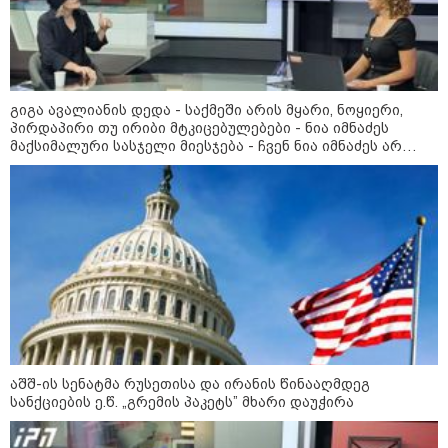
გიგა ავალიანის დედა - საქმეში არის მყარი, ნოყიერი,
პირდაპირი თუ ირიბი მტკიცებულებები - ნია იმნაძეს
მაქსიმალური სასჯელი მიესჯება - ჩვენ ნია იმნაძეს არ
ვედავებით იმას, რომ ეუბნება: “წადი, მოკალი“, ეს
დაკვეთაა, ჩვენ ვამბობთ, წაქეზებას, მანიპულირებას
09:52 / 07-08-2026
"რაკეტები ჩვენც გვჭირდება" - დონალდ
ტრამპი უკრაინისთვის Patriot-ის
აშშ-ის სენატმა რუსეთისა და ირანის წინააღმდეგ
რაკეტების გაგზავნაზე
სანქციების ე.წ. „გრემის პაკეტს” მხარი დაუჭირა