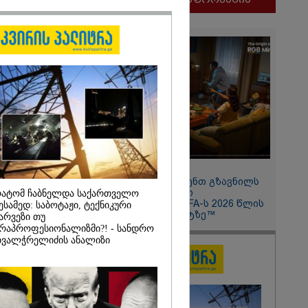
ლფასი" -
ნუკა
2026
11:13 / 05-08-2026
ყლოდ და
Hisense წარმოგიდგენთ გზავნილს
ატარეს, მათ
"ინოვაციები უკეთესი
ატომ ჩაბნელდა საქართველო
დავუბრუნეთ" -
ცხოვრებისათვის" FIFA-ს 2026 წლის
ესამედ: საბოტაჟი, ტექნიკური
მეზღვაური
მსოფლიო ჩემპიონატზე™
არვეზი თუ
36 მიგრანტი,
რაპროფესიონალიზმი?! - სანდრო
, ორსული
ვალჭრელიძის ანალიზი
დაარჩინა
2026
ინ ჩადენილი
 5-ჯერ
მოსამართლე,