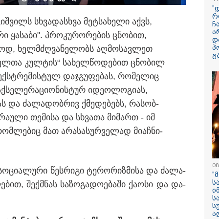
"
რ
­ვიშ­ვილს სხვა­დას­ხვა მეტ­სა­ხე­ლი აქვს,
ჩ
ა
რი ყა­სა­ბი". პრო­კუ­რო­რე­ბის ცნო­ბით,
დ
პ
­უ­დოდ, ხელ­მძღვა­ნე­ლობს აღ­მო­სავ­ლეთ
გ
13:59 / 06-08-2026
ვლელ­თა კულ­ტის“ სა­ხელ­წო­დე­ბით ცნო­ბილ
 ექ­სტრე­მის­ტულ დაჯ­გუ­ფე­ბას, რო­მე­ლიც
ნიკა მელიას
სასამართლოს
აქ­სე­ლე­რა­ცი­ო­ნის­ტურ იდე­ო­ლო­გი­ას,
უპატივცემლობი
ს და ძა­ლა­დობ­რივ ქმე­დე­ბებს, რა­სობ­
1 წლით და 6 თ
ბ­რა­უ­ლი თე­მი­სა და სხვა­თა მი­მართ - იმ
თავისუფლების 
 რომ­ლე­ბიც მათ არა­სა­სურ­ვე­ლად მი­აჩ­ნი­
მიესაჯა
08
სო­ცი­ა­ლუ­რი წეს­რი­გი ტე­რო­რიზ­მი­სა და ძა­ლა­
"
ს
ლე­ბით, შექ­მნას სა­ზო­გა­დო­ე­ბა­ში ქა­ო­სი და და­
ი
ს
ს
ა