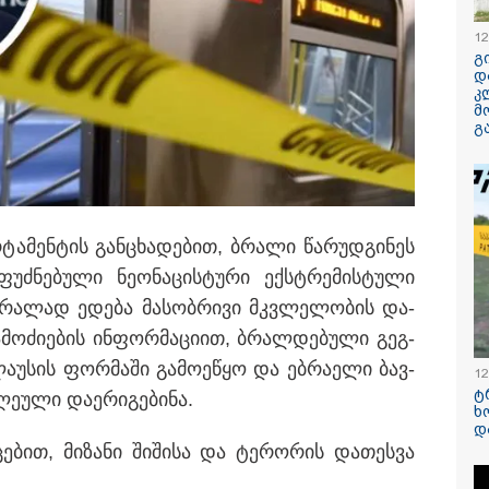
12
"არავითარი საპ
გ
არავითარი დაა
დ
ყოფილა" - ირა
კ
ღარიბაშვილი კ
მ
ჰყავდათ გადაყვ
გ
ამბობს მისი ად
(ვიდეო)
რითადად „სარფისა“ და
ზღვრო გამშვებ პუნქტებზე,
რამ გამოიწვია
საქართველოს
ებარე საბაჟო გაფორმების
ელექტროენერგ
­ტა­მენ­ტის გან­ცხა­დე­ბით, ბრა­ლი წა­რუდ­გი­ნეს
სისტემის სრული
რას ამბობს სემე
უძ­ნე­ბუ­ლი ნე­ო­ნა­ცის­ტუ­რი ექ­სტრე­მის­ტუ­ლი
ბრა­ლად ედე­ბა მა­სობ­რი­ვი მკვლე­ლო­ბის და­
რა სასჯელი ემუ
იმნაძეს? - პრო
­მო­ძი­ე­ბის ინ­ფორ­მა­ცი­ით, ბრალ­დე­ბუ­ლი გეგ­
მას ბრალდება 
ლა­უ­სის ფორ­მა­ში გა­მო­ე­წყო და ებ­რა­ე­ლი ბავ­
12
ტ
­უ­ლი და­ე­რი­გე­ბი­ნა.
ხ
/ 06-08-2026
11:16 / 06-08-
დ
ით პატიმრობა
ცნობილი ხ
­ბით, მი­ზა­ნი ში­ში­სა და ტე­რო­რის და­თეს­ვა
ჯა სანიტარს,
მოსკოვში,
ლმაც შვილი
მომხდარ ა