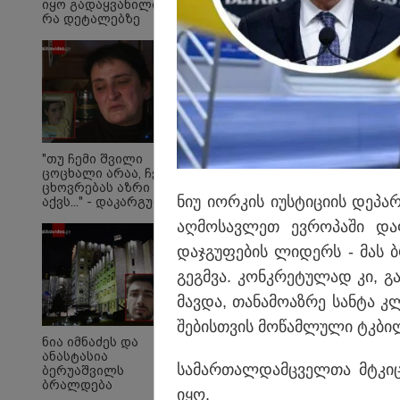
იყო გადაყვანილი -
რა დეტალებზე
საუბრობს მისი
ადვოკატი?
დიდი ხნით მოცდა ძი
„წითელი ხიდის“ სასა
"თუ ჩემი შვილი
ცოცხალი არაა, ჩემს
ასევე, თბილისში მდ
ცხოვრებას აზრი არ
ცენტრში უწევთ
ნიუ იორ­კის იუს­ტი­ცი­ის დე­პარ
აქვს..." - დაკარგული
გურამ დადიანიძის
აღ­მო­სავ­ლეთ ევ­რო­პა­ში და­ფ
დედის ემოციური
მიმართვა
დაჯ­გუ­ფე­ბის ლი­დერს - მას 
გეგ­მვა. კონ­კრე­ტუ­ლად კი, გა
მავ­და, თა­ნა­მო­აზ­რე სან­ტა კ
შე­ბის­თვის მო­წამ­ლუ­ლი ტკბი­ლე
ნია იმნაძეს და
13:52 
ანასტასია
4 წლ
სა­მარ­თალ­დამ­ცველ­თა მტკი­ცე
ბერუაშვილს
მიესა
ბრალდება
იყო.
რომე
წარედგინათ -