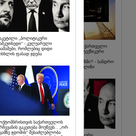
იდან
საქმე...
რას, მათ
შედეგი არ
" - ქეთა
აკეტილი „პოლიტიკური
ამკუთხედი“ - კულუარული
რატომ ჩაბნელდა საქართველო
ამაშები, რომლებიც დიდი
მესამედ: საბოტაჟი, ტექნიკური
ისხლის ფასად ჯდება
ხარვეზი თუ
არაპროფესიონალიზმი?! - სანდრო
თვალჭრელიძის ანალიზი
ოქტომბრისთვის საქართველოს
რჩევანის გაკეთება მოუწევს... „ორ
კამზე ჯდომის“ შესაძლებლობა
ჩაკეტილი „პოლიტიკური