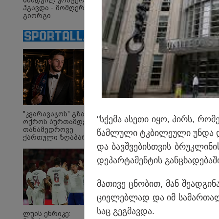
ნამდვილ კონცერტს
ჰგავდა - მომღერალი
გიორგი
მეფისაშვილი
დაქორწინდა (ვიდეო)
ირაკლი
"თ
ღარიბაშვილი კლინიკაში
ცო
იყო გადაყვანილი - რა
ცხ
დეტალებზე საუბრობს
აქვ
მისი ადვოკატი?
გუ
დე
მი
"კვარავაჯოს" გზა
"სქე­მა ასე­თი იყო, პირს, რო­მ
ოქროს ბურთამდე:
თანამედროვე
წამ­ლუ­ლი ტკბი­ლე­უ­ლი უნდა და­ე
ქართული ზღაპარი
Faceამბები
და ბავ­შვე­ბის­თვის ბრუკ­ლი­ნის
დე­პარ­ტა­მენ­ტის გან­ცხა­დე­ბა­შ
მა­თი­ვე ცნო­ბით, მან შე­ად­გი­ნა
ცი­ე­ლებ­ლად და იმ სა­მარ­თალ­
საც გეგ­მავ­და.
ლუის ენრიკე: