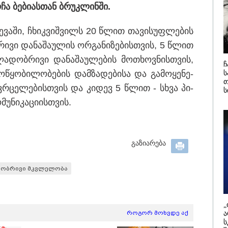
დამიანის გასვენება
4-ჯერ თავ
ა ბე­ბი­ას­თან ბრუკ­ლინ­ში.
დან არ მოხდეს, ეს
დაწყებული 
ვიარეს ისეთი
მადლობა
არულითა უნდა
პროკურატუ
ე­ვა­ში, ჩხიკ­ვიშ­ვილს 20 წლით თა­ვი­სუფ­ლე­ბის
სნათ, რომ შფოთვა
გარეშე ეს 
კატეგორიის ყველა სიახლე
რი­ვი და­ნა­შა­უ­ლის ორ­გა­ნი­ზე­ბის­თვის, 5 წლით
აიბადოს" - დედა
დადგებოდა
ნია
ხარძიანი
ლა­დობ­რი­ვი და­ნა­შა­უ­ლე­ბის მო­თხოვ­ნის­თვის,
ჩ
წყო­ბი­ლო­ბე­ბის დამ­ზა­დე­ბი­სა და გა­მო­ყე­ნე­
ს
თ
გავ­რცე­ლე­ბის­თვის და კი­დევ 5 წლით - სხვა პი­
ს
უ­ნი­კა­ცი­ის­თვის.
გაზიარება
სობრივი მკვლელობა
26 წლის ყველაზე
აფრიკის ქვეყნები
ყიდვადი
ამერიკულ დოლარზე
ტომობილები -
უარს ამბობენ
cus2Move-ის რეიტინგი
„
როგორ მოხვდე აქ
ა
ს