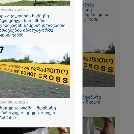
გიგა ავალიანის საქმეზე
დაკავებული ნია იმნაძე
:25 / 06-08-2026
ანიკო,
კლინიკიდან ზაჰესის დროებითი
იგა ავალიანის საქმეზე
ვადება არ
მოთავსების იზოლატორში
აკავებული ნია იმნაძე
კლი
გადაიყვანეს
ლინიკიდან ზაჰესის დროებითი
ლინიკაში
ოთავსების იზოლატორში
ანილი - რას
ადაიყვანეს
ვოკატი?
ეტიკული
 გათიშვა -
კ-ის წევრი
ქრება ნია
კურატურამ
12:54 / 06-08-2026
წარუდგინა
ტრაგედია ხობში - მდინარე
ხობისწყალში დედა-შვილი
:54 / 06-08-2026
დაიხრჩო
რაგედია ხობში - მდინარე
ობისწყალში დედა-შვილი
2026
აიხრჩო
დება, რომ
 რესტორანში
ფეთქებას