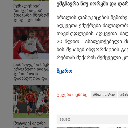
რომ ა
ემ­გზავ­რა ნიუ-იორკში და დარ­ჩ
[ექსკლუზივი]
ტაძრი
"სამგურალის"
მგლო
მთავარი მწვრთნელი
სიყვ
ბრა­ლის დამ­ტკი­ცე­ბის შემ­თხვ
ტიაგო გომისი:
ავუხ
"საქართველო
აღ­კვე­თა ემუქ­რე­ბა ძა­ლა­დობ­
არ დ
ტალანტების
სიდო
თა­ვი­სუფ­ლე­ბის აღ­კვე­თა ძა­
ქვეყანაა"!
20 წლით - ასა­ფეთ­ქე­ბე­ლი მო­
ბის შე­სა­ხებ ინ­ფორ­მა­ცი­ის 
რებ­თან მუ­ქა­რის შემ­ცვე­ლი კო­მ
[სიმბოლური ნაკრები.
ეროვნული ლიგა. XXX
წყა­რო
ტური] როცა
დაძაბულობა და
ხარისხი ერთად არ
არიან...
ტეგები თემაზე:
#ნიუ-იორკი
#მა
ყველაზე კარგი/ცუდი
20
ქვეყნები
გა
ემიგრანტებისთვის 2026
ავ
წელს
Fo
SS.GE
[მეტოქე] პედრი
საქართველოსთან