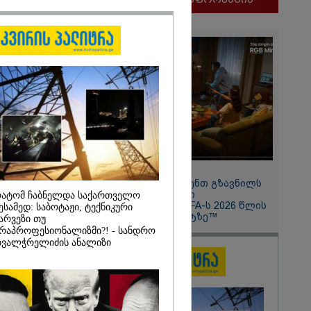
ლფასი" -
ნუკა
2026
11:13 / 05-08-2026
ყლოდ და
Hisense წარმოგიდგენთ გზავნილს
ატარეს, მათ
"ინოვაციები უკეთესი
ატომ ჩაბნელდა საქართველო
დავუბრუნეთ" -
ცხოვრებისათვის" FIFA-ს 2026 წლის
ესამედ: საბოტაჟი, ტექნიკური
მეზღვაური
მსოფლიო ჩემპიონატზე™
არვეზი თუ
36 მიგრანტი,
რაპროფესიონალიზმი?! - სანდრო
, ორსული
ვალჭრელიძის ანალიზი
დაარჩინა
2026
ინ ჩადენილი
 5-ჯერ
მოსამართლე,