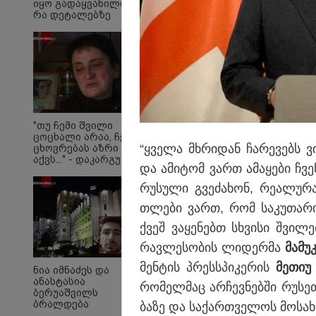
იყო გადაყვანილი -
რა დეტალებზე
საუბრობს მისი
ადვოკატი?
"არავითარი საპანიკ
ყოფილა" - ირაკლი ღ
"თუ ჩემი შვილი
ცოცხალი არაა, ჩემს
ჰყავდათ გადაყვანილი
“ყვე­ლა მხრი­დან ჩა­რე­ვებს ვ
ცხოვრებას აზრი არ
ადვოკატი? (ვიდეო)
აქვს..." - დაკარგული
და ამი­ტომ ვართ ამა­ყე­ბი ჩვენ
გურამ დადიანიძის
დედის ემოციური
რუ­სუ­ლი გვე­ძა­ხონ, რე­ა­ლუ
მიმართვა
თლე­ბი ვართ, რომ სა­კუ­თა­რი
ქვეშ ვა­ყე­ნებთ სხვი­სი შვი­ლე­
რავ­ლე­სო­ბის ლი­დერ­მა
მა­მუ­
მენ­ტის პრესს­პი­კე­რის
მე­თიუ
ნია იმნაძეს და
13:52 
ანასტასია
რო­მელ­მაც არ­ჩევ­ნებ­ში რუ­სე­თ
4 წლ
ბერუაშვილს
მიესა
ბრალდება
ბა­ზე და სა­ქარ­თვე­ლოს მო­სახ­ლ
რომე
წარედგინათ -