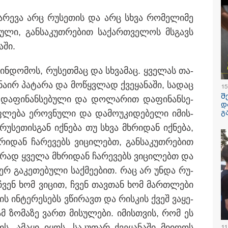
ში, კლინიკის
რუსი გენე
რფარეშოში გააჩინა,
ემსხვერპლ
ჩა­რე­ვა არც რუ­სე­თის და არც სხვა რო­მე­ლი­მე
გ კი დაზიანებები
მიერ მიტა
ნა
"საჩუქარი
უ­ლი, გან­სა­კუთ­რე­ბით სა­ქარ­თვე­ლოს მსგავს
წვეულება:
/ 06-08-2026
14:09 / 06-08-
­ში.
დეტალები
ლზე მეტი ხნის
დამტკიცდა
ეგ პირველად,
უსაფრთხოე
ო­ინ­დო­მოს, რუ­სეთ­მაც და სხვა­მაც. ყვე­ლას თა­
ხეთში ვეფხვი
ეროვნული 
რ ბუნებაში გაუშვეს
რომელიც ს
­ნა­ირ პა­ტა­რა და მო­წყვლად ქვე­ყა­ნა­ში, სა­დაც
15
ყნდება კადრები
შემთხვევე
დაშავებულ
შ
 და­ფი­ნან­სე­ბუ­ლი და დო­ლა­რით და­ფი­ნან­სე­
დაღუპულთ
დ
რაოდენობი
გ
უფ­ლე­ბა ეროვ­ნუ­ლი და და­მო­უ­კი­დე­ბე­ლი იმის­
შემცირება
უ­სე­თის­გან იქ­ნე­ბა თუ სხვა მხრი­დან იქ­ნე­ბა,
ითვალისწინ
მოიცავს ის
ი­დან ჩა­რე­ვებს ვი­ცი­ლებთ, გან­სა­კუთ­რე­ბით
­რად ყვე­ლა მხრი­დან ჩა­რე­ვებს ვი­ცი­ლებთ და
ერ გა­კე­თე­ბუ­ლი საქ­მე­ე­ბით. რაც არ უნდა რუ­
 ჩვენ ხომ ვი­ცით, ჩვენ თავ­თან ხომ მარ­თლე­ბი
ის ინ­ტე­რე­სებს ვწი­რავთ და რის­კის ქვეშ ვა­ყე­
ამ ზო­მა­ზე ვართ მი­სუ­ლე­ბი. იმის­თვის, რომ ეს
ილისი - ჰერაკლიონი
თბილისი - ბუდაპეშტი
თბილისი - 
40.90 ლარიდან
942.70 ლარიდან
ლარიდან
ყოს, ამა­ყი იყოს, სა­კუ­თარ ქვე­ყა­ნა­ში მი­ი­ღოს
11