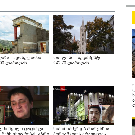
შეცდომა არის
დანაშაულის ტო
ეკა კუპატაძე ნა
ჟორჟოლიანს
ისი - ჰერაკლიონი
თბილისი - ბუდაპეშტი
.90 ლარიდან
942.70 ლარიდან
/ 05-08-2026
09:32 / 05-08-
ს მიერ ცოტნესთვის
"4 დღე უწ
ვებულ სახლში
უპუროდ გა
რ
ნებურად ცხოვრობს
სიცოცხლე 
მ
იანი, რომელიც
ქართველი 
ხ
დის ანდერძში ერთი
წერს, რომ 
ა
ითაც კი არ არის
მათ შორის
თ
ნიებული" - ანა
გოგონა გა
ური
/ 04-08-2026
16:02 / 03-08-
ა კანონიკიდან
"15 წლის წ
მდინარე,
დანაშაული,
ჩემი შვილი ცოცხალი
ნია იმნაძეს და ანასტასია
ებულად მიგვაჩნია,
შეცვლილი 
, ჩემს ცხოვრებას აზრი
ბერუაშვილს ბრალდება