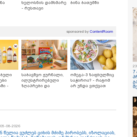
ნა
ხელოსნის დამხმარე
ბინა ბათუმში
ი
- რუსთავი
/ 06-08-2026
19:33 / 06-08-
ძემ მის მეგობრებს
რა სასჯელი
სანდრე გაბაშვილს
იმნაძეს? -
იორგი მალანიას
პროკურატუ
ა, თითქოსდა მისი
ბრალდება 
sponsored by
ContentRoom
ავლებელი, გიგა
იანი ზედმეტ
დღებას იჩენდა მის
რთ, რითაც
/ 06-08-2026
15:54 / 06-08-
ვილი წააქეზა" -
ურატურა
ავალიანის საქმეზე
"ბრალი არ
მნაძეს და ანასტასია
- სამწუხარ
23
აშვილს ბრალდება
სრულიად 
7
ებული
საბავშვო ჟურნალი,
ომეგა-3 ზაფხულშიც
დგინეს
ბავშვის ცხ
პ
ები
ილუსტრირებული
საჭიროა? - რატომ
დაანგრიეს"
გ
ავალიანის 
ში -
ზღაპრები და
არ უნდა ვთქვათ
შ
დაკავებულ
მაგნიტური სათამაშო
უარი თევზზე ცხელ
ბერუაშვილ
 ბრენდი
9.90 ლარად -
დღეებში
კატეგორიის ყველა სიახლე
"საბავშვო
ოშია
კარუსელში"
ზღაპრების სერია
დაიწყო
/ 05-08-2026
 5 წელია ვუძლებ ციხის მძიმე პირობებს, იზოლაციას,