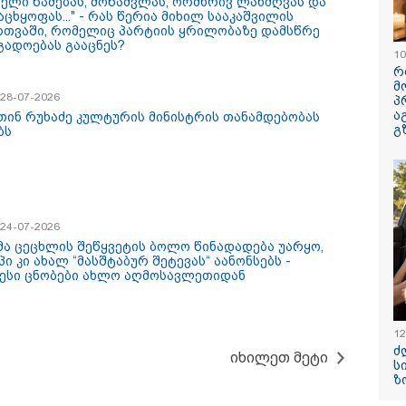
ძელი წამებას, მოწამვლას, ორმხრივ ლანძღვას და
ცხყოფას..." - რას წერია მიხილ სააკაშვილის
რთვაში, რომელიც პარტიის ყრილობაზე დამსწრე
გადოებას გააცნეს?
10
რ
მ
/ 28-07-2026
პ
ა
უ ჩემი შვილი
ნია იმნაძეს და
რა გახდა “
თინ რუხაძე კულტურის მინისტრის თანამდებობას
გ
ცხალი არაა, ჩემს
ანასტასია ბერუაშვილს
მეტროში ს
ბს
ოვრებას აზრი არ
ბრალდება წარედგინათ
გარდაცვალ
ს..." - დაკარგული
- რამდენ წლიანი
- ცნობილია
რამ დადიანიძის
პატიმრობა ემუქრებათ
ექსპერტიზი
დის ემოციური
არასრულწლოვნებს?
მართვა
/ 24-07-2026
მა ცეცხლის შეწყვეტის ბოლო წინადადება უარყო,
ი კი ახალ “მასშტაბურ შეტევას“ აანონსებს -
ესი ცნობები ახლო აღმოსავლეთიდან
10:58 / 06-08-2026
"დადგება დრო 
12
ძ
დღევანდელი "პ
იხილეთ მეტი
ს
საკუთარ თავთა
ზ
შეგარცხვენთ...