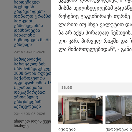
ბაიდენივით
სცენიდან
მის­მა ხე­ლი­სუფ­ლე­ბამ გა­და­წყ
გადავარდეს“ -
რე­სე­ბიც გაგ­ვი­წი­რავს თურ­მე
დონალდ ტრამპის
სიტყვით
სამართალი
ლა­რით თუ სხვა ვა­ლუ­ტით და­ფი
გამოსვლისას
დამსწრეები
ბა არ აქვს პი­რა­დად ჩემ­თვის,
სახალისო
შემთხვევის მოწმენი
ლი ვარ, პირ­ველ რიგ­ში და ჩა­რ
გახდნენ
ლა მი­მარ­თუ­ლე­ბი­დან", - გა­ნა
23:15 / 06-08-2026
სამოქალაქო
საზოგადოების
წარმომადგენლები
2008 წლის რუსეთ-
საქართველოს
აგვისტოს ომის 18
წლისთავთან
SS.GE
დაკავშირებით
ერთობლივ
განცხადებას
ავრცელებენ
23:14 / 06-08-2026
იხილეთ დღის ყველა
სიახლე
იყიდება
ქირავდება 5