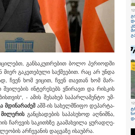
12
"არავითარი საპ
გ
არავითარი დაა
დ
ყოფილა" - ირა
კ
ღარიბაშვილი კ
მ
ჰყავდათ გადაყვ
გ
ამბობს მისი ად
(ვიდეო)
ო, არავითარი დაავადება არ
არიბაშვილი კლინიკაში
რამ გამოიწვია
საქართველოს
 - რას ამბობს მისი
ი­ცი­ლებთ, გან­სა­კუთ­რე­ბით ბოლო პე­რი­ოდ­ში
ელექტროენერგ
სისტემის სრული
 მიერ გა­კე­თე­ბუ­ლი საქ­მე­ე­ბით. რაც არ უნდა
რას ამბობს სემე
­რად, ჩვენ ხომ ვი­ცით, ჩვენ თავ­თან ხომ მარ­
რა სასჯელი ემუ
 შვი­ლე­ბის ინ­ტე­რე­სებს ვწი­რავთ და რის­კის
იმნაძეს? - პრო
მას ბრალდება 
ბის­თვის“, - ამის შე­სა­ხებ სა­პარ­ლა­მენ­ტო უმ­
12
კა მდი­ნა­რა­ძემ
აშშ-ის სა­ხელ­მწი­ფო დე­პარ­ტა­
ტ
ხ
 მი­ლე­რის
გან­ცხა­დე­ბის სა­პა­სუ­ხოდ აღ­ნიშ­ნა,
/ 06-08-2026
11:16 / 06-08-
დ
ის ჩა­რე­ვის სა­კი­თხზე გა­ა­მახ­ვი­ლა ყუ­რა­დღე­
ით პატიმრობა
ცნობილი ხ
ჯა სანიტარს,
მოსკოვში,
ე­ო­ბის არ­ჩე­ვა­ნის დაც­ვა­ზე ისა­უბ­რა.
ლმაც შვილი
მომხდარ ა