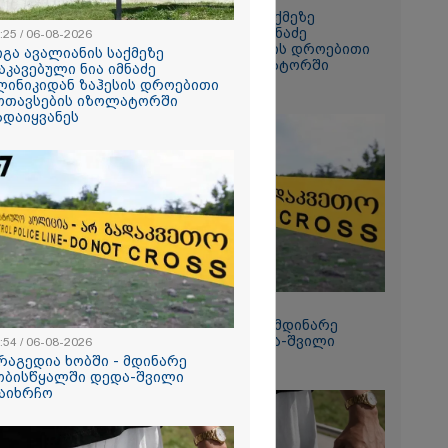
გიგა ავალიანის საქმეზე
დაკავებული ნია იმნაძე
:25 / 06-08-2026
ანიკო,
კლინიკიდან ზაჰესის დროებითი
იგა ავალიანის საქმეზე
ვადება არ
მოთავსების იზოლატორში
აკავებული ნია იმნაძე
კლი
გადაიყვანეს
ლინიკიდან ზაჰესის დროებითი
ლინიკაში
ოთავსების იზოლატორში
ანილი - რას
ადაიყვანეს
ვოკატი?
ეტიკული
 გათიშვა -
კ-ის წევრი
ქრება ნია
კურატურამ
12:54 / 06-08-2026
წარუდგინა
ტრაგედია ხობში - მდინარე
ხობისწყალში დედა-შვილი
:54 / 06-08-2026
დაიხრჩო
რაგედია ხობში - მდინარე
ობისწყალში დედა-შვილი
2026
აიხრჩო
დება, რომ
 რესტორანში
ფეთქებას