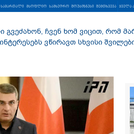
თელობა
სპორტი
ლელო
კვირის პალიტრა
ყველა სიახლე
მშობ
სამართალი
მსოფლიო
სამხედრო
შოუბიზნესი
შემთხვევა
ყველა 
ი გვეძახონ, ჩვენ ხომ ვიცით, რომ მ
ინტერესებს ვწირავთ სხვისი შვილები
ოფლიო
სამხედრო
შოუბიზნესი
ყველა კატეგორია
გიგა ავალიანის 
იმნაძეს და ანას
ბერუაშვილს ბ
წარუდგინეს
ბაქომ საქართვ
საგარეო უწყება
დიპლომატური 
გაუგზავნა - მიზ
აზერბაიჯანული
ნიშნის მქონე ს
საზღვარზე შეფე
დეტალები