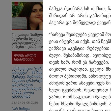
ბათუმ
რამდენ წლიანი
საპი
პატიმრობა
მა­მუ­კა მდი­ნა­რა­ძის თქმით, 
შემდე
ემუქრებათ
მიაყე
მხრი­დან არ არის გა­მო­რი­ცხ
არასრულწლოვნებს?
12:56 
პა­ტა­რა და მო­წყვლად ქვე­ყა­ნა
70 წე
შემდ
“ჩა­რე­ვა შე­იძ­ლე­ბა ყვე­ლამ მ
რა გახდა “სამგორის”
ყაზა
მეტროში სტუდენტის
ველუ
ვი­სი ინ­ტე­რე­სი აქვს, თან ჩვენ
გარდაცვალების
- ქვე
მიზეზი - ცნობილია
უამ­რა­ვი აგენ­ტია რუბ­ლე­ბით
ექსპერტიზის პასუხი
ბუ­ლი. შე­სა­ბა­მი­სად, ხე­ლი­ს
დღის ბოლო
სიახლეები
თვის ხარ, რომ ეს ჩა­რე­ვე­ბი, რ
ექსპედიცია “ტარაიას
აი­ცი­ლო თა­ვი­დან. ყვე­ლა მხრ
ობიექტი“ - 89 წლის
ბოლო პე­რი­ოდ­ში, აბ­სო­ლუ­ტუ
შემდეგ, მფრინავი
ამელია ერჰარტის
ამი­ტომ ვართ ამა­ყე­ბი ჩვენ მი
დაკარგული
თვითმფრინავის
სუ­ლი გვე­ძა­ხონ, რე­ა­ლუ­რად
ძებნა კვლავ
განახლდა
ვართ, რომ სა­კუ­თა­რი შვი­ლე­ბ
23:45 / 06-08-2026
ნებთ სხვი­სი შვი­ლე­ბის­თვის, 
თბილისი - ანტალია
თბ
849.20 ლარიდან
15
“არ მინდა,
ქვე­ყა­ნა და­მო­უ­კი­დე­ბე­ლი ი