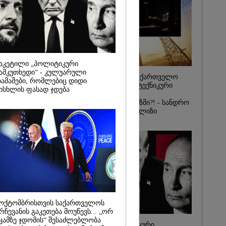
იდან
საქმე...
რას, მათ
შედეგი არ
" - ქეთა
აკეტილი „პოლიტიკური
ამკუთხედი“ - კულუარული
რატომ ჩაბნელდა საქართველო
ამაშები, რომლებიც დიდი
მესამედ: საბოტაჟი, ტექნიკური
ისხლის ფასად ჯდება
ხარვეზი თუ
არაპროფესიონალიზმი?! - სანდრო
თვალჭრელიძის ანალიზი
ოქტომბრისთვის საქართველოს
რჩევანის გაკეთება მოუწევს... „ორ
კამზე ჯდომის“ შესაძლებლობა
ჩაკეტილი „პოლიტიკური