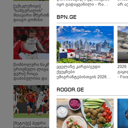
რომ ა
იყო გადაყვანილი - რა
არ ა
[ექსკლუზივი]
ტაძრი
დეტალებზე საუბრობს მისი
გურა
"სამგურალის"
მგლო
ადვოკატი?
ემოც
მთავარი მწვრთნელი
სიყვ
BPN.GE
ტიაგო გომისი:
ავუხ
"საქართველო
არ დ
ტალანტების
სიდო
ქვეყანაა"!
[სიმბოლური ნაკრები.
ყველაზე კარგი/ცუდი
2026
ეროვნული ლიგა. XXX
ქვეყნები
გაყი
ტური] როცა
ემიგრანტებისთვის 2026
- Fo
დაძაბულობა და
წელს
ხარისხი ერთად არ
არიან...
ROGOR.GE
ყველაზე კარგი/ცუდი
20
ქვეყნები
გა
ემიგრანტებისთვის 2026
ავ
წელს
Fo
[მეტოქე] პედრი
საქართველოსთან