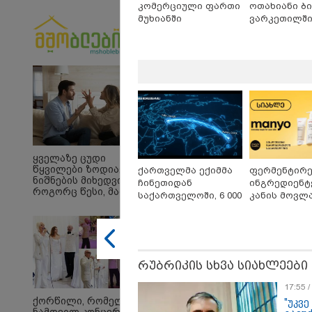
კომერციული ფართი
ოთახიანი ბი
მუხიანში
ვარკეთილშ
19:42 
"იმნა
ალექ
და გ
უთხრ
მასწ
ავალ
ყურა
მიმა
19:30 
გაბაშ
პროკ
გიგა 
ნია ი
ყველაზე ცუდი
ბერუ
წყვილები ზოდიაქოს
ქართველმა ექიმმა
ფერმენტირ
წარუ
ნიშნების მიხედვით -
ჩინეთიდან
ინგრედიენტ
როგორც წესი, მათ არ
საქართველოში, 6 000
კანის მოვლა
აქვთ ჰარმონიული
კილომეტრის
კორეული
ურთიერთობა
დაშორებით,
ინოვაციური
ტელერობოტული
Manyo
ოპერაცია ჩაატარა -
საქართველ
ისტორია დაწერილია
რუბრიკის სხვა სიახლეები
17:55 
ქორწილი, რომელიც
"უკვე