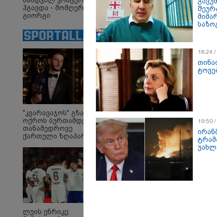
ნამდვილ კონცერტს
გავუ
ჰგავდა - მომღერალი
შეურა
გიორგი
მიმა
მეფისაშვილი
საზო
დაქორწინდა (ვიდეო)
18:24 
ირაკლი
"თ
თინა
ღარიბაშვილი კლინიკაში
ცო
ტოვე
იყო გადაყვანილი - რა
ცხ
დეტალებზე საუბრობს
აქვ
მისი ადვოკატი?
გუ
დე
მი
"კვარავაჯოს" გზა
ოქროს ბურთამდე:
19:50 
თანამედროვე
ირან
ქართული ზღაპარი
Faceამბები
ტრამპ
უახლ
ლუის ენრიკე: