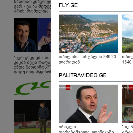
ნანახით კმაყოფილი
FLY.GE
ვარ - ეს ის შედეგი არ
არის, რომელიც
გვინდოდა
თბილისი - ანტალია 849.20
თბილ
"ვერ ვხვდები, ამ
ლარიდან
1540
კაცმა მეტი რაღა
უნდა ჩაიდინოს?" -
09:33 
ფიგუ ინფანტინოს
PALITRAVIDEO.GE
გადადგომას
"მამი
მოითხოვს
დატო
თვით
ადამ
ზვია
სიტყვ
მოხსე
ჯაბა
12:20 
"როც
გამო
ირაკლი
"თუ 
მართ
ღარიბაშვილი კლინიკაში
არაა