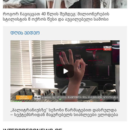
"2008 წელს საქართველო
გადავარჩინეთ - აი, 2012 წლის
"გამარჯვება" ვინც იზეიმეთ,
როგორ ჩავიცვათ 40 წლის შემდეგ: მილიონერების
სწორედ ეგ იყო ქართული
სტილისტის 8 ოქროს წესი და აუცილებელი სამოსი
ისტორიული კატასტროფა და
რაც რუსმა ჯარით ვერ აიღო,
შიდა ღალატით გაინაღდა" -
დღის ვიდეო
მიხეილ სააკაშვილი
14:20 / 07-08-2026
"ჩემი აზრით, ენამ გაუსწრო
აზრს და არ არის ეს კარგი,
თუმცა თუ რაიმეში არ მეპარება
ეჭვი, გიორგი ბარამიძის
პატრიოტიზმია" - ნიკა გვარამია
13:42 / 07-08-2026
"საქართველო მშვიდი ქვეყანაა,
სტუმართმოყვარე ხალხი ვართ
და ყველას შეუძლია ჩამოვიდეს,
არავინ შეზღუდული არაა" - კახა
კალაძე
„პალიტრანიუსზე“ სეზონი წარმატებით დასრულდა
– სექტემბრიდან მაყურებელს სიახლეები ელოდება
13:27 / 07-08-2026
"სტუმართმოყვარე ხალხი ვართ