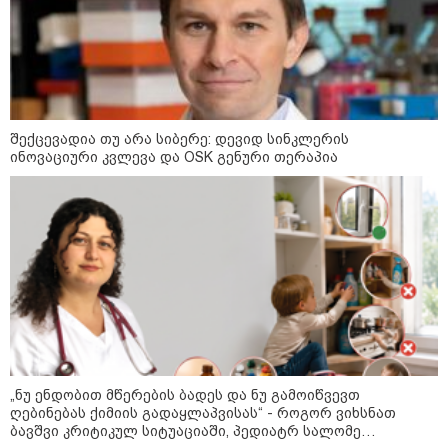
დადგომამდე
ფული ამ ზოდიაქოს ნიშნების
ხელში აღმოჩნდება: ვინ
გამდიდრდება?
შექცევადია თუ არა სიბერე: დევიდ სინკლერის
ინოვაციური კვლევა და OSK გენური თერაპია
როგორ ჩავიცვათ 40 წლის
შემდეგ: მილიონერების
სტილისტის 8 ოქროს წესი და
აუცილებელი სამოსი
მსოფლიო
„ნუ ენდობით მწერების ბადეს და ნუ გამოიწვევთ
ღებინებას ქიმიის გადაყლაპვისას“ - როგორ ვიხსნათ
ბავშვი კრიტიკულ სიტუაციაში, პედიატრ სალომე