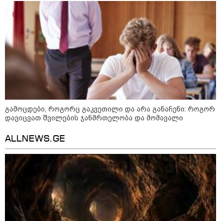
ახვლედიანის რჩევები
გამოცდები, როგორც გაკვეთილი და არა განაჩენი: როგორ
დავიცვათ შვილების ჯანმრთელობა და მომავალი
ALLNEWS.GE
09:52 / 07-08-2026
"რაკეტები ჩვენც გვჭირდება" - დონალდ
ტრამპი უკრაინისთვის Patriot-ის
რაკეტების გაგზავნაზე