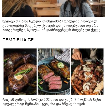
სიკვდილი - ისეთი ხმა აქვს,
თითქოს ეხვეწება, ცუდად არის"
- 12 წლის წინ გაუჩინარებული
ბიჭის დედა გავრცელებულ
ვიდეოზე პირველ კომენტარს
აკეთებს
ხედავს თუ არა სკოლა კურსდამთავრებულის ეროვნულ
გამოცდებზე მიღებულ ქულებს და ვალდებულია თუ არა
კატეგორიის ყველა სიახლე
აბიტურიენტი, სკოლას ან დამრიგებელს მიღებული ქულები
გაუზიაროს
GEMRIELIA.GE
პაატა ზაქარეიშვილის მწვავე
პასუხი გიორგი ბარამიძის
სკანდალურ განცხადებაზე -
"ყველაფერი დეტალურად ვიცი...
კამანში მოკლული ქართველები მე
გადმოვასვენე... ბარამიძე კი
ტყუის"
აგვისტოს ომში, გორში
საბრძოლო ნათლობა მიღებული
რუსული „ისკანდერი“ დღეს კიევის
რატომ გამოდის ხორცი მშრალი და უხეში? 4 ოქროს წესი
მთავარ კოშმარად იქცა
იდეალურად წვნიანი სტეიკისა და მწვადისთვის