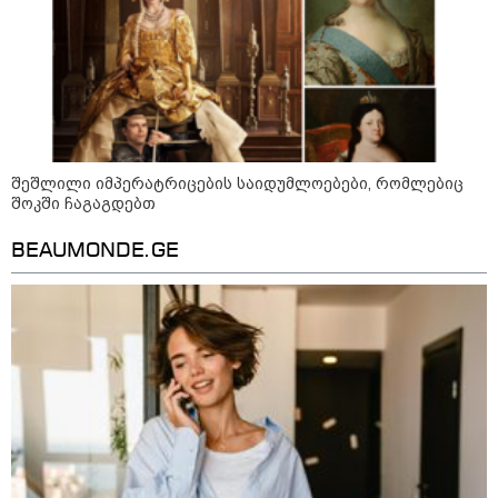
მკვლელობა პირდაპირ ეთერში:
ცნობილ "ტიკტოკერს" ლაივის
დროს ესროლეს, ის ადგილზე
გარდაიცვალა - რას ამბობს
მომხდარზე მექსიკის პოლიცია
კატეგორიის ყველა სიახლე
შეშლილი იმპერატრიცების საიდუმლოებები, რომლებიც
შოკში ჩაგაგდებთ
BEAUMONDE.GE
2008 წლის რუსეთ-საქართველოს
ომის მე-18 წლისთავთან
დაკავშირებით ადმინისტრაციულ
შენობებზე სახელმწიფო დროშები
დაეშვა
გიორგი ბარამიძე - ომის პირველ
დღეებში, ტყვეების გაცვლის, თუ
სხვა მძიმე პროცესების