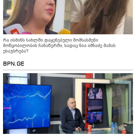
12:20 / 04-08-2026
"როცა კანონიკიდან
გამომდინარე, მართებულად
მიგვაჩნია, რომ ადამიანის
გასვენება ტაძრიდან არ მოხდეს,
ეს მგლოვიარეს ისეთი
სიყვარულითა უნდა ავუხსნათ,
რა ისმინს სახლში დაყენებული მომსასმენი
რომ შფოთვა არ დაიბადოს" -
მოწყობილობის ჩანაწერში, სადაც ნია იმნაძე მამას
დედა სიდონია
ესაუბრება?
კატეგორიის ყველა სიახლე
BPN.GE
მკითხველის რჩევით