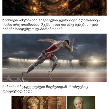
23:40 / 07-08-2026
იტალიამ ყველა ქალაქში
განგაშის წითელი დონე
გამოაცხადა
სამხრეთ ამერიკაში გიგანტური გვირაბები აღმოაჩინეს:
ისინი არც ადამიანის შექმნილია და არც ბუნების - ვინ
ააშენა საიდუმლო ლაბირინთები?
22:45 / 07-08-2026
14 წლის მოზარდმა საკუთარი
პაპა და ბებია მოკლა, შემდეგ კი
სკოლაში ცეცხლი გახსნა - რა
დეტალები ხდება ცნობილი
ბანგკოკში მომხდარი
ტრაგედიიდან
13:24 / 07-08-2026
ევროპაში საწვავის ფასები
მკვეთრად შეიცვალა - რომელ
ქვეყნებშია ბენზინი ყველაზე
წინასწარმეტყველებები წიგნებიდან, რომლებიც
ძვირი და ყველაზე იაფი
რეალურად ახდა
09:05 / 07-08-2026