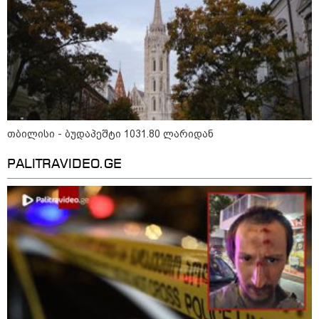
თბილისი - ბუდაპეშტი 1031.80 ლარიდან
PALITRAVIDEO.GE
15:42 / 07-08-2026
"საიდან იცის, მან სინამდვილეში რა
ხდებოდა... აფხაზეთის ომში თუ არ
ვცდები სამჯერ არის ნამყოფი, არც
ერთხელ 10 დღეს არ ცდებოდა" - გია
ყარყარაშვილი გიორგი ბარამიძის
განცხადებაზე