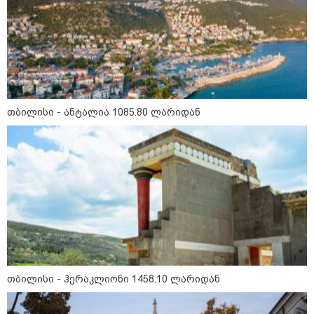
უკეთესი ცხოვრებისათვის" FIFA-ს 2026 წლის
მსოფლიო ჩემპიონატზე™
თბილისი - ანტალია 1085.80 ლარიდან
15:49 / 06-08-2026
შეიძინე ალდაგის სამოგზაურო დაზღვევა და
მიიღე გაორმაგებული ინტერნეტი
Faceამბები
თბილისი - ჰერაკლიონი 1458.10 ლარიდან