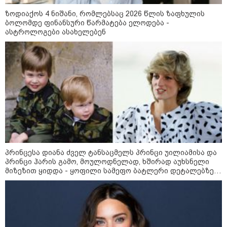
აღსაწერად, სხვა სიტყვის
გამოყენება აჯობებდა - არასდროს
ზოდიაქოს 4 ნიშანი, რომლებსაც 2026 წლის ზაფხულის
მითქვამს, რომ ჩვენები
ბოლომდე ფინანსური წარმატება ელოდება -
ხელებაწეულს ან დატყვევებულს
ასტროლოგები ასახელებენ
გიგა ავალიანის დედა - საქმეში
"ხვრეტდნენ", ეგ არასდროს
არის მყარი, ნოყიერი, პირდაპირი
მინახავს და არც რაიმე ფაქტი
თუ ირიბი მტკიცებულებები - ნია
ვიცი
იმნაძეს მაქსიმალური სასჯელი
მიესჯება - ჩვენ ნია იმნაძეს არ
ვედავებით იმას, რომ ეუბნება:
“წადი, მოკალი“, ეს დაკვეთაა, ჩვენ
აშშ-ის სენატმა რუსეთისა და
ვამბობთ, წაქეზებას,
ირანის წინააღმდეგ სანქციების
მანიპულირებას
ე.წ. „გრემის პაკეტს” მხარი
დაუჭირა
პრინცესა დიანა ძველ ტანსაცმელს პრინცი უილიამისა და
პრინცი ჰარის გამო, მოულოდნელად, ხშირად აუხსნელი
მიზეზით ყიდდა - ყოფილი სამეფო ბატლერი დეტალებზე
საკუთარ წიგნში საუბრობს
საზოგადოება