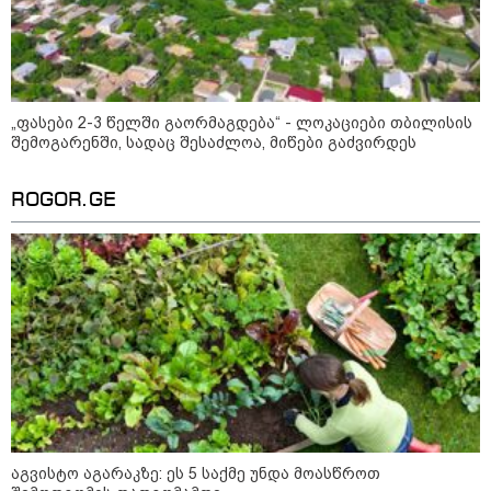
გადავცემ" - ეკა კუპატაძე
განცხადებას ავრცელებს
რა ისმინს სახლში დაყენებული
მომსასმენი მოწყობილობის
ჩანაწერში, სადაც ნია იმნაძე
მამას ესაუბრება?
„ფასები 2-3 წელში გაორმაგდება“ - ლოკაციები თბილისის
შემოგარენში, სადაც შესაძლოა, მიწები გაძვირდეს
"ამ ვიდეოს ნახვა ჩემთვის იყო
ROGOR.GE
სიკვდილი" - რას ამბობს
დაკარგული 17 წლის ბიჭის დედა
ვიდეოკადრებზე, სადაც შვილის
განწირული ვედრების ხმა
ამოიცნო
პოლიტიკა
აგვისტო აგარაკზე: ეს 5 საქმე უნდა მოასწროთ