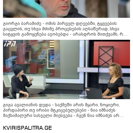
შეხვდებოდა“
„ფასები 2-3 წელში გაორმაგდება“
- ლოკაციები თბილისის
გიორგი ბარამიძე - ომის პირველ დღეებში, ტყვეების
შემოგარენში, სადაც შესაძლოა,
გაცვლის, თუ სხვა მძიმე პროცესების აღსაწერად, სხვა
მიწები გაძვირდეს
სიტყვის გამოყენება აჯობებდა - არასდროს მითქვამს, რომ
ჩვენები ხელებაწეულს ან დატყვევებულს "ხვრეტდნენ", ეგ
არასდროს მინახავს და არც რაიმე ფაქტი ვიცი
სამართალი
გიგა ავალიანის დედა - საქმეში არის მყარი, ნოყიერი,
პირდაპირი თუ ირიბი მტკიცებულებები - ნია იმნაძეს
მაქსიმალური სასჯელი მიესჯება - ჩვენ ნია იმნაძეს არ
ვედავებით იმას, რომ ეუბნება: “წადი, მოკალი“, ეს
დაკვეთაა, ჩვენ ვამბობთ, წაქეზებას, მანიპულირებას
KVIRISPALITRA.GE