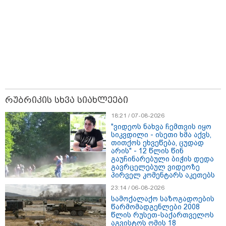
მამიდის ემოციურ მონათხრობს
აქვეყნებს
20:58 / 07-08-2026
"იპოვონ ერთი გოგონა, ვისაც
გიგა სექსუალურად ავიწროებდა
- თუ გამოჩნდება ასეთი
გოგონა, 10 000 ლარს
ოფიციალურად, სახალხოდ
გადავცემ" - გიგა ავალიანის
დედა განცხადებას ავრცელებს
10:45 / 07-08-2026
"აშშ კვლავაც ღრმად
რუბრიკის სხვა სიახლეები
შეშფოთებულია რუსეთის მიერ
საქართველოს ტერიტორიის
18:21 / 07-08-2026
განგრძობადი ოკუპაციით" -
"ვიდეოს ნახვა ჩემთვის იყო
აშშ-ის საელჩო
სიკვდილი - ისეთი ხმა აქვს,
თითქოს ეხვეწება, ცუდად
არის" - 12 წლის წინ
გაუჩინარებული ბიჭის დედა
17:12 / 07-08-2026
გავრცელებულ ვიდეოზე
ორთოდონტია – რატომ უნდა
პირველ კომენტარს აკეთებს
უმკურნალოთ თანკბილვის
დარღვევებს დროულად?
23:14 / 06-08-2026
სამოქალაქო საზოგადოების
წარმომადგენლები 2008
წლის რუსეთ-საქართველოს
აგვისტოს ომის 18