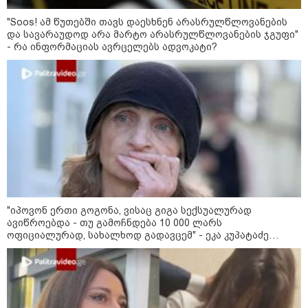
10:58 / 06-08-2026
"Soos! ამ წუთებში თავს დაესხნენ არასრულწლოვანების
"დადგება დრო და თქვენი
და სავარაუდოდ არა მარტო არასრულწლოვანების ჯგუფი"
დღევანდელი "პოსტაობა"
- რა ინფორმაციას ავრცელებს ადვოკატი?
საკუთარ თავთან
შეგარცხვენთ... თქვენი
შეცდომა არის დანაშაულის
ტოლფასი" - ეკა კუპატაძე ნანუკა
ჟორჟოლიანს
09:33 / 05-08-2026
"მამის მიერ ცოტნესთვის
დატოვებულ სახლში
თვითნებურად ცხოვრობს
ადამიანი, რომელიც ზვიადის
ანდერძში ერთი სიტყვითაც კი
არ არის მოხსენიებული" - ანა
ჯაბაური
"იპოვონ ერთი გოგონა, ვისაც გიგა სექსუალურად
09:32 / 05-08-2026
ავიწროებდა - თუ გამოჩნდება 10 000 ლარს
"4 დღე უწყლოდ და უპუროდ
ოფიციალურად, სახალხოდ გადავცემ" - ეკა კუპატაძე
გაატარეს, მათ სიცოცხლე
განცხადებას ავრცელებს
დავუბრუნეთ" - ქართველი
მეზღვაური წერს, რომ 36
მიგრანტი, მათ შორის, ორსული
გოგონა გადაარჩინა