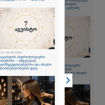
ამერიკელს, შეუძლია ჩამოვიდეს,
დახარჯოს ფული... არავინ
გიორგი
შეზღუდული არაა" - კალაძე
ხადებაზე
2026
რ ცოტნესთვის
 სახლში
:22 / 06-08-2026
ად ცხოვრობს
 აგვისტოს ასტროლოგიური
 რომელიც
როგნოზი – ინტუიციის,
23:22 / 06-08-2026
ნდერძში ერთი
ადაწყვეტილებებისა და ახალი
7 აგვისტოს ასტროლოგიური
კი არ არის
ესაძლებლობების დღე
პროგნოზი – ინტუიციის,
ლი" - ანა
გადაწყვეტილებებისა და ახალი
2026
შესაძლებლობების დღე
ონიკიდან
რე,
დ მიგვაჩნია,
ნის გასვენება
რ მოხდეს, ეს
ს ისეთი
თა უნდა