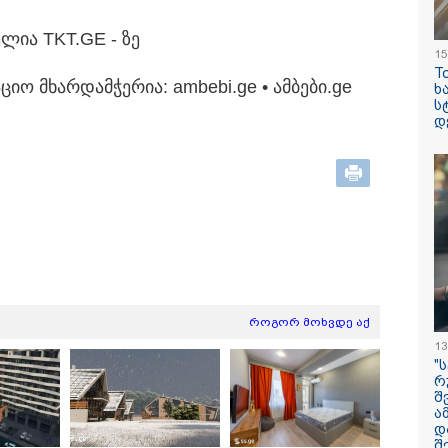
ბე­ლია TKT.GE - ზე
15
T
ა­ციო მხარ­დამ­ჭე­რია: ambebi.ge • ამ­ბე­ბი.ge
ხ
ს
ილისი - ჰერაკლიონი
თბილისი - ბუდაპეშტი
თბილისი - 
დ
58.10 ლარიდან
1175.50 ლარიდან
ლარიდან
15:42 / 07-08-2026
"საიდან იცის, მა
როგორ მოხვდე აქ
სინამდვილეში 
13
ხდებოდა... აფხ
"
ომში თუ არ ვცდ
რ
შ
სამჯერ არის ნა
ა
არც ერთხელ 10
დ
ცდებოდა" - გია
შ