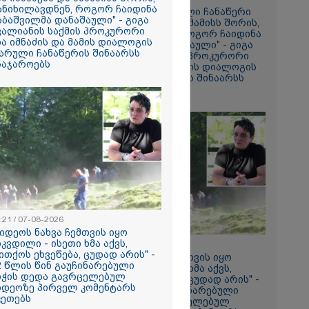
ის ამ
ანიხილავდნენ, როგორ ჩაიდინა
"მოვიპოვეთ ფარული ჩანაწერი
 ჩაგდებას?"
აბაშვილმა დანაშაული" - გიგა
ნია იმნაძესა და მამამისს შორის,
ვალიანის საქმის პროკურორი
განიხილავდნენ, როგორ ჩაიდინა
ია იმნაძის და მამის დიალოგის
გაბაშვილმა დანაშაული" - გიგა
ა-შვილს
არული ჩანაწერის შინაარსს
ავალიანის საქმის პროკურორი
საჯაროებს
ნია იმნაძის და მამის დიალოგის
ნია იმნაძე
ფარული ჩანაწერის შინაარსს
ს ახდენს,
ასაჯაროებს
ოლოდ
 რაც მოხდა,
ულ
ორმაციასაც
ისმის ფარულ
ც იმნაძე
ა?
ა
სამედ და
არა
:21 / 07-08-2026
ტაბური
ვიდეოს ნახვა ჩემთვის იყო
-
იკვდილი - ისეთი ხმა აქვს,
გვარებას
18:21 / 07-08-2026
ითქოს ეხვეწება, ცუდად არის" -
რთი თვე
"ვიდეოს ნახვა ჩემთვის იყო
2 წლის წინ გაუჩინარებული
სიკვდილი - ისეთი ხმა აქვს,
იჭის დედა გავრცელებულ
თითქოს ეხვეწება, ცუდად არის" -
იდეოზე პირველ კომენტარს
12 წლის წინ გაუჩინარებული
ების
კეთებს
ბიჭის დედა გავრცელებულ
ართველოში