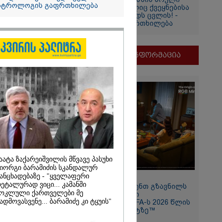
სტროლოგის გაფრთხილება
დაბნელება, რომელიც ქვეყნებისა
და ადამიანების ბედს ცვლის! -
ასტროლოგის გაფრთხილება
თვის
ი
მნიშვნელოვანი ინფორმაცია
და
ამბობს
ძე
მდეგ
აატა ზაქარეიშვილის მწვავე პასუხი
იორგი ბარამიძის სკანდალურ
ანცხადებაზე - "ყველაფერი
11:13 / 05-08-2026
ეტალურად ვიცი... კამანში
Hisense წარმოგიდგენთ გზავნილს
2026
ოკლული ქართველები მე
"ინოვაციები უკეთესი
ადმოვასვენე... ბარამიძე კი ტყუის"
ცხოვრებისათვის" FIFA-ს 2026 წლის
თ, ენამ
მსოფლიო ჩემპიონატზე™
ზრს და არ
რგი, თუმცა თუ