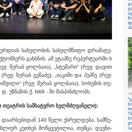
არასრულწლოვნ
გ
მდგომარეობაში
გ
ა
ნ
"ჩანაწერში მამ
ფ
შორის კამათი
ა
მიმდინარეობს - 
დემონსტრირება
რომ ის არა მხ
ეთანხმება იმას,
სტასია ბერუაშვილს პატიმრობა
არამედ გარკვე
­ხურ­დი­ას სა­ხე­ლო­ბის სა­ხელ­მწი­ფო დრა­მა­ტუ­
წინმსწრებ ინფ
­ტომ­ბერს გახ­სნის. ამ ეტაპ­ზე რე­პერ­ტუ­არ­ში 5
ფლობდა” - რა 
ჩანაწერში, სადა
რეჟ: მე­რაბ ყოლ­ბა­ია), „სტუ­მა­რი“ (რეჟ: და­ვით
მამას ესაუბრებ
 (რეჟ: ზუ­რაბ გე­წა­ძე), „ია­კი­ში და პუპ­ჩე (რეჟ:
რატომ ჩაბნელდ
ჟიშ­ვი­ლი“ (რეჟ: მე­რაბ ყოლ­ბა­ია). სო­ხუ­მის თე­
საქართველო მე
გველოდება თუ 
 დ. უზ­ნა­ზის ქ. N68 - ში მას­პინ­ძლობს.
18
ზამთარში მასშ
"
ენერგოკრიზისი 
ს
"პრობლემის მო
ის თე­ატ­რის სამ­ხატ­ვრო ხელ­მძღვა­ნე­ლი):
თ
დაახლოებით ე
1
დასჭირდება"
ბ
და­არ­სე­ბი­დან 140 წელი უს­რულ­დე­ბა. სამ­წუ­
ვ
სასკოლო ფორმ
­ლი­ურ კუ­თხეს მო­წყვე­ტი­ლია, თუმ­ცა, დევ­ნი­
ა
ჩინეთიდან საქ