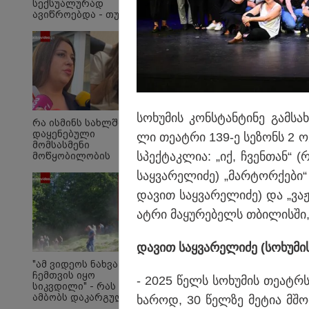
სექსუალურად
ავიწროებდა - თუ
გამოჩნდება 10 000
ლარს
ოფიციალურად,
სახალხოდ გადავცემ"
- ეკა კუპატაძე
განცხადებას
ავრცელებს
ნია იმნაძესა და ანა
სო­ხუ­მის კონ­სტან­ტი­ნე გამ­სა
შეეფარდათ
რა ისმინს სახლში
დაყენებული
ლი თე­ატ­რი 139-ე სე­ზონს 2 ოქ
მომსასმენი
სპექ­ტაკ­ლია: „იქ, ჩვენ­თან“ (
მოწყობილობის
ჩანაწერში, სადაც ნია
საყ­ვა­რე­ლი­ძე) „მარ­ტორ­ქე­ბი“
იმნაძე მამას
ესაუბრება?
და­ვით საყ­ვა­რე­ლი­ძე) და „ვა­
ატ­რი მა­ყუ­რე­ბელს თბი­ლის­ში,
და­ვით საყ­ვა­რე­ლი­ძე (სო­ხუ­მ
"ამ ვიდეოს ნახვა
ჩემთვის იყო
- 2025 წელს სო­ხუ­მის თე­ატრს 
სიკვდილი" - რას
ამბობს დაკარგული
ხა­როდ, 30 წელ­ზე მე­ტია მშობ
17 წლის ბიჭის დედა