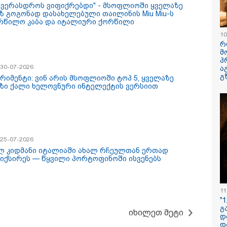
ს ვერასდროს ვიფიქრებდი" - მსოფლიოში ყველაზე
ავუხსნათ,
კატეგორიის ყველა სიახლე
ზ გოგონად დასახელებული თაილინის Miu Miu-ს
არ დაიბადო
რწილო კაბა და იტალიური ქორწილი
სიდონია
10
რ
მ
პ
/ 30-07-2026
ა
გ
ერიმენტი: ვინ არის მსოფლიოში ტოპ 5, ყველაზე
ზი ქალი ხელოვნური ინტელექტის ვერსიით
/ 25-07-2026
 ისმინს სახლში
"ამ ვიდეოს ნახვა
ამ წუთეში ბ
ყენებული მომსასმენი
ჩემთვის იყო სიკვდილი"
ხოფის ბაზ
ლ კიდმანი იტალიაში ახალ რჩეულთან ერთად
წყობილობის
- რას ამბობს
ხანძარია
იქსირეს — წყვილი პორტოფინოში ისვენებს
აწერში, სადაც ნია
დაკარგული 17 წლის
აძე მამას ესაუბრება?
ბიჭის დედა
ვიდეოკადრებზე, სადაც
11
შვილის განწირული
"
ვედრების ხმა ამოიცნო
გ
იხილეთ მეტი
დ
დ