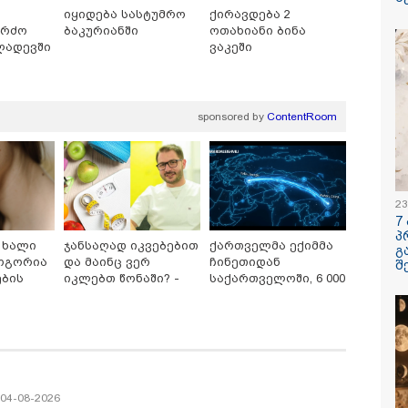
იყიდება სასტუმრო
ქირავდება 2
ყარყარაშვილი 
ერძო
ბაკურიანში
ოთახიანი ბინა
ბარამიძის განც
ლადევში
ვაკეში
sponsored by
ContentRoom
/ 06-08-2026
09:33 / 05-08-
გება დრო და
"მამის მიე
ნი დღევანდელი
დატოვებულ
23
ტაობა" საკუთარ
თვითნებურ
7
ნ შეგარცხვენთ...
ადამიანი,
პ
ნი შეცდომა არის
ზვიადის ა
 ხალი
ჯანსაღად იკვებებით
ქართველმა ექიმმა
გ
შაულის ტოლფასი" -
სიტყვითაც 
როგორია
და მაინც ვერ
ჩინეთიდან
შ
უპატაძე ნანუკა
მოხსენიებუ
ების
იკლებთ წონაში? -
საქართველოში, 6 000
ოლიანს
ჯაბაური
ლაშა უჩავა მთავარ
კილომეტრის
/ 05-08-2026
12:20 / 04-08-
ზები
მიზეზებზე საუბრობს
დაშორებით,
ღე უწყლოდ და
"როცა კან
ტელერობოტული
ოდ გაატარეს, მათ
გამომდინა
ოპერაცია ჩაატარა -
ცხლე დავუბრუნეთ" -
მართებულა
ისტორია დაწერილია
ველი მეზღვაური
რომ ადამია
 რომ 36 მიგრანტი,
ტაძრიდან ა
შორის, ორსული
მგლოვიარე
/ 04-08-2026
ნა გადაარჩინა
სიყვარული