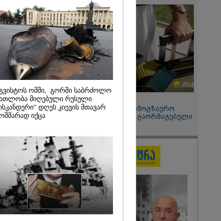
 მეპარება
გი ბარამიძის
ია" - ნიკა
2026
ოყვარე ხალხი
, ყაზახს,
,
ლს,
 ამერიკელს,
გვისტოს ომში, გორში საბრძოლო
მოვიდეს,
ათლობა მიღებული რუსული
15:49 / 06-08-2026
ული... არავინ
ისკანდერი“ დღეს კიევის მთავარ
შეიძინე ალდაგის სამოგზაურო
 არაა" -
ოშმარად იქცა
დაზღვევა და მიიღე გაორმაგებული
ინტერნეტი