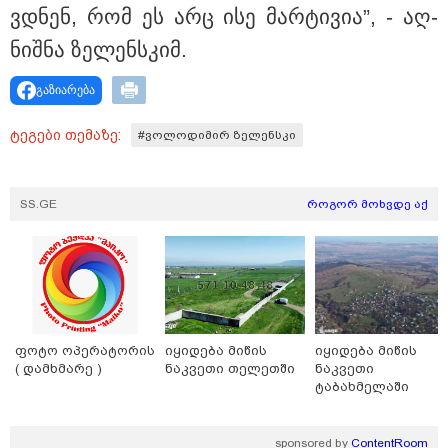
დამარტყმევინეს, მირტყეს მუშტები" - რას ჰყვება
ვდნენ, რომ ეს არც ისე მარ­ტი­ვია”, - აღ­
კურიერი, რომელსაც არასრულწლოვანები სასტიკად
გაუსწორდნენ?
ნიშ­ნა ზე­ლენ­სკიმ.
გაზიარება
ტეგები თემაზე:
#ვოლოდიმირ ზელენსკი
SS.GE
როგორ მოხვდე აქ
17:13 / 08-08-2026
ფოტო ოპერატორის
იყიდება მიწის
იყიდება მიწის
"დასავლეთმა საქართველო ჩვენ წინააღმდეგ
( დამხმარე )
ნაკვეთი თელეთში
ნაკვეთი
გეოპოლიტიკური ბრძოლის უგუნურ იარაღად
ტაბახმელაში
გამოიყენა" - დიმიტრი მედვედევი
sponsored by
ContentRoom