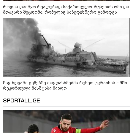
როდის დაიწყო რეალურად საქართველო-რუსეთის ომი და
მთავარი შეცდომა, რომელიც საბედისწერო გამოდგა
12:46 / 07-08-2026
ოკუპირებულ აფხაზეთში საწვავის
დეფიციტია, კილომეტრიანი რიგები და
შეზღუდვა საწვავის ჩასხმაზე - რა
ინფორმაციას აქვეყნებს "დემოკრატიის
კვლევის ინსტიტუტი“
14:23 / 05-08-2026
ევროპელმა და რუსმა ყოფილმა
შავ ზღვაში გემებზე თავდასხმებმა რუსეთ-უკრაინის ომში
მაღალჩინოსნებმა უკრაინაში
რეკორდული მასშტაბი მიიღო
ომთან დაკავშირებით
მოლაპარაკებები გამართეს - რა
არის ცნობილი შეხვედრაზე
SPORTALL.GE
09:55 / 05-08-2026
მორიგი თავდასხმა Wildberries-
ის საწყობზე - დრონებით
თავდასხმის შემდეგ, ტულას