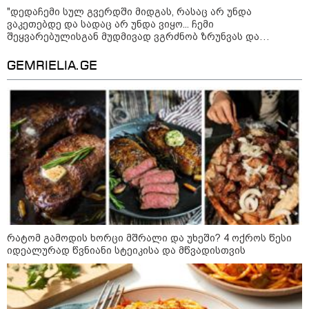
ფერმერი თუ ვარ" - როგორ
"დედაჩემი სულ გვერდში მიდგას, რასაც არ უნდა
ცხოვრობს ახალგაზრდა ქალი,
ვაკეთებდე და სადაც არ უნდა ვიყო... ჩემი
რომელიც ქალაქიდან სოფლად
შეყვარებულისგან მუდმივად ვგრძნობ ზრუნვას და
გადავიდა და ფერმერი გახდა
გათვალისწინებას, ბოლომდე მიცნობს..." - ევა ბარბაქაძე
პირად თემებზე
GEMRIELIA.GE
09:36 / 08-08-2026
"ბავშვობიდან ასე ვარ..
ფანატიკურად ვარ შეყვარებული
საქართველოზე" - გაიცანით
მარტინ გუიმჯიანი, ქართულ
ენასა და საქართველოზე
შეყვარებული სომეხი ბიჭი
23:15 / 07-08-2026
ამოუცნობი ანომალიური
მოვლენები - ტრამპის
ადმინისტრაციამ “UFO”- ს
ფაილების მორიგი პაკეტი
გამოაქვეყნა
რატომ გამოდის ხორცი მშრალი და უხეში? 4 ოქროს წესი
იდეალურად წვნიანი სტეიკისა და მწვადისთვის
22:30 / 07-08-2026
ინტერნეტში ამაღელვებელი
კადრები ვრცელდება - როგორ
გადაარჩინა 56 წლის კაცმა