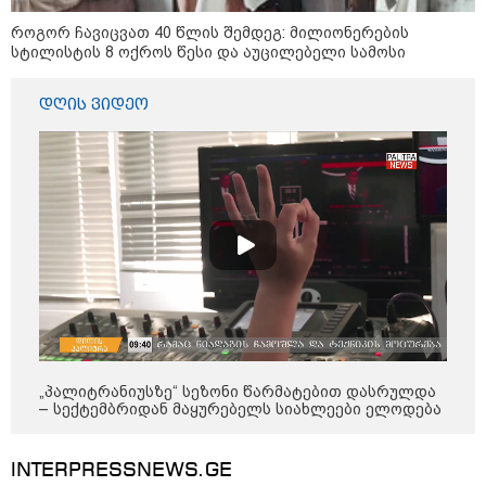
როგორ ჩავიცვათ 40 წლის შემდეგ: მილიონერების
სტილისტის 8 ოქროს წესი და აუცილებელი სამოსი
დღის ვიდეო
12:34 / 08-08-2026
რას აცხადებს ირაკლი კობახიძე
ელექტროენერგიის რამდენჯერმე
გათიშვასთან დაკავშირებით?
19:32 / 08-08-2026
„პალიტრანიუსზე“ სეზონი წარმატებით დასრულდა
"სიმბოლურია, რომ კობახიძის
– სექტემბრიდან მაყურებელს სიახლეები ელოდება
მოღალატეობრივი განცხადება
საქართველოს
თავისუფლებისთვის შეწირული
გმირების მემორიალზე
INTERPRESSNEWS.GE
გაკეთდა" - "ნაციონალური