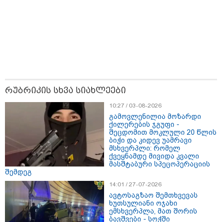
რუბრიკის სხვა სიახლეები
11:17 / 08-08-2026
არშემდგარი ქორწინება 15 წლით უფროს
10:27 / 03-08-2026
ქართველთან - ალინა კაბაევას საიდუმლო
გამოვლენილია მოზარდი
ცხოვრება: როგორ გამოიყურებოდა ის პლასტიკურ
ქილერების ჯგუფი -
ოპერაციებამდე
შეცდომით მოკლული 20 წლის
ბიჭი და კიდევ უამრავი
მსხვერპლი: რომელ
ქვეყნამდე მივიდა კვალი
მასშტაბური სპეცოპერაციის
16:22 / 08-08-2026
შემდეგ
"აი, ეს არის სამშობლოს
ღალატი" - როგორ ეხმაურება
14:01 / 27-07-2026
ნიკა გვარამია აგვისტოს ომთან
ავტოსაგზაო შემთხვევას
დაკავშირებით ირაკლი
ხუთსულიანი ოჯახი
კობახიძის განცხადებას?
ემსხვერპლა, მათ შორის
ბავშვები - სოჭში