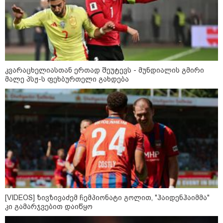
ოლქში მდებარე საწყობში
ხანძარია
09:12 / 05-08-2026
14 გარდაცვლილი, 22
დაშავებული, მასშტაბური
კვარაცხელიასთან ერთად შეუტევს - მუნდიალის გმირი
ხანძარი - რუსეთმა კიევზე
იერიში ბალისტიკური
მალე პსჟ-ს ფეხბურთელი გახდება
რაკეტებით მიიტანა
14:13 / 04-08-2026
მორიგი თავდასხმა რუსეთში,
ნავთობგადამამუშავებელ
ქარხანაზე - რა დეტალებია
ცნობილი
კატეგორიის ყველა სიახლე
[VIDEOS] ზივზივაძემ ჩემპიონატი გოლით, "ჰაიდენჰაიმმა"
კი გამარჯვებით დაიწყო