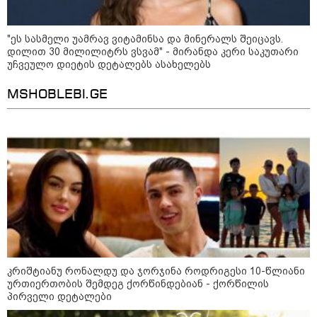
პაატა ზაქარეიშვილი -
შეუძლებელია ბარამიძის
განცხადება შეესაბამებოდეს
"ეს სასმელი უამრავ ვიტამინსა და მინერალს შეიცავს.
სინამდვილეს, ეს არის მისი
მოსაზრება, აბსოლუტურად
დილით 30 მილილიტრს ვსვამ" - მირანდა კერი საკუთარი
ამოვარდნილი რეალობიდან - არ
უჩვეულო დიეტის დეტალებს ასახელებს
მიმაჩნია, რომ ამის გამო მის
აბას არაღჩი - ომანთან ჰორმუზის
წინააღმდეგ სისხლის სამართლის
MSHOBLEBI.GE
სრუტის გავლით ახალი
საქმე უნდა აღიძრას
მარშრუტის გახსნის შესახებ
შეთანხმებასთან ახლოს ვართ,
მაგრამ, ეს ნაბიჯი არ უნდა იქნას
გაგებული, როგორც ჰორმუზის
სრუტის ხელახლა გახსნა
მოზაიკა
კრიშტიანუ რონალდუ და ჯორჯინა როდრიგესი 10-წლიანი
ურთიერთობის შემდეგ ქორწინდებიან - ქორწილის
პირველი დეტალები