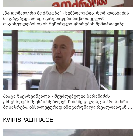
კატეგორიის ყველა სიახლე
„ნაციონალური მოძრაობა“ - სიმბოლურია, რომ კობახიძის
მოღალატეობრივი განცხადება საქართველოს
თავისუფლებისთვის შეწირული გმირების მემორიალზე
გაკეთდა
აზერბაიჯანის რკინიგზა ბაქო-
თბილისი-ბაქოს საერთაშორისო
მარშრუტზე ბილეთების გაყიდვის
პერიოდს ახანგრძლივებს
„წარმოებულია საქართველოში“ -
ქართული თაფლი ჩინეთის
პაატა ზაქარეიშვილი - შეუძლებელია ბარამიძის
ბაზარზე გასასვლელად ემზადება
განცხადება შეესაბამებოდეს სინამდვილეს, ეს არის მისი
- დეტალები
მოსაზრება, აბსოლუტურად ამოვარდნილი რეალობიდან -
არ მიმაჩნია, რომ ამის გამო მის წინააღმდეგ სისხლის
სამართლის საქმე უნდა აღიძრას
KVIRISPALITRA.GE
მსოფლიო სასიცოცხლოდ
მნიშვნელოვანი პროდუქტის
დეფიციტის წინაშე დგას