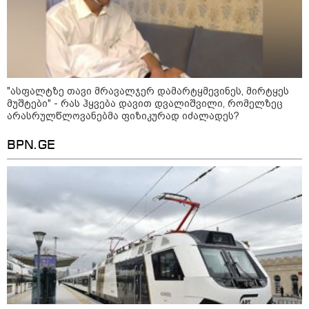
მელიას რომ თავს დაესხნენ
სამტრედიაში, სწორედ იმ
ამბავზე, ხვალ, პროკურატურა
126-ე მუხლის პირველი
ნაწილით ბრალს წამიყენებს" -
ცოტნე მირცხულავა
19:52 / 08-08-2026
"სანაპირო რაიონებში
"ასფალტზე თავი მრავალჯერ დამარტყმევინეს, მირტყეს
მოსალოდნელია წვიმა" -
მუშტები" - რას ჰყვება დავით დვალიშვილი, რომელზეც
გარემოს ეროვნული სააგენტოს
არასრულწლოვანებმა ფიზიკურად იძალადეს?
გაფრთხილება: რომელ
რეგიონებში უნდა ველოდოთ
BPN.GE
ელჭექს, სეტყვასა და ქარის
გაძლიერებას?
18:51 / 08-08-2026
"ზურგს უკან ლაჩრულად
მომეპარნენ და თავს დამესხნენ
- ასფალტზე თავი მრავალჯერ
დამარტყმევინეს, მირტყეს
მუშტები" - რას ჰყვება კურიერი,
რომელსაც
არასრულწლოვანები სასტიკად
გაუსწორდნენ?
18:11 / 08-08-2026
"ფოტოსურათი, რომელზეც
ახლა ვისაუბრებ, ნია იმნაძის