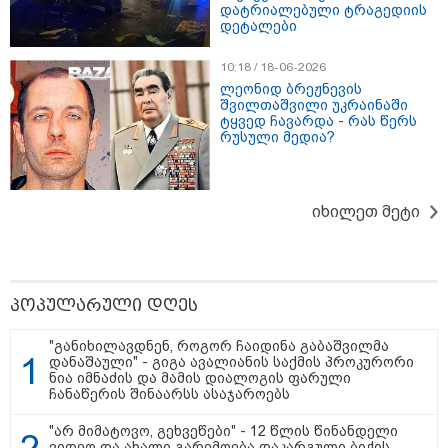
დატრიალებული ტრაგედიის
დეტალები
15:58 / 08-08-2026
"ახლა მე ერთი წინადადება
10:18 / 18-06-2026
რომ ვთქვა, ის გახდის ნათელს,
თუ რატომ იყო ნია იმნაძე
ლეონიდ ბრეჟნევის
წამქეზებელი, ნია იმნაძისგან
შვილთაშვილი უკრაინაში
გამოსული ინფორმაციაა ეს...
ტყვედ ჩავარდა - რას წერს
მას მაქსიმალური სასჯელი
რუსული მედია?
მიესჯება " - ეკა კუპატაძე
15:03 / 08-08-2026
ბრუკლინელმა ქალმა ძვირფასი
იხილეთ მეტი
ბეჭდები, ოჯახის რელიკვია,
შემთხვევით ნაგავში გადააგდო
- ბეჭდები 9 ტონა ნაგავში
იპოვეს
პოპულარული დღეს
13:16 / 08-08-2026
"ძალიან ბევრ ინფორმაციას
"განიხილავდნენ, როგორ ჩაიდინა გაბაშვილმა
ვიღებთ ხალხისგან" - რას წერს
დანაშაული" - გიგა ავალიანის საქმის პროკურორი
ადვოკატი ტარიელ კაკაბაძე
ნია იმნაძის და მამის დიალოგის ფარული
ჩანაწერის შინაარსს ასაჯაროებს
"არ მიმატოვო, გეხვეწები" - 12 წლის წინანდელი
ვიდეო და ახალი გარემოება დაკარგული ბიჭის