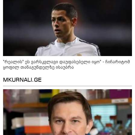
"რეალის" ეს ვარსკვლავი დაუფასებელი იყო" - ჩიჩარიტომ
ყოფილ თანაგუნდელზე ისაუბრა
MKURNALI.GE
კატეგორიები
დღის ზოგადი