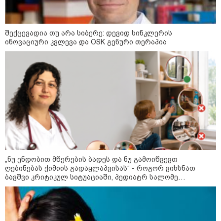
8
ასტროლოგიური
პროგნოზი
აგვისტო
შექცევადია თუ არა სიბერე: დევიდ სინკლერის
ინოვაციური კვლევა და OSK გენური თერაპია
8 აგვისტო ახალ შთაგონებასა და ემოციურ სიახლოვეს
მოიტანს. გაიზრდება ინტერესი შემოქმედებითი საქმიანობისა
და კულტურული ღონისძიებების მიმართ. საღამო
განსაკუთრებით ხელსაყრელია საყვარელ ადამიანებთან
დროის გასატარებლად და თბილი, გულახდილი
საუბრებისთვის.
„ნუ ენდობით მწერების ბადეს და ნუ გამოიწვევთ
ღებინებას ქიმიის გადაყლაპვისას“ - როგორ ვიხსნათ
აგვისტო აგარაკზე: ეს 5 საქმე
ბავშვი კრიტიკულ სიტუაციაში, პედიატრ სალომე
უნდა მოასწროთ შემოდგომის
ახვლედიანის რჩევები
დადგომამდე