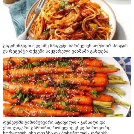
ბავშვები აბობოქრებულ ზღვაში
დახრჩობას
კატეგორიის ყველა სიახლე
გაგისინჯავთ ოდესმე სპაგეტი ბარბექიუს სოუსით? პასტის
ეს რეცეპტი თქვენი საყვარელი ვახშამი გახდება
"უნდა დაგვხვრიტოთ? - არა,
თქვენი დახვრეტა რაში გვაწყობს,
გუდაუთაში ქართველ ტყვეებში
უნდა გადაგცვალოთ..."
როდის დაიწყო რეალურად
საქართველო-რუსეთის ომი და
მთავარი შეცდომა, რომელიც
საბედისწერო გამოდგა
ღუმელში გამომცხვარი სტაფილო - ჯანსაღი და
ესთეტიკური გარნირი, რომელიც უხდება როგორც
ხორცეულს, ისე თევზსა და ბოსტნეულის კერძებს