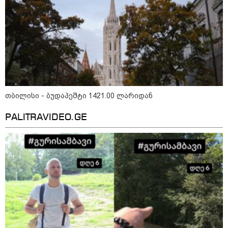
უკეთესი ცხოვრებისათვის" FIFA-ს 2026 წლის
მსოფლიო ჩემპიონატზე™
თბილისი - ბუდაპეშტი 1421.00 ლარიდან
PALITRAVIDEO.GE
15:49 / 06-08-2026
შეიძინე ალდაგის სამოგზაურო დაზღვევა და
მიიღე გაორმაგებული ინტერნეტი
საზოგადოება