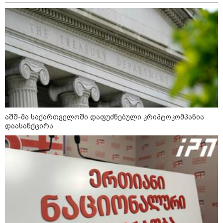
მოძრაობა"
19:03 / 08-08-2026
"მკაცრად ვგმობთ ირაკლი
კობახიძის განცხადებას" -
"კოალიცია ცვლილებისთვის"
16:33 / 08-08-2026
"გიორგი ბარამიძემ რაღაც
არასწორად ჩამოაყალიბა,
აშშ-მა საქართველოში დაფუძნებული კრიპტოკომპანია
მაგრამ ნამდვილად არ
დაასანქცირა
ეკუთვნის წიხლი ივანიშვილის
ღალატზე დაფუძნებული
დიქტატურის მსახურებისგან" -
მიხეილ სააკაშვილი
16:22 / 08-08-2026
"აი, ეს არის სამშობლოს
ღალატი" - როგორ ეხმაურება
ნიკა გვარამია აგვისტოს ომთან
დაკავშირებით ირაკლი
კობახიძის განცხადებას?