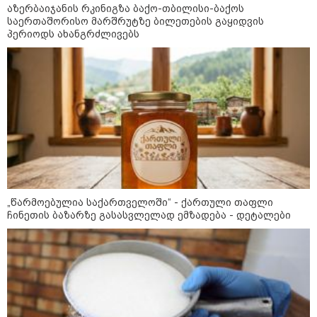
ერთ-ერთმა მეგობარმა
აზერბაიჯანის რკინიგზა ბაქო-თბილისი-ბაქოს
გამომიგზავნა..." - ეკა კუპატაძე
საერთაშორისო მარშრუტზე ბილეთების გაყიდვის
პერიოდს ახანგრძლივებს
კატეგორიის ყველა სიახლე
მკითხველის რჩევით
„წარმოებულია საქართველოში“ - ქართული თაფლი
ჩინეთის ბაზარზე გასასვლელად ემზადება - დეტალები
20:31 / 08-08-2026
19:52 / 08-08-2026
19:32 / 08-08
"ის ამბავი ხომ
"სანაპირო რაიონებში
"სიმბოლუ