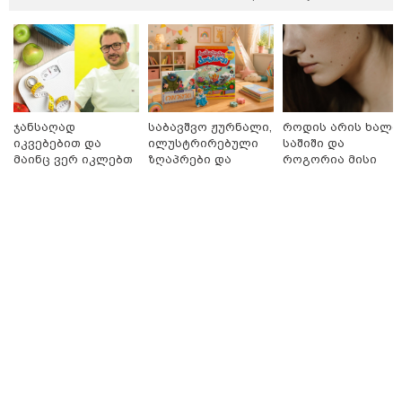
ჯანსაღად
საბავშვო ჟურნალი,
როდის არის ხალი
იკვებებით და
ილუსტრირებული
საშიში და
მაინც ვერ იკლებთ
ზღაპრები და
როგორია მისი
წონაში? - ლაშა
მაგნიტური
მოშორების
უჩავა მთავარ
სათამაშო 9.90
მარტივი და
მიზეზებზე
ლარად - "საბავშვო
უსაფრთხო გზები
საუბრობს
კარუსელში"
16:41 / 08-08-2026
ზღაპრების სერია
"კაპროვანში ზღვამ კიდევ ერთი ჭურვი გამორიყა,
დაიწყო
ადგილზე მობილიზებულია პოლიცია და სამაშველო"
- რას წერს და რა კადრებს აქვეყნებს თათია
ნიკოლაშვილი?