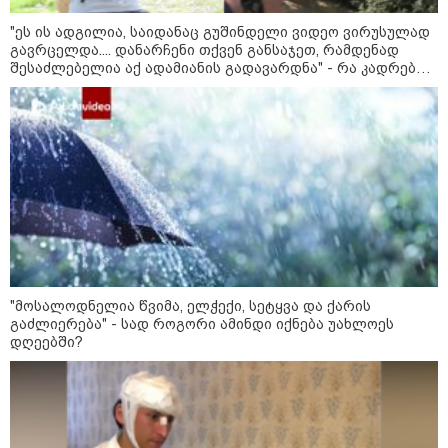
"ეს ის ადგილია, საიდანაც გუშინდელი ვიდეო ვირუსულად
გავრცელდა.... დანარჩენი თქვენ განსაჯეთ, რამდენად
შესაძლებელია აქ ადამიანის გადავარდნა" - რა კადრებს
აქვეყნებს კობა ახალაძე მლეთიდან, სადაც 12 წლის წინ
გურამ დადიანიძე გაუჩინარდა?
11:36 / 08-08-2026
"მოსალოდნელია წვიმა, ელჭექი, სეტყვა და ქარის
წელიწადნახევარში საქართველოში 164
გაძლიერება" - სად როგორი ამინდი იქნება უახლოეს
ადამიანი დაიკარგა - 57 პირს ამ დრომდე
დღეებში?
ეძებენ
20:31 / 08-08-2026
"ის ამბავი ხომ გახსოვთ, ნიკა