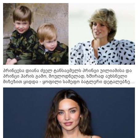
ბანგკოკში მომხდარი
ტრაგედიიდან
კატეგორიის ყველა სიახლე
აშშ-მა საქართველოში
პრინცესა დიანა ძველ ტანსაცმელს პრინცი უილიამისა და
დაფუძნებული კრიპტოკომპანია
პრინცი ჰარის გამო, მოულოდნელად, ხშირად აუხსნელი
დაასანქცირა
მიზეზით ყიდდა - ყოფილი სამეფო ბატლერი დეტალებზე
საკუთარ წიგნში საუბრობს
„ნაციონალური მოძრაობა“ -
სიმბოლურია, რომ კობახიძის
მოღალატეობრივი განცხადება
საქართველოს
თავისუფლებისთვის შეწირული
გმირების მემორიალზე გაკეთდა