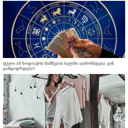
დამარტყმევინეს, მირტყეს
მუშტები" - რას ჰყვება დავით
დვალიშვილი, რომელზეც
არასრულწლოვანებმა ფიზიკურად
იძალადეს?
სექტემბრიდან ამოქმედდება და
60 წელს გადაცილებულ პირებს
შეეხებათ! - საქართველოს
ეროვნული ბანკი განცხადებას
ავრცელებს
ფული ამ ზოდიაქოს ნიშნების ხელში აღმოჩნდება: ვინ
გამდიდრდება?
პოლიტიკა