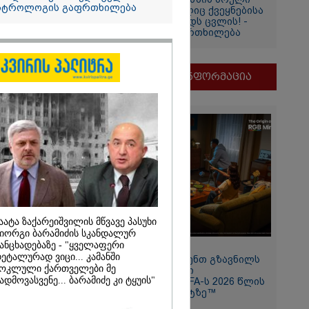
სტროლოგის გაფრთხილება
დაბნელება, რომელიც ქვეყნებისა
და ადამიანების ბედს ცვლის! -
ასტროლოგის გაფრთხილება
თვის
ი
მნიშვნელოვანი ინფორმაცია
და
ამბობს
ძე
მდეგ
აატა ზაქარეიშვილის მწვავე პასუხი
იორგი ბარამიძის სკანდალურ
ანცხადებაზე - "ყველაფერი
11:13 / 05-08-2026
ეტალურად ვიცი... კამანში
Hisense წარმოგიდგენთ გზავნილს
2026
ოკლული ქართველები მე
"ინოვაციები უკეთესი
ადმოვასვენე... ბარამიძე კი ტყუის"
ცხოვრებისათვის" FIFA-ს 2026 წლის
თ, ენამ
მსოფლიო ჩემპიონატზე™
ზრს და არ
რგი, თუმცა თუ