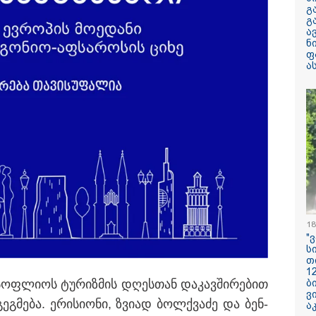
არასრულწლოვნ
გ
მდგომარეობაში
გ
ა
ნ
"ჩანაწერში მამ
ფ
შორის კამათი
ა
მიმდინარეობს - 
დემონსტრირება
რომ ის არა მხ
ეთანხმება იმას,
ჩინეთიდან საქართველოში
არამედ გარკვე
დ მოხდება - ფორმების
წინმსწრებ ინფ
ი კლასის მოსწავლეებისთვის
ფლობდა” - რა 
ჩანაწერში, სადა
რიოდში, ხოლო მეორე და
მამას ესაუბრებ
ქტომბრიდან დეკემბრის
ელდება
რატომ ჩაბნელდ
საქართველო მე
გველოდება თუ 
18
ზამთარში მასშ
"
ენერგოკრიზისი 
ს
"პრობლემის მო
თ
დაახლოებით ე
1
დასჭირდება"
მსოფ­ლი­ოს ტუ­რიზ­მის დღეს­თან და­კავ­ში­რე­ბით
ბ
ვ
 იგეგ­მე­ბა. ერი­სი­ო­ნი, ზვი­ად ბოლ­ქვა­ძე და ბენ­
სასკოლო ფორმ
ა
ჩინეთიდან საქ