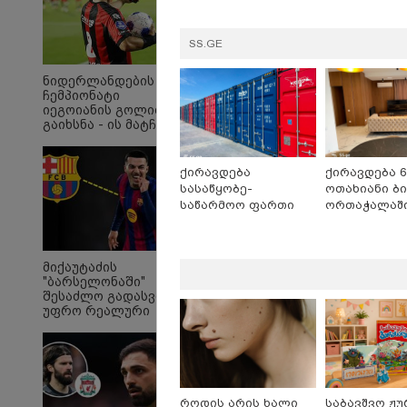
SS.GE
ნიდერლანდების
ჩემპიონატი
იეგოიანის გოლით
გაიხსნა - ის მატჩის
MVP გახდა
ქირავდება
ქირავდება 6
სასაწყობე-
ოთახიანი ბი
საწარმოო ფართი
ორთაჭალაშ
ლილოში
"Soos! ამ წუთებში თავს
"ი
მიქაუტაძის
დაესხნენ
ვის
"ბარსელონაში"
არასრულწლოვანების
სე
შესაძლო გადასვლა
და სავარაუდოდ არა
ავ
უფრო რეალური
მარტო
გამ
ხდება - რაზე ესაუბრა
არასრულწლოვანების
ლა
ქართველი
ჯგუფი" - რა
სა
კატალონიელთა
ინფორმაციას
ეკა
მთავარ მწვრთნელს
ავრცელებს ადვოკატი?
გა
ავ
პოლიტიკა
როდის არის ხალი
საბავშვო ჟუ