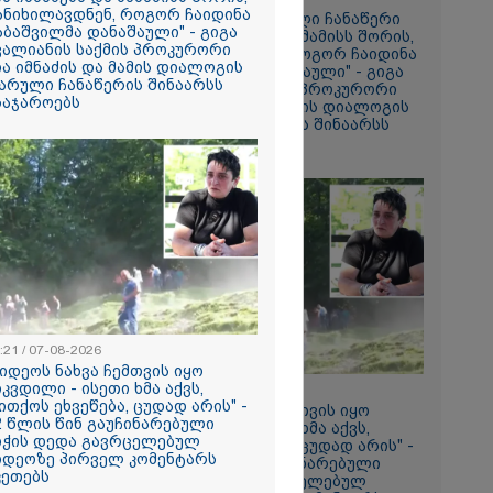
ის ამ
ანიხილავდნენ, როგორ ჩაიდინა
"მოვიპოვეთ ფარული ჩანაწერი
 ჩაგდებას?"
აბაშვილმა დანაშაული" - გიგა
ნია იმნაძესა და მამამისს შორის,
ვალიანის საქმის პროკურორი
განიხილავდნენ, როგორ ჩაიდინა
ია იმნაძის და მამის დიალოგის
გაბაშვილმა დანაშაული" - გიგა
ა-შვილს
არული ჩანაწერის შინაარსს
ავალიანის საქმის პროკურორი
საჯაროებს
ნია იმნაძის და მამის დიალოგის
ნია იმნაძე
ფარული ჩანაწერის შინაარსს
ს ახდენს,
ასაჯაროებს
ოლოდ
 რაც მოხდა,
ულ
ორმაციასაც
ისმის ფარულ
ც იმნაძე
ა?
ა
სამედ და
არა
:21 / 07-08-2026
ტაბური
ვიდეოს ნახვა ჩემთვის იყო
-
იკვდილი - ისეთი ხმა აქვს,
გვარებას
18:21 / 07-08-2026
ითქოს ეხვეწება, ცუდად არის" -
რთი თვე
"ვიდეოს ნახვა ჩემთვის იყო
2 წლის წინ გაუჩინარებული
სიკვდილი - ისეთი ხმა აქვს,
იჭის დედა გავრცელებულ
თითქოს ეხვეწება, ცუდად არის" -
იდეოზე პირველ კომენტარს
12 წლის წინ გაუჩინარებული
ების
კეთებს
ბიჭის დედა გავრცელებულ
ართველოში