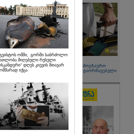
 მეპარება
გი ბარამიძის
ია" - ნიკა
2026
ოყვარე ხალხი
, ყაზახს,
,
ლს,
 ამერიკელს,
გვისტოს ომში, გორში საბრძოლო
მოვიდეს,
ათლობა მიღებული რუსული
15:49 / 06-08-2026
ული... არავინ
ისკანდერი“ დღეს კიევის მთავარ
შეიძინე ალდაგის სამოგზაურო
 არაა" -
ოშმარად იქცა
დაზღვევა და მიიღე გაორმაგებული
ინტერნეტი