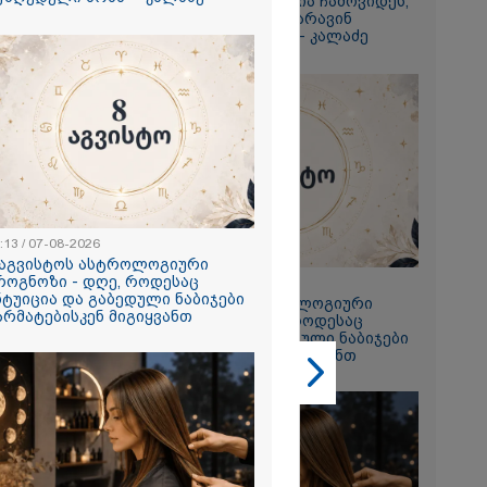
ამერიკელს, შეუძლია ჩამოვიდეს,
დახარჯოს ფული... არავინ
გიორგი
შეზღუდული არაა" - კალაძე
ხადებაზე
2026
რ ცოტნესთვის
 სახლში
:13 / 07-08-2026
ად ცხოვრობს
 აგვისტოს ასტროლოგიური
 რომელიც
როგნოზი - დღე, როდესაც
23:13 / 07-08-2026
ნდერძში ერთი
ნტუიცია და გაბედული ნაბიჯები
8 აგვისტოს ასტროლოგიური
კი არ არის
არმატებისკენ მიგიყვანთ
პროგნოზი - დღე, როდესაც
ლი" - ანა
ინტუიცია და გაბედული ნაბიჯები
2026
წარმატებისკენ მიგიყვანთ
ონიკიდან
რე,
დ მიგვაჩნია,
ნის გასვენება
რ მოხდეს, ეს
ს ისეთი
თა უნდა