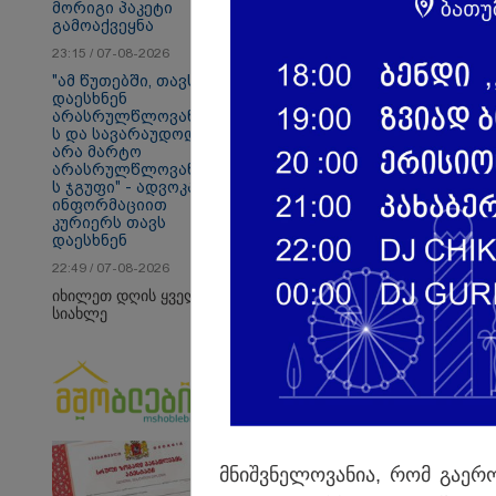
მორიგი პაკეტი
გამოაქვეყნა
23:15 / 07-08-2026
"ამ წუთებში, თავს
დაესხნენ
არასრულწლოვანები
ს და სავარაუდოდ,
თბილისი - ანტალია
თბ
არა მარტო
737.80 ლარიდან
13
არასრულწლოვანები
ს ჯგუფი" - ადვოკატის
ინფორმაციით
კურიერს თავს
დაესხნენ
Faceამბები
22:49 / 07-08-2026
იხილეთ დღის ყველა
სიახლე
მნიშ­ვნე­ლო­ვა­ნია, რომ გა­ე­