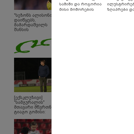
საშიში და როგორია
ილუსტრირე
მისი მოშორების
ზღაპრები დ
მარტივი და
მაგნიტური 
"სეზონს ალისონი
დაიწყებს,
უსაფრთხო გზები
9.90 ლარად -
მამარდაშვილს
"საბავშვო
შანსის
კარუსელში"
გამოსაყენებლად
ზღაპრების 
მოთმინება სჭირდება,
დაიწყო
რომელსაც 100%-ით
მიიღებს" - განაცხადა
"ლივერპულის"
ყოფილმა მეკარემ
[ექსკლუზივი]
"სამგურალის"
მთავარი მწვრთნელი
ტიაგო გომისი:
"საქართველო
19:05 
ტალანტების
"200
ქვეყანაა"!
გადავ
წლის 