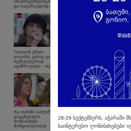
არასრულწლოვანების
და სავარაუდოდ არა
მარტო
არასრულწლოვანების
ჯგუფი" - რა
ინფორმაციას
ავრცელებს
ადვოკატი?
სასკოლო ფორმების 
მოწოდება სამ ეტაპა
"იპოვონ ერთი
გოგონა, ვისაც გიგა
რეალიზაცია პირველ
სექსუალურად
1–14 სექტემბრის პე
ავიწროებდა - თუ
გამოჩნდება 10 000
მესამე ეტაპებზე - ო
ლარს
ჩათვლით განხორცი
ოფიციალურად,
სახალხოდ გადავცემ"
- ეკა კუპატაძე
განცხადებას
ავრცელებს
რა ისმინს სახლში
დაყენებული
28-29 სექ­ტემ­ბერს, აჭა­რა­ში 
მომსასმენი
სა­ინ­ტე­რე­სო ღო­ნის­ძი­ე­ბე­ბი
მოწყობილობის
ჩანაწერში, სადაც ნია