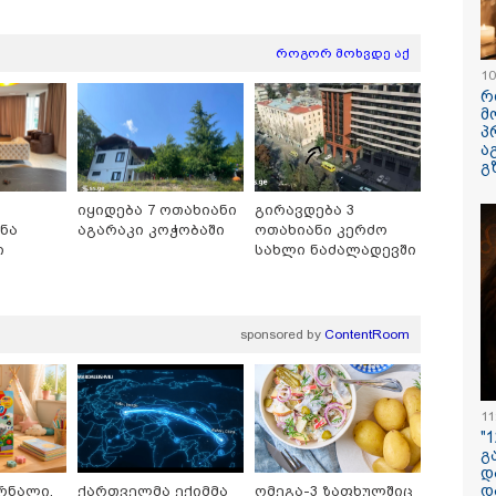
ავუხსნათ,
კატეგორიის ყველა სიახლე
არ დაიბადო
სიდონია
როგორ მოხვდე აქ
10
რ
მ
პ
ა
გ
იყიდება 7 ოთახიანი
გირავდება 3
ნა
აგარაკი კოჭობაში
ოთახიანი კერძო
ი
სახლი ნაძალადევში
პოვონ ერთი გოგონა,
რა ისმინს სახლში
"ამ ვიდეოს 
აც გიგა
დაყენებული მომსასმენი
ჩემთვის იყ
sponsored by
ContentRoom
ქსუალურად
მოწყობილობის
- რას ამბობ
იწროებდა - თუ
ჩანაწერში, სადაც ნია
დაკარგული
ოჩნდება 10 000
იმნაძე მამას ესაუბრება?
ბიჭის დედა
რს ოფიციალურად,
ვიდეოკადრე
11
ხალხოდ გადავცემ" -
შვილის გა
"
 კუპატაძე
ვედრების ხ
გ
ნცხადებას
დ
რცელებს
დ
რნალი,
ქართველმა ექიმმა
ომეგა-3 ზაფხულშიც