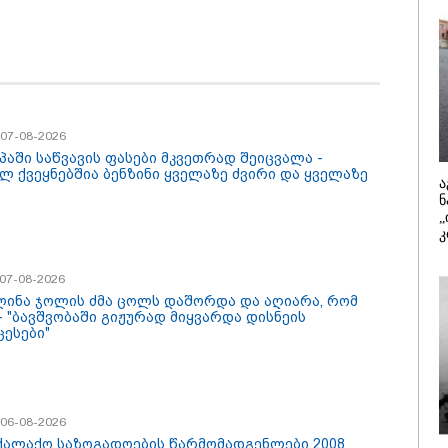
ეთ, სწორედ ეგ იყო
რაიმეში არ
ული ისტორიული
ეჭვი, გიორ
სტროფა და რაც
პატრიოტიზმ
ა ჯარით ვერ აიღო,
გვარამია
 ღალატით
/ 07-08-2026
13:27 / 07-08-
ღდა" - მიხეილ
აშვილი
ართველო მშვიდი
"სტუმართმ
ნაა,
ვართ - რუსს
/ 07-08-2026
ართმოყვარე ხალხი
უკრაინელს
პაში საწვავის ფასები მკვეთრად შეიცვალა -
 და ყველას
შვეიცარიე
ლ ქვეყნებშია ბენზინი ყველაზე ძვირი და ყველაზე
ლია ჩამოვიდეს,
იტალიელს,
ა
ინ შეზღუდული
შეუძლია ჩა
ნ
 - კახა კალაძე
დახარჯოს ფ
„
შეზღუდული
კ
კატეგორიის ყველა სიახლე
კალაძე
/ 07-08-2026
ლინა ჯოლის ძმა ცოლს დაშორდა და აღიარა, რომ
 - "ბავშვობაში გიჟურად მიყვარდა დისნეის
ცესები"
/ 06-08-2026
ქალაქო საზოგადოების წარმომადგენლები 2008