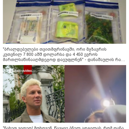
10:56 / 10-08-2026
როგორი ამინდია მოსალოდნელი 10-11
"ბრალდებულები თვითმფრინავში, ორი მგზავრის
აგვისტოს?
კუთვნილ 7 800 აშშ დოლარსა და 4 450 ევროს
მართლსაწინააღმდეგოდ დაეუფლნენ" - დანაშაულის რა
დეტალები ხდება ცნობილი?
11:19 / 10-08-2026
"როცა თემურმა პირველად
მნახა, ჯერ კიდევ ნიკოს ცოლი
ვიყავი... მითხრეს, თემურ
უგულავას მოეწონეო" - ეკა
ნიჟარაძე მისი და ცნობილი
ბიზნესმენის ურთიერთობაზე
09:16 / 10-08-2026
"მთის მხარეს ცოცხალი იპოვეს"
- ვინ არის მამაკაცი, რომელმაც
ადიდებულ მდინარეში შესული
"ნახეთ ვიდეო! მთხოვენ, წავყვე ბნელ ადგილას, რომ დანა