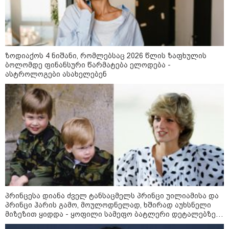
რომლებიც 2008-2022 წლებში
რუსეთში საქმიანობას არ
ერიდებოდნენ, მათ შორის არიან
„სოციალური სამართლიანობის
“სუხიშვილები”, ნიკოლოზ
ცენტრი“ - 2014 წელთან
რაჭველი და პაატა ბურჭულაძე
შედარებით, 2024 წელს
ეკონომიკურად აქტიური
ზოდიაქოს 4 ნიშანი, რომლებსაც 2026 წლის ზაფხულის
მოსახლეობის წილი 63.7%-დან
ბოლომდე ფინანსური წარმატება ელოდება -
55.6%-მდე შემცირდა
ასტროლოგები ასახელებენ
რუსულმა ძალებმა სუმს და
ოდესას დაარტყეს - დაშავდა 28
ადამიანი
მეცნიერება
პრინცესა დიანა ძველ ტანსაცმელს პრინცი უილიამისა და
პრინცი ჰარის გამო, მოულოდნელად, ხშირად აუხსნელი
მიზეზით ყიდდა - ყოფილი სამეფო ბატლერი დეტალებზე
საკუთარ წიგნში საუბრობს