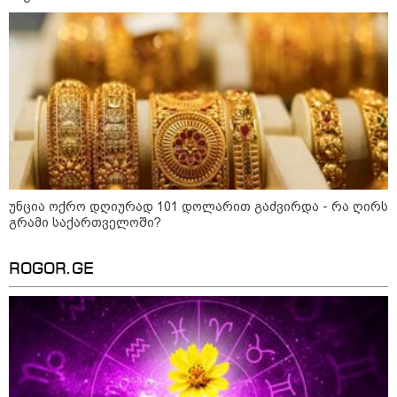
"ბრალდებულები თვითმფრინავში,
ორი მგზავრის კუთვნილ 7 800 აშშ
დოლარსა და 4 450 ევროს
მართლსაწინააღმდეგოდ
დაეუფლნენ" - დანაშაულის რა
დეტალები ხდება ცნობილი?
"ნახეთ ვიდეო! მთხოვენ, წავყვე
ბნელ ადგილას, რომ დანა
დამარტყან" - მეტეოროლოგი კობა
ფარტენაძე ფარულად
გადაღებულ კადრებს აქვეყნებს
უნცია ოქრო დღიურად 101 დოლარით გაძვირდა - რა ღირს
გრამი საქართველოში?
ვრცელდება ემოციური კადრები -
დაკარგული მამაკაცი, რომელმაც
წალენჯიხაში, ადიდებულ
ROGOR.GE
მდინარეში შესული დედა-შვილი
გადაარჩინა, ცოცხალი იპოვეს:
ცნობილია მისი ვინაობა
24 წლის ფეხბურთელს თამაშის
დროს ელვამ დაარტყა -
ტრაგიკული მომენტის ამსახველი
კადრები ტაილანდიდან მედიაში
ვრცელდება