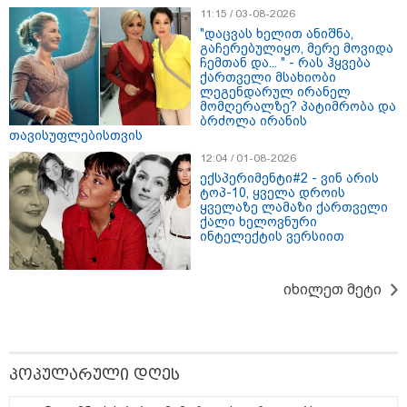
11:15 / 03-08-2026
13:36 / 09-08-2026
"დაცვას ხელით ანიშნა,
24 წლის ფეხბურთელს თამაშის
გაჩერებულიყო, მერე მოვიდა
დროს ელვამ დაარტყა,
ჩემთან და... " - რას ჰყვება
დაშავდა 12 ადამიანი -
ქართველი მსახიობი
ვრცელდება ტრაგიკული
ლეგენდარულ ირანელ
მომენტის ამსახველი კადრები
მომღერალზე? პატიმრობა და
ტაილანდიდან
ბრძოლა ირანის
თავისუფლებისთვის
10:29 / 09-08-2026
12:04 / 01-08-2026
"ვერასდროს ვიფიქრებდი, რომ
ექსპერიმენტი#2 - ვინ არის
ჩვენი ცხოვრება შენთან ერთად
ტოპ-10, ყველა დროის
ასეთ არარომანტიკულ ფაზაში
ყველაზე ლამაზი ქართველი
შევიდოდა" - თეონა კონტრიძე
ქალი ხელოვნური
ქორწინებიდან 18 წლის თავზე
ინტელექტის ვერსიით
ქმარს ემოციურ "პოსტს" უძღვნის
იხილეთ მეტი
თბილისი - ანტალია 696.80
ლარიდან
პოპულარული დღეს