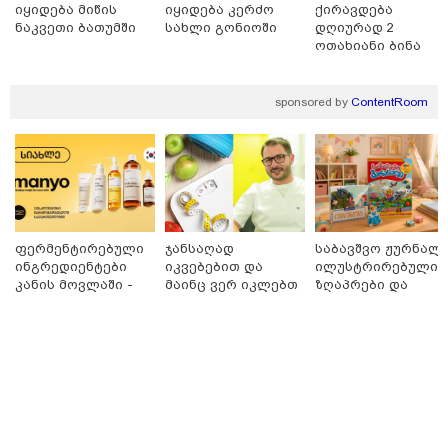
იყიდება მიწის
იყიდება კერძო
ქირავდება
ნაკვეთი ბათუმში
სახლი გონიოში
დღიურად 2
ოთახიანი ბინა
ბათუმში
sponsored by
ContentRoom
16:06 / 09-08-2026
"ტრაგედიამდე ალექსანდრე გაბაშვილი ChatGPT-ის
აწვდის თავისი ელექტროშოკის ინფორმაციებს და
ეუბნება: გათიშავს თუ არა პიროვნებას, თან ეუბნება,
დაივიწყე რაც გითხარი" - გიგა ავალიანის დედა
ფერმენტირებული
ჯანსაღად
საბავშვო ჟურნალი
ინგრედიენტები
იკვებებით და
ილუსტრირებული
კანის მოვლაში -
მაინც ვერ იკლებთ
ზღაპრები და
კორეული
წონაში? - ლაშა
მაგნიტური
ინოვაციური
უჩავა მთავარ
სათამაშო 9.90
ბრენდი Manyo
მიზეზებზე
ლარად - "საბავშვ
საქართველოშია
საუბრობს
კარუსელში"
ზღაპრების სერია
დაიწყო