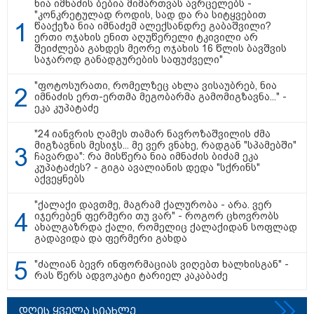
ნია იმნაძის ბებია მიმართვას ავრცელებს -
"კონკრეტულად როდის, სად და რა სიტყვებით
წააქეზა ნია იმნაძემ ალექსანდრე გაბაშვილი?
ერთი ოჯახის ენით აღუწერელი ტკივილი არ
თბილისი - ჰერაკლიონი 1342.80
შეიძლება გახდეს მეორე ოჯახის 16 წლის ბავშვის
ლარიდან
საჯაროდ განადგურების საფუძველი"
"ფოტოსურათი, რომელზეც ახლა ვისაუბრებ, ნია
იმნაძის ერთ-ერთმა მეგობარმა გამომიგზავნა..." -
ეკა კუპატაძე
თბილისი - ბუდაპეშტი 940.80
ლარიდან
"24 იანვრის ღამეს თამარ ნავროზაშვილის ძმა
მიგზავნის მესიჯს... მე ვერ ვნახე, რადგან "სპამებში"
ჩავარდა": რა მისწერა ნია იმნაძის ბიძამ ეკა
კუპატაძეს? - გიგა ავალიანის დედა "სქრინს"
აქვეყნებს
თბილისი - რომი 1226.70 ლარიდან
"ქალაქი დავთმე, მაგრამ ქალურობა - არა. ვერ
იჯერებენ ფერმერი თუ ვარ" - როგორ ცხოვრობს
ახალგაზრდა ქალი, რომელიც ქალაქიდან სოფლად
გადავიდა და ფერმერი გახდა
"ძალიან ბევრ ინფორმაციას ვიღებთ ხალხისგან" -
რას წერს ადვოკატი ტარიელ კაკაბაძე
დღის ყველა სიახლე