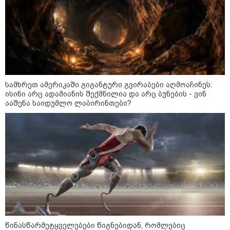
ყვარელში თვითნებურად
მოწყობილ ავტორბოლაზე
არასრულწლოვნის დაღუპვის
საქმეზე პროკურატურა
განცხადებას ავრცელებს
14:46 / 09-08-2026
"ნატა ვიბლიანის საქმეზე
სამხრეთ ამერიკაში გიგანტური გვირაბები აღმოაჩინეს:
საზოგადოება უახლოეს
ისინი არც ადამიანის შექმნილია და არც ბუნების - ვინ
დღეებში გაიგებს სიახლეს,
ააშენა საიდუმლო ლაბირინთები?
დაიდება პირველი
მნიშვნელოვანი შედეგი და
ოფიციალურად ცნობენ
დაზარალებულად" - ტარიელ
კაკაბაძე
11:42 / 09-08-2026
"ამოღებულია სხვადასხვა
მოდელის ცეცხლსასროლი
იარაღი, საბრძოლო მასალა,
მათ შორი: 2 ავტომატი, 3
პისტოლეტი, 6 მჭიდი, მაყუჩი და
41 ვაზნა" - დაკავებულია 5 პირი
11:10 / 09-08-2026
წინასწარმეტყველებები წიგნებიდან, რომლებიც