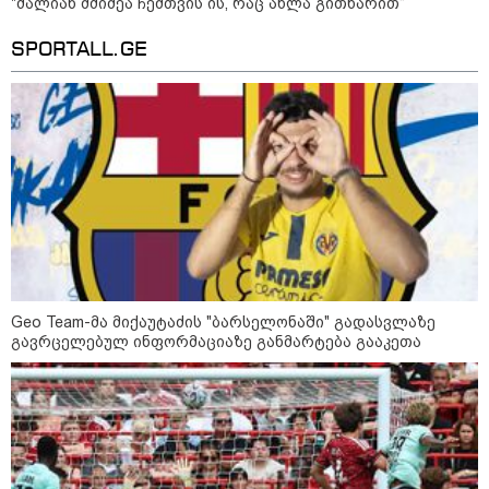
"ძალიან მძიმეა ჩემთვის ის, რაც ახლა გითხარით“
10:02 / 09-08-2026
"ქართული ოცნება” ხელს
SPORTALL.GE
უწყობს ირანული
ტერორისტული ქსელების
უკანონო გაფართოებას, თუმცა
მაინც ამერიკას უყენებს
მოთხოვნებს?" - ჯო უილსონი
კატეგორიის ყველა სიახლე
Geo Team-მა მიქაუტაძის "ბარსელონაში" გადასვლაზე
გავრცელებულ ინფორმაციაზე განმარტება გააკეთა