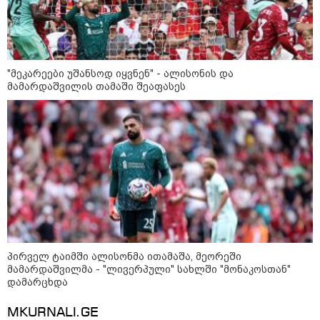
"მეკარეები უშანსოდ იყვნენ" - ალისონის და
კატეგორიები
მამარდაშვილის თამაში შეაფასეს
დღის ზოგადი
10
ასტროლოგიური
პროგნოზი
აგვისტო
პირველ ტაიმში ალისონმა ითამაშა, მეორეში
მამარდაშვილმა - "ლივერპული" სახლში "მონაკოსთან"
დამარცხდა
ამ ზოდიაქოს ნიშნების ცხოვრება
ძალიან მალე 180 გრადუსით
MKURNALI.GE