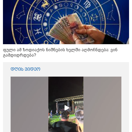
10:45 / 10-08-2026
"2008-2022 წლებში რუსეთში საქმიანობას
არ ერიდებოდნენ, "სუხიშვილები",
ნიკოლოზ რაჭველი და პაატა
ბურჭულაძე..." - ირაკლი კირცხალია
ფული ამ ზოდიაქოს ნიშნების ხელში აღმოჩნდება: ვინ
გამდიდრდება?
19:32 / 08-08-2026
"სიმბოლურია, რომ კობახიძის
მოღალატეობრივი განცხადება
დღის ვიდეო
საქართველოს
თავისუფლებისთვის შეწირული
გმირების მემორიალზე
გაკეთდა" - "ნაციონალური
მოძრაობა"
19:03 / 08-08-2026
"მკაცრად ვგმობთ ირაკლი
კობახიძის განცხადებას" -
"კოალიცია ცვლილებისთვის"