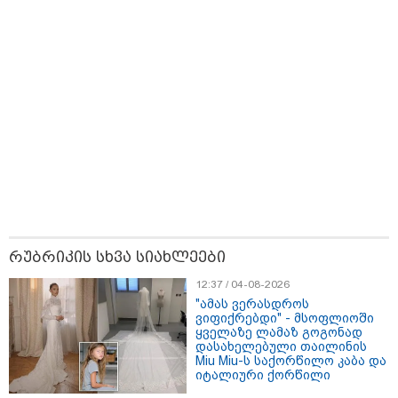
17:32 / 09-08-2026
კიდევ ერთ დაკარგულს ოჯახი 10 წელია ეძებს - რას
ამბობს 26 წლის ახალაგაზრდის დედა?
11:11 / 10-08-2026
ირანმა მოჯტაბა ხამენეის
იშვიათი ვიდეო გაავრცელა - რა
ჩანს კადრებში
რუბრიკის სხვა სიახლეები
12:37 / 04-08-2026
10:45 / 10-08-2026
"ამას ვერასდროს
"2008-2022 წლებში რუსეთში
ვიფიქრებდი" - მსოფლიოში
საქმიანობას არ ერიდებოდნენ,
ყველაზე ლამაზ გოგონად
"სუხიშვილები", ნიკოლოზ
დასახელებული თაილინის
რაჭველი და პაატა
Miu Miu-ს საქორწილო კაბა და
ბურჭულაძე..." - ირაკლი
იტალიური ქორწილი
კირცხალია