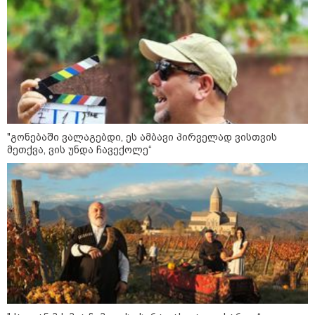
13:36 / 09-08-2026
24 წლის ფეხბურთელს თამაშის
დროს ელვამ დაარტყა,
დაშავდა 12 ადამიანი -
ვრცელდება ტრაგიკული
მომენტის ამსახველი კადრები
ტაილანდიდან
12:47 / 09-08-2026
რუსული მხარის ინფორმაციით,
"გონებაში ვალაგებდი, ეს ამბავი პირველად ვისთვის
უკრაინამ ბელგოროდზე
მეთქვა, ვის უნდა ჩავექოლე“
დრონებით იერიში მიიტანა,
დაიღუპა 3 ადამიანი და
დაშავდა 25
10:17 / 09-08-2026
რუსებმა ხარკოვს და ოდესას
დაარტყეს, არიან დაღუპულები
და დაშავებულები - რა
ინფორმაციას ავრცელებს
ხარკოვის მერი?