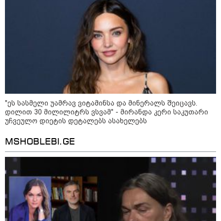
"ეს სასმელი უამრავ ვიტამინსა და მინერალს შეიცავს.
დილით 30 მილილიტრს ვსვამ" - მირანდა კერი საკუთარი
უჩვეულო დიეტის დეტალებს ასახელებს
10:50 / 10-08-2026
MSHOBLEBI.GE
2026 წლის რეკორდულად ცხელი
ზაფხული და "ელ ნინო" მხოლოდ ახლა
იკრებს ძალებს - რა იქნება შემდეგ?
10:14 / 08-08-2026
დედამიწაზე სიცოცხლის
წარმოშობის შესახებ აქამდე