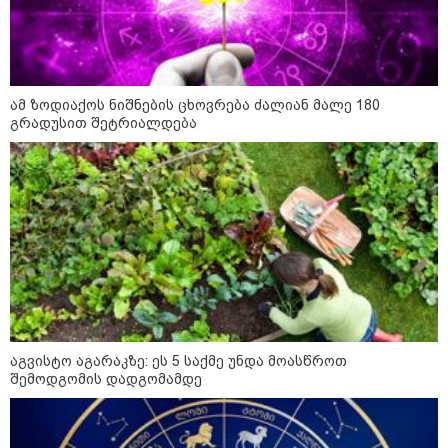
ამ ზოდიაქოს ნიშნების ცხოვრება ძალიან მალე 180
პოლიტიკა
გრადუსით შეტრიალდება
აგვისტო აგარაკზე: ეს 5 საქმე უნდა მოასწროთ
შემოდგომის დადგომამდე