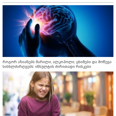
შეტრიალდება
აგვისტო აგარაკზე: ეს 5 საქმე
უნდა მოასწროთ შემოდგომის
დადგომამდე
ფული ამ ზოდიაქოს ნიშნების
ხელში აღმოჩნდება: ვინ
გამდიდრდება?
როგორ აზიანებს მარილი, ალკოჰოლი, ცხიმები და მოწევა
სისხლძარღვებს: ინსულტის ძირითადი რისკები
სამართალი