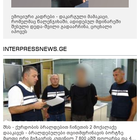
16:33 / 08-08-2026
ემოციური კადრები - დაკარგული მამაკაცი,
"გიორგი ბარამიძემ რაღაც
რომელმაც წალენჯიხაში, ადიდებულ მდინარეში
არასწორად ჩამოაყალიბა,
შესული დედა-შვილი გადაარჩინა, ცოცხალი
მაგრამ ნამდვილად არ
იპოვეს
ეკუთვნის წიხლი ივანიშვილის
ღალატზე დაფუძნებული
დიქტატურის მსახურებისგან" -
მიხეილ სააკაშვილი
INTERPRESSNEWS.GE
16:22 / 08-08-2026
"აი, ეს არის სამშობლოს
ღალატი" - როგორ ეხმაურება
ნიკა გვარამია აგვისტოს ომთან
დაკავშირებით ირაკლი
კობახიძის განცხადებას?
კატეგორიის ყველა სიახლე
შსს - ქურდობის ბრალდებით ჩინეთის 2 მოქალაქე
დააკავეს - ბრალდებულები თვითმფრინავის ბორტზე
მყოფი ორი მგზავრის კუთვნილ 7 800 აშშ დოლარსა და 4