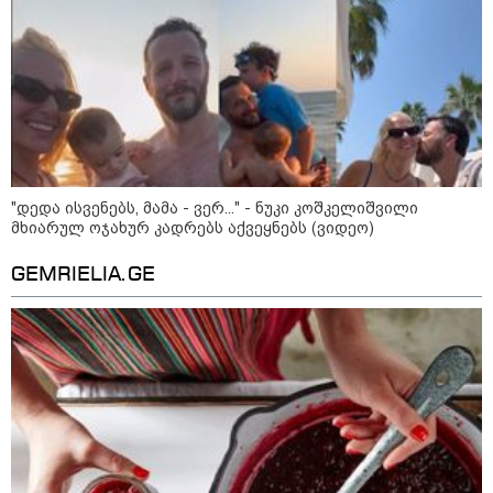
ისტორიაში ყველაზე
დეტალურად აღბეჭდეს
კატეგორიის ყველა სიახლე
"დედა ისვენებს, მამა - ვერ..." - ნუკი კოშკელიშვილი
მხიარულ ოჯახურ კადრებს აქვეყნებს (ვიდეო)
"არის პოლარიზაციის კიდევ უფრო
GEMRIELIA.GE
გაღრმავების საფრთხე და ...“
"გონებაში ვალაგებდი, ეს ამბავი
პირველად ვისთვის მეთქვა, ვის
უნდა ჩავექოლე“