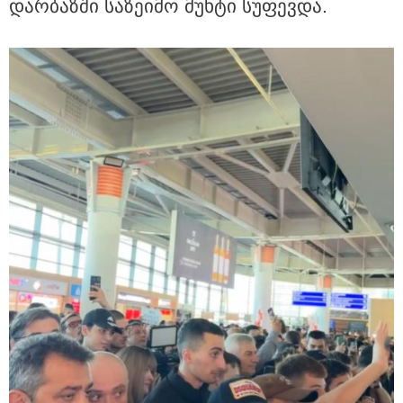
დარ­ბაზ­ში სა­ზე­ი­მო მუხ­ტი სუ­ფევ­და.
სასკოლო ფორმების ჩინეთიდან
საქართველოში მოწოდება სამ
ეტაპად მოხდება - დეტალები