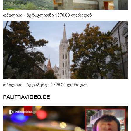
თბილისი - ჰერაკლიონი 1370.80 ლარიდან
11:40 / 07-08-2026
"დაკავებულია 3 პირი, რომლებიც
სისტემატურად ამზადებდნენ ცნობილი
ბრენდების ფალსიფიცირებულ ვისკისა და
სხვა ალკოჰოლურ სასმელებს" -
საგამოძიებო სამსახური
თბილისი - ბუდაპეშტი 1328.20 ლარიდან
PALITRAVIDEO.GE
22:49 / 07-08-2026
"ამ წუთებში, თავს დაესხნენ
არასრულწლოვანების და
სავარაუდოდ, არა მარტო
არასრულწლოვანების ჯგუფი" -
ადვოკატის ინფორმაციით
კურიერს თავს დაესხნენ