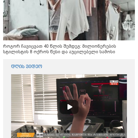
23:40 / 07-08-2026
იტალიამ ყველა ქალაქში
განგაშის წითელი დონე
გამოაცხადა
როგორ ჩავიცვათ 40 წლის შემდეგ: მილიონერების
22:45 / 07-08-2026
სტილისტის 8 ოქროს წესი და აუცილებელი სამოსი
14 წლის მოზარდმა საკუთარი
პაპა და ბებია მოკლა, შემდეგ კი
სკოლაში ცეცხლი გახსნა - რა
დღის ვიდეო
დეტალები ხდება ცნობილი
ბანგკოკში მომხდარი
ტრაგედიიდან
13:24 / 07-08-2026
ევროპაში საწვავის ფასები
მკვეთრად შეიცვალა - რომელ
ქვეყნებშია ბენზინი ყველაზე
ძვირი და ყველაზე იაფი
09:05 / 07-08-2026