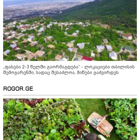
დადგომამდე
ფული ამ ზოდიაქოს ნიშნების
ხელში აღმოჩნდება: ვინ
გამდიდრდება?
როგორ ჩავიცვათ 40 წლის
„ფასები 2-3 წელში გაორმაგდება“ - ლოკაციები თბილისის
შემდეგ: მილიონერების
შემოგარენში, სადაც შესაძლოა, მიწები გაძვირდეს
სტილისტის 8 ოქროს წესი და
აუცილებელი სამოსი
ROGOR.GE
მსოფლიო