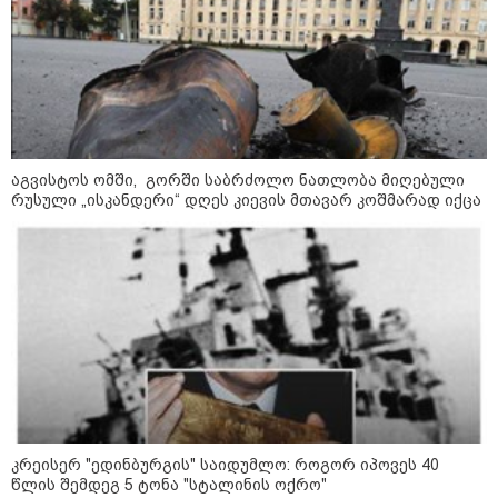
თბილისის მერია ინფორმაციას
ავრცელებს
21:30 / 07-08-2026
თბილისში, ლოზუნგით
„გვახსოვს გმირები, გვახსოვს
აგვისტოს ომში, გორში საბრძოლო ნათლობა მიღებული
მტერი” მსვლელობა
რუსული „ისკანდერი“ დღეს კიევის მთავარ კოშმარად იქცა
მიმდინარეობს
20:58 / 07-08-2026
"იპოვონ ერთი გოგონა, ვისაც
გიგა სექსუალურად ავიწროებდა
- თუ გამოჩნდება ასეთი
გოგონა, 10 000 ლარს
ოფიციალურად, სახალხოდ
გადავცემ" - გიგა ავალიანის
დედა განცხადებას ავრცელებს
18:21 / 07-08-2026
კრეისერ "ედინბურგის" საიდუმლო: როგორ იპოვეს 40
"ვიდეოს ნახვა ჩემთვის იყო
წლის შემდეგ 5 ტონა "სტალინის ოქრო"