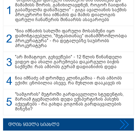
"მოვიპოვეთ ფარული ჩანაწერი ნია იმნაძესა და
- რუსს, ყაზახს, უკრაინელს,
მამამისს შორის, განიხილავდნენ, როგორ ჩაიდინა
შვეიცარიელს, იტალიელს,
გაბაშვილმა დანაშაული" - გიგა ავალიანის საქმის
ამერიკელს, შეუძლია
პროკურორი ნია იმნაძის და მამის დიალოგის
ჩამოვიდეს, დახარჯოს ფული...
ფარული ჩანაწერის შინაარსს ასაჯაროებს
არავინ შეზღუდული არაა" -
კალაძე
"ნია იმნაძის სახლში ფარული მოსასმენი იყო
დამონტაჟებული, "მეტასთანაც" თანამშრომლობდა
კატეგორიის ყველა სიახლე
პროკურატურა" - რა დეტალებზე საუბრობს
პროკურატურა
"არ მიმატოვო, გეხვეწები" - 12 წლის წინანდელი
ვიდეო და ახალი გარემოება დაკარგული ბიჭის
საქმეში: რას ამბობს გურამ დადიანიძის დედა
ნია იმნაძე ამ დრომდე კლინიკაშია - რას ამბობს
„რიკოთის მსგავსი რთული
ექიმი: ცნობილია ასევე, რა მუხლით დააკავეს ის
საინჟინრო ობიექტების მოვლა-
პატრონობა განსაკუთრებულ
"სამგორის" მეტროში გარდაცვლილი სტუდენტის,
პასუხისმგებლობას მოითხოვს“-
მარიამ ტყემალაძის დედა ექსპერტიზის პასუხს
რატომ გახდა საჭირო გზების
აქვეყნებს - რა გახდა გოგონას გარდაცვალების
მოვლა-პატრონობისთვის
მიზეზი?
სახელმწიფო კომპანიის შექმნა
„რუსთაველზე მდებარე
სასტუმროები 40-50%-იან
დღის ყველა სიახლე
გაუქმებებს იღებენ, საკმაოდ დიდი
ზარალისკენ წავალთ - მეგონა,
ვიღაც მოიფიქრებდა და ბიზნესს