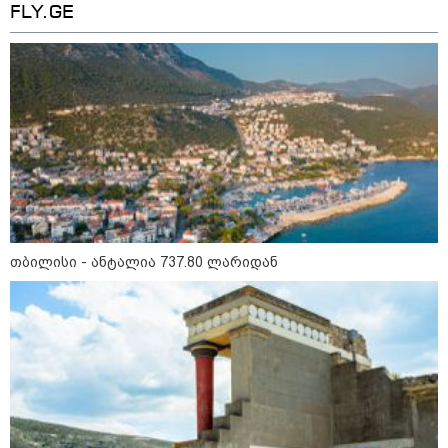
FLY.GE
შეხვდებოდა“
„ფასები 2-3 წელში გაორმაგდება“
- ლოკაციები თბილისის
შემოგარენში, სადაც შესაძლოა,
მიწები გაძვირდეს
სამართალი
თბილისი - ანტალია 737.80 ლარიდან