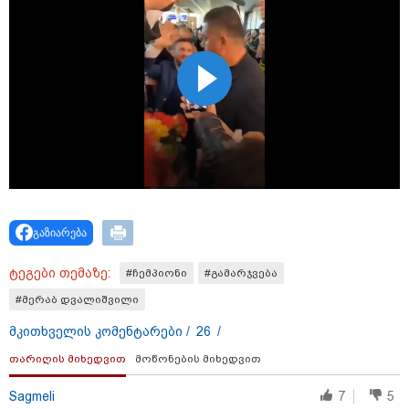
12:20 / 04-08-2026
"როცა კანონიკიდან
გამომდინარე, მართებულად
მიგვაჩნია, რომ ადამიანის
გასვენება ტაძრიდან არ მოხდეს,
ეს მგლოვიარეს ისეთი
სიყვარულითა უნდა ავუხსნათ,
რომ შფოთვა არ დაიბადოს" -
დედა სიდონია
კატეგორიის ყველა სიახლე
გაზიარება
მკითხველის რჩევით
ტეგები თემაზე:
#ჩემპიონი
#გამარჯვება
#მერაბ დვალიშვილი
მკითხველის კომენტარები /
26
/
თარიღის მიხედვით
მოწონების მიხედვით
Sagmeli
7
5