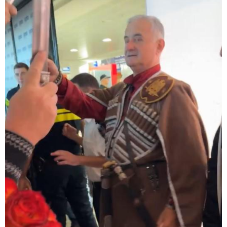
"ვიდეოს ნახვა ჩემთვის იყო სიკვდილი - ისეთი ხმა
აქვს, თითქოს ეხვეწება, ცუდად არის" - 12 წლის წინ
გაუჩინარებული ბიჭის დედა გავრცელებულ ვიდეოზე
პირველ კომენტარს აკეთებს
13:24 / 07-08-2026
ევროპაში საწვავის ფასები მკვეთრად შეიცვალა -
რომელ ქვეყნებშია ბენზინი ყველაზე ძვირი და
ყველაზე იაფი