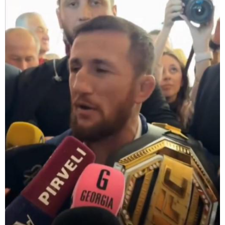
13:27 / 07-08-2026
"სტუმართმოყვარე ხალხი ვართ - რუსს, ყაზახს,
უკრაინელს, შვეიცარიელს, იტალიელს, ამერიკელს,
შეუძლია ჩამოვიდეს, დახარჯოს ფული... არავინ
შეზღუდული არაა" - კალაძე
17:24 / 07-08-2026
"მარტო როცა ვარ, ხშირად
ველაპარაკები, ვიცი, რომ
მისმენს, ვფიქრობ, თავზე
მადგას და მეფერება - სხვებს
ხომ არ ვაჩვენებ ცრემლებს" -
გიორგი კეკელიძე გმირი
ანწუხელიძის გამზრდელი