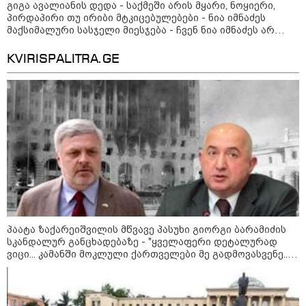
გიგა ავალიანის დედა - საქმეში არის მყარი, ნოყიერი,
პირდაპირი თუ ირიბი მტკიცებულებები - ნია იმნაძეს
მაქსიმალური სასჯელი მიესჯება - ჩვენ ნია იმნაძეს არ
ვედავებით იმას, რომ ეუბნება: “წადი, მოკალი“, ეს
დაკვეთაა, ჩვენ ვამბობთ, წაქეზებას, მანიპულირებას
KVIRISPALITRA.GE
09:00 / 07-08-2026
18 წელი აგვისტოს ომიდან - ტრაგიკული
პაატა ზაქარეიშვილის მწვავე პასუხი გიორგი ბარამიძის
მოვლენების ქრონოლოგია, რომელიც
სკანდალურ განცხადებაზე - "ყველაფერი დეტალურად
შესაძლოა, აღარ გვახსოვს
ვიცი... კამანში მოკლული ქართველები მე გადმოვასვენე...
ბარამიძე კი ტყუის"
22:28 / 07-08-2026
სად იზღუდება მოძრაობა -