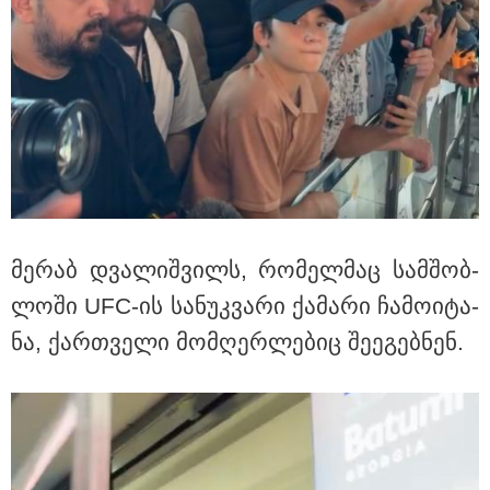
19:33 / 07-08-2026
"მოვიპოვეთ ფარული ჩანაწერი ნია იმნაძესა და
მამამისს შორის, განიხილავდნენ, როგორ ჩაიდინა
გაბაშვილმა დანაშაული" - გიგა ავალიანის საქმის
პროკურორი ნია იმნაძის და მამის დიალოგის
ფარული ჩანაწერის შინაარსს ასაჯაროებს
მე­რაბ დვა­ლიშ­ვილს, რო­მელ­მაც სამ­შობ­
ლო­ში UFC-ის სა­ნუკ­ვა­რი ქა­მა­რი ჩა­მო­ი­ტა­
ნა, ქარ­თვე­ლი მომ­ღერ­ლე­ბიც შე­ე­გებ­ნენ.
18:21 / 07-08-2026