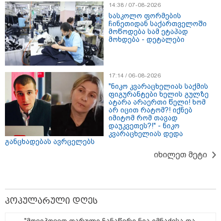
"2008 წელს საქართველო
14:38 / 07-08-2026
გადავარჩინეთ - აი, 2012 წლის
სასკოლო ფორმების
"გამარჯვება" ვინც იზეიმეთ,
ჩინეთიდან საქართველოში
სწორედ ეგ იყო ქართული
მოწოდება სამ ეტაპად
ისტორიული კატასტროფა და
მოხდება - დეტალები
რაც რუსმა ჯარით ვერ აიღო,
შიდა ღალატით გაინაღდა" -
მიხეილ სააკაშვილი
14:20 / 07-08-2026
"ჩემი აზრით, ენამ გაუსწრო
17:14 / 06-08-2026
აზრს და არ არის ეს კარგი,
"ნიკო კვარაცხელიას საქმის
თუმცა თუ რაიმეში არ მეპარება
ფიგურანტები ხელის გულზე
ეჭვი, გიორგი ბარამიძის
ატარა არაერთი წელი! ხომ
პატრიოტიზმია" - ნიკა გვარამია
არ იცით რატომ?! იქნებ
იმიტომ რომ თავად
დაუკვეთეს?!" - ნიკო
კვარაცხელიას დედა
13:42 / 07-08-2026
განცხადებას ავრცელებს
"საქართველო მშვიდი ქვეყანაა,
სტუმართმოყვარე ხალხი ვართ
იხილეთ მეტი
და ყველას შეუძლია ჩამოვიდეს,
არავინ შეზღუდული არაა" - კახა
კალაძე
პოპულარული დღეს
13:27 / 07-08-2026
"სტუმართმოყვარე ხალხი ვართ