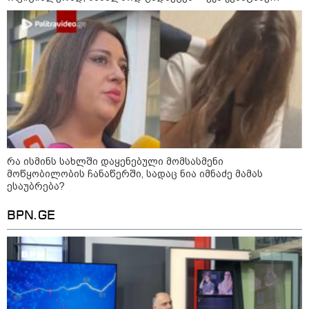
მიწოდება, რომ მასწავლებელი
განცხადებას ავრცელებს
სექსუალურად ავიწროებდა,
კატეგორიის ყველა სიახლე
ფაქტობრივად, წაქეზება იყო" -
პროკურორი
რა ისმინს სახლში დაყენებული მომსასმენი
მოწყობილობის ჩანაწერში, სადაც ნია იმნაძე მამას
ესაუბრება?
BPN.GE
კატეგორიები