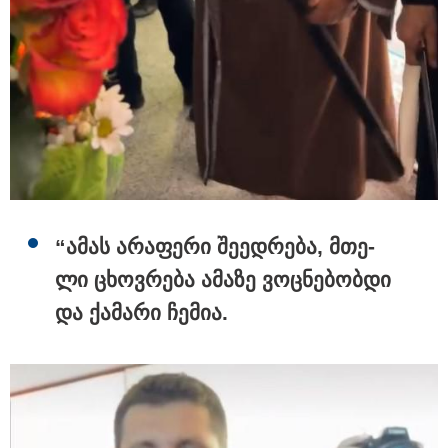
“ამას არა­ფე­რი შე­ედ­რე­ბა, მთე­
ლი ცხოვ­რე­ბა ამა­ზე ვოც­ნე­ბობ­დი
15:47 / 07-08-2026
Tower Group და BREEAM - ხარისხის საერთაშორისო
და ქა­მა­რი ჩე­მია.
სტანდარტი ქართულ დეველოპმენტში