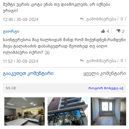
მუშტი უცრის ,ცოტა ენას თუ დაიმოკლებს, არ იქნება
ურიგო!
23:40 / 07-08-2026
23:15 / 07-08-2026
22:49 / 07-08
იტალიამ ყველა
ამოუცნობი
"ამ წუთებ
გამოხმაურება /
0
/
12:46 / 30-09-2024
ქალაქში განგაშის
ანომალიური
დაესხნენ
წითელი დონე
მოვლენები - ტრამპის
არასრულ
გამოაცხადა
ადმინისტრაციამ “UFO”-
და სავარ
გიორგი
4
2
ს ფაილების მორიგი
მარტო
საინტერესოა მაგ ხალხიდან მანდ რომ მიქუჩდნენ,რამდენი
პაკეტი გამოაქვეყნა
არასრულ
ჯგუფი" - 
მივა ტალახაძის დასახვედრად მეოთხედ თუ აიღო
ინფორმაც
ოლიმპიური ოქრო? :)))
თავს დაეს
გამოხმაურება /
0
/
11:52 / 30-09-2024
გააკეთეთ კომენტარი
ყველა კომენტარი
"Soos! ამ წუთებში თავს დაესხნენ
არასრულწლოვანების და
სავარაუდოდ არა მარტო
SS.GE
როგორ მოხვდე აქ
არასრულწლოვანების ჯგუფი" - რა
ინფორმაციას ავრცელებს
ადვოკატი?
"იპოვონ ერთი გოგონა, ვისაც გიგა
სექსუალურად ავიწროებდა - თუ
გამოჩნდება 10 000 ლარს
ოფიციალურად, სახალხოდ