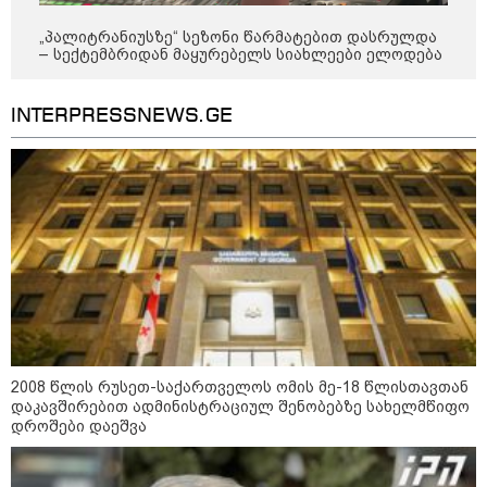
მკვლელობა პირდაპირ ეთერში:
ცნობილ "ტიკტოკერს" ლაივის
„პალიტრანიუსზე“ სეზონი წარმატებით დასრულდა
დროს ესროლეს, ის ადგილზე
– სექტემბრიდან მაყურებელს სიახლეები ელოდება
გარდაიცვალა - რას ამბობს
მომხდარზე მექსიკის პოლიცია
INTERPRESSNEWS.GE
კატეგორიის ყველა სიახლე
2008 წლის რუსეთ-საქართველოს
ომის მე-18 წლისთავთან
დაკავშირებით ადმინისტრაციულ
შენობებზე სახელმწიფო დროშები
დაეშვა
2008 წლის რუსეთ-საქართველოს ომის მე-18 წლისთავთან
დაკავშირებით ადმინისტრაციულ შენობებზე სახელმწიფო
დროშები დაეშვა
გიორგი ბარამიძე - ომის პირველ
დღეებში, ტყვეების გაცვლის, თუ
სხვა მძიმე პროცესების