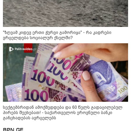
"ზღვამ კიდევ ერთი ჭურვი გამორიყა" - რა კადრები
ვრცელდება სოციალურ ქსელში?
11:36 / 08-08-2026
წელიწადნახევარში საქართველოში 164
ადამიანი დაიკარგა - 57 პირს ამ დრომდე
ეძებენ
სექტემბრიდან ამოქმედდება და 60 წელს გადაცილებულ
18:11 / 08-08-2026
პირებს შეეხებათ! - საქართველოს ეროვნული ბანკი
"ფოტოსურათი, რომელზეც
განცხადებას ავრცელებს
ახლა ვისაუბრებ, ნია იმნაძის
ერთ-ერთმა მეგობარმა
გამომიგზავნა..." - ეკა კუპატაძე
BPN.GE