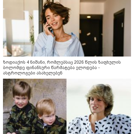
17:13 / 08-08-2026
"დასავლეთმა საქართველო
ჩვენ წინააღმდეგ
გეოპოლიტიკური ბრძოლის
უგუნურ იარაღად გამოიყენა" -
დიმიტრი მედვედევი
23:40 / 07-08-2026
ზოდიაქოს 4 ნიშანი, რომლებსაც 2026 წლის ზაფხულის
იტალიამ ყველა ქალაქში
ბოლომდე ფინანსური წარმატება ელოდება -
განგაშის წითელი დონე
გამოაცხადა
ასტროლოგები ასახელებენ
22:45 / 07-08-2026
14 წლის მოზარდმა საკუთარი
პაპა და ბებია მოკლა, შემდეგ კი
სკოლაში ცეცხლი გახსნა - რა
დეტალები ხდება ცნობილი
ბანგკოკში მომხდარი
ტრაგედიიდან