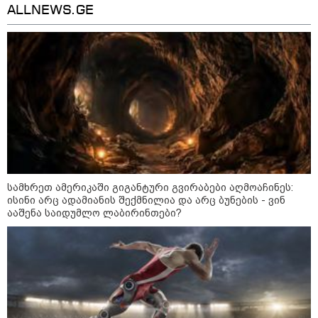
გამდიდრდება?
ALLNEWS.GE
როგორ ჩავიცვათ 40 წლის
შემდეგ: მილიონერების
სტილისტის 8 ოქროს წესი და
აუცილებელი სამოსი
მსოფლიო
სამხრეთ ამერიკაში გიგანტური გვირაბები აღმოაჩინეს:
ისინი არც ადამიანის შექმნილია და არც ბუნების - ვინ
ააშენა საიდუმლო ლაბირინთები?