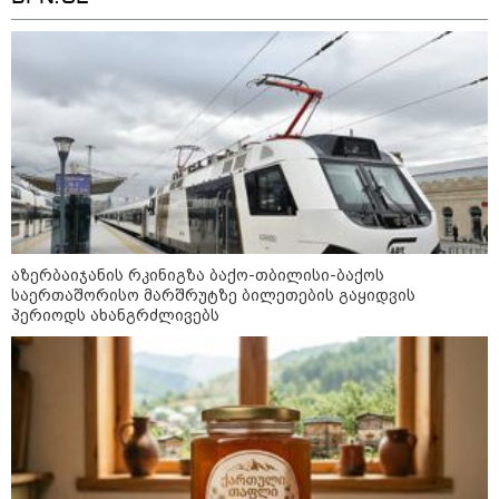
17:01 / 08-08-2026
"პროკურატურის მიერ გია
ბარამიძის მიმართ დაწყებულ
საქმეს მინდა გამოვეხმაურო" -
იაგო ხვიჩია განცხადებას
ავრცელებს
16:41 / 08-08-2026
"კაპროვანში ზღვამ კიდევ ერთი
აზერბაიჯანის რკინიგზა ბაქო-თბილისი-ბაქოს
ჭურვი გამორიყა, ადგილზე
საერთაშორისო მარშრუტზე ბილეთების გაყიდვის
მობილიზებულია პოლიცია და
პერიოდს ახანგრძლივებს
სამაშველო" - რას წერს და რა
კადრებს აქვეყნებს თათია
ნიკოლაშვილი?
15:58 / 08-08-2026
"ახლა მე ერთი წინადადება
რომ ვთქვა, ის გახდის ნათელს,
თუ რატომ იყო ნია იმნაძე
წამქეზებელი, ნია იმნაძისგან
გამოსული ინფორმაციაა ეს...