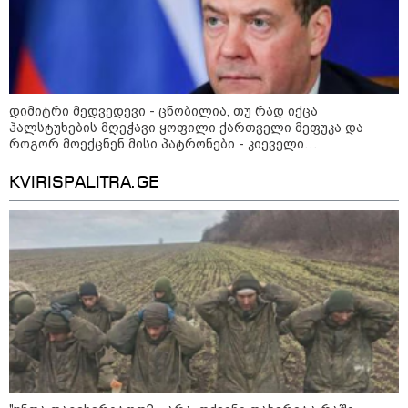
დიმიტრი მედვედევი - ცნობილია, თუ რად იქცა
აზერბაიჯანის რკინიგზა ბაქო-
ჰალსტუხების მღეჭავი ყოფილი ქართველი მეფუკა და
თბილისი-ბაქოს საერთაშორისო
როგორ მოექცნენ მისი პატრონები - კიეველი
მარშრუტზე ბილეთების გაყიდვის
სისხლისმღვრელი ჯამბაზიც თავისი უბადრუკი „კარიერის“
პერიოდს ახანგრძლივებს
დასასრულისკენ მიიწევს
KVIRISPALITRA.GE
„წარმოებულია საქართველოში“ -
ქართული თაფლი ჩინეთის
ბაზარზე გასასვლელად ემზადება
- დეტალები
მსოფლიო სასიცოცხლოდ
მნიშვნელოვანი პროდუქტის
დეფიციტის წინაშე დგას