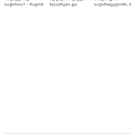
საჭიროა? - რატომ
ზღაპრები და
საქართველოში, 6
არ უნდა ვთქვათ
მაგნიტური
000 კილომეტრის
უარი თევზზე ცხელ
სათამაშო 9.90
დაშორებით,
დღეებში
ლარად - "საბავშვო
ტელერობოტული
კარუსელში"
ოპერაცია ჩაატარ
ზღაპრების სერია
- ისტორია
დაიწყო
დაწერილია
08:49 / 08-08-2026
"არასდროს მითქვამს, რომ ჩვენები ხელებაწეულს ან
დატყვევებულს "ხვრეტდნენ", ეგ არასდროს მინახავს
და არც რაიმე ფაქტი ვიცი" - გიორგი ბარამიძე