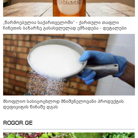
მას მაქსიმალური სასჯელი
მიესჯება " - ეკა კუპატაძე
კატეგორიის ყველა სიახლე
„წარმოებულია საქართველოში“ - ქართული თაფლი
ჩინეთის ბაზარზე გასასვლელად ემზადება - დეტალები
მკითხველის რჩევით
მსოფლიო სასიცოცხლოდ მნიშვნელოვანი პროდუქტის
დეფიციტის წინაშე დგას
18:35 / 08-08-2026
18:11 / 08-08-2026
17:28 / 08-08
ROGOR.GE
"ბულგარეთის საჰაერო
"ფოტოსურათი,
ბექჰემები
სივრცეში დრონი
რომელზეც ახლა
ისვენებენ
აფეთქდა" -
ვისაუბრებ, ნია იმნაძის
უერთდება