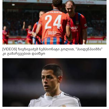
09:12 / 05-08-2026
14 გარდაცვლილი, 22
დაშავებული, მასშტაბური
ხანძარი - რუსეთმა კიევზე
იერიში ბალისტიკური
რაკეტებით მიიტანა
14:13 / 04-08-2026
[VIDEOS] ზივზივაძემ ჩემპიონატი გოლით, "ჰაიდენჰაიმმა"
მორიგი თავდასხმა რუსეთში,
კი გამარჯვებით დაიწყო
ნავთობგადამამუშავებელ
ქარხანაზე - რა დეტალებია
ცნობილი
კატეგორიის ყველა სიახლე