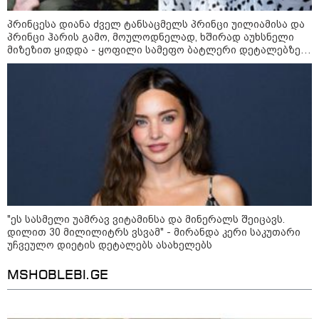
პრინცესა დიანა ძველ ტანსაცმელს პრინცი უილიამისა და
კატეგორიის ყველა სიახლე
პრინცი ჰარის გამო, მოულოდნელად, ხშირად აუხსნელი
მიზეზით ყიდდა - ყოფილი სამეფო ბატლერი დეტალებზე
საკუთარ წიგნში საუბრობს
აბას არაღჩი - ომანთან ჰორმუზის
სრუტის გავლით ახალი
მარშრუტის გახსნის შესახებ
შეთანხმებასთან ახლოს ვართ,
მაგრამ, ეს ნაბიჯი არ უნდა იქნას
გაგებული, როგორც ჰორმუზის
სრუტის ხელახლა გახსნა
ვოლოდიმირ ზელენსკი - უკრაინას
"ეს სასმელი უამრავ ვიტამინსა და მინერალს შეიცავს.
აშშ-სთან Patriot-ის რაკეტების
დილით 30 მილილიტრს ვსვამ" - მირანდა კერი საკუთარი
ყოველთვიურად მიწოდების
უჩვეულო დიეტის დეტალებს ასახელებს
შესახებ შეთანხმება აქვს
MSHOBLEBI.GE
დიმიტრი მედვედევი - ცნობილია,
თუ რად იქცა ჰალსტუხების
მღეჭავი ყოფილი ქართველი