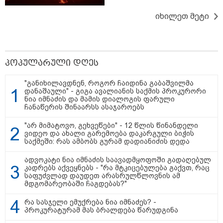
"ახლა მე ერთი წინადადება
რომ ვთქვა, ის გახდის ნათელს,
იხილეთ მეტი
თუ რატომ იყო ნია იმნაძე
წამქეზებელი, ნია იმნაძისგან
გამოსული ინფორმაციაა ეს...
მას მაქსიმალური სასჯელი
მიესჯება " - ეკა კუპატაძე
პოპულარული დღეს
15:03 / 08-08-2026
ბრუკლინელმა ქალმა ძვირფასი
"განიხილავდნენ, როგორ ჩაიდინა გაბაშვილმა
ბეჭდები, ოჯახის რელიკვია,
დანაშაული" - გიგა ავალიანის საქმის პროკურორი
შემთხვევით ნაგავში გადააგდო
ნია იმნაძის და მამის დიალოგის ფარული
- ბეჭდები 9 ტონა ნაგავში
ჩანაწერის შინაარსს ასაჯაროებს
იპოვეს
"არ მიმატოვო, გეხვეწები" - 12 წლის წინანდელი
ვიდეო და ახალი გარემოება დაკარგული ბიჭის
საქმეში: რას ამბობს გურამ დადიანიძის დედა
13:16 / 08-08-2026
"ძალიან ბევრ ინფორმაციას
ვიღებთ ხალხისგან" - რას წერს
ადვოკატი ნია იმნაძის საავადმყოფოში გადაღებულ
ადვოკატი ტარიელ კაკაბაძე
კადრებს აქვეყნებს - "რა მტკიცებულება გაქვთ, რაც
საფუძვლად დაუდეთ არასრულწლოვნის ამ
მდგომარეობაში ჩაგდებას?"
რა სასჯელი ემუქრება ნია იმნაძეს? -
პროკურატურამ მას ბრალდება წარუდგინა