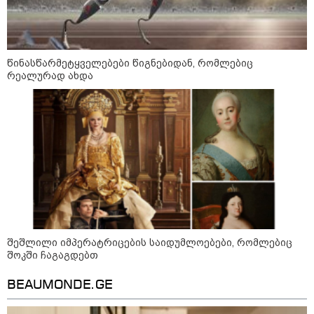
წინასწარმეტყველებები წიგნებიდან, რომლებიც
რეალურად ახდა
13:15 / 08-08-2026
უძველესი სენი და ეპიდემია: აშშ-ში
ერთდროულად კეთრს და ნაწლავურ
ინფექციას ებრძვიან - რა უნდა ვიცოდეთ
და რამდენად სახიფათოა
შეშლილი იმპერატრიცების საიდუმლოებები, რომლებიც
18:35 / 08-08-2026
შოკში ჩაგაგდებთ
"ბულგარეთის საჰაერო
სივრცეში დრონი აფეთქდა" -
ბულგარეთის პრემიერ-მინისტრი
BEAUMONDE.GE