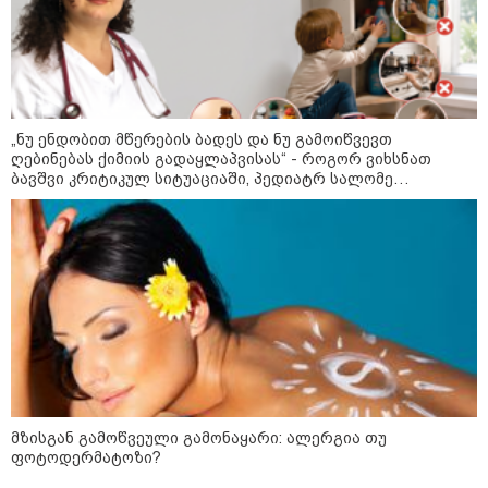
აგვისტო
8 აგვისტო ახალ შთაგონებასა და ემოციურ სიახლოვეს
მოიტანს. გაიზრდება ინტერესი შემოქმედებითი საქმიანობისა
და კულტურული ღონისძიებების მიმართ. საღამო
განსაკუთრებით ხელსაყრელია საყვარელ ადამიანებთან
„ნუ ენდობით მწერების ბადეს და ნუ გამოიწვევთ
ღებინებას ქიმიის გადაყლაპვისას“ - როგორ ვიხსნათ
დროის გასატარებლად და თბილი, გულახდილი
ბავშვი კრიტიკულ სიტუაციაში, პედიატრ სალომე
საუბრებისთვის.
ახვლედიანის რჩევები
აგვისტო აგარაკზე: ეს 5 საქმე
უნდა მოასწროთ შემოდგომის
დადგომამდე
მზისგან გამოწვეული გამონაყარი: ალერგია თუ
ფული ამ ზოდიაქოს ნიშნების
ფოტოდერმატოზი?
ხელში აღმოჩნდება: ვინ