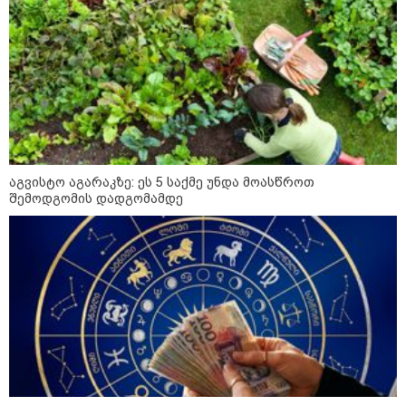
ბულგარეთის პრემიერ-
ერთ-ერთმა მეგობარმა
მოგზაურო
მინისტრი
გამომიგზავნა..." - ეკა
ბრუკლინი
კუპატაძე
"გიზიარებთ კადრებს
აფხაზეთიდან... ვიცი, ბევრს
გაინტერესებთ, როგორია
აგვისტო აგარაკზე: ეს 5 საქმე უნდა მოასწროთ
იქაურობა დღეს" - რა ვიდეო
შემოდგომის დადგომამდე
ვრცელდება სოციალურ ქსელში?
"ზღვამ კიდევ ერთი ჭურვი
გამორიყა" - რა კადრები
ვრცელდება სოციალურ ქსელში?
სექტემბრიდან ამოქმედდება და
60 წელს გადაცილებულ პირებს
შეეხებათ! - საქართველოს