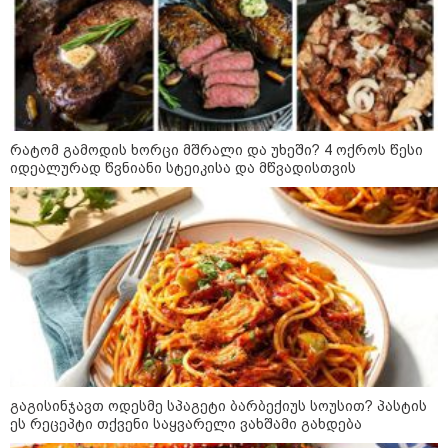
რომელიც ქალაქიდან სოფლად
გადავიდა და ფერმერი გახდა
09:36 / 08-08-2026
"ბავშვობიდან ასე ვარ..
ფანატიკურად ვარ შეყვარებული
საქართველოზე" - გაიცანით
მარტინ გუიმჯიანი, ქართულ
ენასა და საქართველოზე
რატომ გამოდის ხორცი მშრალი და უხეში? 4 ოქროს წესი
შეყვარებული სომეხი ბიჭი
იდეალურად წვნიანი სტეიკისა და მწვადისთვის
23:15 / 07-08-2026
ამოუცნობი ანომალიური
მოვლენები - ტრამპის
ადმინისტრაციამ “UFO”- ს
ფაილების მორიგი პაკეტი
გამოაქვეყნა
22:30 / 07-08-2026
ინტერნეტში ამაღელვებელი
კადრები ვრცელდება - როგორ
გაგისინჯავთ ოდესმე სპაგეტი ბარბექიუს სოუსით? პასტის
გადაარჩინა 56 წლის კაცმა
ბავშვები აბობოქრებულ ზღვაში
ეს რეცეპტი თქვენი საყვარელი ვახშამი გახდება
დახრჩობას