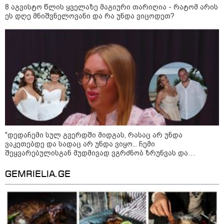
8 აგვისტო წლის ყველაზე მაგიური თარიღია - რატომ არის
ეს დღე მნიშვნელოვანი და რა უნდა ვიცოდეთ?
11:17 / 08-08-2026
არშემდგარი ქორწინება 15 წლით უფროს
ქართველთან - ალინა კაბაევას
საიდუმლო ცხოვრება: როგორ
"დედაჩემი სულ გვერდში მიდგას, რასაც არ უნდა
გამოიყურებოდა ის პლასტიკურ
ვაკეთებდე და სადაც არ უნდა ვიყო... ჩემი
ოპერაციებამდე
შეყვარებულისგან მუდმივად ვგრძნობ ზრუნვას და
გათვალისწინებას, ბოლომდე მიცნობს..." - ევა ბარბაქაძე
პირად თემებზე
GEMRIELIA.GE
14:20 / 08-08-2026
"ქალაქი დავთმე, მაგრამ
ქალურობა - არა. ვერ იჯერებენ
ფერმერი თუ ვარ" - როგორ
ცხოვრობს ახალგაზრდა ქალი,