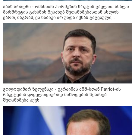
16:22 / 08-08-2026
აბას არაღჩი - ომანთან ჰორმუზის სრუტის გავლით ახალი
"აი, ეს არის სამშობლოს
ღალატი" - როგორ ეხმაურება
მარშრუტის გახსნის შესახებ შეთანხმებასთან ახლოს
ნიკა გვარამია აგვისტოს ომთან
ვართ, მაგრამ, ეს ნაბიჯი არ უნდა იქნას გაგებული,
დაკავშირებით ირაკლი
როგორც ჰორმუზის სრუტის ხელახლა გახსნა
კობახიძის განცხადებას?
14:32 / 08-08-2026
"2008 წლის ომი თუ არ
იქნებოდა, დიდი ალბათობით,
არც უკრაინის ომი იქნებოდა" -
შალვა პაპუაშვილი
ვოლოდიმირ ზელენსკი - უკრაინას აშშ-სთან Patriot-ის
12:18 / 08-08-2026
რაკეტების ყოველთვიურად მიწოდების შესახებ
"რუსეთმა განახორციელა
საქართველოს ტერიტორიების
შეთანხმება აქვს
20%-ის ოკუპაცია და
სააკაშვილის, მისი რეჟიმის
ღალატი ვერანაირად ვერ
გადაფარავს ამ დანაშაულს" -
ირაკლი კობახიძე
კატეგორიის ყველა სიახლე