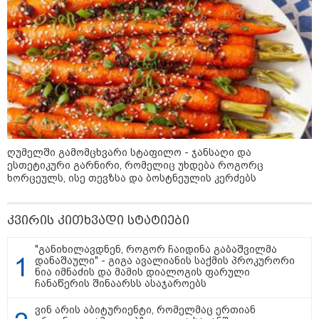
კატეგორიის ყველა სიახლე
"უნდა დაგვხვრიტოთ? - არა,
ღუმელში გამომცხვარი სტაფილო - ჯანსაღი და
თქვენი დახვრეტა რაში გვაწყობს,
ესთეტიკური გარნირი, რომელიც უხდება როგორც
გუდაუთაში ქართველ ტყვეებში
უნდა გადაგცვალოთ..."
ხორცეულს, ისე თევზსა და ბოსტნეულის კერძებს
კვირის კითხვადი სტატიები
როდის დაიწყო რეალურად
საქართველო-რუსეთის ომი და
მთავარი შეცდომა, რომელიც
"განიხილავდნენ, როგორ ჩაიდინა გაბაშვილმა
საბედისწერო გამოდგა
დანაშაული" - გიგა ავალიანის საქმის პროკურორი
ნია იმნაძის და მამის დიალოგის ფარული
ჩანაწერის შინაარსს ასაჯაროებს
შავ ზღვაში გემებზე
ვინ არის აბიტურიენტი, რომელმაც ერთიან
თავდასხმებმა რუსეთ-უკრაინის