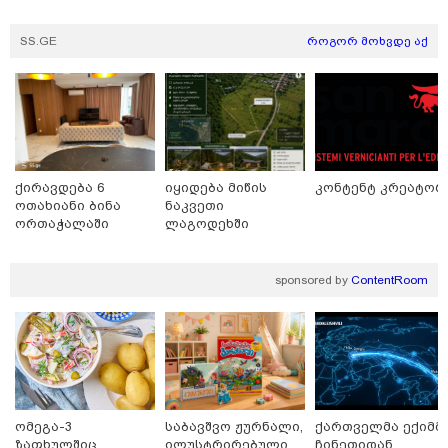
SS.GE
როგორ მოხვდე აქ
ქირავდება 6
იყიდება მიწის
კონტენტ კრეატორ
ოთახიანი ბინა
ნაკვეთი
ორთაჭალაში
ლაგოდეხში
sponsored by
ContentRoom
11:17 / 08-08-2026
არშემდგარი ქორწინება 15 წლით უფროს
ქართველთან - ალინა კაბაევას საიდუმლო
ცხოვრება: როგორ გამოიყურებოდა ის პლასტიკურ
ოპერაციებამდე
ომეგა-3
საბავშვო ჟურნალი,
ქართველმა ექიმმ
ზაფხულშიც
ილუსტრირებული
ჩინეთიდან