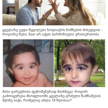
„ორ სკამზე ჯდომის“
შესაძლებლობა შეიძლება
დასრულდეს“ - მირიან
მირიანაშვილის ანალიზი
ჯარისკაცი, რომელიც 29 წელი
იბრძოდა, რადგან ომის
ყველაზე ცუდი წყვილები ზოდიაქოს ნიშნების მიხედვით -
დამთავრების არ სჯეროდა...
როგორც წესი, მათ არ აქვთ ჰარმონიული ურთიერთობა
მეცნიერება
მისი გარეგნობა ფენომენურად მიიჩნევა: როგორ
გამოიყურება მსოფლიოში ყველაზე გრძელი წამწამების
მქონე ბიჭი, რომელიც ახლა 19 წლისაა?