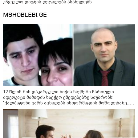
განმავლობაში
უჩვეულო დიეტის დეტალებს ასახელებს
წარმოუდგენელი
ფსიქოლოგიური ტერორის ქვეშ
MSHOBLEBI.GE
არის" - რას აცხადებს ნია
კატეგორიის ყველა სიახლე
იმნაძის ადვოკატი?
რატომ ჩაბნელდა საქართველო
მესამედ: საბოტაჟი, ტექნიკური
ხარვეზი თუ
არაპროფესიონალიზმი?! -
სანდრო თვალჭრელიძის ანალიზი
12 წლის წინ დაკარგული ბიჭის საქმეში ჩართული
ჩაკეტილი „პოლიტიკური
ადვოკატი მამიდის საეჭვო ქმედებებზე საუბრობს:
სამკუთხედი“ - კულუარული
"ქალბატონი უარს აცხადებს ინფორმაციის მოწოდებაზე...
თამაშები, რომლებიც დიდი
წლობით მიმდინარეობდა საქმის ჩაფარცხვის ოპერაცია"
სისხლის ფასად ჯდება
„ოქტომბრისთვის საქართველოს
არჩევანის გაკეთება მოუწევს...