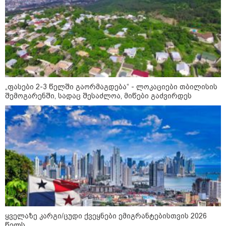
„ფასები 2-3 წელში გაორმაგდება“ - ლოკაციები თბილისის
შემოგარენში, სადაც შესაძლოა, მიწები გაძვირდეს
10:58 / 06-08-2026
"დადგება დრო და თქვენი დღევანდელი
"პოსტაობა" საკუთარ თავთან
შეგარცხვენთ... თქვენი შეცდომა არის
დანაშაულის ტოლფასი" - ეკა კუპატაძე
ნანუკა ჟორჟოლიანს
ყველაზე კარგი/ცუდი ქვეყნები ემიგრანტებისთვის 2026
09:33 / 05-08-2026
წელს