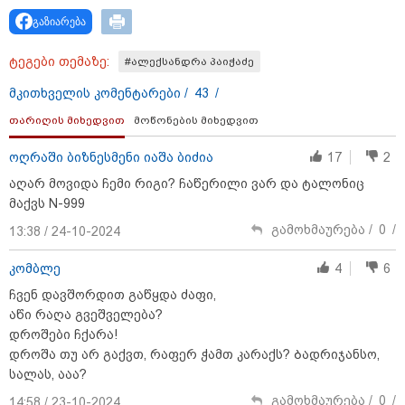
გაზიარება
ტეგები თემაზე:
#ალექსანდრა პაიჭაძე
მკითხველის კომენტარები /
43
/
თარიღის მიხედვით
მოწონების მიხედვით
18:34 / 06-08-2026
ოღრაში ბიზნესმენი იაშა ბიძია
17
2
"სამგორის" მეტროში გარდაცვლილი სტუდენტის,
მარიამ ტყემალაძის დედა ექსპერტიზის პასუხს
აღარ მოვიდა ჩემი რიგი? ჩაწერილი ვარ და ტალონიც
აქვეყნებს - რა გახდა გოგონას გარდაცვალების
მაქვს N-999
მიზეზი?
გამოხმაურება /
0
/
13:38 / 24-10-2024
კომბლე
4
6
ჩვენ დავშორდით გაწყდა ძაფი,
აწი რაღა გვეშველება?
დროშები ჩქარა!
დროშა თუ არ გაქვთ, რაფერ ჭამთ კარაქს? Ბადრიჯანსო,
სალას, ააა?
გამოხმაურება /
0
/
14:58 / 23-10-2024