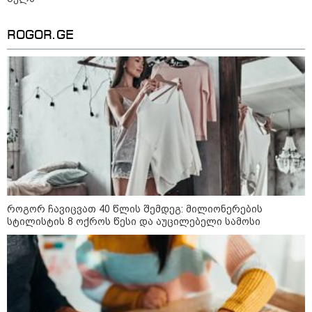
"მამის მიერ ცოტნესთვის
დატოვებულ სახლში
თვითნებურად ცხოვრობს
ROGOR.GE
ადამიანი, რომელიც ზვიადის
ანდერძში ერთი სიტყვითაც კი
არ არის მოხსენიებული" - ანა
ჯაბაური
09:32 / 05-08-2026
"4 დღე უწყლოდ და უპუროდ
გაატარეს, მათ სიცოცხლე
დავუბრუნეთ" - ქართველი
მეზღვაური წერს, რომ 36
მიგრანტი, მათ შორის, ორსული
გოგონა გადაარჩინა
12:20 / 04-08-2026
როგორ ჩავიცვათ 40 წლის შემდეგ: მილიონერების
"როცა კანონიკიდან
სტილისტის 8 ოქროს წესი და აუცილებელი სამოსი
გამომდინარე, მართებულად
მიგვაჩნია, რომ ადამიანის
გასვენება ტაძრიდან არ მოხდეს,
ეს მგლოვიარეს ისეთი
სიყვარულითა უნდა ავუხსნათ,
რომ შფოთვა არ დაიბადოს" -
დედა სიდონია
16:02 / 03-08-2026