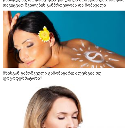
გამოცდები, როგორც გაკვეთილი და არა განაჩენი: როგორ
დავიცვათ შვილების ჯანმრთელობა და მომავალი
09:05 / 07-08-2026
მკვლელობა პირდაპირ ეთერში:
ცნობილ "ტიკტოკერს" ლაივის
დროს ესროლეს, ის ადგილზე
გარდაიცვალა - რას ამბობს
მომხდარზე მექსიკის პოლიცია
23:15 / 06-08-2026
“არ მინდა, ბაიდენივით
მზისგან გამოწვეული გამონაყარი: ალერგია თუ
სცენიდან გადავარდეს“ -
ფოტოდერმატოზი?
დონალდ ტრამპის სიტყვით
გამოსვლისას დამსწრეები
სახალისო შემთხვევის მოწმენი
გახდნენ
23:45 / 05-08-2026
ტრაგედია შოტლანდიაში - 35
წლის მამას 9 წლის
ქალიშვილის მკვლელობაში
ედება ბრალი