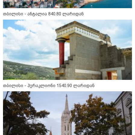
09:52 / 07-08-2026
მიიღო თუ არა გამოძიებამ
თბილისი - ანტალია 840.80 ლარიდან
"მეტასგან" რაიმე მონაცემები? -
რას პასუხობს კითხვაზე ნია
იმნაძის ადვოკატი
09:25 / 07-08-2026
"დასრულდა 9-თვიანი კოშმარი
570 ოჯახისთვის" - "სფერო
ჰოლდინგის" თანამშრომლებს
განაჩენი გამოუტანეს: რა
სასჯელი ელოდებათ სოფიკო
პეტრიაშვილსა და გივი
წულეისკირს
თბილისი - ჰერაკლიონი 1540.90 ლარიდან
19:42 / 06-08-2026
"იმნაძემ მის მეგობრებს
ალექსანდრე გაბაშვილს და
გიორგი მალანიას უთხრა,
თითქოსდა მისი მასწავლებელი,
გიგა ავალიანი ზედმეტ
ყურადღებას იჩენდა მის
მიმართ, რითაც გაბაშვილი
წააქეზა" - პროკურატურა