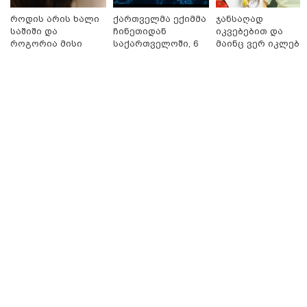
როდის არის ხალი
ქართველმა ექიმმა
ჯანსაღად
22:10 / 06-08-2026
საშიში და
ჩინეთიდან
იკვებებით და
ატრაქციონი მწყობრიდან
როგორია მისი
საქართველოში, 6
მაინც ვერ იკლებთ
გამოვიდა და ვიზიტორები
მოშორების
000 კილომეტრის
წონაში? - ლაშა
ჰაერში თავდაყირა
მარტივი და
დაშორებით,
უჩავა მთავარ
დაკიდებული დატოვა -
უსაფრთხო გზები
ტელერობოტული
მიზეზებზე
ამსხევლი კადრები ინტერნეტში
ოპერაცია ჩაატარა
საუბრობს
ვირუსულად გავრცელდა (ნიუ-
- ისტორია
ჯერსი)
დაწერილია
23:45 / 06-08-2026
ექსპედიცია “ტარაიას ობიექტი“ -
89 წლის შემდეგ, მფრინავი
ამელია ერჰარტის დაკარგული
თვითმფრინავის ძებნა კვლავ
განახლდა
თბილისი - ანტალია 840.80
ლარიდან