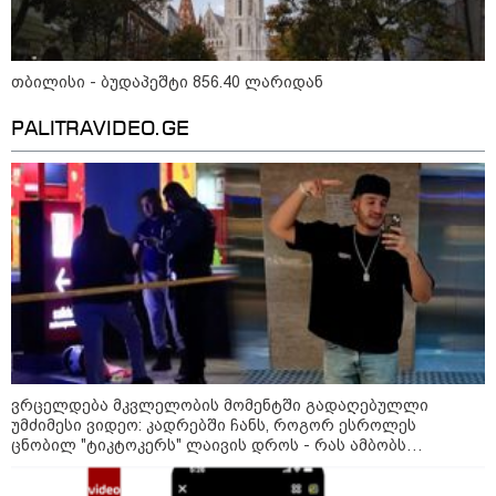
19:33 / 06-08-2026
რა სასჯელი ემუქრება ნია
იმნაძეს? - პროკურატურამ მას
ბრალდება წარუდგინა
თბილისი - ბუდაპეშტი 856.40 ლარიდან
PALITRAVIDEO.GE
კატეგორიის ყველა სიახლე
მკითხველის რჩევით
ვრცელდება მკვლელობის მომენტში გადაღებულლი
უმძიმესი ვიდეო: კადრებში ჩანს, როგორ ესროლეს
ცნობილ "ტიკტოკერს" ლაივის დროს - რას ამბობს
მომხდარზე მექსიკის პოლიცია