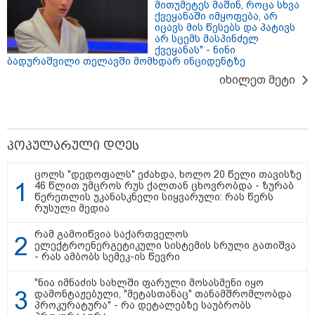
მითუმეტეს მაშინ, როცა სხვა
ქვეყანაში იმყოფება, არ
იცავს მის წესებს და პატივს
მნიშვნელოვანი ინფორმაცია
არ სცემს მასპინძელ
ქვეყანას" - ნინი
ბადურაშვილი თელავში მომხდარ ინციდენტზე
იხილეთ მეტი
პოპულარული დღეს
ცოლს "დედოფალს" ეძახდა, ხოლო 20 წელი თავისზე
46 წლით უმცროს რუს ქალთან ცხოვრობდა - ზურაბ
წერეთლის უკანასკნელი სიყვარული: რას წერს
11:13 / 05-08-2026
რუსული მედია
Hisense წარმოგიდგენთ გზავნილს "ინოვაციები
უკეთესი ცხოვრებისათვის" FIFA-ს 2026 წლის
რამ გამოიწვია საქართველოს
მსოფლიო ჩემპიონატზე™
ელექტროენერგეტიკული სისტემის სრული გათიშვა
- რას ამბობს სემეკ-ის წევრი
სამართალი
"ნია იმნაძის სახლში ფარული მოსასმენი იყო
დამონტაჟებული, "მეტასთანაც" თანამშრომლობდა
პროკურატურა" - რა დეტალებზე საუბრობს