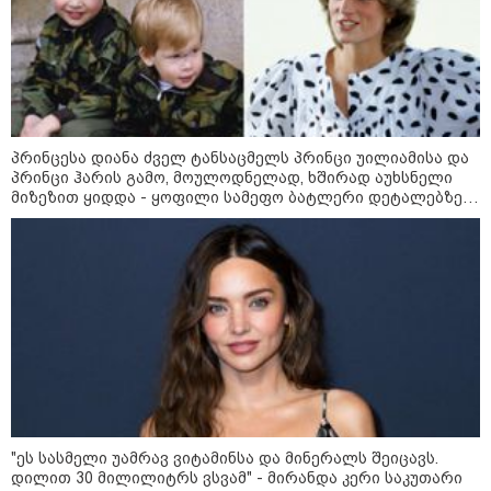
განცხადებას ავრცელებენ
22:35 / 06-08-2026
"კიდევ ერთხელ მოვუწოდებ
საქართველოს მთავრობას, მისი
დაუყოვნებლივი და უპირობო
გათავისუფლებისკენ" - რას
წერს ეუთო-ს წარმომადგენელი
პრინცესა დიანა ძველ ტანსაცმელს პრინცი უილიამისა და
მზია ამაღლობელზე?
პრინცი ჰარის გამო, მოულოდნელად, ხშირად აუხსნელი
მიზეზით ყიდდა - ყოფილი სამეფო ბატლერი დეტალებზე
საკუთარ წიგნში საუბრობს
21:38 / 06-08-2026
"ჩვენთვის ეს ეგზოტიკაა, ჩვენს
სტუმრებს ასე ვუხსნით - ბევრი
სანთელი, ეგზოტიკა და
რომანტიკული საღამოები" -
შალვა ალავერდაშვილი
ელექტროენერგიის გათიშვებზე
21:08 / 06-08-2026
"არ ვიცი, თუ ვინმე იცის, რასთან
არის დაკავშირებული ნია
იმნაძის 10 თვის თავზე დაკავება
"ეს სასმელი უამრავ ვიტამინსა და მინერალს შეიცავს.
- რა უნდა თქვას 16 წლის
ბავშვმა, რომელიც 9 თვის
დილით 30 მილილიტრს ვსვამ" - მირანდა კერი საკუთარი