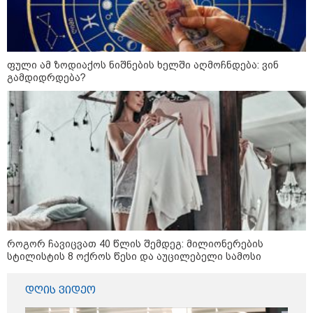
"გამოდი გარეთ, შე, ნა***რო...
კიდევ დაგარტყამ" - ვრცელდება
ფიზიკური და სიტყვიერი
დაპირისპირების კადრები
ფული ამ ზოდიაქოს ნიშნების ხელში აღმოჩნდება: ვინ
სუპერმარკეტიდან
გამდიდრდება?
"ბოლო წამებზე ნამდვილად ისმის
განწირული ხმა: “კახა, არ
მიმატოვო, გეხვეწები” - რა წერს
და რა ვიდეოს აქვეყნებს
ადვოკატი, ტარიელ კაკაბაძე?
ვრცელდება მკვლელობის
მომენტში გადაღებული უმძიმესი
ვიდეო: კადრებში ჩანს, როგორ
ესროლეს ცნობილ "ტიკტოკერს"
ლაივის დროს - რას ამბობს
როგორ ჩავიცვათ 40 წლის შემდეგ: მილიონერების
მომხდარზე მექსიკის პოლიცია
სტილისტის 8 ოქროს წესი და აუცილებელი სამოსი
დღის ვიდეო
სამართალი