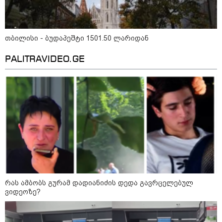
თბილისი - ბუდაპეშტი 1501.50 ლარიდან
PALITRAVIDEO.GE
მნიშვნელოვანი ინფორმაცია
რას ამბობს გურამ დადიანიძის დედა გავრცელებულ
11:13 / 05-08-2026
ვიდეოზე?
Hisense წარმოგიდგენთ გზავნილს "ინოვაციები
უკეთესი ცხოვრებისათვის" FIFA-ს 2026 წლის
მსოფლიო ჩემპიონატზე™