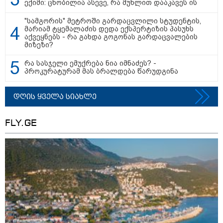
ექიმი: ცნობილია ასევე, რა მუხლით დააკავეს ის
გამოქვეყნდა SpaceX-ის
რაკეტის ფრაგმენტის
მთვარესთან შეჯახების
"სამგორის" მეტროში გარდაცვლილი სტუდენტის,
ამსახველი კადრები -
მარიამ ტყემალაძის დედა ექსპერტიზის პასუხს
ორბიტალურმა აპარატმა
აქვეყნებს - რა გახდა გოგონას გარდაცვალების
მთვარის ზედაპირი შეჯახებამდე
მიზეზი?
და შეჯახების შემდეგ გადაიღო
რა სასჯელი ემუქრება ნია იმნაძეს? -
10:45 / 07-08-2026
პროკურატურამ მას ბრალდება წარუდგინა
"აშშ კვლავაც ღრმად
შეშფოთებულია რუსეთის მიერ
საქართველოს ტერიტორიის
დღის ყველა სიახლე
განგრძობადი ოკუპაციით" -
აშშ-ის საელჩო
FLY.GE
09:05 / 07-08-2026
მკვლელობა პირდაპირ ეთერში:
ცნობილ "ტიკტოკერს" ლაივის
დროს ესროლეს, ის ადგილზე
გარდაიცვალა - რას ამბობს
მომხდარზე მექსიკის პოლიცია