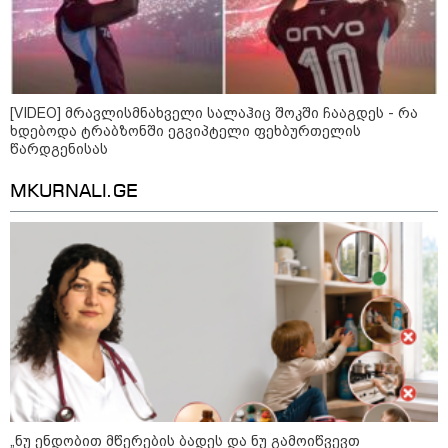
ცნობით, დონალდ ტრამპი პიტ
ჰეგსეთს დაუპირისპირდა:
დეტალები
კატეგორიის ყველა სიახლე
[VIDEO] მრავლისმნახველი სალაჰიც შოკში ჩააგდეს - რა
ხდებოდა ტრაბზონში ეგვიპტელი ფეხბურთელის
წარდგენისას
MKURNALI.GE
„ნუ ენდობით მწერების ბადეს და ნუ გამოიწვევთ