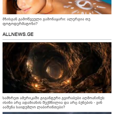
აგვისტო აგარაკზე: ეს 5 საქმე
უნდა მოასწროთ შემოდგომის
მზისგან გამოწვეული გამონაყარი: ალერგია თუ
დადგომამდე
ფოტოდერმატოზი?
ALLNEWS.GE
ფული ამ ზოდიაქოს ნიშნების
ხელში აღმოჩნდება: ვინ
გამდიდრდება?
როგორ ჩავიცვათ 40 წლის
შემდეგ: მილიონერების
სტილისტის 8 ოქროს წესი და
აუცილებელი სამოსი
სამხრეთ ამერიკაში გიგანტური გვირაბები აღმოაჩინეს:
ისინი არც ადამიანის შექმნილია და არც ბუნების - ვინ
ააშენა საიდუმლო ლაბირინთები?