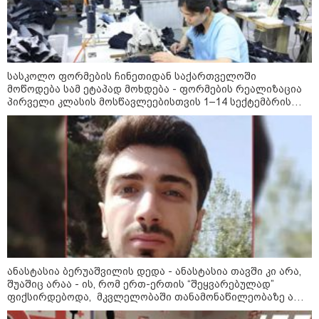
ბრენდების ფალსიფიცირებულ ვისკისა და
სხვა ალკოჰოლურ სასმელებს" -
საგამოძიებო სამსახური
13:52 / 07-08-2026
სასკოლო ფორმების ჩინეთიდან საქართველოში
"ანასტასია არათუ იცნობდა მის
მოწოდება სამ ეტაპად მოხდება - ფორმების რეალიზაცია
შვილს, სახელი და გვარიც არ
პირველი კლასის მოსწავლეებისთვის 1–14 სექტემბრის
იცოდა და სიკვდილი რა
პერიოდში, ხოლო მეორე და მესამე ეტაპებზე -
მოტივით ენდომებოდა უცნობი
ოქტომბრიდან დეკემბრის ჩათვლით განხორციელდება
ადამიანის?!" - რას წერს გიგა
ავალიანის საქმეზე დაკავებული
ანასტასია ბერუაშვილის დედა
12:50 / 07-08-2026
დაიწყო გამოძიება გიორგი
ბარამიძის მიერ ტყვეთა
გაცვლის პროცესის შესახებ
გაკეთებულ განცხადებასთან
დაკავშირებით - პროკურატურის
განცხადება
ანასტასია ბერუაშვილის დედა - ანასტასია თავში კი არა,
11:53 / 07-08-2026
შუაშიც არაა - ის, რომ ერთ-ერთის “შეყვარებულად”
"არ მიმატოვო, გეხვეწები" - 12
ფიქსირდებოდა, მკვლელობაში თანამონაწილეობაზე არ
წლის წინანდელი ვიდეო და
მიუთითებს - უნდა დაერეკა პოლიციაში და უნდა ეთქვა,