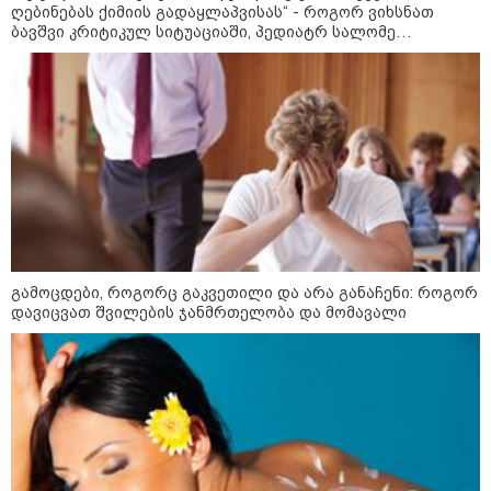
ღებინებას ქიმიის გადაყლაპვისას“ - როგორ ვიხსნათ
ბავშვი კრიტიკულ სიტუაციაში, პედიატრ სალომე
ახვლედიანის რჩევები
კატეგორიები
დღის ზოგადი
7
ასტროლოგიური
პროგნოზი
აგვისტო
ეს დღე გამოირჩევა სტაბილური და მშვიდი ენერგიით. კარგი
გამოცდები, როგორც გაკვეთილი და არა განაჩენი: როგორ
პერიოდია დაწყებული საქმეების ბოლომდე მოსაყვანად,
დავიცვათ შვილების ჯანმრთელობა და მომავალი
ფინანსური საკითხების გადასამოწმებლად და სამუშაო
სივრცის მოწესრიგებისთვის. თანმიმდევრული მოქმედება და
პრაქტიკული მიდგომა სასურველ შედეგს უდანაკარგოდ
მოგიტანთ.