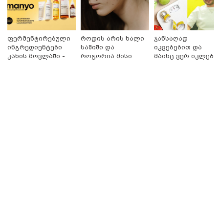
განცხადება
ფერმენტირებული
როდის არის ხალი
ჯანსაღად
ინგრედიენტები
საშიში და
იკვებებით და
კანის მოვლაში -
როგორია მისი
მაინც ვერ იკლებთ
კორეული
მოშორების
წონაში? - ლაშა
ინოვაციური
მარტივი და
უჩავა მთავარ
ბრენდი Manyo
უსაფრთხო გზები
მიზეზებზე
საქართველოშია
საუბრობს
09:25 / 07-08-2026
"დასრულდა 9-თვიანი კოშმარი 570 ოჯახისთვის" -
"სფერო ჰოლდინგის" თანამშრომლებს განაჩენი
გამოუტანეს: რა სასჯელი ელოდებათ სოფიკო
პეტრიაშვილსა და გივი წულეისკირს