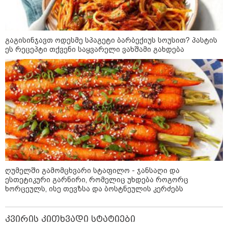
ომის 18 წლისთავთან
დაკავშირებით ერთობლივ
განცხადებას ავრცელებენ
გაგისინჯავთ ოდესმე სპაგეტი ბარბექიუს სოუსით? პასტის
22:35 / 06-08-2026
ეს რეცეპტი თქვენი საყვარელი ვახშამი გახდება
"კიდევ ერთხელ მოვუწოდებ
საქართველოს მთავრობას, მისი
დაუყოვნებლივი და უპირობო
გათავისუფლებისკენ" - რას
წერს ეუთო-ს წარმომადგენელი
მზია ამაღლობელზე?
კატეგორიის ყველა სიახლე
ღუმელში გამომცხვარი სტაფილო - ჯანსაღი და
ესთეტიკური გარნირი, რომელიც უხდება როგორც
ხორცეულს, ისე თევზსა და ბოსტნეულის კერძებს
აგვისტოს ომში, გორში
საბრძოლო ნათლობა მიღებული
რუსული „ისკანდერი“ დღეს კიევის
მთავარ კოშმარად იქცა
კვირის კითხვადი სტატიები