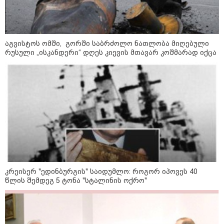
ვიღაც მოიფიქრებდა და ბიზნესს
შეხვდებოდა“
17.2 მლნ ლარი თბილისის
საბავშვო ბაღების საკვებისთვის -
რა პროდუქტებს ყიდულობს
აგვისტოს ომში, გორში საბრძოლო ნათლობა მიღებული
სახელმწიფო
რუსული „ისკანდერი“ დღეს კიევის მთავარ კოშმარად იქცა
„ფასები 2-3 წელში გაორმაგდება“
- ლოკაციები თბილისის
შემოგარენში, სადაც შესაძლოა,
მიწები გაძვირდეს
კრეისერ "ედინბურგის" საიდუმლო: როგორ იპოვეს 40
მსოფლიო
წლის შემდეგ 5 ტონა "სტალინის ოქრო"