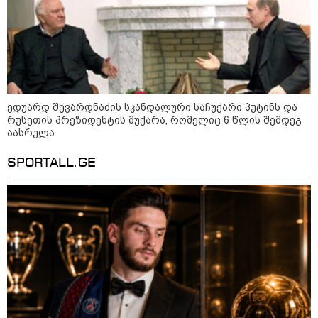
ედუარდ შევარდნაძის სკანდალური საჩუქარი პუტინს და
რუსეთის პრეზიდენტის მუქარა, რომელიც 6 წლის შემდეგ
აასრულა
SPORTALL.GE
09:52 / 07-08-2026
"რაკეტები ჩვენც გვჭირდება" - დონალდ
ტრამპი უკრაინისთვის Patriot-ის
რაკეტების გაგზავნაზე
13:24 / 07-08-2026
ევროპაში საწვავის ფასები
მკვეთრად შეიცვალა - რომელ