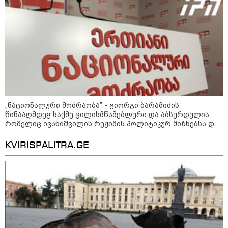
ახალი გარემოება დაკარგული
რომ ჩხუბი მოხდა, მაგრამ რომც დაერეკა, ამასაც სხვა
ბიჭის საქმეში: რას ამბობს
განხილვა მოჰყვებოდა
გურამ დადიანიძის დედა
09:52 / 07-08-2026
მიიღო თუ არა გამოძიებამ
"მეტასგან" რაიმე მონაცემები? -
რას პასუხობს კითხვაზე ნია
იმნაძის ადვოკატი
„ნაციონალური მოძრაობა” - გიორგი ბარამიძის
წინააღმდეგ საქმე ცილისმწამებლური და აბსურდულია,
რომელიც ივანიშვილის რეჟიმის პოლიტიკურ მიზნებსა და
კატეგორიის ყველა სიახლე
რუსული პროპაგანდის ამოცანებს ემსახურება - ეს
შეთითხნილი საქმე დასტურია ამ რეჟიმის რუსული ბუნების
KVIRISPALITRA.GE
„რუსთაველზე მდებარე
სასტუმროები 40-50%-იან
გაუქმებებს იღებენ, საკმაოდ დიდი
ზარალისკენ წავალთ - მეგონა,