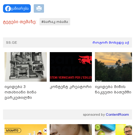
"ანასტასია არათუ იცნობდა მის შვილს, სახელი და
გვარიც არ იცოდა და სიკვდილი რა მოტივით
გაზიარება
ენდომებოდა უცნობი ადამიანის?!" - რას წერს გიგა
ავალიანის საქმეზე დაკავებული ანასტასია
ტეგები თემაზე:
#ბარაკ ობამა
ბერუაშვილის დედა
SS.GE
როგორ მოხვდე აქ
იყიდება 3
კონტენტ კრეატორი
იყიდება მიწის
ოთახიანი ბინა
ნაკვეთი ბათუმში
ვარკეთილში
sponsored by
ContentRoom
12:50 / 07-08-2026
დაიწყო გამოძიება გიორგი ბარამიძის მიერ ტყვეთა
გაცვლის პროცესის შესახებ გაკეთებულ
განცხადებასთან დაკავშირებით - პროკურატურის