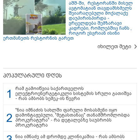
აშშ-ში, რესტორანში მისულ
ავტომატიან თავდამსხმელს
შეიარაღებული მოქალაქე
დაუპირისპირდა -
ვრცელდება შემზარავი
კადრები, რომლებშიც ჩანს ,
როგორ ესვრიან ისინი
ერთმანეთს რესტორნის გარეთ
იხილეთ მეტი
15:49 / 06-08-2026
შეიძინე ალდაგის სამოგზაურო დაზღვევა და მიიღე
გაორმაგებული ინტერნეტი
პოპულარული დღეს
რამ გამოიწვია საქართველოს
11:22 / 07-08-2026
ელექტროენერგეტიკული სისტემის სრული გათიშვა
ანჯელინა ჯოლის ძმა ცოლს
- რას ამბობს სემეკ-ის წევრი
დაშორდა და აღიარა, რომ გეია
- "ბავშვობაში გიჟურად
"ნია იმნაძის სახლში ფარული მოსასმენი იყო
მიყვარდა დისნეის პრინცესები"
დამონტაჟებული, "მეტასთანაც" თანამშრომლობდა
პროკურატურა" - რა დეტალებზე საუბრობს
პროკურატურა
09:50 / 07-08-2026
ნია იმნაძე ამ დრომდე კლინიკაშია - რას ამბობს