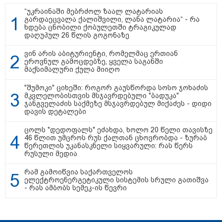
“უკრაინაში მებრძოლ ზაალ ლატარიას
გარდაეცვალა ქალიშვილი, ლანა ლატარია“ - რა
კრეისერ "ედინბურგის" საიდუმლო:
ხდება ცნობილი ქობულეთში ტრაგიკულად
როგორ იპოვეს 40 წლის შემდეგ 5
დაღუპულ 26 წლის გოგონაზე
ტონა "სტალინის ოქრო"
ვინ არის აბიტურიენტი, რომელმაც ერთიან
ეროვნულ გამოცდებზე, ყველა საგანში
მაქსიმალური ქულა მიიღო
ედუარდ შევარდნაძის
"შუმოკი" ციხეში: როგორ გაუსწორდა სოსო ჯოხაძის
სკანდალური საჩუქარი პუტინს და
მკვლელობისთვის მსჯავრდებული "ბადუკა"
რუსეთის პრეზიდენტის მუქარა,
ჯანგველაძის საქმეზე მსჯავრდებულ მიქაძეს - დიდი
რომელიც 6 წლის შემდეგ
დავის დეტალები
აასრულა
ცოლს "დედოფალს" ეძახდა, ხოლო 20 წელი თავისზე
46 წლით უმცროს რუს ქალთან ცხოვრობდა - ზურაბ
რატომ ჩაბნელდა საქართველო
წერეთლის უკანასკნელი სიყვარული: რას წერს
მესამედ: საბოტაჟი, ტექნიკური
რუსული მედია
ხარვეზი თუ
არაპროფესიონალიზმი?! -
სანდრო თვალჭრელიძის ანალიზი
რამ გამოიწვია საქართველოს
ელექტროენერგეტიკული სისტემის სრული გათიშვა
- რას ამბობს სემეკ-ის წევრი