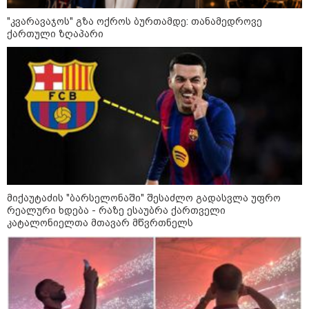
ქვეყნებშია ბენზინი ყველაზე
ძვირი და ყველაზე იაფი
"კვარავაჯოს" გზა ოქროს ბურთამდე: თანამედროვე
ქართული ზღაპარი
09:05 / 07-08-2026
მკვლელობა პირდაპირ ეთერში:
ცნობილ "ტიკტოკერს" ლაივის
დროს ესროლეს, ის ადგილზე
გარდაიცვალა - რას ამბობს
მომხდარზე მექსიკის პოლიცია
23:15 / 06-08-2026
“არ მინდა, ბაიდენივით
სცენიდან გადავარდეს“ -
მიქაუტაძის "ბარსელონაში" შესაძლო გადასვლა უფრო
დონალდ ტრამპის სიტყვით
რეალური ხდება - რაზე ესაუბრა ქართველი
გამოსვლისას დამსწრეები
კატალონიელთა მთავარ მწვრთნელს
სახალისო შემთხვევის მოწმენი
გახდნენ
10:52 / 06-08-2026
ვაშინგტონს რაკეტების
დეფიციტი აქვს? - მედიის