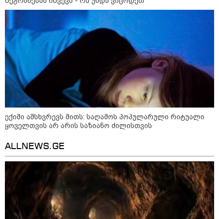
შეგრძნებას იწვევს - რა უნდა ვიცოდეთ
„ოქტომბრისთვის საქართველოს
არჩევანის გაკეთება მოუწევს...
„ორ სკამზე ჯდომის“
შესაძლებლობა შეიძლება
დასრულდეს“ - მირიან
მირიანაშვილის ანალიზი
ჯარისკაცი, რომელიც 29 წელი
იბრძოდა, რადგან ომის
დამთავრების არ სჯეროდა...
ექიმი ამსხვრევს მითს: საღამოს პოპულარული რიტუალი
ყოველთვის არ არის საზიანო ძილისთვის
ALLNEWS.GE
მეცნიერება