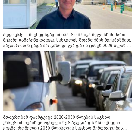
წლის მამას 9 წლის
ქალიშვილის მკვლელობაში
ედება ბრალი
ადვოკატი - მიუხედავად იმისა, რომ ნიკა მელიას მიმართ
14:08 / 05-08-2026
მესამე განაჩენი დადგა, სასჯელის შთანთქმის მექანიზმით,
ლაიფციგის აეროპორტში
პატიმრობის ვადა არ გაზრდილა და ის ციხეს 2026 წლის 20
უკრაინულ თვითმფრინავთან
ახლოს ასაფეთქებელი
დეკემბერს დატოვებს
მოწყობილობით აღჭურვილი
დრონი აღმოაჩინეს - რას წერს
მედია
13:22 / 05-08-2026
საფრანგეთის სოფელში ტყის
ხანძრის შემდეგ მეორე
მსოფლიო ომის დროინდელი
ასობით ჭურვი აღმოაჩინეს -
"რიგრიგობით
ფეთქდებოდნენ..."
მთავრობამ დაამტკიცა 2026-2030 წლების საგზაო
უსაფრთხოების ეროვნული სტრატეგია და სამოქმედო
12:38 / 05-08-2026
გეგმა, რომელიც 2030 წლისთვის საგზაო შემთხვევების
იტალიაში ქალმა, ლატარიის
შედეგად დაშავებულთა და დაღუპულთა რაოდენობის
ბილეთი, რომელმაც 1 მლნ