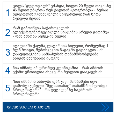
ცოლს "დედოფალს" ეძახდა, ხოლო 20 წელი თავისზე
46 წლით უმცროს რუს ქალთან ცხოვრობდა - ზურაბ
წერეთლის უკანასკნელი სიყვარული: რას წერს
რუსული მედია
რამ გამოიწვია საქართველოს
ელექტროენერგეტიკული სისტემის სრული გათიშვა
- რას ამბობს სემეკ-ის წევრი
იტალიაში ქალმა, ლატარიის ბილეთი, რომელმაც 1
მლნ მოიგო, შემთხვევით ნაგავში გადააგდო - ის
დასუფთავების სამსახურის თანამშრომლებმა
ნაგვის მანქანაში იპოვეს
ნია იმნაძე ამ დრომდე კლინიკაშია - რას ამბობს
ექიმი: ცნობილია ასევე, რა მუხლით დააკავეს ის
10:58 / 06-08-2026
"ნია იმნაძის სახლში ფარული მოსასმენი იყო
დამონტაჟებული, "მეტასთანაც" თანამშრომლობდა
"დადგება დრო და თქვენი დღევანდელი
პროკურატურა" - რა დეტალებზე საუბრობს
პროკურატურა
"პოსტაობა" საკუთარ თავთან
შეგარცხვენთ... თქვენი შეცდომა არის
დანაშაულის ტოლფასი" - ეკა კუპატაძე
დღის ყველა სიახლე
ნანუკა ჟორჟოლიანს