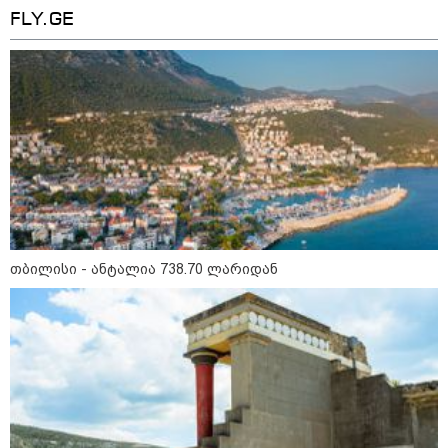
FLY.GE
09:33 / 05-08-2026
"მამის მიერ ცოტნესთვის
დატოვებულ სახლში
თვითნებურად ცხოვრობს
ადამიანი, რომელიც ზვიადის
ანდერძში ერთი სიტყვითაც კი
არ არის მოხსენიებული" - ანა
ჯაბაური
09:32 / 05-08-2026
"4 დღე უწყლოდ და უპუროდ
გაატარეს, მათ სიცოცხლე
დავუბრუნეთ" - ქართველი
მეზღვაური წერს, რომ 36
თბილისი - ანტალია 738.70 ლარიდან
მიგრანტი, მათ შორის, ორსული
გოგონა გადაარჩინა
12:20 / 04-08-2026
"როცა კანონიკიდან
გამომდინარე, მართებულად
მიგვაჩნია, რომ ადამიანის
გასვენება ტაძრიდან არ მოხდეს,
ეს მგლოვიარეს ისეთი
სიყვარულითა უნდა ავუხსნათ,