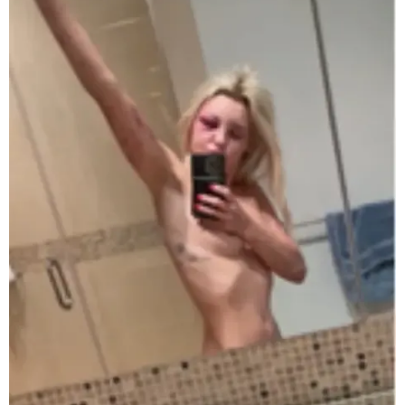
მნიშვნელოვანი ინფორმაცია
11:58 / 03-08-2026
ოქროსფერი კანი და წვნიანი შიგთავსი: როგორ
მოვამზადოთ სწორად პრემიუმ ხარისხის სოსისი -
რჩევები "შეფმაისტერის" ტექნოლოგისგან