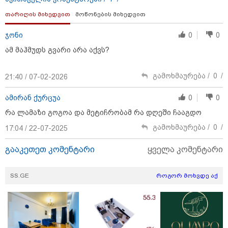
თვით თავისუფლების აღკვეთა მიესაჯა
თარიღის მიხედვით
მოწონების მიხედვით
ჯონი
0
0
13:52 / 06-08-2026
4 წლით პატიმრობა მიესაჯა
ამ მაჰმუდს გვარი არა აქვს?
სანიტარს, რომელმაც შვილი
ბათუმში, კლინიკის
საპირფარეშოში გააჩინა,
გამოხმაურება /
0
/
21:40 / 07-02-2026
შემდეგ კი დაზიანებები მიაყენა
ამირან ქურცუა
0
0
12:44 / 06-08-2026
რა ლამაზი გოგოა და მეტიჩრობამ რა დღეში ჩააგდო
"ნია იმნაძის სახლში ფარული
მოსასმენი იყო დამონტაჟებული,
გამოხმაურება /
0
/
17:04 / 22-07-2025
"მეტასთანაც"
თანამშრომლობდა
გააკეთეთ კომენტარი
ყველა კომენტარი
პროკურატურა" - რა დეტალებზე
საუბრობს პროკურატურა
SS.GE
როგორ მოხვდე აქ
12:25 / 06-08-2026
გიგა ავალიანის საქმეზე
დაკავებული ნია იმნაძე
კლინიკიდან ზაჰესის დროებითი
მოთავსების იზოლატორში
გადაიყვანეს