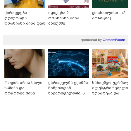
ქირავდება
იყიდება 2
დიასახლისი - (2
11:08 / 06-08-2026
დღიურად 2
ოთახიანი ბინა
პოზიცია)
"დააკავეს არასრულწლოვანი,
ოთახიანი ბინა დიდ
ბათუმში
რომელმაც სოცქსელებიდან
დიღომში
ჩამოტვირთულ
არასრულწლოვანთა ფოტოები
sponsored by
ContentRoom
დაამონტაჟა, მიანიჭა
პორნოგრაფიული იერსახე და
გაავრცელა" - შსს
კატეგორიის ყველა სიახლე
როდის არის ხალი
ქართველმა ექიმმა
საბავშვო ჟურნალი
მკითხველის რჩევით
საშიში და
ჩინეთიდან
ილუსტრირებული
როგორია მისი
საქართველოში, 6
ზღაპრები და
მოშორების
000 კილომეტრის
მაგნიტური
მარტივი და
დაშორებით,
სათამაშო 9.90
უსაფრთხო გზები
ტელერობოტული
ლარად - "საბავშვ
ოპერაცია ჩაატარა
კარუსელში"
- ისტორია
ზღაპრების სერია
დაწერილია
დაიწყო