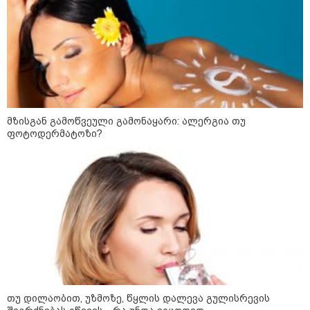
მოსახლეობა?" - რას წერს კახა
კახიშვილი?
კატეგორიის ყველა სიახლე
მზისგან გამოწვეული გამონაყარი: ალერგია თუ
ფოტოდერმატოზი?
რატომ ჩაბნელდა საქართველო
მესამედ: საბოტაჟი, ტექნიკური
ხარვეზი თუ
არაპროფესიონალიზმი?! -
სანდრო თვალჭრელიძის ანალიზი
ჩაკეტილი „პოლიტიკური
სამკუთხედი“ - კულუარული
თამაშები, რომლებიც დიდი
სისხლის ფასად ჯდება
თუ დილაობით, უზმოზე, წყლის დალევა გულისრევის