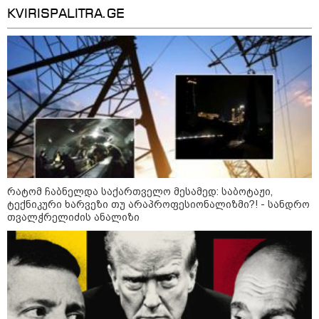
მოიგო, შემთხვევით ნაგავში
25%-ით შემცირებას ითვალისწინებს
KVIRISPALITRA.GE
გადააგდო - ის დასუფთავების
სამსახურის თანამშრომლებმა
ნაგვის მანქანაში იპოვეს
კატეგორიის ყველა სიახლე
„პრესის საერთაშორისო
რატომ ჩაბნელდა საქართველო მესამედ: საბოტაჟი,
ინსტიტუტი“ მზია ამაღლობელის
დაუყოვნებლივ გათავისუფლებას
ტექნიკური ხარვეზი თუ არაპროფესიონალიზმი?! - სანდრო
მოითხოვს
თვალჭრელიძის ანალიზი
ადვოკატი - მიუხედავად იმისა,
რომ ნიკა მელიას მიმართ მესამე
განაჩენი დადგა, სასჯელის
შთანთქმის მექანიზმით,
პატიმრობის ვადა არ გაზრდილა