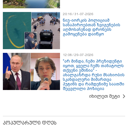
- რა დეტალებზე საუბრობს ეკა
კუპატაძე?
20:16 / 31-07-2026
ნიუ-იორკის პოლიციამ
სანაპიროებთან ზვიგენების
სუს-ი ფარულად გადაღებულ
აღმოსაჩენად დრონებს
კადრებს აქვეყნებს - "ჩვენ რა
გამოყენება დაიწყო
ვქნათ, ბიჭო, ამაზე?"
12:08 / 29-07-2026
"თქვენი შეცდომა არის
"არ მინდა, ჩემი პრეზიდენტი
დანაშაულის ტოლფასი, რომ­ლის
იყოთ, ყველა ჩემს თანატოლს
გა­მოს­წო­რე­ბაც შე­უძ­ლე­ბე­ლია, ვა­
თქვენი ეშინია" -
დას­ტუ­რებ წარ­სულ­ში თქვენ­და­მი
ახალგაზრდა რუსი მსახიობის
სკანდალური მიმართვა
დიდ პა­ტი­ვის­ცე­მას" - ეკა კუპატაძე
პუტინს და რამდენიმე საათში
ნანუკა ჟორჟოლიანს
შეცვლილი პოზიცია
იხილეთ მეტი
Faceამბები
პოპულარული დღეს