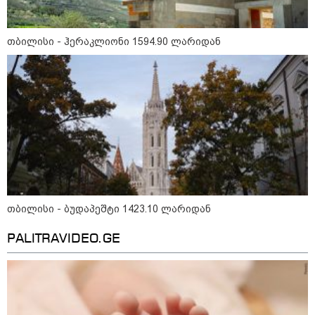
რომ შფოთვა არ დაიბადოს" -
დედა სიდონია
16:02 / 03-08-2026
"15 წლის წინ ჩადენილი
თბილისი - ჰერაკლიონი 1594.90 ლარიდან
დანაშაული, 5-ჯერ შეცვლილი
მოსამართლე, 4-ჯერ თავიდან
დაწყებული საქმე... მადლობა
პროკურატურას, მათ გარეშე ეს
შედეგი არ დადგებოდა" - ქეთა
ხარძიანი
კატეგორიის ყველა სიახლე
თბილისი - ბუდაპეშტი 1423.10 ლარიდან
„თბილისის შემოგარენში ბევრი
PALITRAVIDEO.GE
ისეთი ნაკვეთია, რომელთა ფასი 4
წლის წინაც 15 დოლარი იყო და
ახლაც 15-20 დოლარია“
ვის აღარ დასჭირდება შრომითი