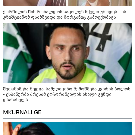
ქორწილის წინ რონალდოს საცოლეს სქელი უწოდეს - ის
კრიშტიანომ დაამშვიდა და მორგანიც გამოექომაგა
14:09 / 06-08-2026
დამტკიცდა საგზაო
უსაფრთხოების ეროვნული
სტრატეგია, რომელიც საგზაო
შემთხვევების შედეგად
დაშავებულთა და დაღუპულთა
რაოდენობის 25%-ით
შემცირებას ითვალისწინებს -
რას მოიცავს ის?
12:54 / 06-08-2026
ტრაგედია ხობში - მდინარე
ხობისწყალში დედა-შვილი
დაიხრჩო
შეთანხმება შედგა, სამედიცინო შემოწმება კვირის ბოლოს
- ესპანურმა პრესამ ქოჩორაშვილის ახალი გუნდი
დაასახელა
MKURNALI.GE
12:28 / 06-08-2026
"თუ ელექტროენერგიის მსგავსი
გათიშვა გარდაუვალი იყო,
რატომ არ გააფრთხილეს