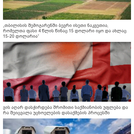
09:19 / 06-08-2026
"რუსეთისთვის სირთულეს არ
წარმოადგენს საბოტაჟის
მოწყობა, გვაფრთხილებს -
„თბილისის შემოგარენში ბევრი ისეთი ნაკვეთია,
"ენგურჰესი" რუსების ირიბი
რომელთა ფასი 4 წლის წინაც 15 დოლარი იყო და ახლაც
კონტროლის ქვეშაა" -
15-20 დოლარია“
ხუხაშვილი
17:55 / 05-08-2026
"უკვე 5 წელია ვუძლებ ციხის
მძიმე პირობებს, იზოლაციას,
გავუძელი წამებას, მოწამვლას,
ორმხრივ ლანძღვას და
შეურაცხყოფას..." - რას წერია
მიხილ სააკაშვილის
მიმართვაში, რომელიც პარტიის
ყრილობაზე დამსწრე
საზოგადოებას გააცნეს?
17:07 / 05-08-2026
"ნაციონალური მოძრაობის“
მმართველობითი საბჭოს
ვის აღარ დასჭირდება შრომითი საქმიანობის უფლება და
ხელმძღვანელი ირაკლი
რა შეიცვალა უცხოელების დასაქმების პროცესში
ფავლენიშვილი გახდა