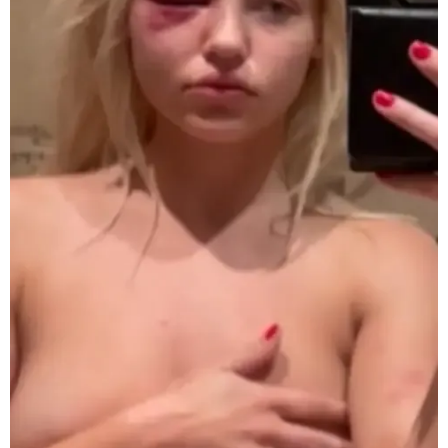
მომხდარ აფეთქებას რუსი
გენერალი ემსხვერპლა -
კურიერის მიერ მიტანილი
"საჩუქარი" და ჩაშლილი
წვეულება: ახალი დეტალები
12:56 / 06-08-2026
70 წელზე მეტი ხნის შემდეგ
პირველად, ყაზახეთში ვეფხვი
ველურ ბუნებაში გაუშვეს -
ქვეყნდება კადრები
14:09 / 06-08-2026
დამტკიცდა საგზაო
უსაფრთხოების ეროვნული
სტრატეგია, რომელიც საგზაო
შემთხვევების შედეგად
დაშავებულთა და დაღუპულთა
რაოდენობის 25%-ით
შემცირებას ითვალისწინებს -
რას მოიცავს ის?