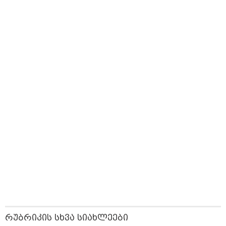
სათამაშო 9.90
უარი თევზზე ცხელ
მარტივი და
„ფასები 2-3 წელში გაორმაგდება“
ლარად - "საბავშვო
დღეებში
უსაფრთხო გზები
- ლოკაციები თბილისის
კარუსელში"
შემოგარენში, სადაც შესაძლოა,
ზღაპრების სერია
მიწები გაძვირდეს
დაიწყო
სამართალი
რუბრიკის სხვა სიახლეები