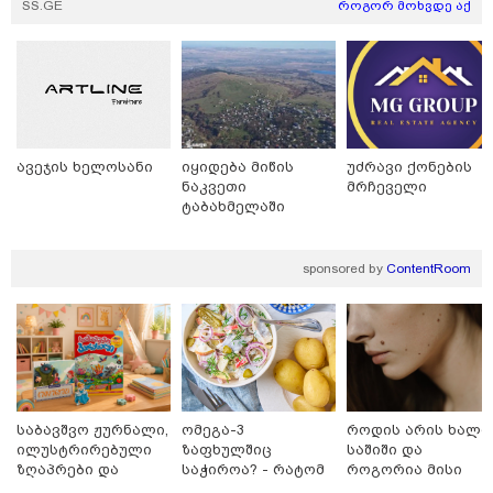
მიგვაჩნია, რომ ადამიანის
SS.GE
როგორ მოხვდე აქ
გასვენება ტაძრიდან არ მოხდეს,
ეს მგლოვიარეს ისეთი
სიყვარულითა უნდა ავუხსნათ,
რომ შფოთვა არ დაიბადოს" -
დედა სიდონია
კატეგორიის ყველა სიახლე
ავეჯის ხელოსანი
იყიდება მიწის
უძრავი ქონების
ნაკვეთი
მრჩეველი
ტაბახმელაში
მსოფლიო სასიცოცხლოდ
sponsored by
ContentRoom
მნიშვნელოვანი პროდუქტის
დეფიციტის წინაშე დგას
რუსეთი ხორბლის ექსპორტის
გადასახადს აძვირებს
საბავშვო ჟურნალი,
ომეგა-3
როდის არის ხალი
ილუსტრირებული
ზაფხულშიც
საშიში და
ზღაპრები და
საჭიროა? - რატომ
როგორია მისი
მაგნიტური
არ უნდა ვთქვათ
მოშორების