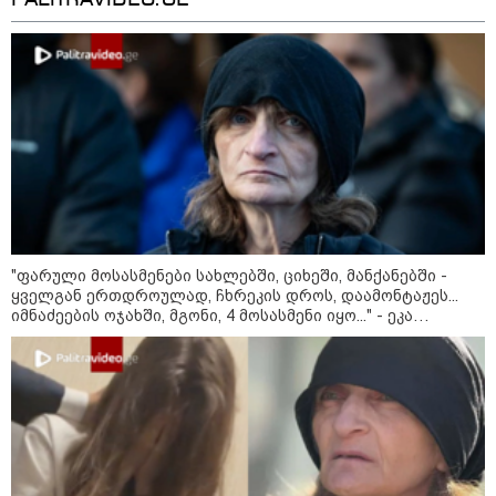
ფული ამ ზოდიაქოს ნიშნების
ხელში აღმოჩნდება: ვინ
გამდიდრდება?
როგორ ჩავიცვათ 40 წლის
შემდეგ: მილიონერების
სტილისტის 8 ოქროს წესი და
აუცილებელი სამოსი
"ფარული მოსასმენები სახლებში, ციხეში, მანქანებში -
ყველგან ერთდროულად, ჩხრეკის დროს, დაამონტაჟეს...
იმნაძეების ოჯახში, მგონი, 4 მოსასმენი იყო..." - ეკა
კუპატაძე
მსოფლიო