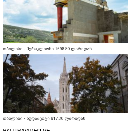
დღის ზოგადი
8
ასტროლოგიური
პროგნოზი
აგვისტო
8 აგვისტო ახალ შთაგონებასა და ემოციურ სიახლოვეს
თბილისი - ჰერაკლიონი 1698.80 ლარიდან
მოიტანს. გაიზრდება ინტერესი შემოქმედებითი საქმიანობისა
და კულტურული ღონისძიებების მიმართ. საღამო
განსაკუთრებით ხელსაყრელია საყვარელ ადამიანებთან
დროის გასატარებლად და თბილი, გულახდილი
საუბრებისთვის.
თბილისი - ბუდაპეშტი 617.20 ლარიდან
აგვისტო აგარაკზე: ეს 5 საქმე
უნდა მოასწროთ შემოდგომის
დადგომამდე
PALITRAVIDEO.GE