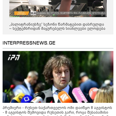
დაიკარგა - 57 პირს ამ დრომდე
ეძებენ
„პალიტრანიუსზე“ სეზონი წარმატებით დასრულდა
22:28 / 07-08-2026
– სექტემბრიდან მაყურებელს სიახლეები ელოდება
სად იზღუდება მოძრაობა -
თბილისის მერია ინფორმაციას
ავრცელებს
INTERPRESSNEWS.GE
21:30 / 07-08-2026
თბილისში, ლოზუნგით
„გვახსოვს გმირები, გვახსოვს
მტერი” მსვლელობა
მიმდინარეობს
20:58 / 07-08-2026
"იპოვონ ერთი გოგონა, ვისაც
პრემიერი - რუსეთ-საქართველოს ომი დაიწყო 8 აგვისტოს
გიგა სექსუალურად ავიწროებდა
- 8 აგვისტოს შემოვიდა რუსეთის ჯარი, როცა შესაბამისი
- თუ გამოჩნდება ასეთი