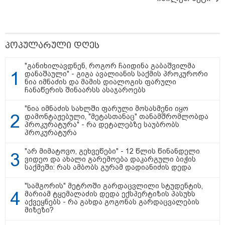
21:11 / 07-08-2026
"ვერ შევეგუებით აზრს, რომ
ვიღაცის ბოდიალის გულისთვის
გამოვიდეთ მკვლელები" - კობა
კობალაძის გამოკითხვა
პროკურატურაში დასრულდა: რა
პოპულარული დღეს
კითხვები დაუსვეს ვეტერანს?
"განიხილავდნენ, როგორ ჩაიდინა გაბაშვილმა
დანაშაული" - გიგა ავალიანის საქმის პროკურორი
20:12 / 07-08-2026
ნია იმნაძის და მამის დიალოგის ფარული
"ჩანაწერში მამა-შვილს შორის
ჩანაწერის შინაარსს ასაჯაროებს
კამათი მიმდინარეობს - ნია
იმნაძე დემონსტრირებას
"ნია იმნაძის სახლში ფარული მოსასმენი იყო
ახდენს, რომ ის არა მხოლოდ
დამონტაჟებული, "მეტასთანაც" თანამშრომლობდა
ეთანხმება იმას, რაც მოხდა,
პროკურატურა" - რა დეტალებზე საუბრობს
არამედ გარკვეულ წინმსწრებ
პროკურატურა
ინფორმაციასაც ფლობდა” - რა
ისმის ფარულ ჩანაწერში, სადაც
იმნაძე მამას ესაუბრება?
19:55 / 07-08-2026
"არ მიმატოვო, გეხვეწები" - 12 წლის წინანდელი
"შევიწროებაზე ნია იმნაძემ
ვიდეო და ახალი გარემოება დაკარგული ბიჭის
ინფორმაცია მიაწოდა
საქმეში: რას ამბობს გურამ დადიანიძის დედა
მშობლებს, კლასის
დამრიგებელს, ასევე,
"სამგორის" მეტროში გარდაცვლილი სტუდენტის,
ალექსანდრე გაბაშვილს - ასეთი
მარიამ ტყემალაძის დედა ექსპერტიზის პასუხს
წარსული გამოცდილების
აქვეყნებს - რა გახდა გოგონას გარდაცვალების
ადამიანისთვის ინფორმაციის
მიზეზი?
მიწოდება, რომ მასწავლებელი
სექსუალურად ავიწროებდა,
კატეგორიის ყველა სიახლე