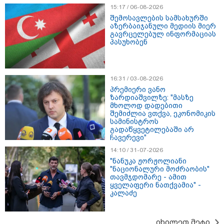
15:17 / 06-08-2026
შემოსავლების სამსახურში
აზერბაიჯანული მედიის მიერ
გავრცელებულ ინფორმაციას
პასუხობენ
11:40 / 07-08-2026
"დაკავებულია 3 პირი, რომლებიც
16:31 / 03-08-2026
სისტემატურად ამზადებდნენ ცნობილი
პრემიერი ვანო
ზარდიაშვილზე: "მასზე
ბრენდების ფალსიფიცირებულ ვისკისა და
მხოლოდ დადებითი
სხვა ალკოჰოლურ სასმელებს" -
შემიძლია ვთქვა, ეკონომიკის
სამინისტროს
საგამოძიებო სამსახური
გადაწყვეტილებაში არ
ჩავერევი"
14:10 / 31-07-2026
22:49 / 07-08-2026
"ნანუკა ჟორჟოლიანი
ადვოკატის ინფორმაციით,
"ნაციონალური მოძრაობის"
თბილისში "გლოვოს" კურიერს
თავმჯდომარე - ამით
თავს დაესხნენ
ყველაფერი ნათქვამია" -
კალაძე
იხილეთ მეტი