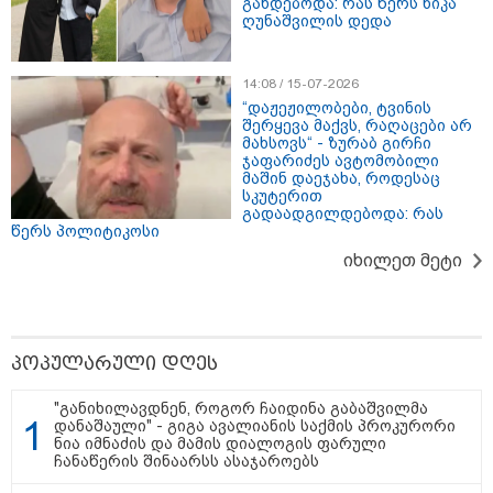
გახდებოდა: რას წერს ნიკა
ღუნაშვილის დედა
14:08 / 15-07-2026
“დაჟეჟილობები, ტვინის
შერყევა მაქვს, რაღაცები არ
მახსოვს“ - ზურაბ გირჩი
ჯაფარიძეს ავტომობილი
მაშინ დაეჯახა, როდესაც
სკუტერით
გადაადგილდებოდა: რას
წერს პოლიტიკოსი
იხილეთ მეტი
17:13 / 08-08-2026
"დასავლეთმა საქართველო ჩვენ წინააღმდეგ
გეოპოლიტიკური ბრძოლის უგუნურ იარაღად
გამოიყენა" - დიმიტრი მედვედევი
პოპულარული დღეს
"განიხილავდნენ, როგორ ჩაიდინა გაბაშვილმა
დანაშაული" - გიგა ავალიანის საქმის პროკურორი
21:17 / 08-08-2026
ნია იმნაძის და მამის დიალოგის ფარული
აშშ-მა საქართველოში
ჩანაწერის შინაარსს ასაჯაროებს
დაფუძნებული კრიპტოკომპანია
დაასანქცირა