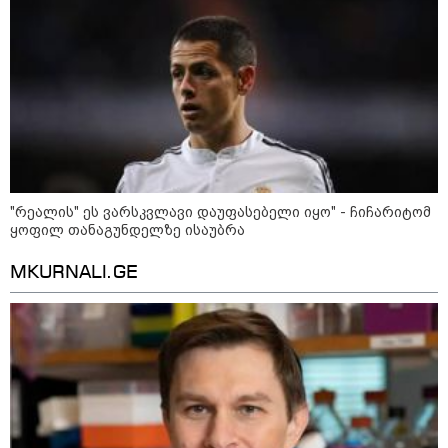
მორიგი თავდასხმა Wildberries-
ის საწყობზე - დრონებით
თავდასხმის შემდეგ, ტულას
ოლქში მდებარე საწყობში
ხანძარია
09:12 / 05-08-2026
14 გარდაცვლილი, 22
დაშავებული, მასშტაბური
ხანძარი - რუსეთმა კიევზე
იერიში ბალისტიკური
"რეალის" ეს ვარსკვლავი დაუფასებელი იყო" - ჩიჩარიტომ
რაკეტებით მიიტანა
ყოფილ თანაგუნდელზე ისაუბრა
MKURNALI.GE
14:13 / 04-08-2026
მორიგი თავდასხმა რუსეთში,
ნავთობგადამამუშავებელ
ქარხანაზე - რა დეტალებია
ცნობილი
კატეგორიის ყველა სიახლე