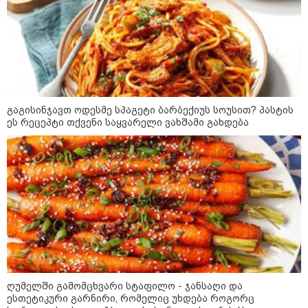
14:20 / 08-08-2026
"ქალაქი დავთმე, მაგრამ
ქალურობა - არა. ვერ იჯერებენ
ფერმერი თუ ვარ" - როგორ
ცხოვრობს ახალგაზრდა ქალი,
რომელიც ქალაქიდან სოფლად
გადავიდა და ფერმერი გახდა
09:36 / 08-08-2026
გაგისინჯავთ ოდესმე სპაგეტი ბარბექიუს სოუსით? პასტის
"ბავშვობიდან ასე ვარ..
ეს რეცეპტი თქვენი საყვარელი ვახშამი გახდება
ფანატიკურად ვარ შეყვარებული
საქართველოზე" - გაიცანით
მარტინ გუიმჯიანი, ქართულ
ენასა და საქართველოზე
შეყვარებული სომეხი ბიჭი
23:15 / 07-08-2026
ამოუცნობი ანომალიური
მოვლენები - ტრამპის
ადმინისტრაციამ “UFO”- ს
ფაილების მორიგი პაკეტი
გამოაქვეყნა
ღუმელში გამომცხვარი სტაფილო - ჯანსაღი და
ესთეტიკური გარნირი, რომელიც უხდება როგორც