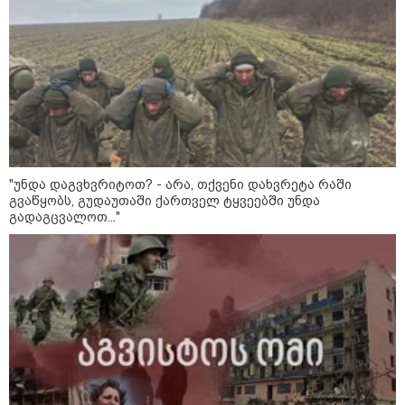
დაკავშირებით ირაკლი
კობახიძის განცხადებას?
კატეგორიის ყველა სიახლე
"უნდა დაგვხვრიტოთ? - არა, თქვენი დახვრეტა რაში
გვაწყობს, გუდაუთაში ქართველ ტყვეებში უნდა
რა არის ცნობილი,
გადაგცვალოთ..."
საქართველოში დაფუძნებულ
კრიპტოკომპანიაზე, რომელიც
აშშ-ს სახაზინო დეპარტამენტმა
დაასანქცირა
აზერბაიჯანის რკინიგზა ბაქო-
თბილისი-ბაქოს საერთაშორისო
მარშრუტზე ბილეთების გაყიდვის
პერიოდს ახანგრძლივებს