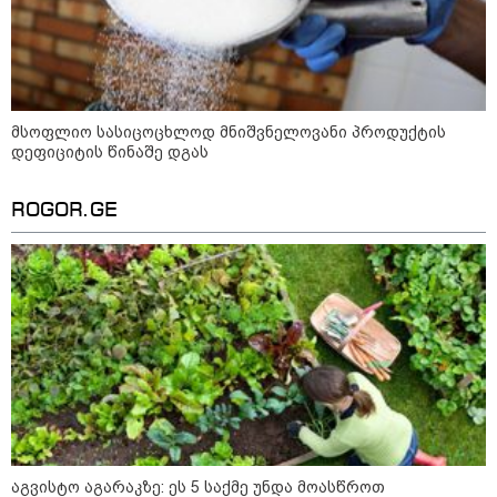
19:52 / 08-08-2026
"სანაპირო რაიონებში
მოსალოდნელია წვიმა" -
გარემოს ეროვნული სააგენტოს
გაფრთხილება: რომელ
რეგიონებში უნდა ველოდოთ
ელჭექს, სეტყვასა და ქარის
მსოფლიო სასიცოცხლოდ მნიშვნელოვანი პროდუქტის
გაძლიერებას?
დეფიციტის წინაშე დგას
კატეგორიის ყველა სიახლე
ROGOR.GE
მკითხველის რჩევით
აგვისტო აგარაკზე: ეს 5 საქმე უნდა მოასწროთ