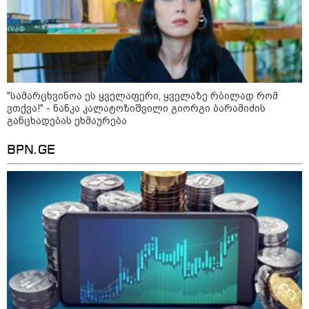
"სა­მარ­ცხვი­ნოა ეს ყვე­ლა­ფე­რი, ყვე­ლა­ზე რბი­ლად რომ
ვთქვა!" - ნანკა კალატოზიშვილი გიორგი ბარამიძის
განცხადებას ეხმაურება
BPN.GE
11:36 / 08-08-2026
წელიწადნახევარში საქართველოში 164
ადამიანი დაიკარგა - 57 პირს ამ დრომდე
ეძებენ