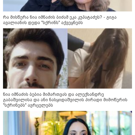
11:13 / 05-08-2026
Hisense წარმოგიდგენთ გზავნილს "ინოვაციები
რა მისწერა ნია იმნაძის ბიძამ ეკა კუპატაძეს? - გიგა
უკეთესი ცხოვრებისათვის" FIFA-ს 2026 წლის
ავალიანის დედა "სქრინს" აქვეყნებს
მსოფლიო ჩემპიონატზე™
ნია იმნაძის ბებია მიმართვას და ალექსანდრე
15:49 / 06-08-2026
გაბაშვილისა და ანი ნასყიდაშვილის პირადი მიმოწერის
შეიძინე ალდაგის სამოგზაურო დაზღვევა და
"სქრინებს" ავრცელებს
მიიღე გაორმაგებული ინტერნეტი
საზოგადოება