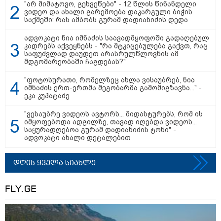
"არ მიმატოვო, გეხვეწები" - 12 წლის წინანდელი
ვიდეო და ახალი გარემოება დაკარგული ბიჭის
საქმეში: რას ამბობს გურამ დადიანიძის დედა
ადვოკატი ნია იმნაძის საავადმყოფოში გადაღებულ
16:41 / 08-08-2026
კადრებს აქვეყნებს - "რა მტკიცებულება გაქვთ, რაც
"კაპროვანში ზღვამ კიდევ ერთი
საფუძვლად დაუდეთ არასრულწლოვნის ამ
ჭურვი გამორიყა, ადგილზე
მდგომარეობაში ჩაგდებას?"
მობილიზებულია პოლიცია და
სამაშველო" - რას წერს და რა
"ფოტოსურათი, რომელზეც ახლა ვისაუბრებ, ნია
კადრებს აქვეყნებს თათია
იმნაძის ერთ-ერთმა მეგობარმა გამომიგზავნა..." -
ნიკოლაშვილი?
ეკა კუპატაძე
"ვესაუბრე ვიდეოს ავტორს... მიდასტურებს, რომ ის
12:18 / 08-08-2026
იმყოფებოდა ადგილზე, თავად იღებდა ვიდეოს...
"რუსეთმა განახორციელა
საყურადღებოა გურამ დადიანიძის ტონი" -
საქართველოს ტერიტორიების
ადვოკატი ახალი დეტალებით
20%-ის ოკუპაცია და
სააკაშვილის, მისი რეჟიმის
ღალატი ვერანაირად ვერ
დღის ყველა სიახლე
გადაფარავს ამ დანაშაულს" -
ირაკლი კობახიძე
13:16 / 08-08-2026
FLY.GE
"ძალიან ბევრ ინფორმაციას
ვიღებთ ხალხისგან" - რას წერს
ადვოკატი ტარიელ კაკაბაძე