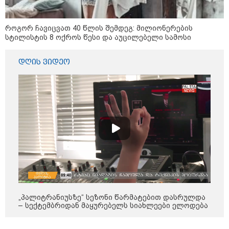
"სა­მარ­ცხვი­ნოა ეს ყვე­ლა­ფე­რი,
როგორ ჩავიცვათ 40 წლის შემდეგ: მილიონერების
ყვე­ლა­ზე რბი­ლად რომ ვთქვა!" -
სტილისტის 8 ოქროს წესი და აუცილებელი სამოსი
ნანკა კალატოზიშვილი გიორგი
ბარამიძის განცხადებას
ეხმაურება
დღის ვიდეო
"ეს ის ადგილია, საიდანაც
გუშინდელი ვიდეო ვირუსულად
გავრცელდა.... დანარჩენი თქვენ
განსაჯეთ, რამდენად
შესაძლებელია აქ ადამიანის
გადავარდნა" - რა კადრებს
აქვეყნებს კობა ახალაძე
მლეთიდან, სადაც 12 წლის წინ
გურამ დადიანიძე გაუჩინარდა?
პოლიტიკა
„პალიტრანიუსზე“ სეზონი წარმატებით დასრულდა
– სექტემბრიდან მაყურებელს სიახლეები ელოდება