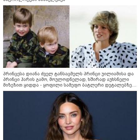
აშშ-მა საქართველოში
დაფუძნებული კრიპტოკომპანია
დაასანქცირა
18:35 / 08-08-2026
"ბულგარეთის საჰაერო
სივრცეში დრონი აფეთქდა" -
ბულგარეთის პრემიერ-მინისტრი
პრინცესა დიანა ძველ ტანსაცმელს პრინცი უილიამისა და
პრინცი ჰარის გამო, მოულოდნელად, ხშირად აუხსნელი
მიზეზით ყიდდა - ყოფილი სამეფო ბატლერი დეტალებზე
17:13 / 08-08-2026
საკუთარ წიგნში საუბრობს
"დასავლეთმა საქართველო
ჩვენ წინააღმდეგ
გეოპოლიტიკური ბრძოლის
უგუნურ იარაღად გამოიყენა" -
დიმიტრი მედვედევი
23:40 / 07-08-2026