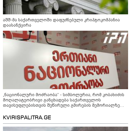
საქართველოს
თავისუფლებისთვის შეწირული
გმირების მემორიალზე
გაკეთდა" - "ნაციონალური
მოძრაობა"
აშშ-მა საქართველოში დაფუძნებული კრიპტოკომპანია
დაასანქცირა
19:03 / 08-08-2026
"მკაცრად ვგმობთ ირაკლი
კობახიძის განცხადებას" -
"კოალიცია ცვლილებისთვის"
16:33 / 08-08-2026
"გიორგი ბარამიძემ რაღაც
არასწორად ჩამოაყალიბა,
მაგრამ ნამდვილად არ
ეკუთვნის წიხლი ივანიშვილის
„ნაციონალური მოძრაობა“ - სიმბოლურია, რომ კობახიძის
ღალატზე დაფუძნებული
მოღალატეობრივი განცხადება საქართველოს
დიქტატურის მსახურებისგან" -
მიხეილ სააკაშვილი
თავისუფლებისთვის შეწირული გმირების მემორიალზე
გაკეთდა
16:22 / 08-08-2026
KVIRISPALITRA.GE
"აი, ეს არის სამშობლოს
ღალატი" - როგორ ეხმაურება
ნიკა გვარამია აგვისტოს ომთან