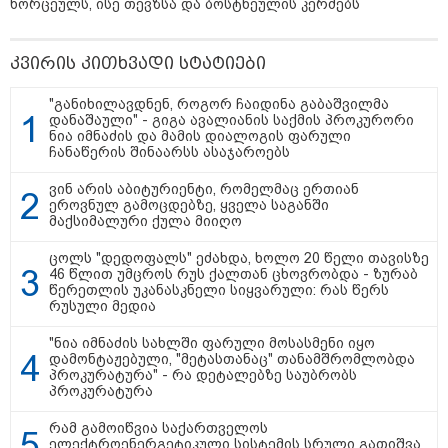
22:30 / 07-08-2026
ხორცეულს, ისე თევზსა და ბოსტნეულის კერძებს
ინტერნეტში ამაღელვებელი
კადრები ვრცელდება - როგორ
გადაარჩინა 56 წლის კაცმა
კვირის კითხვადი სტატიები
ბავშვები აბობოქრებულ ზღვაში
დახრჩობას
"განიხილავდნენ, როგორ ჩაიდინა გაბაშვილმა
დანაშაული" - გიგა ავალიანის საქმის პროკურორი
ნია იმნაძის და მამის დიალოგის ფარული
კატეგორიის ყველა სიახლე
ჩანაწერის შინაარსს ასაჯაროებს
ვინ არის აბიტურიენტი, რომელმაც ერთიან
ეროვნულ გამოცდებზე, ყველა საგანში
მაქსიმალური ქულა მიიღო
ცოლს "დედოფალს" ეძახდა, ხოლო 20 წელი თავისზე
46 წლით უმცროს რუს ქალთან ცხოვრობდა - ზურაბ
წერეთლის უკანასკნელი სიყვარული: რას წერს
"უნდა დაგვხვრიტოთ? - არა,
რუსული მედია
თქვენი დახვრეტა რაში გვაწყობს,
გუდაუთაში ქართველ ტყვეებში
"ნია იმნაძის სახლში ფარული მოსასმენი იყო
უნდა გადაგცვალოთ..."
დამონტაჟებული, "მეტასთანაც" თანამშრომლობდა
პროკურატურა" - რა დეტალებზე საუბრობს
პროკურატურა
როდის დაიწყო რეალურად
საქართველო-რუსეთის ომი და
რამ გამოიწვია საქართველოს
მთავარი შეცდომა, რომელიც
ელექტროენერგეტიკული სისტემის სრული გათიშვა