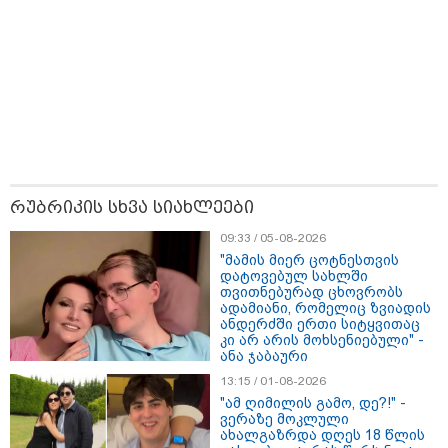
ბრალს წამიყენებს" - ცოტნე მირცხულავა
რუბრიკის სხვა სიახლეები
09:33 / 05-08-2026
"მამის მიერ ცოტნესთვის
დატოვებულ სახლში
თვითნებურად ცხოვრობს
ადამიანი, რომელიც ზვიადის
18:51 / 08-08-2026
ანდერძში ერთი სიტყვითაც
"ზურგს უკან ლაჩრულად მომეპარნენ და თავს
კი არ არის მოხსენიებული" -
დამესხნენ - ასფალტზე თავი მრავალჯერ
ანა ჯაბაური
დამარტყმევინეს, მირტყეს მუშტები" - რას ჰყვება
13:15 / 01-08-2026
კურიერი, რომელსაც არასრულწლოვანები სასტიკად
გაუსწორდნენ?
"ამ ღიმილის გამო, დე?!" -
ვერაზე მოკლული
ახალგაზრდა დღეს 18 წლის