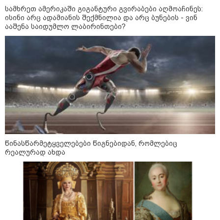
სამხრეთ ამერიკაში გიგანტური გვირაბები აღმოაჩინეს:
ისინი არც ადამიანის შექმნილია და არც ბუნების - ვინ
ააშენა საიდუმლო ლაბირინთები?
ფული ამ ზოდიაქოს ნიშნების
ხელში აღმოჩნდება: ვინ
გამდიდრდება?
როგორ ჩავიცვათ 40 წლის
შემდეგ: მილიონერების
სტილისტის 8 ოქროს წესი და
აუცილებელი სამოსი
წინასწარმეტყველებები წიგნებიდან, რომლებიც
რეალურად ახდა
მსოფლიო