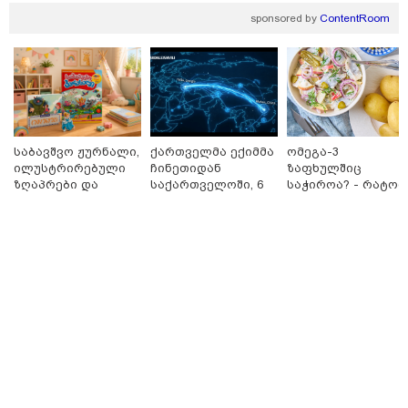
"კონკრეტულად როდის, სად და რა სიტყვებით
წააქეზა ნია იმნაძემ ალექსანდრე გაბაშვილი? ერთი
sponsored by
ContentRoom
ოჯახის ენით აღუწერელი ტკივილი არ შეიძლება
გახდეს მეორე ოჯახის 16 წლის ბავშვის საჯაროდ
განადგურების საფუძველი"
საბავშვო ჟურნალი,
ქართველმა ექიმმა
ომეგა-3
ილუსტრირებული
ჩინეთიდან
ზაფხულშიც
ზღაპრები და
საქართველოში, 6
საჭიროა? - რატომ
მაგნიტური
000 კილომეტრის
არ უნდა ვთქვათ
სათამაშო 9.90
დაშორებით,
უარი თევზზე ცხელ
ლარად - "საბავშვო
ტელერობოტული
დღეებში
კარუსელში"
ოპერაცია ჩაატარა
ზღაპრების სერია
- ისტორია
დაიწყო
დაწერილია
20:31 / 08-08-2026
"ის ამბავი ხომ გახსოვთ, ნიკა მელიას რომ თავს
დაესხნენ სამტრედიაში, სწორედ იმ ამბავზე, ხვალ,
პროკურატურა 126-ე მუხლის პირველი ნაწილით